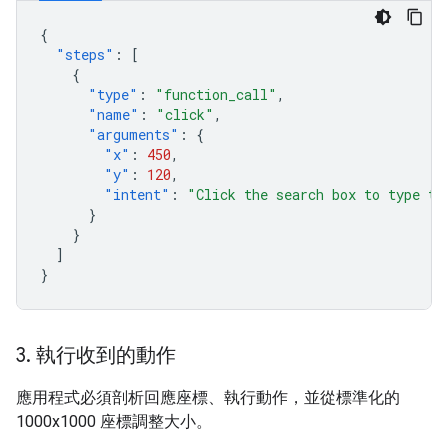
{
"steps"
:
[
{
"type"
:
"function_call"
,
"name"
:
"click"
,
"arguments"
:
{
"x"
:
450
,
"y"
:
120
,
"intent"
:
"Click the search box to type th
}
}
]
}
3
.
執行收到的動作
應用程式必須剖析回應座標、執行動作，並從標準化的
1000x1000 座標調整大小。