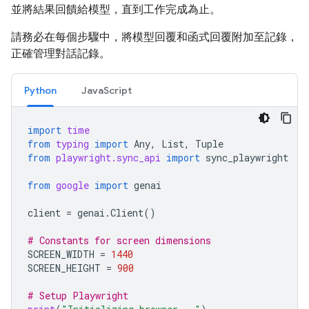
並將結果回饋給模型，直到工作完成為止。
請務必在每個步驟中，將模型回覆和函式回覆附加至記錄，
正確管理對話記錄。
Python
JavaScript
import
time
from
typing
import
Any
,
List
,
Tuple
from
playwright.sync_api
import
sync_playwright
from
google
import
genai
client
=
genai
.
Client
()
# Constants for screen dimensions
SCREEN_WIDTH
=
1440
SCREEN_HEIGHT
=
900
# Setup Playwright