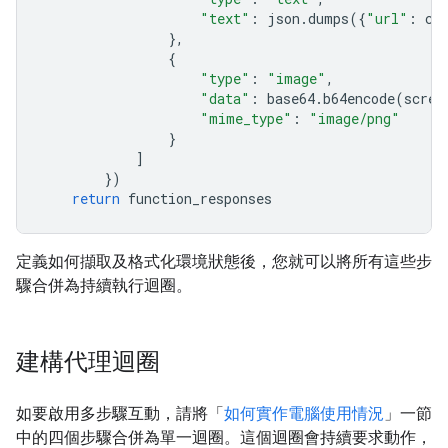
"text"
:
json
.
dumps
({
"url"
:
cu
},
{
"type"
:
"image"
,
"data"
:
base64
.
b64encode
(
scree
"mime_type"
:
"image/png"
}
]
})
return
function_responses
定義如何擷取及格式化環境狀態後，您就可以將所有這些步
驟合併為持續執行迴圈。
建構代理迴圈
如要啟用多步驟互動，請將「
如何實作電腦使用情況
」一節
中的四個步驟合併為單一迴圈。這個迴圈會持續要求動作，