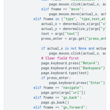
page
.
mouse
.
click
(
actual_x
,
act
elif
fname
==
"move"
:
page
.
mouse
.
move
(
actual_x
,
actu
elif
fname
in
(
"type"
,
"type_text_at"
)
actual_x
=
denormalize_x
(
args
[
"x"
]
actual_y
=
denormalize_y
(
args
[
"y"
]
text
=
args
[
"text"
]
press_enter
=
args
.
get
(
"press_ente
if
actual_x
is
not
None
and
actual_
page
.
mouse
.
click
(
actual_x
,
act
# Clear field first
page
.
keyboard
.
press
(
"Meta+A"
)
page
.
keyboard
.
press
(
"Backspace"
)
page
.
keyboard
.
type
(
text
)
if
press_enter
:
page
.
keyboard
.
press
(
"Enter"
)
elif
fname
==
"navigate"
:
page
.
goto
(
args
[
"url"
])
elif
fname
==
"go_back"
:
page
.
go_back
()
elif
fname
==
"go_forward"
: