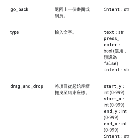
intent
go_back
返回上一個畫面或
：str
網頁。
text
type
輸入文字。
：str
press
_
enter
：
bool (選用，
預設為
false
)
intent
：str
start
_
y
drag_and_drop
將項目從起始座標
：
拖曳至結束座標。
int (0-999)
start
_
x
：
int (0-999)
end
_
y
：int
(0-999)
end
_
x
：int
(0-999)
intent
：str