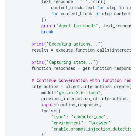
text_response
=
" "
.
join
([
content_block
.
text
for
step
in
inte
for
content_block
in
step
.
content
i
])
print
(
"Agent finished:"
,
text_response
break
print
(
"Executing actions..."
)
results
=
execute_function_calls
(
interacti
print
(
"Capturing state..."
)
function_responses
=
get_function_responses
# Continue conversation with function resp
interaction
=
client
.
interactions
.
create
(
model
=
'gemini-3.6-flash'
,
previous_interaction_id
=
interaction
.
id
,
input
=
function_responses
,
tools
=
[{
"type"
:
"computer_use"
,
"environment"
:
"browser"
,
"enable_prompt_injection_detection
}]