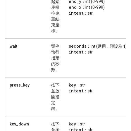
end
_
y
起始
：int (0-999)
end
_
x
座標
：int (0-999)
intent
拖曳
：str
至結
束座
標。
seconds
1
wait
暫停
：int (選用，預設為
)
intent
執行
：str
指定
的秒
數。
key
press_key
按下
：str
intent
並放
：str
開指
定
鍵。
key
key_down
按下
：str
intent
並按
：str