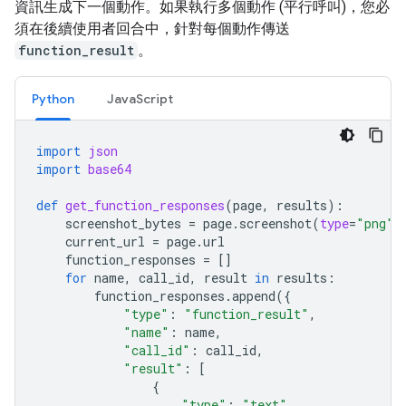
資訊生成下一個動作。如果執行多個動作 (平行呼叫)，您必
須在後續使用者回合中，針對每個動作傳送
function_result
。
Python
JavaScript
import
json
import
base64
def
get_function_responses
(
page
,
results
):
screenshot_bytes
=
page
.
screenshot
(
type
=
"png"
)
current_url
=
page
.
url
function_responses
=
[]
for
name
,
call_id
,
result
in
results
:
function_responses
.
append
({
"type"
:
"function_result"
,
"name"
:
name
,
"call_id"
:
call_id
,
"result"
:
[
{
"type"
:
"text"
,