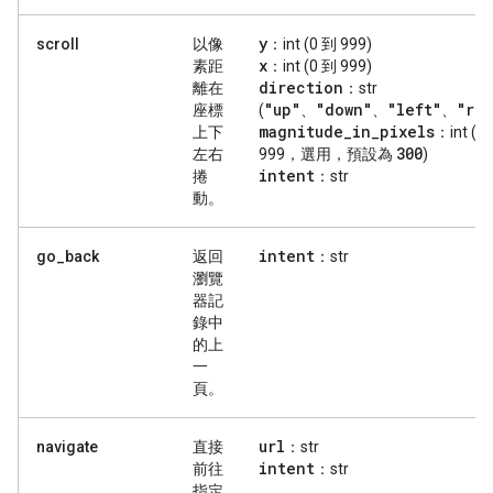
y
scroll
以像
：int (0 到 999)
x
素距
：int (0 到 999)
direction
離在
：str
"up"
"down"
"left"
"ri
座標
(
、
、
、
magnitude
_
in
_
pixels
上下
：int (0
300
左右
999，選用，預設為
)
intent
捲
：str
動。
intent
go_back
返回
：str
瀏覽
器記
錄中
的上
一
頁。
url
navigate
直接
：str
intent
前往
：str
指定