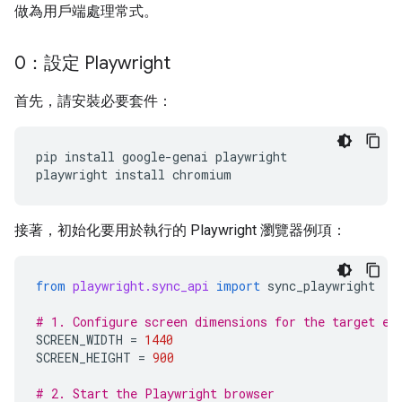
做為用戶端處理常式。
0：設定 Playwright
首先，請安裝必要套件：
pip
install
google-genai
playwright

playwright
install
接著，初始化要用於執行的 Playwright 瀏覽器例項：
from
playwright.sync_api
import
sync_playwright
# 1. Configure screen dimensions for the target en
SCREEN_WIDTH
=
1440
SCREEN_HEIGHT
=
900
# 2. Start the Playwright browser