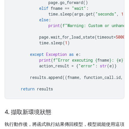
page
.
go_forward
()
elif
fname
==
"wait"
:
time
.
sleep
(
args
.
get
(
"seconds"
,
1
))
else
:
print
(
f
"Warning: Custom or unhandl
page
.
wait_for_load_state
(
timeout
=
5000
)
time
.
sleep
(
1
)
except
Exception
as
e
:
print
(
f
"Error executing 
{
fname
}
: 
{
e
}
"
)
action_result
=
{
"error"
:
str
(
e
)}
results
.
append
((
fname
,
function_call
.
id
,
a
return
results
4
.
擷取新環境狀態
執行動作後，將函式執行結果傳回模型，模型就能使用這項