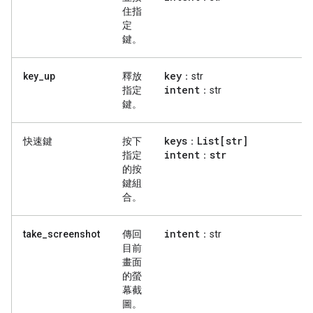
住指
定
鍵。
key
key_up
釋放
：str
intent
指定
：str
鍵。
keys
List[str]
快速鍵
按下
：
intent
str
指定
：
的按
鍵組
合。
intent
take_screenshot
傳回
：str
目前
畫面
的螢
幕截
圖。