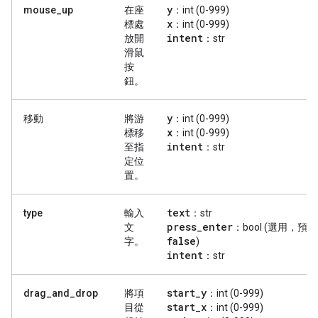
y
mouse_up
在座
：int (0-999)
x
標處
：int (0-999)
intent
放開
：str
滑鼠
按
鈕。
y
移動
將游
：int (0-999)
x
標移
：int (0-999)
intent
至指
：str
定位
置。
text
type
輸入
：str
press
_
enter
文
：bool (選用，預
false
字。
)
intent
：str
start
_
y
drag_and_drop
將項
：int (0-999)
start
_
x
目從
：int (0-999)