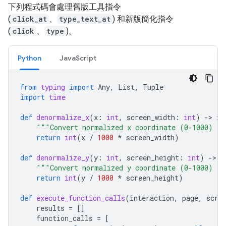
下列程式碼會處理舊版工具指令
(
click_at
、
type_text_at
) 和新版簡化指令
(
click
、
type
)。
Python
JavaScript
from
typing
import
Any
,
List
,
Tuple
import
time
def
denormalize_x
(
x
:
int
,
screen_width
:
int
)
-
> 
in
"""Convert normalized x coordinate (0-1000) to
return
int
(
x
/
1000
*
screen_width
)
def
denormalize_y
(
y
:
int
,
screen_height
:
int
)
-
> 
i
"""Convert normalized y coordinate (0-1000) to
return
int
(
y
/
1000
*
screen_height
)
def
execute_function_calls
(
interaction
,
page
,
scre
results
=
[]
function_calls
=
[