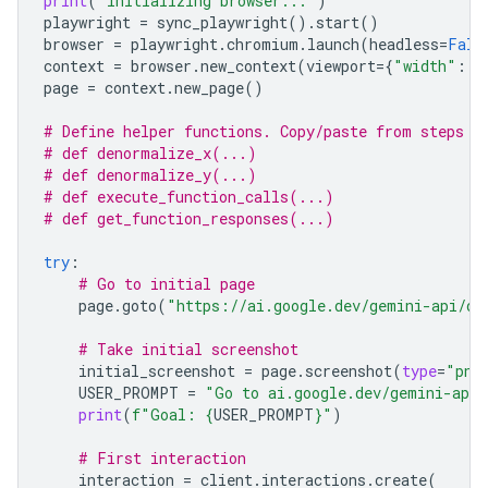
print
(
"Initializing browser..."
)
playwright
=
sync_playwright
()
.
start
()
browser
=
playwright
.
chromium
.
launch
(
headless
=
Fals
context
=
browser
.
new_context
(
viewport
=
{
"width"
:
S
page
=
context
.
new_page
()
# Define helper functions. Copy/paste from steps 3
# def denormalize_x(...)
# def denormalize_y(...)
# def execute_function_calls(...)
# def get_function_responses(...)
try
:
# Go to initial page
page
.
goto
(
"https://ai.google.dev/gemini-api/do
# Take initial screenshot
initial_screenshot
=
page
.
screenshot
(
type
=
"png
USER_PROMPT
=
"Go to ai.google.dev/gemini-api/
print
(
f
"Goal: 
{
USER_PROMPT
}
"
)
# First interaction
interaction
=
client
.
interactions
.
create
(