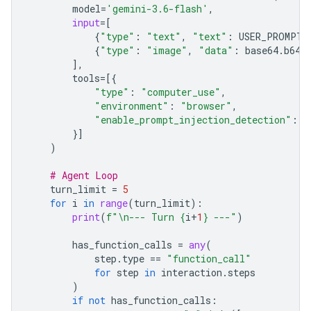
model
=
'gemini-3.6-flash'
,
input
=
[
{
"type"
:
"text"
,
"text"
:
USER_PROMPT
}
{
"type"
:
"image"
,
"data"
:
base64
.
b64e
],
tools
=
[{
"type"
:
"computer_use"
,
"environment"
:
"browser"
,
"enable_prompt_injection_detection"
:
T
}]
)
# Agent Loop
turn_limit
=
5
for
i
in
range
(
turn_limit
):
print
(
f
"
\n
--- Turn 
{
i
+
1
}
 ---"
)
has_function_calls
=
any
(
step
.
type
==
"function_call"
for
step
in
interaction
.
steps
)
if
not
has_function_calls
: