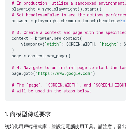
# In production, utilize a sandboxed environment.
playwright
=
sync_playwright
()
.
start
()
# Set headless=False to see the actions performed 
browser
=
playwright
.
chromium
.
launch
(
headless
=
Fals
# 3. Create a context and page with the specified 
context
=
browser
.
new_context
(
viewport
=
{
"width"
:
SCREEN_WIDTH
,
"height"
:
SCR
)
page
=
context
.
new_page
()
# 4. Navigate to an initial page to start the task
page
.
goto
(
"https://www.google.com"
)
# The 'page', 'SCREEN_WIDTH', and 'SCREEN_HEIGHT'
# will be used in the steps below.
1
.
向模型傳送要求
初始化用戶端程式庫，並設定電腦使用工具。請注意，發出