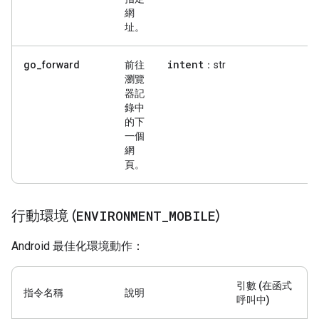
網
址。
intent
go_forward
前往
：str
瀏覽
器記
錄中
的下
一個
網
頁。
行動環境 (
ENVIRONMENT
_
MOBILE
)
Android 最佳化環境動作：
引數 (在函式
指令名稱
說明
呼叫中)