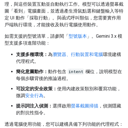
理，與這些裝置互動並自動執行工作。模型可以透過螢幕截
圖「看到」電腦畫面，並透過產生滑鼠點選和鍵盤輸入等特
定 UI 動作「採取行動」。與函式呼叫類似，您需要實作用
戶端執行環境，才能接收及執行電腦使用動作。
如需支援的型號清單，請參閱「
型號版本
」。Gemini 3.x 模
型支援多項進階功能：
支援多種環境：
為
瀏覽器、行動裝置和電腦
環境建構
代理程式。
簡化意圖動作：
動作包含
intent
欄位，說明模型在
每個步驟背後的推論過程。
可設定的安全政策：
使用內建政策類別和覆寫功能，
微調
安全行為
。
提示詞注入偵測：
選擇啟用
螢幕截圖掃描
，偵測隱藏
的對抗性指令。
透過電腦使用功能，您可以建構具備下列功能的代理程式：