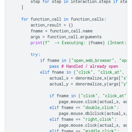
step
for
step
in
interaction
.
steps
if
step
.
]
for
function_call
in
function_calls
:
action_result
=
{}
fname
=
function_call
.
name
args
=
function_call
.
arguments
print
(
f
"  -> Executing: 
{
fname
}
 (Intent: 
{
try
:
if
fname
in
(
"open_web_browser"
,
"open
pass
# Handled / already open
elif
fname
in
(
"click"
,
"click_at"
,
"d
actual_x
=
denormalize_x
(
args
[
"x"
]
actual_y
=
denormalize_y
(
args
[
"y"
]
if
fname
in
(
"click"
,
"click_at"
):
page
.
mouse
.
click
(
actual_x
,
act
elif
fname
==
"double_click"
:
page
.
mouse
.
dblclick
(
actual_x
,
elif
fname
==
"right_click"
:
page
.
mouse
.
click
(
actual_x
,
act
elif
fname
==
"middle_click"
: