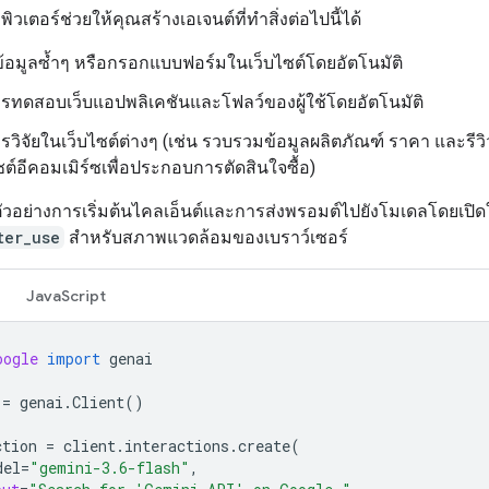
วเตอร์ช่วยให้คุณสร้างเอเจนต์ที่ทำสิ่งต่อไปนี้ได้
ข้อมูลซ้ำๆ หรือกรอกแบบฟอร์มในเว็บไซต์โดยอัตโนมัติ
รทดสอบเว็บแอปพลิเคชันและโฟลว์ของผู้ใช้โดยอัตโนมัติ
รวิจัยในเว็บไซต์ต่างๆ (เช่น รวบรวมข้อมูลผลิตภัณฑ์ ราคา และรีว
ซต์อีคอมเมิร์ซเพื่อประกอบการตัดสินใจซื้อ)
อตัวอย่างการเริ่มต้นไคลเอ็นต์และการส่งพรอมต์ไปยังโมเดลโดยเปิดใ
ter_use
สำหรับสภาพแวดล้อมของเบราว์เซอร์
JavaScript
oogle
import
genai
=
genai
.
Client
()
ction
=
client
.
interactions
.
create
(
del
=
"gemini-3.6-flash"
,