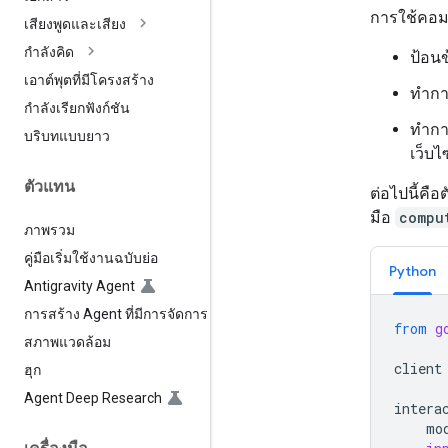
การใช้คอมพิ
เสียงพูดและเสียง
กำลังคิด
ป้อน
เอาต์พุตที่มีโครงสร้าง
ทำกา
กำลังเรียกฟังก์ชัน
ทํากา
บริบทแบบยาว
เว็บไ
ตัวแทน
ต่อไปนี้คื
มือ
compu
ภาพรวม
คู่มือเริ่มใช้งานฉบับย่อ
Python
Antigravity Agent
การสร้าง Agent ที่มีการจัดการ
from
g
สภาพแวดล้อม
client
ฮุก
Agent Deep Research
intera
mo