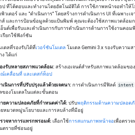
อป ที่โต้ตอบและทำงานโดยอัตโนมัติได้ การใช้ภาพหน้าจอทำให้โม
ิวเตอร์ และ "ดำเนินการ" โดยสร้างการดำเนินการ UI ที่เฉพาะเจา
าส์ และการป้อนข้อมูลด้วยแป้นพิมพ์ คุณจะต้องใช้สภาพแวดล้อม
เอ็นต์เพื่อรับและดำเนินการกับการดำเนินการด้านการใช้งานคอมพิ
เรียกใช้ฟังก์ชัน
ดลที่รองรับได้ที่
เวอร์ชันโมเดล
โมเดล Gemini 3.x รองรับความส
าง ได้แก่
องรับหลายสภาพแวดล้อม:
สร้างเอเจนต์สำหรับสภาพแวดล้อมขอ
ณ์เคลื่อนที่ และเดสก์ท็อป
เนินการที่ปรับปรุงแล้วด้วยเจตนา:
การดำเนินการมีฟิลด์
intent
ผลของโมเดลในแต่ละขั้นตอน
ายความปลอดภัยที่กำหนดค่าได้:
ปรับ
พฤติกรรมด้านความปลอดภั
วยหมวดหมู่นโยบายและการลบล้างที่มีอยู่
รวจหาการแทรกพรอมต์:
เลือกใช้
การสแกนภาพหน้าจอ
เพื่อตรวจห
ันตรายที่ซ่อนอยู่