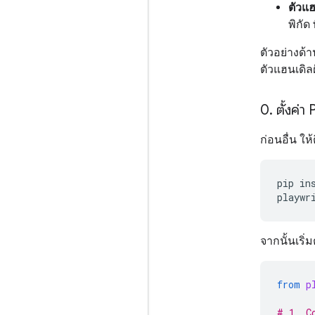
ตัวแฮ
พิกั
ตัวอย่างด้
ตัวแฮนเดิลฝ
0
.
ตั้งค่า
ก่อนอื่น ให้
pip
in
playwr
จากนั้นเริ
from
p
# 1. C