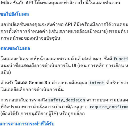
พลิเคชันกับ API โค้ดของคุณจะทำสิ่งต่อไปนี้ในแต่ละขั้นตอน
ำขอไปยังโมเดล
แอปพลิเคชันของคุณจะส่งคำขอ API ที่มีเครื่องมือการใช้งานคอม
การตั้งค่าการกำหนดค่า (เช่น สภาพแวดล้อมเป้าหมาย) พรอมต์ของ
ภาพหน้าจอของหน้าจอปัจจุบัน
ำตอบของโมเดล
โมเดลจะวิเคราะห์หน้าจอและพรอมต์ แล้วส่งคำตอบ ซึ่งมี
funct
แนะนำซึ่งแสดงถึงการดำเนินการใน UI (เช่น การคลิก การเลื่อน 
แป้น)
สำหรับ
โมเดล Gemini 3.x
คำตอบจะมีเหตุผล
intent
ที่อธิบายว
โมเดลจึงเลือกการดำเนินการนั้น
การตอบกลับอาจรวมถึง
safety_decision
จากระบบความปลอด
ที่จัดประเภทการดำเนินการเป็นปกติ/อนุญาต
require_confirm
(ต้องได้รับการอนุมัติจากผู้ใช้) หรือถูกบล็อก
ินการตามการกระทำที่ได้รับ