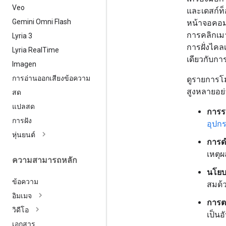
Veo
และเดสก์ท็
Gemini Omni Flash
หน้าจอคอมพ
การคลิกเม
Lyria 3
การฝั่งไคล
Lyria Real
Time
เดียวกับการ
Imagen
การอ่านออกเสียงข้อความ
ดูรายการโมเ
สูงหลายอย่
สด
แปลสด
การร
การฝัง
อุปกร
หุ่นยนต์
การดำ
เหตุ
ความสามารถหลัก
นโยบ
ข้อความ
สมด้
อิมเมจ
การต
วิดีโอ
เป็นอ
เอกสาร