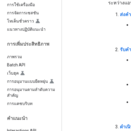
ระหว่างแอป
การใช้เครื่องมือ
การจัดการเซสชัน
ส่งค
โทเค็นชั่วคราว
แนวทางปฏิบัติแนะนำ
การเพิ่มประสิทธิภาพ
รับค
ภาพรวม
Batch API
เว็บฮุค
การอนุมานแบบยืดหยุ่น
การอนุมานตามลำดับความ
สำคัญ
การแคชบริบท
คำแนะนำ
ดำเน
Interactions API