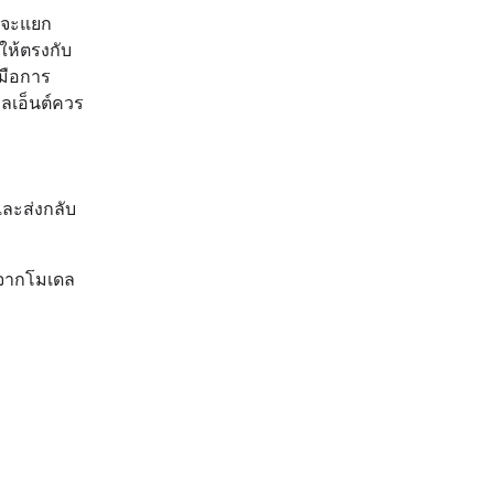
์ จะแยก
ให้ตรงกับ
มือการ
คลเอ็นต์ควร
ละส่งกลับ
ปจากโมเดล