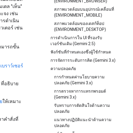
(ENVIRONMENT_BROWSER)
เดล "เห็น"
สภาพแวดล้อมบนอุปกรณ์เคลื่อนที่
ะจง เช่น
(ENVIRONMENT_MOBILE)
การดำเนิน
สภาพแวดล้อมของเดสก์ท็อป
วเตอร์ เช่น
(ENVIRONMENT_DESKTOP)
การดำเนินการใน UI ที่รองรับ
เวอร์ชันเดิม (Gemini 2.5)
ามารถขั้น
ฟังก์ชันที่กำหนดเองซึ่งผู้ใช้กำหนด
การจัดการระดับการคิด (Gemini 3.x)
ง
เบราว์เซอร์
ความปลอดภัย
การกำหนดค่านโยบายความ
ปลอดภัย (Gemini 3.x)
ที่อธิบาย
การตรวจหาการแทรกพรอมต์
(Gemini 3.x)
ย
ให้เหมาะ
รับทราบการตัดสินใจด้านความ
ปลอดภัย
าคำสั่งที่
แนวทางปฏิบัติแนะนำด้านความ
ปลอดภัย