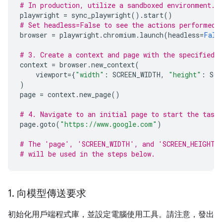
# In production, utilize a sandboxed environment.
playwright
=
sync_playwright
()
.
start
()
# Set headless=False to see the actions performed 
browser
=
playwright
.
chromium
.
launch
(
headless
=
Fals
# 3. Create a context and page with the specified 
context
=
browser
.
new_context
(
viewport
=
{
"width"
:
SCREEN_WIDTH
,
"height"
:
SCR
)
page
=
context
.
new_page
()
# 4. Navigate to an initial page to start the task
page
.
goto
(
"https://www.google.com"
)
# The 'page', 'SCREEN_WIDTH', and 'SCREEN_HEIGHT'
# will be used in the steps below.
1
.
向模型傳送要求
初始化用戶端程式庫，並設定電腦使用工具。請注意，發出