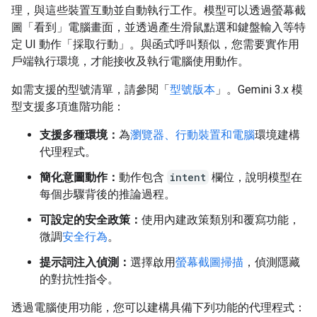
理，與這些裝置互動並自動執行工作。模型可以透過螢幕截
圖「看到」電腦畫面，並透過產生滑鼠點選和鍵盤輸入等特
定 UI 動作「採取行動」。與函式呼叫類似，您需要實作用
戶端執行環境，才能接收及執行電腦使用動作。
如需支援的型號清單，請參閱「
型號版本
」。Gemini 3.x 模
型支援多項進階功能：
支援多種環境：
為
瀏覽器、行動裝置和電腦
環境建構
代理程式。
簡化意圖動作：
動作包含
intent
欄位，說明模型在
每個步驟背後的推論過程。
可設定的安全政策：
使用內建政策類別和覆寫功能，
微調
安全行為
。
提示詞注入偵測：
選擇啟用
螢幕截圖掃描
，偵測隱藏
的對抗性指令。
透過電腦使用功能，您可以建構具備下列功能的代理程式：