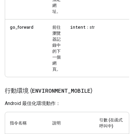
網
址。
intent
go_forward
前往
：str
瀏覽
器記
錄中
的下
一個
網
頁。
行動環境 (
ENVIRONMENT
_
MOBILE
)
Android 最佳化環境動作：
引數 (在函式
指令名稱
說明
呼叫中)