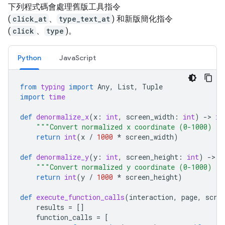
下列程式碼會處理舊版工具指令
(
click_at
、
type_text_at
) 和新版簡化指令
(
click
、
type
)。
Python
JavaScript
from
typing
import
Any
,
List
,
Tuple
import
time
def
denormalize_x
(
x
:
int
,
screen_width
:
int
)
-
> 
in
"""Convert normalized x coordinate (0-1000) to
return
int
(
x
/
1000
*
screen_width
)
def
denormalize_y
(
y
:
int
,
screen_height
:
int
)
-
> 
i
"""Convert normalized y coordinate (0-1000) to
return
int
(
y
/
1000
*
screen_height
)
def
execute_function_calls
(
interaction
,
page
,
scre
results
=
[]
function_calls
=
[