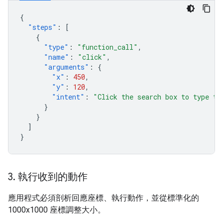
{
"steps"
:
[
{
"type"
:
"function_call"
,
"name"
:
"click"
,
"arguments"
:
{
"x"
:
450
,
"y"
:
120
,
"intent"
:
"Click the search box to type th
}
}
]
}
3
.
執行收到的動作
應用程式必須剖析回應座標、執行動作，並從標準化的
1000x1000 座標調整大小。