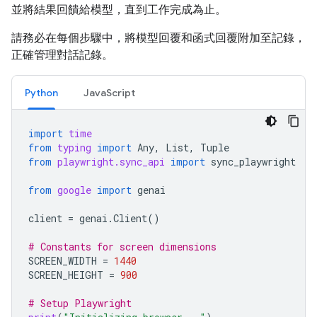
並將結果回饋給模型，直到工作完成為止。
請務必在每個步驟中，將模型回覆和函式回覆附加至記錄，
正確管理對話記錄。
Python
JavaScript
import
time
from
typing
import
Any
,
List
,
Tuple
from
playwright.sync_api
import
sync_playwright
from
google
import
genai
client
=
genai
.
Client
()
# Constants for screen dimensions
SCREEN_WIDTH
=
1440
SCREEN_HEIGHT
=
900
# Setup Playwright