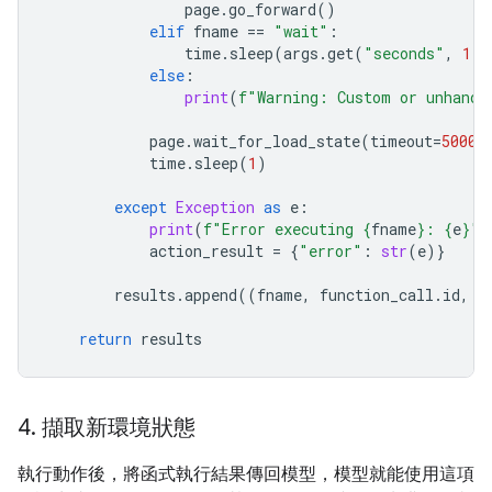
page
.
go_forward
()
elif
fname
==
"wait"
:
time
.
sleep
(
args
.
get
(
"seconds"
,
1
))
else
:
print
(
f
"Warning: Custom or unhandl
page
.
wait_for_load_state
(
timeout
=
5000
)
time
.
sleep
(
1
)
except
Exception
as
e
:
print
(
f
"Error executing 
{
fname
}
: 
{
e
}
"
)
action_result
=
{
"error"
:
str
(
e
)}
results
.
append
((
fname
,
function_call
.
id
,
a
return
results
4
.
擷取新環境狀態
執行動作後，將函式執行結果傳回模型，模型就能使用這項