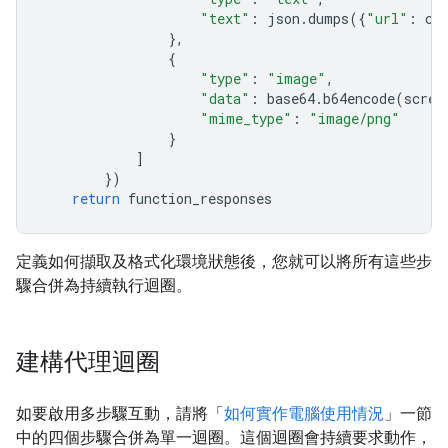
"text"
:
json
.
dumps
({
"url"
:
cu
},
{
"type"
:
"image"
,
"data"
:
base64
.
b64encode
(
scree
"mime_type"
:
"image/png"
}
]
})
return
function_responses
定義如何擷取及格式化環境狀態後，您就可以將所有這些步
驟合併為持續執行迴圈。
建構代理迴圈
如要啟用多步驟互動，請將「
如何實作電腦使用情況
」一節
中的四個步驟合併為單一迴圈。這個迴圈會持續要求動作，