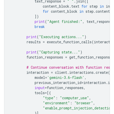
text_response
=
" "
.
join
([
content_block
.
text
for
step
in
inte
for
content_block
in
step
.
content
i
])
print
(
"Agent finished:"
,
text_response
break
print
(
"Executing actions..."
)
results
=
execute_function_calls
(
interacti
print
(
"Capturing state..."
)
function_responses
=
get_function_responses
# Continue conversation with function resp
interaction
=
client
.
interactions
.
create
(
model
=
'gemini-3.6-flash'
,
previous_interaction_id
=
interaction
.
id
,
input
=
function_responses
,
tools
=
[{
"type"
:
"computer_use"
,
"environment"
:
"browser"
,
"enable_prompt_injection_detection
}]