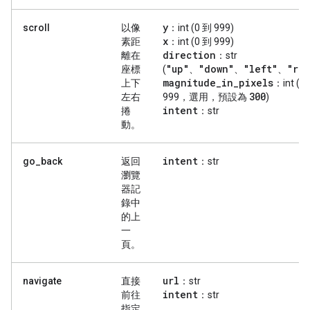
y
scroll
以像
：int (0 到 999)
x
素距
：int (0 到 999)
direction
離在
：str
"up"
"down"
"left"
"ri
座標
(
、
、
、
magnitude
_
in
_
pixels
上下
：int (0
300
左右
999，選用，預設為
)
intent
捲
：str
動。
intent
go_back
返回
：str
瀏覽
器記
錄中
的上
一
頁。
url
navigate
直接
：str
intent
前往
：str
指定