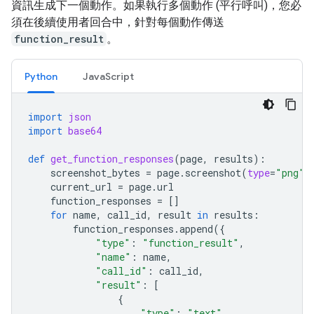
資訊生成下一個動作。如果執行多個動作 (平行呼叫)，您必
須在後續使用者回合中，針對每個動作傳送
function_result
。
Python
JavaScript
import
json
import
base64
def
get_function_responses
(
page
,
results
):
screenshot_bytes
=
page
.
screenshot
(
type
=
"png"
)
current_url
=
page
.
url
function_responses
=
[]
for
name
,
call_id
,
result
in
results
:
function_responses
.
append
({
"type"
:
"function_result"
,
"name"
:
name
,
"call_id"
:
call_id
,
"result"
:
[
{
"type"
:
"text"
,