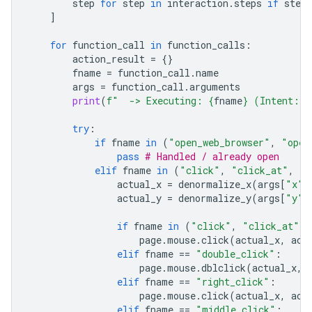
step
for
step
in
interaction
.
steps
if
step
.
]
for
function_call
in
function_calls
:
action_result
=
{}
fname
=
function_call
.
name
args
=
function_call
.
arguments
print
(
f
"  -> Executing: 
{
fname
}
 (Intent: 
{
try
:
if
fname
in
(
"open_web_browser"
,
"open
pass
# Handled / already open
elif
fname
in
(
"click"
,
"click_at"
,
"d
actual_x
=
denormalize_x
(
args
[
"x"
]
actual_y
=
denormalize_y
(
args
[
"y"
]
if
fname
in
(
"click"
,
"click_at"
):
page
.
mouse
.
click
(
actual_x
,
act
elif
fname
==
"double_click"
:
page
.
mouse
.
dblclick
(
actual_x
,
elif
fname
==
"right_click"
:
page
.
mouse
.
click
(
actual_x
,
act
elif
fname
==
"middle_click"
: