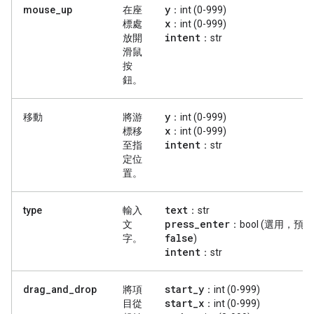
y
mouse_up
在座
：int (0-999)
x
標處
：int (0-999)
intent
放開
：str
滑鼠
按
鈕。
y
移動
將游
：int (0-999)
x
標移
：int (0-999)
intent
至指
：str
定位
置。
text
type
輸入
：str
press
_
enter
文
：bool (選用，預
false
字。
)
intent
：str
start
_
y
drag_and_drop
將項
：int (0-999)
start
_
x
目從
：int (0-999)