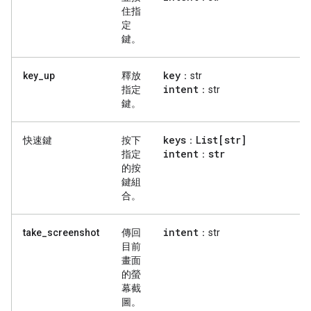
住指
定
鍵。
key
key_up
釋放
：str
intent
指定
：str
鍵。
keys
List[str]
快速鍵
按下
：
intent
str
指定
：
的按
鍵組
合。
intent
take_screenshot
傳回
：str
目前
畫面
的螢
幕截
圖。