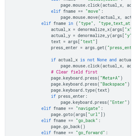
page
.
mouse
.
click
(
actual_x
,
act
elif
fname
==
"move"
:
page
.
mouse
.
move
(
actual_x
,
actu
elif
fname
in
(
"type"
,
"type_text_at"
)
actual_x
=
denormalize_x
(
args
[
"x"
]
actual_y
=
denormalize_y
(
args
[
"y"
]
text
=
args
[
"text"
]
press_enter
=
args
.
get
(
"press_ente
if
actual_x
is
not
None
and
actual_
page
.
mouse
.
click
(
actual_x
,
act
# Clear field first
page
.
keyboard
.
press
(
"Meta+A"
)
page
.
keyboard
.
press
(
"Backspace"
)
page
.
keyboard
.
type
(
text
)
if
press_enter
:
page
.
keyboard
.
press
(
"Enter"
)
elif
fname
==
"navigate"
:
page
.
goto
(
args
[
"url"
])
elif
fname
==
"go_back"
:
page
.
go_back
()
elif
fname
==
"go_forward"
: