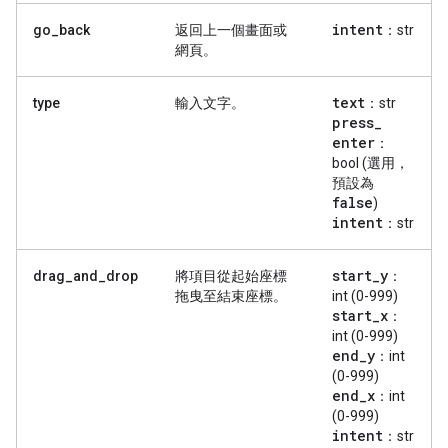
intent
go_back
返回上一個畫面或
：str
網頁。
text
type
輸入文字。
：str
press
_
enter
：
bool (選用，
預設為
false
)
intent
：str
start
_
y
drag_and_drop
將項目從起始座標
：
拖曳至結束座標。
int (0-999)
start
_
x
：
int (0-999)
end
_
y
：int
(0-999)
end
_
x
：int
(0-999)
intent
：str