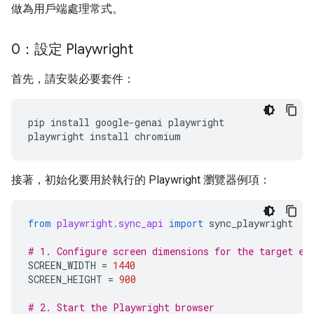
做為用戶端處理常式。
0：設定 Playwright
首先，請安裝必要套件：
pip
install
google-genai
playwright

playwright
install
接著，初始化要用於執行的 Playwright 瀏覽器例項：
from
playwright.sync_api
import
sync_playwright
# 1. Configure screen dimensions for the target en
SCREEN_WIDTH
=
1440
SCREEN_HEIGHT
=
900
# 2. Start the Playwright browser