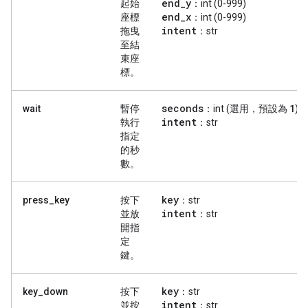
end
_
y
起始
：int (0-999)
end
_
x
座標
：int (0-999)
intent
拖曳
：str
至結
束座
標。
seconds
1
wait
暫停
：int (選用，預設為
)
intent
執行
：str
指定
的秒
數。
key
press_key
按下
：str
intent
並放
：str
開指
定
鍵。
key
key_down
按下
：str
intent
並按
：str