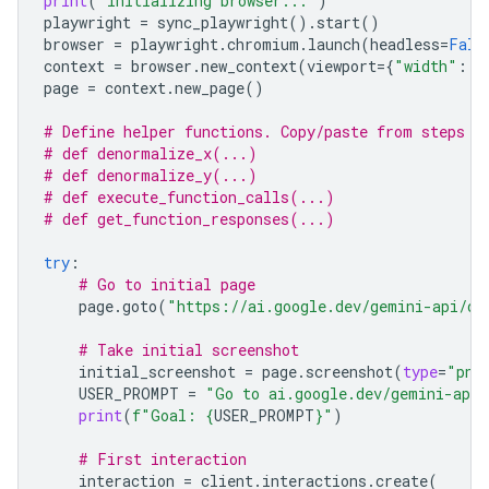
print
(
"Initializing browser..."
)
playwright
=
sync_playwright
()
.
start
()
browser
=
playwright
.
chromium
.
launch
(
headless
=
Fals
context
=
browser
.
new_context
(
viewport
=
{
"width"
:
S
page
=
context
.
new_page
()
# Define helper functions. Copy/paste from steps 3
# def denormalize_x(...)
# def denormalize_y(...)
# def execute_function_calls(...)
# def get_function_responses(...)
try
:
# Go to initial page
page
.
goto
(
"https://ai.google.dev/gemini-api/do
# Take initial screenshot
initial_screenshot
=
page
.
screenshot
(
type
=
"png
USER_PROMPT
=
"Go to ai.google.dev/gemini-api/
print
(
f
"Goal: 
{
USER_PROMPT
}
"
)
# First interaction
interaction
=
client
.
interactions
.
create
(