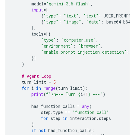
model
=
'gemini-3.6-flash'
,
input
=
[
{
"type"
:
"text"
,
"text"
:
USER_PROMPT
}
{
"type"
:
"image"
,
"data"
:
base64
.
b64e
],
tools
=
[{
"type"
:
"computer_use"
,
"environment"
:
"browser"
,
"enable_prompt_injection_detection"
:
T
}]
)
# Agent Loop
turn_limit
=
5
for
i
in
range
(
turn_limit
):
print
(
f
"
\n
--- Turn 
{
i
+
1
}
 ---"
)
has_function_calls
=
any
(
step
.
type
==
"function_call"
for
step
in
interaction
.
steps
)
if
not
has_function_calls
: