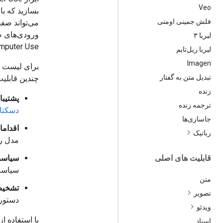
Veo
بسازید که با
فلش جمینی اومنی
می‌تواند صفح
ورودی‌های صف
لیریا ۳
Computer Use به پیاده‌سازی محیط اجرای سمت کلاینت نیا
لیریا ریل‌تایم
Imagen
برای لیست م
تبدیل متن به گفتار
چندین قابلیت
زنده
پشتیبا
ترجمه زنده
دسکتا
جاسازی‌ها
اقداما
رباتیک
مدل را
قابلیت های اصلی
سیاست‌
سیاست
متن
تشخیص
تصویر
دستورا
ویدئو
با استفاده از
اسناد