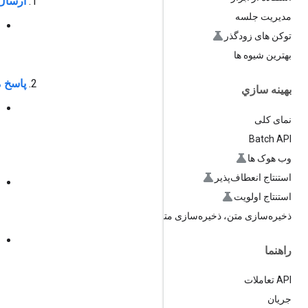
ارسال
مدیریت جلسه
توکن های زودگذر
بهترین شیوه ها
پاسخ م
بهينه سازي
نمای کلی
Batch API
وب هوک ها
استنتاج انعطاف‌پذیر
استنتاج اولویت
ذخیره‌سازی متن، ذخیره‌سازی متن
راهنما
API تعاملات
جریان