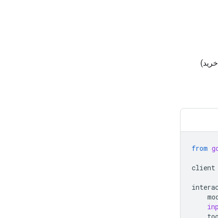
خرید)
from
g
client
intera
mo
in
to