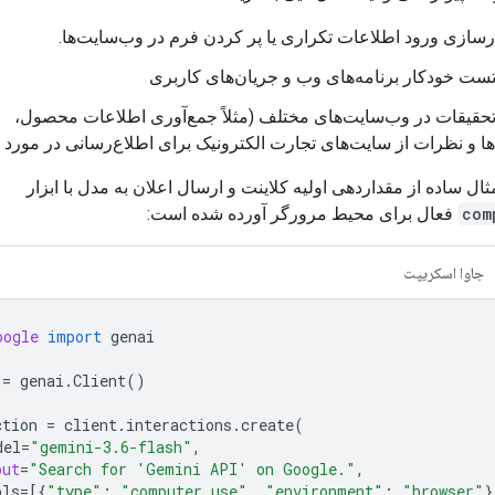
سازی ورود اطلاعات تکراری یا پر کردن فرم در وب‌سایت‌ها.
تست خودکار برنامه‌های وب و جریان‌های کاربری
تحقیقات در وب‌سایت‌های مختلف (مثلاً جمع‌آوری اطلاعات محصول،
ا و نظرات از سایت‌های تجارت الکترونیک برای اطلاع‌رسانی در مورد 
مثال ساده از مقداردهی اولیه کلاینت و ارسال اعلان به مدل با ابزار
com
فعال برای محیط مرورگر آورده شده است:
جاوا اسکریپت
oogle
import
genai
=
genai
.
Client
()
ction
=
client
.
interactions
.
create
(
del
=
"gemini-3.6-flash"
,
put
=
"Search for 'Gemini API' on Google."
,
ols
=
[{
"type"
:
"computer_use"
,
"environment"
:
"browser"
}