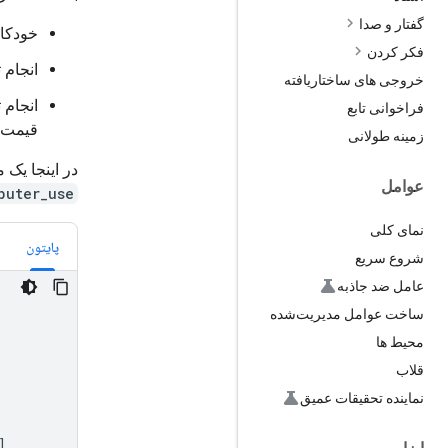
گفتار و صدا
خودکار
فکر کردن
انجام 
خروجی های ساختاریافته
انجام 
فراخوانی تابع
قیمت‌ه
زمینه طولانی
در اینجا یک 
عوامل
puter_use
نمای کلی
پایتون
شروع سریع
عامل ضد جاذبه
ساخت عوامل مدیریت‌شده
محیط ها
قلاب
نماینده تحقیقات عمیق
]