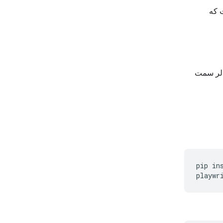
 که
دلر سمت
pip
in
playwr