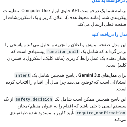
 درخواست به مدل
برنامه شما یک درخواست API حاوی ابزار Computer Use، تنظیمات
پیکربندی شما (مانند محیط هدف)، اعلان کاربر و یک اسکرین‌شات از
صفحه فعلی ارسال می‌کند.
دل را دریافت کنید
این مدل صفحه نمایش و اعلان را تجزیه و تحلیل می‌کند و پاسخی را
برمی‌گرداند که شامل یک
function_call
پیشنهادی است که
نشان‌دهنده یک عمل رابط کاربری (مانند کلیک، اسکرول یا فشردن
کلید) است.
برای
مدل‌های Gemini 3.x
، پاسخ همچنین شامل یک
intent
استدلالی است که توضیح می‌دهد چرا مدل آن اقدام را انتخاب کرده
است.
این پاسخ همچنین ممکن است شامل یک
safety_decision
از یک
سیستم ایمنی داخلی باشد که اقدام را به عنوان منظم/مجاز،
require_confirmation
تأیید کاربر یا مسدود شده طبقه‌بندی
می‌کند.