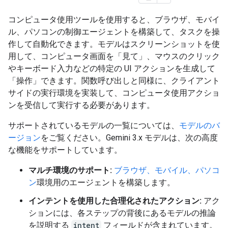
コンピュータ使用ツールを使用すると、ブラウザ、モバイ
ル、パソコンの制御エージェントを構築して、タスクを操
作して自動化できます。モデルはスクリーンショットを使
用して、コンピュータ画面を「見て」、マウスのクリック
やキーボード入力などの特定の UI アクションを生成して
「操作」できます。関数呼び出しと同様に、クライアント
サイドの実行環境を実装して、コンピュータ使用アクショ
ンを受信して実行する必要があります。
サポートされているモデルの一覧については、
モデルのバ
ージョン
をご覧ください。Gemini 3.x モデルは、次の高度
な機能をサポートしています。
マルチ環境のサポート:
ブラウザ、モバイル、パソコ
ン
環境用のエージェントを構築します。
インテントを使用した合理化されたアクション:
アク
ションには、各ステップの背後にあるモデルの推論
を説明する
intent
フィールドが含まれています。