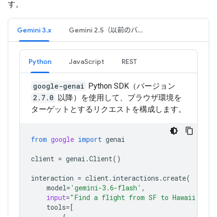
す。
Gemini 3.x
Gemini 2.5（以前のバージョン）
Python
JavaScript
REST
google-genai
Python SDK（バージョン
2.7.0
以降）を使用して、ブラウザ環境を
ターゲットとするリクエストを構成します。
from
google
import
genai
client
=
genai
.
Client
()
interaction
=
client
.
interactions
.
create
(
model
=
'gemini-3.6-flash'
,
input
=
"Find a flight from SF to Hawaii on J
tools
=
[
{