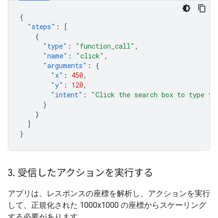
{
"steps"
:
[
{
"type"
:
"function_call"
,
"name"
:
"click"
,
"arguments"
:
{
"x"
:
450
,
"y"
:
120
,
"intent"
:
"Click the search box to type th
}
}
]
}
3
.
受信したアクションを実行する
アプリは、レスポンスの座標を解析し、アクションを実行
して、正規化された 1000x1000 の座標からスケーリング
する必要があります。