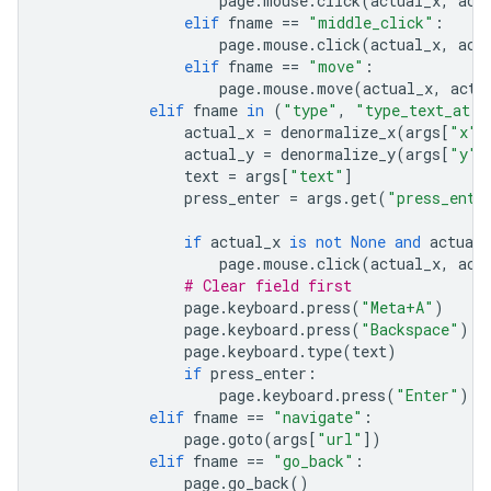
page
.
mouse
.
click
(
actual_x
,
act
elif
fname
==
"middle_click"
:
page
.
mouse
.
click
(
actual_x
,
act
elif
fname
==
"move"
:
page
.
mouse
.
move
(
actual_x
,
actu
elif
fname
in
(
"type"
,
"type_text_at"
)
actual_x
=
denormalize_x
(
args
[
"x"
]
actual_y
=
denormalize_y
(
args
[
"y"
]
text
=
args
[
"text"
]
press_enter
=
args
.
get
(
"press_ente
if
actual_x
is
not
None
and
actual_
page
.
mouse
.
click
(
actual_x
,
act
# Clear field first
page
.
keyboard
.
press
(
"Meta+A"
)
page
.
keyboard
.
press
(
"Backspace"
)
page
.
keyboard
.
type
(
text
)
if
press_enter
:
page
.
keyboard
.
press
(
"Enter"
)
elif
fname
==
"navigate"
:
page
.
goto
(
args
[
"url"
])
elif
fname
==
"go_back"
:
page
.
go_back
()