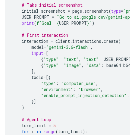
# Take initial screenshot
initial_screenshot
=
page
.
screenshot
(
type
=
"png
USER_PROMPT
=
"Go to ai.google.dev/gemini-api/
print
(
f
"Goal: 
{
USER_PROMPT
}
"
)
# First interaction
interaction
=
client
.
interactions
.
create
(
model
=
'gemini-3.6-flash'
,
input
=
[
{
"type"
:
"text"
,
"text"
:
USER_PROMPT
}
{
"type"
:
"image"
,
"data"
:
base64
.
b64e
],
tools
=
[{
"type"
:
"computer_use"
,
"environment"
:
"browser"
,
"enable_prompt_injection_detection"
:
T
}]
)
# Agent Loop
turn_limit
=
5
for
i
in
range
(
turn_limit
):