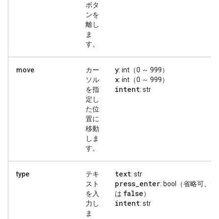
ボタ
ンを
離し
ま
す。
y
move
カー
: int（0 ～ 999）
x
ソル
: int（0 ～ 999）
intent
を指
: str
定し
た位
置に
移動
しま
す。
text
type
テキ
: str
press
_
enter
スト
: bool（省略可、
false
を入
は
）
intent
力し
: str
ま