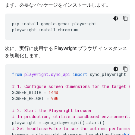
まず、必要なパッケージをインストールします。
pip
install
google-genai
playwright

playwright
install
次に、実行に使用する Playwright ブラウザ インスタンス
を初期化します。
from
playwright.sync_api
import
sync_playwright
# 1. Configure screen dimensions for the target en
SCREEN_WIDTH
=
1440
SCREEN_HEIGHT
=
900
# 2. Start the Playwright browser
# In production, utilize a sandboxed environment.
playwright
=
sync_playwright
()
.
start
()
# Set headless=False to see the actions performed 
browser
=
playwright
.
chromium
.
launch
(
headless
=
Fals