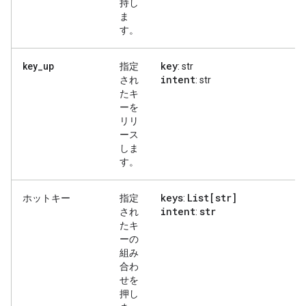
持し
ま
す。
key
key_up
指定
: str
intent
され
: str
たキ
ーを
リリ
ース
しま
す。
keys
List[str]
ホットキー
指定
:
intent
str
され
:
たキ
ーの
組み
合わ
せを
押し