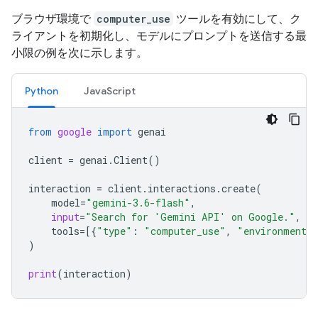
ブラウザ環境で
computer_use
ツールを有効にして、ク
ライアントを初期化し、モデルにプロンプトを送信する最
小限の例を次に示します。
Python
JavaScript
from
google
import
genai
client
=
genai
.
Client
()
interaction
=
client
.
interactions
.
create
(
model
=
"gemini-3.6-flash"
,
input
=
"Search for 'Gemini API' on Google."
,
tools
=
[{
"type"
:
"computer_use"
,
"environment"
)
print
(
interaction
)