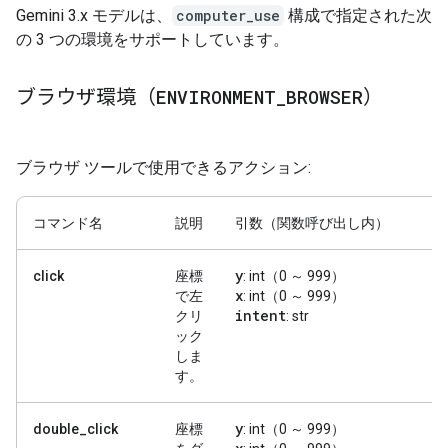
Gemini 3.x モデルは、
computer_use
構成で指定された次
の 3 つの環境をサポートしています。
ブラウザ環境（
ENVIRONMENT
_
BROWSER
）
ブラウザ ツールで使用できるアクション:
コマンド名
説明
引数（関数呼び出し内）
y
click
座標
: int（0 ～ 999）
x
で左
: int（0 ～ 999）
intent
クリ
: str
ック
しま
す。
y
double_click
座標
: int（0 ～ 999）