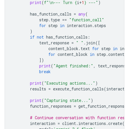
print
(
f
"
\n
--- Turn 
{
i
+
1
}
 ---"
)
has_function_calls
=
any
(
step
.
type
==
"function_call"
for
step
in
interaction
.
steps
)
if
not
has_function_calls
:
text_response
=
" "
.
join
([
content_block
.
text
for
step
in
inte
for
content_block
in
step
.
content
i
])
print
(
"Agent finished:"
,
text_response
break
print
(
"Executing actions..."
)
results
=
execute_function_calls
(
interacti
print
(
"Capturing state..."
)
function_responses
=
get_function_responses
# Continue conversation with function resp
interaction
=
client
.
interactions
.
create
(