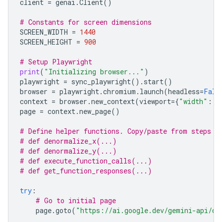
client
=
genai
.
Client
()
# Constants for screen dimensions
SCREEN_WIDTH
=
1440
SCREEN_HEIGHT
=
900
# Setup Playwright
print
(
"Initializing browser..."
)
playwright
=
sync_playwright
()
.
start
()
browser
=
playwright
.
chromium
.
launch
(
headless
=
Fals
context
=
browser
.
new_context
(
viewport
=
{
"width"
:
S
page
=
context
.
new_page
()
# Define helper functions. Copy/paste from steps 3
# def denormalize_x(...)
# def denormalize_y(...)
# def execute_function_calls(...)
# def get_function_responses(...)
try
:
# Go to initial page
page
.
goto
(
"https://ai.google.dev/gemini-api/do