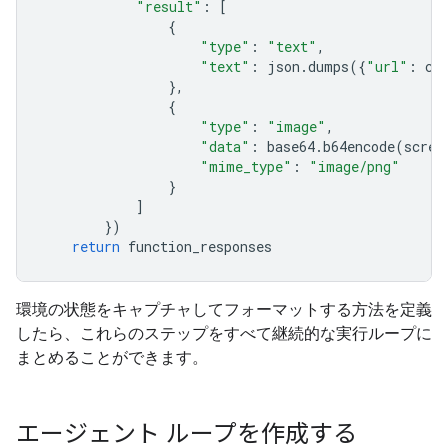
"result"
:
[
{
"type"
:
"text"
,
"text"
:
json
.
dumps
({
"url"
:
cu
},
{
"type"
:
"image"
,
"data"
:
base64
.
b64encode
(
scree
"mime_type"
:
"image/png"
}
]
})
return
function_responses
環境の状態をキャプチャしてフォーマットする方法を定義
したら、これらのステップをすべて継続的な実行ループに
まとめることができます。
エージェント ループを作成する