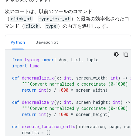
次のコードは、以前のツールのコマンド
（
click_at
、
type_text_at
）と最新の効率化されたコ
マンド（
click
、
type
）の両方を処理します。
Python
JavaScript
from
typing
import
Any
,
List
,
Tuple
import
time
def
denormalize_x
(
x
:
int
,
screen_width
:
int
)
-
> 
in
"""Convert normalized x coordinate (0-1000) to
return
int
(
x
/
1000
*
screen_width
)
def
denormalize_y
(
y
:
int
,
screen_height
:
int
)
-
> 
i
"""Convert normalized y coordinate (0-1000) to
return
int
(
y
/
1000
*
screen_height
)
def
execute_function_calls
(
interaction
,
page
,
scre
results
=
[]