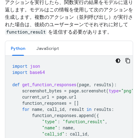
アクションを実行したら、関数実行の結果をモデルに送り
返します。モデルはこの情報を使用して次のアクションを
生成します。複数のアクション（並列呼び出し）が実行さ
れた場合は、後続のユーザーターンでそれぞれに対して
function_result
を送信する必要があります。
Python
JavaScript
import
json
import
base64
def
get_function_responses
(
page
,
results
):
screenshot_bytes
=
page
.
screenshot
(
type
=
"png"
)
current_url
=
page
.
url
function_responses
=
[]
for
name
,
call_id
,
result
in
results
:
function_responses
.
append
({
"type"
:
"function_result"
,
"name"
:
name
,
"call_id"
:
call_id
,