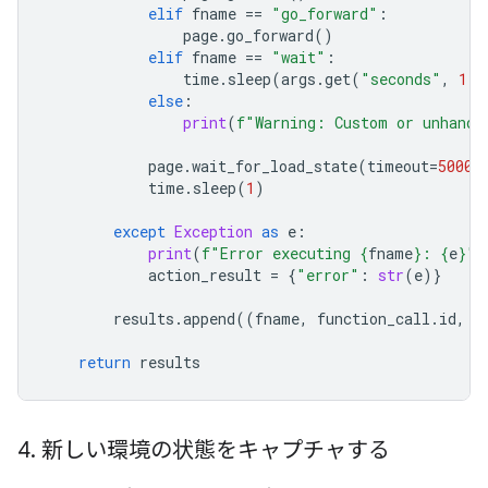
elif
fname
==
"go_forward"
:
page
.
go_forward
()
elif
fname
==
"wait"
:
time
.
sleep
(
args
.
get
(
"seconds"
,
1
))
else
:
print
(
f
"Warning: Custom or unhandl
page
.
wait_for_load_state
(
timeout
=
5000
)
time
.
sleep
(
1
)
except
Exception
as
e
:
print
(
f
"Error executing 
{
fname
}
: 
{
e
}
"
)
action_result
=
{
"error"
:
str
(
e
)}
results
.
append
((
fname
,
function_call
.
id
,
a
return
results
4
.
新しい環境の状態をキャプチャする