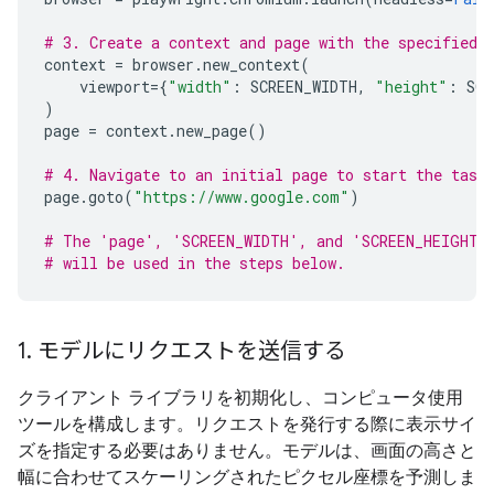
# 3. Create a context and page with the specified 
context
=
browser
.
new_context
(
viewport
=
{
"width"
:
SCREEN_WIDTH
,
"height"
:
SCR
)
page
=
context
.
new_page
()
# 4. Navigate to an initial page to start the task
page
.
goto
(
"https://www.google.com"
)
# The 'page', 'SCREEN_WIDTH', and 'SCREEN_HEIGHT'
# will be used in the steps below.
1
.
モデルにリクエストを送信する
クライアント ライブラリを初期化し、コンピュータ使用
ツールを構成します。リクエストを発行する際に表示サイ
ズを指定する必要はありません。モデルは、画面の高さと
幅に合わせてスケーリングされたピクセル座標を予測しま