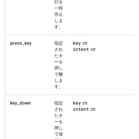
行を
一時
停止
しま
す。
key
press_key
指定
: str
intent
され
: str
たキ
ーを
押し
て離
しま
す。
key
key_down
指定
: str
intent
され
: str
たキ
ーを
押し
て保