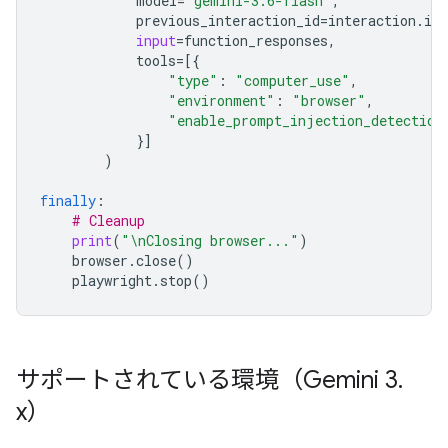
model
=
'gemini-3.6-flash'
,
previous_interaction_id
=
interaction
.
id
,
input
=
function_responses
,
tools
=
[{
"type"
:
"computer_use"
,
"environment"
:
"browser"
,
"enable_prompt_injection_detection
}]
)
finally
:
# Cleanup
print
(
"
\n
Closing browser..."
)
browser
.
close
()
playwright
.
stop
()
サポートされている環境（Gemini 3
.
x）