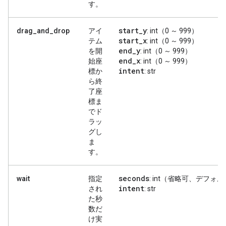
す。
start
_
y
drag_and_drop
アイ
: int（0 ～ 999）
start
_
x
テム
: int（0 ～ 999）
end
_
y
を開
: int（0 ～ 999）
end
_
x
始座
: int（0 ～ 999）
intent
標か
: str
ら終
了座
標ま
でド
ラッ
グし
ま
す。
seconds
wait
指定
: int（省略可、デフォ
intent
され
: str
た秒
数だ
け実