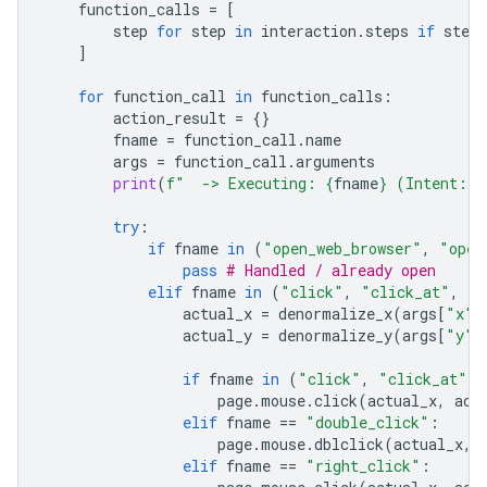
function_calls
=
[
step
for
step
in
interaction
.
steps
if
step
.
]
for
function_call
in
function_calls
:
action_result
=
{}
fname
=
function_call
.
name
args
=
function_call
.
arguments
print
(
f
"  -> Executing: 
{
fname
}
 (Intent: 
{
try
:
if
fname
in
(
"open_web_browser"
,
"open
pass
# Handled / already open
elif
fname
in
(
"click"
,
"click_at"
,
"d
actual_x
=
denormalize_x
(
args
[
"x"
]
actual_y
=
denormalize_y
(
args
[
"y"
]
if
fname
in
(
"click"
,
"click_at"
):
page
.
mouse
.
click
(
actual_x
,
act
elif
fname
==
"double_click"
:
page
.
mouse
.
dblclick
(
actual_x
,
elif
fname
==
"right_click"
: