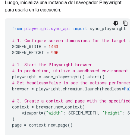
Luego, inicializa una instancia del navegador Playwright
para usarla en la ejecución:
from
playwright.sync_api
import
sync_playwright
# 1. Configure screen dimensions for the target en
SCREEN_WIDTH
=
1440
SCREEN_HEIGHT
=
900
# 2. Start the Playwright browser
# In production, utilize a sandboxed environment.
playwright
=
sync_playwright
()
.
start
()
# Set headless=False to see the actions performed 
browser
=
playwright
.
chromium
.
launch
(
headless
=
Fals
# 3. Create a context and page with the specified 
context
=
browser
.
new_context
(
viewport
=
{
"width"
:
SCREEN_WIDTH
,
"height"
:
SCR
)
page
=
context
.
new_page
()