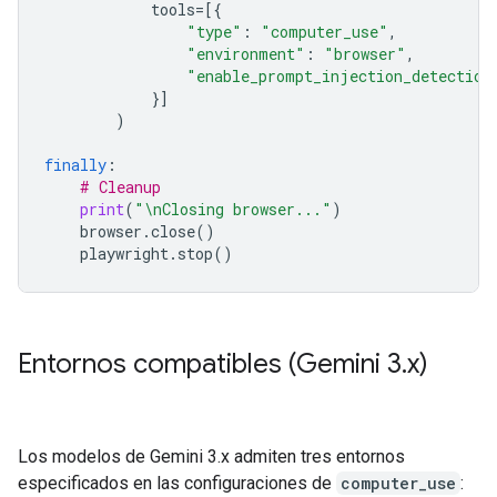
tools
=
[{
"type"
:
"computer_use"
,
"environment"
:
"browser"
,
"enable_prompt_injection_detection
}]
)
finally
:
# Cleanup
print
(
"
\n
Closing browser..."
)
browser
.
close
()
playwright
.
stop
()
Entornos compatibles (Gemini 3
.
x)
Los modelos de Gemini 3.x admiten tres entornos
especificados en las configuraciones de
computer_use
: