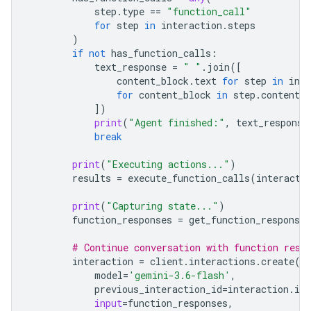
step
.
type
==
"function_call"
for
step
in
interaction
.
steps
)
if
not
has_function_calls
:
text_response
=
" "
.
join
([
content_block
.
text
for
step
in
inte
for
content_block
in
step
.
content
i
])
print
(
"Agent finished:"
,
text_response
break
print
(
"Executing actions..."
)
results
=
execute_function_calls
(
interacti
print
(
"Capturing state..."
)
function_responses
=
get_function_responses
# Continue conversation with function resp
interaction
=
client
.
interactions
.
create
(
model
=
'gemini-3.6-flash'
,
previous_interaction_id
=
interaction
.
id
,
input
=
function_responses
,