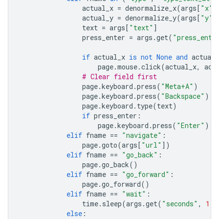
actual_x
=
denormalize_x
(
args
[
"x"
]
actual_y
=
denormalize_y
(
args
[
"y"
]
text
=
args
[
"text"
]
press_enter
=
args
.
get
(
"press_ente
if
actual_x
is
not
None
and
actual_
page
.
mouse
.
click
(
actual_x
,
act
# Clear field first
page
.
keyboard
.
press
(
"Meta+A"
)
page
.
keyboard
.
press
(
"Backspace"
)
page
.
keyboard
.
type
(
text
)
if
press_enter
:
page
.
keyboard
.
press
(
"Enter"
)
elif
fname
==
"navigate"
:
page
.
goto
(
args
[
"url"
])
elif
fname
==
"go_back"
:
page
.
go_back
()
elif
fname
==
"go_forward"
:
page
.
go_forward
()
elif
fname
==
"wait"
:
time
.
sleep
(
args
.
get
(
"seconds"
,
1
))
else
: