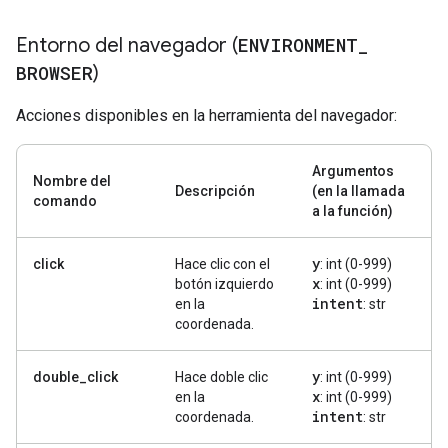
Entorno del navegador (
ENVIRONMENT
_
BROWSER
)
Acciones disponibles en la herramienta del navegador:
Argumentos
Nombre del
Descripción
(en la llamada
comando
a la función)
y
click
Hace clic con el
: int (0-999)
x
botón izquierdo
: int (0-999)
intent
en la
: str
coordenada.
y
double_click
Hace doble clic
: int (0-999)
x
en la
: int (0-999)
intent
coordenada.
: str