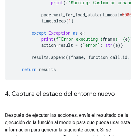
print
(
f
"Warning: Custom or unhandl
page
.
wait_for_load_state
(
timeout
=
5000
)
time
.
sleep
(
1
)
except
Exception
as
e
:
print
(
f
"Error executing 
{
fname
}
: 
{
e
}
"
)
action_result
=
{
"error"
:
str
(
e
)}
results
.
append
((
fname
,
function_call
.
id
,
a
return
results
4
.
Captura el estado del entorno nuevo
Después de ejecutar las acciones, envía el resultado de la
ejecución de la función al modelo para que pueda usar esta
información para generar la siguiente acción. Si se