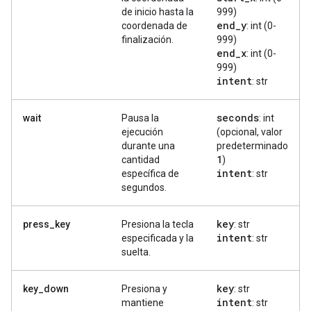
de inicio hasta la
999)
end
_
y
coordenada de
: int (0-
finalización.
999)
end
_
x
: int (0-
999)
intent
: str
seconds
wait
Pausa la
: int
ejecución
(opcional, valor
durante una
predeterminado
1
cantidad
)
intent
específica de
: str
segundos.
key
press_key
Presiona la tecla
: str
intent
especificada y la
: str
suelta.
key
key_down
Presiona y
: str
intent
mantiene
: str