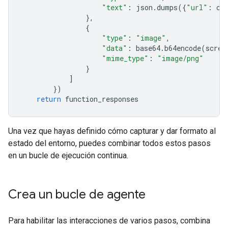
"text"
:
json
.
dumps
({
"url"
:
cu
},
{
"type"
:
"image"
,
"data"
:
base64
.
b64encode
(
scree
"mime_type"
:
"image/png"
}
]
})
return
function_responses
Una vez que hayas definido cómo capturar y dar formato al
estado del entorno, puedes combinar todos estos pasos
en un bucle de ejecución continua.
Crea un bucle de agente
Para habilitar las interacciones de varios pasos, combina