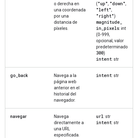
"up"
"down"
o derecha en
(
,
,
"left"
una coordenada
,
"right"
por una
)
magnitude
_
distancia de
in
_
pixels
píxeles.
: int
(0-999,
opcional, valor
predeterminado
300
)
intent
: str
intent
go_back
Navega a la
: str
página web
anterior en el
historial del
navegador.
url
navegar
Navega
: str
intent
directamente a
: str
una URL
especificada.