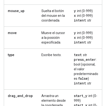
y
mouse_up
Suelta el botón
: int (0-999)
x
del mouse en la
: int (0-999)
intent
coordenada.
: str
y
move
Mueve el cursor
: int (0-999)
x
a la posición
: int (0-999)
intent
especificada.
: str
text
type
Escribe texto.
: str
press
_
enter
:
bool (opcional,
el valor
predeterminado
false
es
)
intent
: str
start
_
y
drag_and_drop
Arrastra un
: int (0-
elemento desde
999)
start
_
x
la coordenada
: int (0-