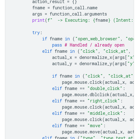
action_result
=
{}
fname
=
function_call
.
name
args
=
function_call
.
arguments
print
(
f
"  -> Executing: 
{
fname
}
 (Intent: 
{
try
:
if
fname
in
(
"open_web_browser"
,
"open
pass
# Handled / already open
elif
fname
in
(
"click"
,
"click_at"
,
"d
actual_x
=
denormalize_x
(
args
[
"x"
]
actual_y
=
denormalize_y
(
args
[
"y"
]
if
fname
in
(
"click"
,
"click_at"
):
page
.
mouse
.
click
(
actual_x
,
act
elif
fname
==
"double_click"
:
page
.
mouse
.
dblclick
(
actual_x
,
elif
fname
==
"right_click"
:
page
.
mouse
.
click
(
actual_x
,
act
elif
fname
==
"middle_click"
:
page
.
mouse
.
click
(
actual_x
,
act
elif
fname
==
"move"
:
page
.
mouse
.
move
(
actual_x
,
actu
elif
fname
in
(
"type"
,
"type_text_at"
)