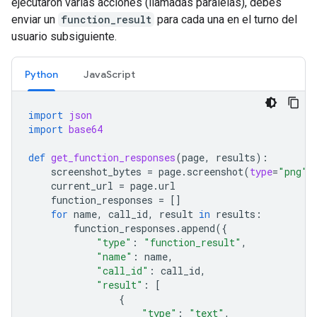
ejecutaron varias acciones (llamadas paralelas), debes
enviar un
function_result
para cada una en el turno del
usuario subsiguiente.
Python
JavaScript
import
json
import
base64
def
get_function_responses
(
page
,
results
):
screenshot_bytes
=
page
.
screenshot
(
type
=
"png"
)
current_url
=
page
.
url
function_responses
=
[]
for
name
,
call_id
,
result
in
results
:
function_responses
.
append
({
"type"
:
"function_result"
,
"name"
:
name
,
"call_id"
:
call_id
,
"result"
:
[
{
"type"
:
"text"
,