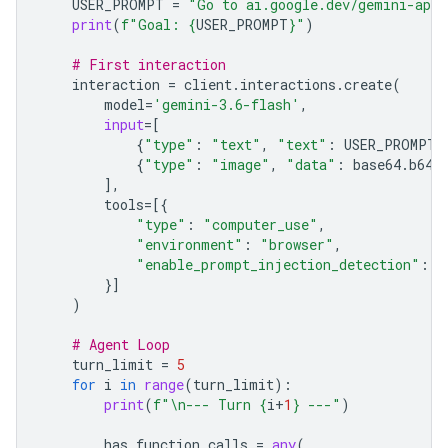
USER_PROMPT
=
"Go to ai.google.dev/gemini-api/
print
(
f
"Goal: 
{
USER_PROMPT
}
"
)
# First interaction
interaction
=
client
.
interactions
.
create
(
model
=
'gemini-3.6-flash'
,
input
=
[
{
"type"
:
"text"
,
"text"
:
USER_PROMPT
}
{
"type"
:
"image"
,
"data"
:
base64
.
b64e
],
tools
=
[{
"type"
:
"computer_use"
,
"environment"
:
"browser"
,
"enable_prompt_injection_detection"
:
T
}]
)
# Agent Loop
turn_limit
=
5
for
i
in
range
(
turn_limit
):
print
(
f
"
\n
--- Turn 
{
i
+
1
}
 ---"
)
has_function_calls
=
any
(