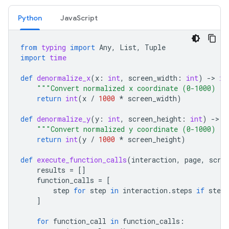
Python
JavaScript
from
typing
import
Any
,
List
,
Tuple
import
time
def
denormalize_x
(
x
:
int
,
screen_width
:
int
)
-
> 
in
"""Convert normalized x coordinate (0-1000) to
return
int
(
x
/
1000
*
screen_width
)
def
denormalize_y
(
y
:
int
,
screen_height
:
int
)
-
> 
i
"""Convert normalized y coordinate (0-1000) to
return
int
(
y
/
1000
*
screen_height
)
def
execute_function_calls
(
interaction
,
page
,
scre
results
=
[]
function_calls
=
[
step
for
step
in
interaction
.
steps
if
step
.
]
for
function_call
in
function_calls
: