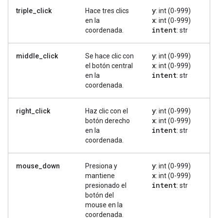
y
triple_click
Hace tres clics
: int (0-999)
x
en la
: int (0-999)
intent
coordenada.
: str
y
middle_click
Se hace clic con
: int (0-999)
x
el botón central
: int (0-999)
intent
en la
: str
coordenada.
y
right_click
Haz clic con el
: int (0-999)
x
botón derecho
: int (0-999)
intent
en la
: str
coordenada.
y
mouse_down
Presiona y
: int (0-999)
x
mantiene
: int (0-999)
intent
presionado el
: str
botón del
mouse en la
coordenada.