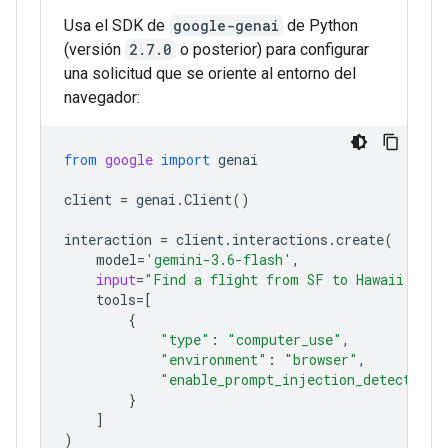
Usa el SDK de
google-genai
de Python
(versión
2.7.0
o posterior) para configurar
una solicitud que se oriente al entorno del
navegador:
from
google
import
genai
client
=
genai
.
Client
()
interaction
=
client
.
interactions
.
create
(
model
=
'gemini-3.6-flash'
,
input
=
"Find a flight from SF to Hawaii on J
tools
=
[
{
"type"
:
"computer_use"
,
"environment"
:
"browser"
,
"enable_prompt_injection_detection"
}
]
)