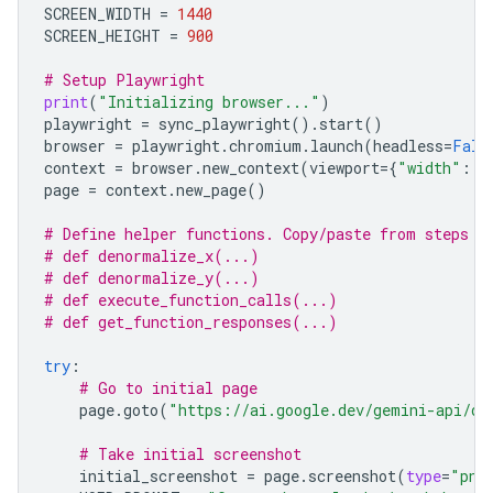
SCREEN_WIDTH
=
1440
SCREEN_HEIGHT
=
900
# Setup Playwright
print
(
"Initializing browser..."
)
playwright
=
sync_playwright
()
.
start
()
browser
=
playwright
.
chromium
.
launch
(
headless
=
Fals
context
=
browser
.
new_context
(
viewport
=
{
"width"
:
S
page
=
context
.
new_page
()
# Define helper functions. Copy/paste from steps 3
# def denormalize_x(...)
# def denormalize_y(...)
# def execute_function_calls(...)
# def get_function_responses(...)
try
:
# Go to initial page
page
.
goto
(
"https://ai.google.dev/gemini-api/do
# Take initial screenshot
initial_screenshot
=
page
.
screenshot
(
type
=
"png