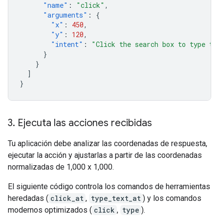
"name"
:
"click"
,
"arguments"
:
{
"x"
:
450
,
"y"
:
120
,
"intent"
:
"Click the search box to type th
}
}
]
}
3
.
Ejecuta las acciones recibidas
Tu aplicación debe analizar las coordenadas de respuesta,
ejecutar la acción y ajustarlas a partir de las coordenadas
normalizadas de 1,000 x 1,000.
El siguiente código controla los comandos de herramientas
heredadas (
click_at
,
type_text_at
) y los comandos
modernos optimizados (
click
,
type
).