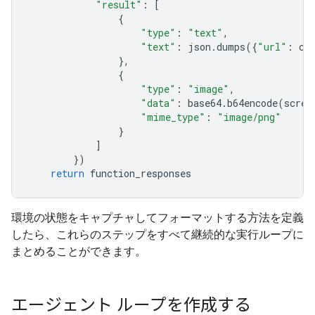
"result"
:
[
{
"type"
:
"text"
,
"text"
:
json
.
dumps
({
"url"
:
cu
},
{
"type"
:
"image"
,
"data"
:
base64
.
b64encode
(
scree
"mime_type"
:
"image/png"
}
]
})
return
function_responses
環境の状態をキャプチャしてフォーマットする方法を定義
したら、これらのステップをすべて継続的な実行ループに
まとめることができます。
エージェント ループを作成する