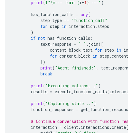
print
(
f
"
\n
--- Turn 
{
i
+
1
}
 ---"
)
has_function_calls
=
any
(
step
.
type
==
"function_call"
for
step
in
interaction
.
steps
)
if
not
has_function_calls
:
text_response
=
" "
.
join
([
content_block
.
text
for
step
in
inte
for
content_block
in
step
.
content
i
])
print
(
"Agent finished:"
,
text_response
break
print
(
"Executing actions..."
)
results
=
execute_function_calls
(
interacti
print
(
"Capturing state..."
)
function_responses
=
get_function_responses
# Continue conversation with function resp
interaction
=
client
.
interactions
.
create
(