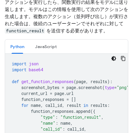
アクションを実行したら、関数実行の結果をモデルに送り
返します。モデルはこの情報を使用して次のアクションを
生成します。複数のアクション（並列呼び出し）が実行さ
れた場合は、後続のユーザーターンでそれぞれに対して
function_result
を送信する必要があります。
Python
JavaScript
import
json
import
base64
def
get_function_responses
(
page
,
results
):
screenshot_bytes
=
page
.
screenshot
(
type
=
"png"
)
current_url
=
page
.
url
function_responses
=
[]
for
name
,
call_id
,
result
in
results
:
function_responses
.
append
({
"type"
:
"function_result"
,
"name"
:
name
,
"call_id"
:
call_id
,