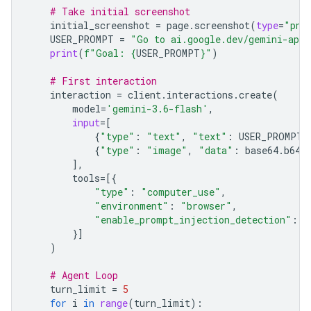
# Take initial screenshot
initial_screenshot
=
page
.
screenshot
(
type
=
"png
USER_PROMPT
=
"Go to ai.google.dev/gemini-api/
print
(
f
"Goal: 
{
USER_PROMPT
}
"
)
# First interaction
interaction
=
client
.
interactions
.
create
(
model
=
'gemini-3.6-flash'
,
input
=
[
{
"type"
:
"text"
,
"text"
:
USER_PROMPT
}
{
"type"
:
"image"
,
"data"
:
base64
.
b64e
],
tools
=
[{
"type"
:
"computer_use"
,
"environment"
:
"browser"
,
"enable_prompt_injection_detection"
:
T
}]
)
# Agent Loop
turn_limit
=
5
for
i
in
range
(
turn_limit
):