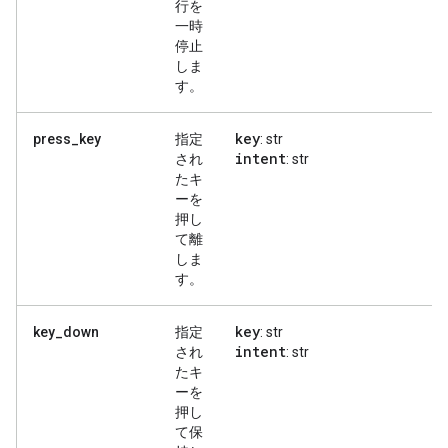
行を
一時
停止
しま
す。
key
press_key
指定
: str
intent
され
: str
たキ
ーを
押し
て離
しま
す。
key
key_down
指定
: str
intent
され
: str
たキ
ーを
押し
て保