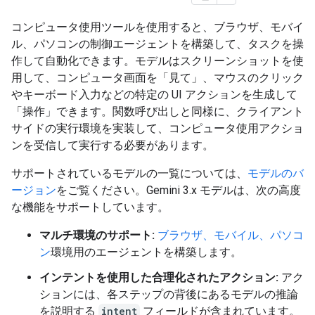
コンピュータ使用ツールを使用すると、ブラウザ、モバイ
ル、パソコンの制御エージェントを構築して、タスクを操
作して自動化できます。モデルはスクリーンショットを使
用して、コンピュータ画面を「見て」、マウスのクリック
やキーボード入力などの特定の UI アクションを生成して
「操作」できます。関数呼び出しと同様に、クライアント
サイドの実行環境を実装して、コンピュータ使用アクショ
ンを受信して実行する必要があります。
サポートされているモデルの一覧については、
モデルのバ
ージョン
をご覧ください。Gemini 3.x モデルは、次の高度
な機能をサポートしています。
マルチ環境のサポート:
ブラウザ、モバイル、パソコ
ン
環境用のエージェントを構築します。
インテントを使用した合理化されたアクション:
アク
ションには、各ステップの背後にあるモデルの推論
を説明する
intent
フィールドが含まれています。