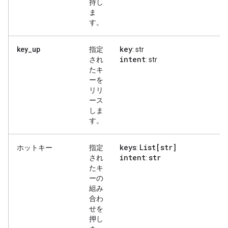
持し
ま
す。
key
key_up
指定
: str
intent
され
: str
たキ
ーを
リリ
ース
しま
す。
keys
List[str]
ホットキー
指定
:
intent
str
され
:
たキ
ーの
組み
合わ
せを
押し