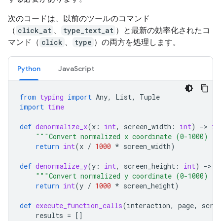
次のコードは、以前のツールのコマンド
（
click_at
、
type_text_at
）と最新の効率化されたコ
マンド（
click
、
type
）の両方を処理します。
Python
JavaScript
from
typing
import
Any
,
List
,
Tuple
import
time
def
denormalize_x
(
x
:
int
,
screen_width
:
int
)
-
> 
in
"""Convert normalized x coordinate (0-1000) to
return
int
(
x
/
1000
*
screen_width
)
def
denormalize_y
(
y
:
int
,
screen_height
:
int
)
-
> 
i
"""Convert normalized y coordinate (0-1000) to
return
int
(
y
/
1000
*
screen_height
)
def
execute_function_calls
(
interaction
,
page
,
scre
results
=
[]