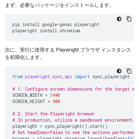
まず、必要なパッケージをインストールします。
pip
install
google-genai
playwright

playwright
install
次に、実行に使用する Playwright ブラウザ インスタンス
を初期化します。
from
playwright.sync_api
import
sync_playwright
# 1. Configure screen dimensions for the target en
SCREEN_WIDTH
=
1440
SCREEN_HEIGHT
=
900
# 2. Start the Playwright browser
# In production, utilize a sandboxed environment.
playwright
=
sync_playwright
()
.
start
()
# Set headless=False to see the actions performed 
browser
=
playwright
.
chromium
.
launch
(
headless
=
Fals