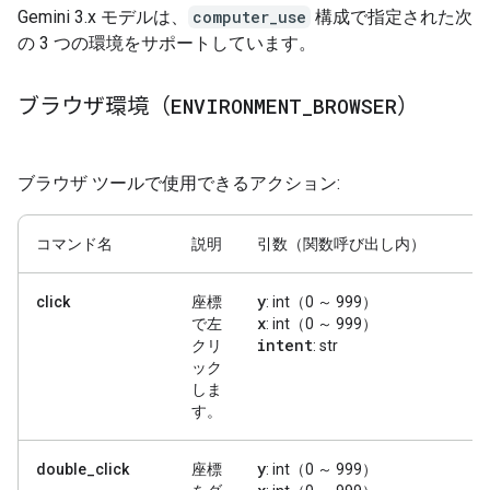
Gemini 3.x モデルは、
computer_use
構成で指定された次
の 3 つの環境をサポートしています。
ブラウザ環境（
ENVIRONMENT
_
BROWSER
）
ブラウザ ツールで使用できるアクション:
コマンド名
説明
引数（関数呼び出し内）
y
click
座標
: int（0 ～ 999）
x
で左
: int（0 ～ 999）
intent
クリ
: str
ック
しま
す。
y
double_click
座標
: int（0 ～ 999）