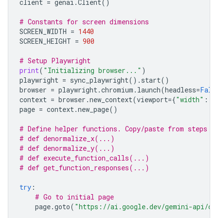
client
=
genai
.
Client
()
# Constants for screen dimensions
SCREEN_WIDTH
=
1440
SCREEN_HEIGHT
=
900
# Setup Playwright
print
(
"Initializing browser..."
)
playwright
=
sync_playwright
()
.
start
()
browser
=
playwright
.
chromium
.
launch
(
headless
=
Fals
context
=
browser
.
new_context
(
viewport
=
{
"width"
:
S
page
=
context
.
new_page
()
# Define helper functions. Copy/paste from steps 3
# def denormalize_x(...)
# def denormalize_y(...)
# def execute_function_calls(...)
# def get_function_responses(...)
try
:
# Go to initial page
page
.
goto
(
"https://ai.google.dev/gemini-api/do