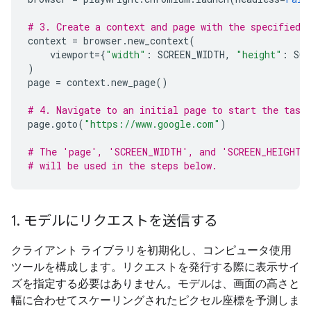
# 3. Create a context and page with the specified 
context
=
browser
.
new_context
(
viewport
=
{
"width"
:
SCREEN_WIDTH
,
"height"
:
SCR
)
page
=
context
.
new_page
()
# 4. Navigate to an initial page to start the task
page
.
goto
(
"https://www.google.com"
)
# The 'page', 'SCREEN_WIDTH', and 'SCREEN_HEIGHT'
# will be used in the steps below.
1
.
モデルにリクエストを送信する
クライアント ライブラリを初期化し、コンピュータ使用
ツールを構成します。リクエストを発行する際に表示サイ
ズを指定する必要はありません。モデルは、画面の高さと
幅に合わせてスケーリングされたピクセル座標を予測しま