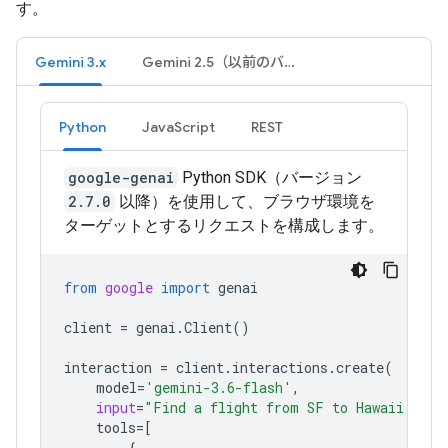
す。
Gemini 3.x
Gemini 2.5（以前のバージョン）
Python
JavaScript
REST
google-genai
Python SDK（バージョン
2.7.0
以降）を使用して、ブラウザ環境を
ターゲットとするリクエストを構成します。
from
google
import
genai
client
=
genai
.
Client
()
interaction
=
client
.
interactions
.
create
(
model
=
'gemini-3.6-flash'
,
input
=
"Find a flight from SF to Hawaii on J
tools
=
[
{