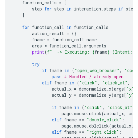
function_calls
=
[
step
for
step
in
interaction
.
steps
if
step
.
]
for
function_call
in
function_calls
:
action_result
=
{}
fname
=
function_call
.
name
args
=
function_call
.
arguments
print
(
f
"  -> Executing: 
{
fname
}
 (Intent: 
{
try
:
if
fname
in
(
"open_web_browser"
,
"open
pass
# Handled / already open
elif
fname
in
(
"click"
,
"click_at"
,
"d
actual_x
=
denormalize_x
(
args
[
"x"
]
actual_y
=
denormalize_y
(
args
[
"y"
]
if
fname
in
(
"click"
,
"click_at"
):
page
.
mouse
.
click
(
actual_x
,
act
elif
fname
==
"double_click"
:
page
.
mouse
.
dblclick
(
actual_x
,
elif
fname
==
"right_click"
: