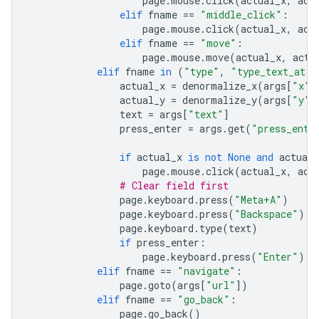
page
.
mouse
.
click
(
actual_x
,
act
elif
fname
==
"middle_click"
:
page
.
mouse
.
click
(
actual_x
,
act
elif
fname
==
"move"
:
page
.
mouse
.
move
(
actual_x
,
actu
elif
fname
in
(
"type"
,
"type_text_at"
)
actual_x
=
denormalize_x
(
args
[
"x"
]
actual_y
=
denormalize_y
(
args
[
"y"
]
text
=
args
[
"text"
]
press_enter
=
args
.
get
(
"press_ente
if
actual_x
is
not
None
and
actual_
page
.
mouse
.
click
(
actual_x
,
act
# Clear field first
page
.
keyboard
.
press
(
"Meta+A"
)
page
.
keyboard
.
press
(
"Backspace"
)
page
.
keyboard
.
type
(
text
)
if
press_enter
:
page
.
keyboard
.
press
(
"Enter"
)
elif
fname
==
"navigate"
:
page
.
goto
(
args
[
"url"
])
elif
fname
==
"go_back"
:
page
.
go_back
()