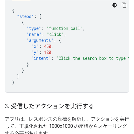
{
"steps"
:
[
{
"type"
:
"function_call"
,
"name"
:
"click"
,
"arguments"
:
{
"x"
:
450
,
"y"
:
120
,
"intent"
:
"Click the search box to type th
}
}
]
}
3
.
受信したアクションを実行する
アプリは、レスポンスの座標を解析し、アクションを実行
して、正規化された 1000x1000 の座標からスケーリング
する必要があります。