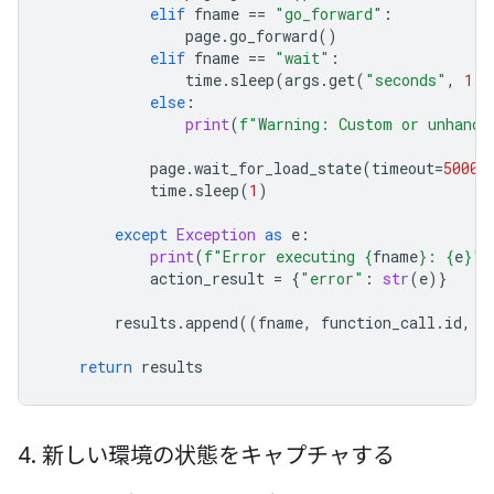
elif
fname
==
"go_forward"
:
page
.
go_forward
()
elif
fname
==
"wait"
:
time
.
sleep
(
args
.
get
(
"seconds"
,
1
))
else
:
print
(
f
"Warning: Custom or unhandl
page
.
wait_for_load_state
(
timeout
=
5000
)
time
.
sleep
(
1
)
except
Exception
as
e
:
print
(
f
"Error executing 
{
fname
}
: 
{
e
}
"
)
action_result
=
{
"error"
:
str
(
e
)}
results
.
append
((
fname
,
function_call
.
id
,
a
return
results
4
.
新しい環境の状態をキャプチャする