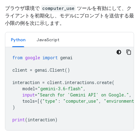
ブラウザ環境で
computer_use
ツールを有効にして、ク
ライアントを初期化し、モデルにプロンプトを送信する最
小限の例を次に示します。
Python
JavaScript
from
google
import
genai
client
=
genai
.
Client
()
interaction
=
client
.
interactions
.
create
(
model
=
"gemini-3.6-flash"
,
input
=
"Search for 'Gemini API' on Google."
,
tools
=
[{
"type"
:
"computer_use"
,
"environment"
)
print
(
interaction
)