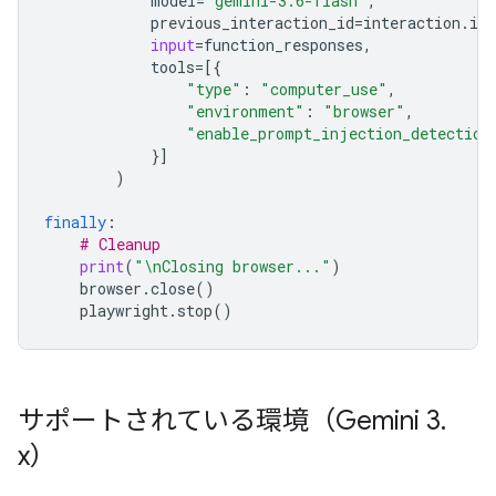
model
=
'gemini-3.6-flash'
,
previous_interaction_id
=
interaction
.
id
,
input
=
function_responses
,
tools
=
[{
"type"
:
"computer_use"
,
"environment"
:
"browser"
,
"enable_prompt_injection_detection
}]
)
finally
:
# Cleanup
print
(
"
\n
Closing browser..."
)
browser
.
close
()
playwright
.
stop
()
サポートされている環境（Gemini 3
.
x）