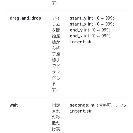
す。
start
_
y
drag_and_drop
アイ
: int（0 ～ 999）
start
_
x
テム
: int（0 ～ 999）
end
_
y
を開
: int（0 ～ 999）
end
_
x
始座
: int（0 ～ 999）
intent
標か
: str
ら終
了座
標ま
でド
ラッ
グし
ま
す。
seconds
wait
指定
: int（省略可、デフォ
intent
され
: str
た秒
数だ
け実