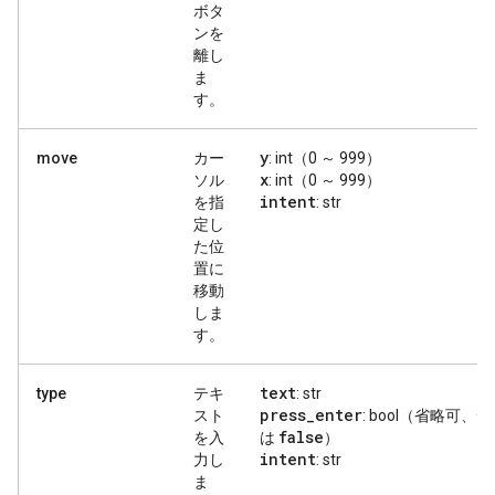
ボタ
ンを
離し
ま
す。
y
move
カー
: int（0 ～ 999）
x
ソル
: int（0 ～ 999）
intent
を指
: str
定し
た位
置に
移動
しま
す。
text
type
テキ
: str
press
_
enter
スト
: bool（省略可、
false
を入
は
）
intent
力し
: str
ま