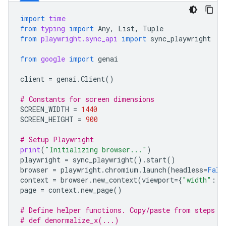
import
time
from
typing
import
Any
,
List
,
Tuple
from
playwright.sync_api
import
sync_playwright
from
google
import
genai
client
=
genai
.
Client
()
# Constants for screen dimensions
SCREEN_WIDTH
=
1440
SCREEN_HEIGHT
=
900
# Setup Playwright
print
(
"Initializing browser..."
)
playwright
=
sync_playwright
()
.
start
()
browser
=
playwright
.
chromium
.
launch
(
headless
=
Fals
context
=
browser
.
new_context
(
viewport
=
{
"width"
:
S
page
=
context
.
new_page
()
# Define helper functions. Copy/paste from steps 3
# def denormalize_x(...)