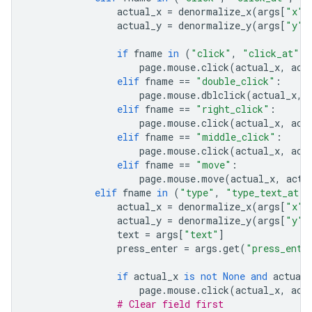
actual_x
=
denormalize_x
(
args
[
"x"
]
actual_y
=
denormalize_y
(
args
[
"y"
]
if
fname
in
(
"click"
,
"click_at"
):
page
.
mouse
.
click
(
actual_x
,
act
elif
fname
==
"double_click"
:
page
.
mouse
.
dblclick
(
actual_x
,
elif
fname
==
"right_click"
:
page
.
mouse
.
click
(
actual_x
,
act
elif
fname
==
"middle_click"
:
page
.
mouse
.
click
(
actual_x
,
act
elif
fname
==
"move"
:
page
.
mouse
.
move
(
actual_x
,
actu
elif
fname
in
(
"type"
,
"type_text_at"
)
actual_x
=
denormalize_x
(
args
[
"x"
]
actual_y
=
denormalize_y
(
args
[
"y"
]
text
=
args
[
"text"
]
press_enter
=
args
.
get
(
"press_ente
if
actual_x
is
not
None
and
actual_
page
.
mouse
.
click
(
actual_x
,
act
# Clear field first