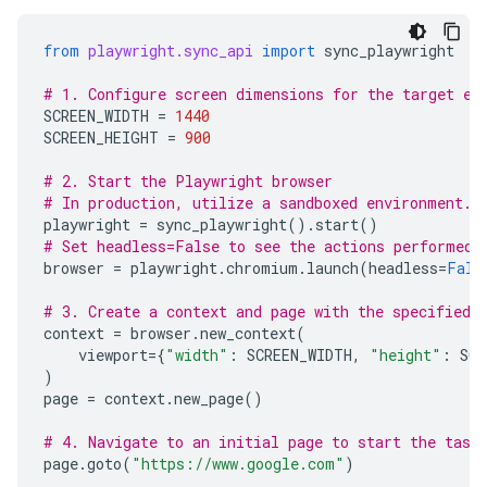
from
playwright.sync_api
import
sync_playwright
# 1. Configure screen dimensions for the target en
SCREEN_WIDTH
=
1440
SCREEN_HEIGHT
=
900
# 2. Start the Playwright browser
# In production, utilize a sandboxed environment.
playwright
=
sync_playwright
()
.
start
()
# Set headless=False to see the actions performed 
browser
=
playwright
.
chromium
.
launch
(
headless
=
Fals
# 3. Create a context and page with the specified 
context
=
browser
.
new_context
(
viewport
=
{
"width"
:
SCREEN_WIDTH
,
"height"
:
SCR
)
page
=
context
.
new_page
()
# 4. Navigate to an initial page to start the task
page
.
goto
(
"https://www.google.com"
)