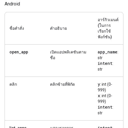
Android
อาร์กิวเมนต์
(ในการ
ชื่อคำสั่ง
คำอธิบาย
เรียกใช้
ฟังก์ชัน)
app
_
name
open_app
เปิดแอปพลิเคชันตาม
:
ชื่อ
str
intent
:
str
y
คลิก
คลิกซ้ายที่พิกัด
: int (0-
999)
x
: int (0-
999)
intent
:
str
intent
list_apps
แสดงรายการ
: