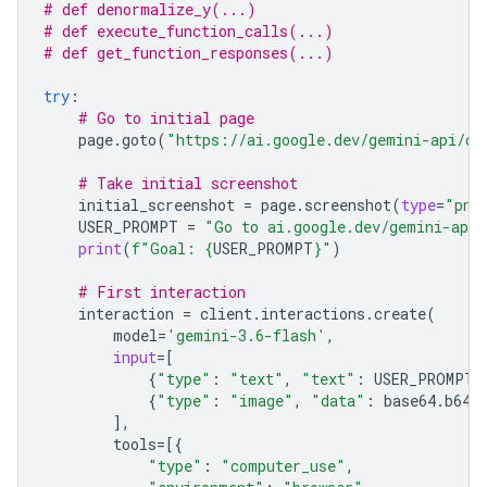
# def denormalize_y(...)
# def execute_function_calls(...)
# def get_function_responses(...)
try
:
# Go to initial page
page
.
goto
(
"https://ai.google.dev/gemini-api/do
# Take initial screenshot
initial_screenshot
=
page
.
screenshot
(
type
=
"png
USER_PROMPT
=
"Go to ai.google.dev/gemini-api/
print
(
f
"Goal: 
{
USER_PROMPT
}
"
)
# First interaction
interaction
=
client
.
interactions
.
create
(
model
=
'gemini-3.6-flash'
,
input
=
[
{
"type"
:
"text"
,
"text"
:
USER_PROMPT
}
{
"type"
:
"image"
,
"data"
:
base64
.
b64e
],
tools
=
[{
"type"
:
"computer_use"
,