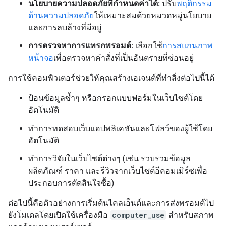
นโยบายความปลอดภัยที่กำหนดค่าได้:
ปรับ
พฤติกรรม
ด้านความปลอดภัย
ให้เหมาะสมด้วยหมวดหมู่นโยบาย
และการลบล้างที่มีอยู่
การตรวจหาการแทรกพรอมต์:
เลือกใช้
การสแกนภาพ
หน้าจอ
เพื่อตรวจหาคำสั่งที่เป็นอันตรายที่ซ่อนอยู่
การใช้คอมพิวเตอร์ช่วยให้คุณสร้างเอเจนต์ที่ทำสิ่งต่อไปนี้ได้
ป้อนข้อมูลซ้ำๆ หรือกรอกแบบฟอร์มในเว็บไซต์โดย
อัตโนมัติ
ทำการทดสอบเว็บแอปพลิเคชันและโฟลว์ของผู้ใช้โดย
อัตโนมัติ
ทําการวิจัยในเว็บไซต์ต่างๆ (เช่น รวบรวมข้อมูล
ผลิตภัณฑ์ ราคา และรีวิวจากเว็บไซต์อีคอมเมิร์ซเพื่อ
ประกอบการตัดสินใจซื้อ)
ต่อไปนี้คือตัวอย่างการเริ่มต้นไคลเอ็นต์และการส่งพรอมต์ไป
ยังโมเดลโดยเปิดใช้เครื่องมือ
computer_use
สำหรับสภาพ