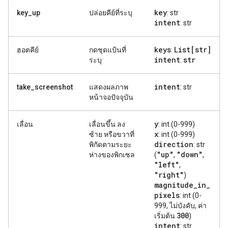
key
key_up
ปล่อยคีย์ที่ระบุ
: str
intent
: str
keys
List[str]
ฮอตคีย์
กดชุดแป้นที่
:
intent
str
ระบุ
:
intent
take_screenshot
แสดงผลภาพ
: str
หน้าจอปัจจุบัน
y
เลื่อน
เลื่อนขึ้น ลง
: int (0-999)
x
ซ้าย หรือขวาที่
: int (0-999)
direction
พิกัดตามระยะ
: str
"up"
"down"
ห่างของพิกเซล
(
,
,
"left"
,
"right"
)
magnitude
_
in
_
pixels
: int (0-
999, ไม่บังคับ, ค่า
300
เริ่มต้น
)
intent
: str