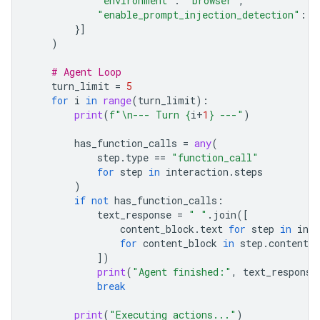
"environment"
:
"browser"
,
"enable_prompt_injection_detection"
:
T
}]
)
# Agent Loop
turn_limit
=
5
for
i
in
range
(
turn_limit
):
print
(
f
"
\n
--- Turn 
{
i
+
1
}
 ---"
)
has_function_calls
=
any
(
step
.
type
==
"function_call"
for
step
in
interaction
.
steps
)
if
not
has_function_calls
:
text_response
=
" "
.
join
([
content_block
.
text
for
step
in
inte
for
content_block
in
step
.
content
i
])
print
(
"Agent finished:"
,
text_response
break
print
(
"Executing actions..."
)