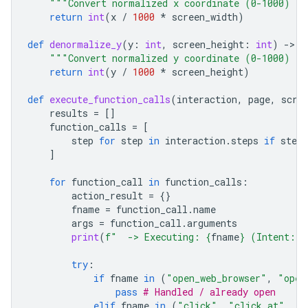
"""Convert normalized x coordinate (0-1000) to
return
int
(
x
/
1000
*
screen_width
)
def
denormalize_y
(
y
:
int
,
screen_height
:
int
)
-
> 
i
"""Convert normalized y coordinate (0-1000) to
return
int
(
y
/
1000
*
screen_height
)
def
execute_function_calls
(
interaction
,
page
,
scre
results
=
[]
function_calls
=
[
step
for
step
in
interaction
.
steps
if
step
.
]
for
function_call
in
function_calls
:
action_result
=
{}
fname
=
function_call
.
name
args
=
function_call
.
arguments
print
(
f
"  -> Executing: 
{
fname
}
 (Intent: 
{
try
:
if
fname
in
(
"open_web_browser"
,
"open
pass
# Handled / already open
elif
fname
in
(
"click"
,
"click_at"
,
"d