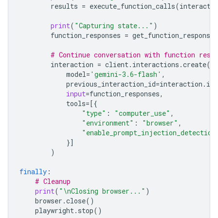
results
=
execute_function_calls
(
interacti
print
(
"Capturing state..."
)
function_responses
=
get_function_responses
# Continue conversation with function resp
interaction
=
client
.
interactions
.
create
(
model
=
'gemini-3.6-flash'
,
previous_interaction_id
=
interaction
.
id
,
input
=
function_responses
,
tools
=
[{
"type"
:
"computer_use"
,
"environment"
:
"browser"
,
"enable_prompt_injection_detection
}]
)
finally
:
# Cleanup
print
(
"
\n
Closing browser..."
)
browser
.
close
()
playwright
.
stop
()