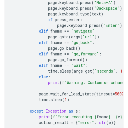
page
.
keyboard
.
press
(
"Meta+A"
)
page
.
keyboard
.
press
(
"Backspace"
)
page
.
keyboard
.
type
(
text
)
if
press_enter
:
page
.
keyboard
.
press
(
"Enter"
)
elif
fname
==
"navigate"
:
page
.
goto
(
args
[
"url"
])
elif
fname
==
"go_back"
:
page
.
go_back
()
elif
fname
==
"go_forward"
:
page
.
go_forward
()
elif
fname
==
"wait"
:
time
.
sleep
(
args
.
get
(
"seconds"
,
1
))
else
:
print
(
f
"Warning: Custom or unhandl
page
.
wait_for_load_state
(
timeout
=
5000
)
time
.
sleep
(
1
)
except
Exception
as
e
:
print
(
f
"Error executing 
{
fname
}
: 
{
e
}
"
)
action_result
=
{
"error"
:
str
(
e
)}