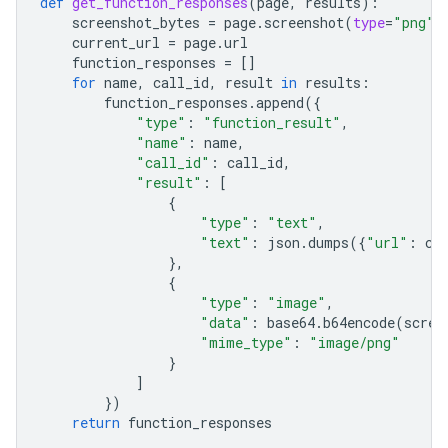
def
get_function_responses
(
page
,
results
):
screenshot_bytes
=
page
.
screenshot
(
type
=
"png"
)
current_url
=
page
.
url
function_responses
=
[]
for
name
,
call_id
,
result
in
results
:
function_responses
.
append
({
"type"
:
"function_result"
,
"name"
:
name
,
"call_id"
:
call_id
,
"result"
:
[
{
"type"
:
"text"
,
"text"
:
json
.
dumps
({
"url"
:
cu
},
{
"type"
:
"image"
,
"data"
:
base64
.
b64encode
(
scree
"mime_type"
:
"image/png"
}
]
})
return
function_responses