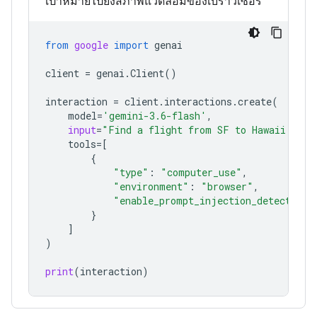
เป้าหมายไปยังสภาพแวดล้อมของเบราว์เซอร์
from
google
import
genai
client
=
genai
.
Client
()
interaction
=
client
.
interactions
.
create
(
model
=
'gemini-3.6-flash'
,
input
=
"Find a flight from SF to Hawaii on J
tools
=
[
{
"type"
:
"computer_use"
,
"environment"
:
"browser"
,
"enable_prompt_injection_detection"
}
]
)
print
(
interaction
)