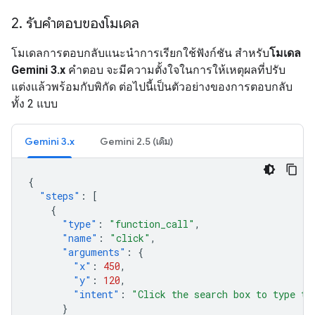
2
.
รับคำตอบของโมเดล
โมเดลการตอบกลับแนะนำการเรียกใช้ฟังก์ชัน สำหรับ
โมเดล
Gemini 3.x
คำตอบ จะมีความตั้งใจในการให้เหตุผลที่ปรับ
แต่งแล้วพร้อมกับพิกัด ต่อไปนี้เป็นตัวอย่างของการตอบกลับ
ทั้ง 2 แบบ
Gemini 3.x
Gemini 2.5 (เดิม)
{
"steps"
:
[
{
"type"
:
"function_call"
,
"name"
:
"click"
,
"arguments"
:
{
"x"
:
450
,
"y"
:
120
,
"intent"
:
"Click the search box to type th
}