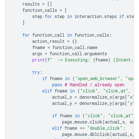
results
=
[]
function_calls
=
[
step
for
step
in
interaction
.
steps
if
step
.
]
for
function_call
in
function_calls
:
action_result
=
{}
fname
=
function_call
.
name
args
=
function_call
.
arguments
print
(
f
"  -> Executing: 
{
fname
}
 (Intent: 
{
try
:
if
fname
in
(
"open_web_browser"
,
"open
pass
# Handled / already open
elif
fname
in
(
"click"
,
"click_at"
,
"d
actual_x
=
denormalize_x
(
args
[
"x"
]
actual_y
=
denormalize_y
(
args
[
"y"
]
if
fname
in
(
"click"
,
"click_at"
):
page
.
mouse
.
click
(
actual_x
,
act
elif
fname
==
"double_click"
:
page
.
mouse
.
dblclick
(
actual_x
,