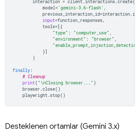
interaction
=
client
.
interactions
.
create
(
model
=
'gemini-3.6-flash'
,
previous_interaction_id
=
interaction
.
id
,
input
=
function_responses
,
tools
=
[{
"type"
:
"computer_use"
,
"environment"
:
"browser"
,
"enable_prompt_injection_detection
}]
)
finally
:
# Cleanup
print
(
"
\n
Closing browser..."
)
browser
.
close
()
playwright
.
stop
()
Desteklenen ortamlar (Gemini 3
.
x)