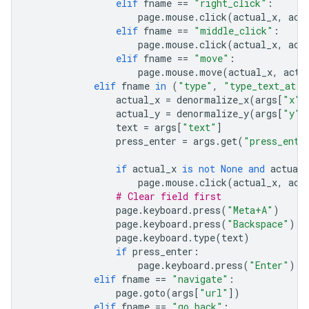
elif
fname
==
"right_click"
:
page
.
mouse
.
click
(
actual_x
,
act
elif
fname
==
"middle_click"
:
page
.
mouse
.
click
(
actual_x
,
act
elif
fname
==
"move"
:
page
.
mouse
.
move
(
actual_x
,
actu
elif
fname
in
(
"type"
,
"type_text_at"
)
actual_x
=
denormalize_x
(
args
[
"x"
]
actual_y
=
denormalize_y
(
args
[
"y"
]
text
=
args
[
"text"
]
press_enter
=
args
.
get
(
"press_ente
if
actual_x
is
not
None
and
actual_
page
.
mouse
.
click
(
actual_x
,
act
# Clear field first
page
.
keyboard
.
press
(
"Meta+A"
)
page
.
keyboard
.
press
(
"Backspace"
)
page
.
keyboard
.
type
(
text
)
if
press_enter
:
page
.
keyboard
.
press
(
"Enter"
)
elif
fname
==
"navigate"
:
page
.
goto
(
args
[
"url"
])
elif
fname
==
"go_back"
: