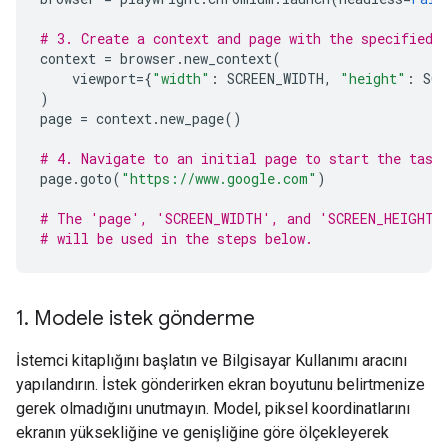
# 3. Create a context and page with the specified 
context
=
browser
.
new_context
(
viewport
=
{
"width"
:
SCREEN_WIDTH
,
"height"
:
SCR
)
page
=
context
.
new_page
()
# 4. Navigate to an initial page to start the task
page
.
goto
(
"https://www.google.com"
)
# The 'page', 'SCREEN_WIDTH', and 'SCREEN_HEIGHT'
# will be used in the steps below.
1
.
Modele istek gönderme
İstemci kitaplığını başlatın ve Bilgisayar Kullanımı aracını
yapılandırın. İstek gönderirken ekran boyutunu belirtmenize
gerek olmadığını unutmayın. Model, piksel koordinatlarını
ekranın yüksekliğine ve genişliğine göre ölçekleyerek