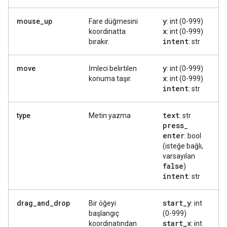
y
mouse_up
Fare düğmesini
: int (0-999)
x
koordinatta
: int (0-999)
intent
bırakır.
: str
y
move
İmleci belirtilen
: int (0-999)
x
konuma taşır.
: int (0-999)
intent
: str
text
type
Metin yazma
: str
press
_
enter
: bool
(isteğe bağlı,
varsayılan
false
)
intent
: str
start
_
y
drag_and_drop
Bir öğeyi
: int
başlangıç
(0-999)
start
_
x
koordinatından
: int