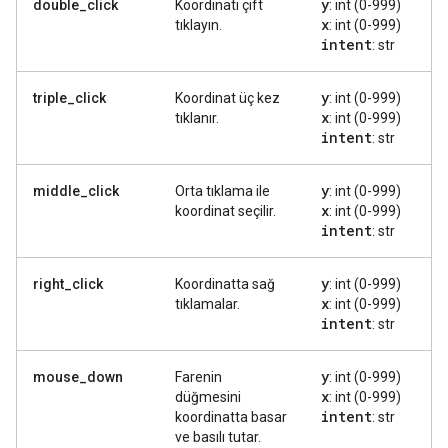
y
double_click
Koordinatı çift
: int (0-999)
x
tıklayın.
: int (0-999)
intent
: str
y
triple_click
Koordinat üç kez
: int (0-999)
x
tıklanır.
: int (0-999)
intent
: str
y
middle_click
Orta tıklama ile
: int (0-999)
x
koordinat seçilir.
: int (0-999)
intent
: str
y
right_click
Koordinatta sağ
: int (0-999)
x
tıklamalar.
: int (0-999)
intent
: str
y
mouse_down
Farenin
: int (0-999)
x
düğmesini
: int (0-999)
intent
koordinatta basar
: str
ve basılı tutar.