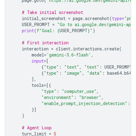
page
.
goto
(
"https://ai.google.dev/gemini-api/do
# Take initial screenshot
initial_screenshot
=
page
.
screenshot
(
type
=
"png
USER_PROMPT
=
"Go to ai.google.dev/gemini-api/
print
(
f
"Goal: 
{
USER_PROMPT
}
"
)
# First interaction
interaction
=
client
.
interactions
.
create
(
model
=
'gemini-3.6-flash'
,
input
=
[
{
"type"
:
"text"
,
"text"
:
USER_PROMPT
}
{
"type"
:
"image"
,
"data"
:
base64
.
b64e
],
tools
=
[{
"type"
:
"computer_use"
,
"environment"
:
"browser"
,
"enable_prompt_injection_detection"
:
T
}]
)
# Agent Loop
turn_limit
=
5