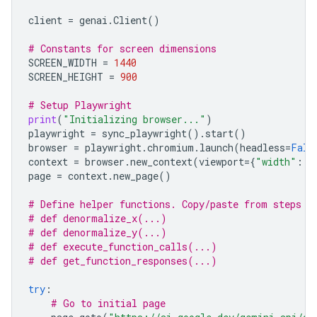
client
=
genai
.
Client
()
# Constants for screen dimensions
SCREEN_WIDTH
=
1440
SCREEN_HEIGHT
=
900
# Setup Playwright
print
(
"Initializing browser..."
)
playwright
=
sync_playwright
()
.
start
()
browser
=
playwright
.
chromium
.
launch
(
headless
=
Fals
context
=
browser
.
new_context
(
viewport
=
{
"width"
:
S
page
=
context
.
new_page
()
# Define helper functions. Copy/paste from steps 3
# def denormalize_x(...)
# def denormalize_y(...)
# def execute_function_calls(...)
# def get_function_responses(...)
try
:
# Go to initial page