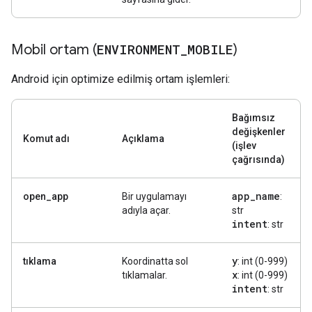
Mobil ortam (
ENVIRONMENT
_
MOBILE
)
Android için optimize edilmiş ortam işlemleri:
Bağımsız
değişkenler
Komut adı
Açıklama
(işlev
çağrısında)
app
_
name
open_app
Bir uygulamayı
:
adıyla açar.
str
intent
: str
y
tıklama
Koordinatta sol
: int (0-999)
x
tıklamalar.
: int (0-999)
intent
: str