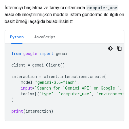
İstemciyi başlatma ve tarayıcı ortamında
computer_use
aracı etkinleştirilmişken modele istem gönderme ile ilgili en
basit örneği aşağıda bulabilirsiniz:
Python
JavaScript
from
google
import
genai
client
=
genai
.
Client
()
interaction
=
client
.
interactions
.
create
(
model
=
"gemini-3.6-flash"
,
input
=
"Search for 'Gemini API' on Google."
,
tools
=
[{
"type"
:
"computer_use"
,
"environment"
)
print
(
interaction
)