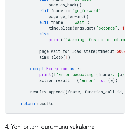
page
.
go_back
()
elif
fname
==
"go_forward"
:
page
.
go_forward
()
elif
fname
==
"wait"
:
time
.
sleep
(
args
.
get
(
"seconds"
,
1
))
else
:
print
(
f
"Warning: Custom or unhandl
page
.
wait_for_load_state
(
timeout
=
5000
)
time
.
sleep
(
1
)
except
Exception
as
e
:
print
(
f
"Error executing 
{
fname
}
: 
{
e
}
"
)
action_result
=
{
"error"
:
str
(
e
)}
results
.
append
((
fname
,
function_call
.
id
,
a
return
results
4
.
Yeni ortam durumunu yakalama