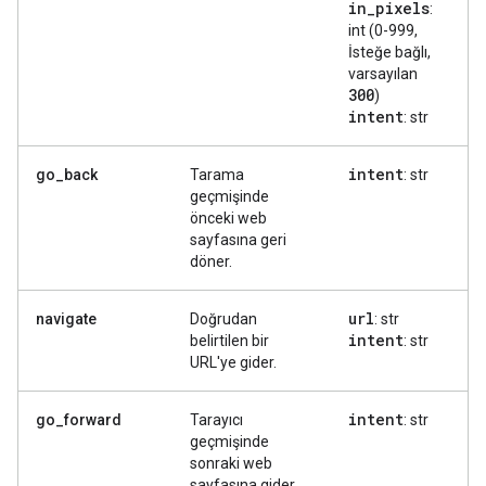
in
_
pixels
:
int (0-999,
İsteğe bağlı,
varsayılan
300
)
intent
: str
intent
go_back
Tarama
: str
geçmişinde
önceki web
sayfasına geri
döner.
url
navigate
Doğrudan
: str
intent
belirtilen bir
: str
URL'ye gider.
intent
go_forward
Tarayıcı
: str
geçmişinde
sonraki web
sayfasına gider.