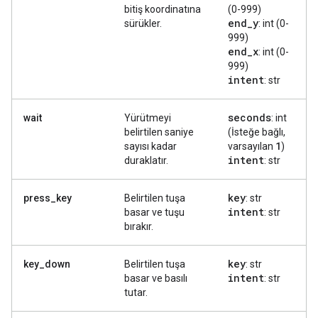
bitiş koordinatına
(0-999)
end
_
y
sürükler.
: int (0-
999)
end
_
x
: int (0-
999)
intent
: str
seconds
wait
Yürütmeyi
: int
belirtilen saniye
(İsteğe bağlı,
1
sayısı kadar
varsayılan
)
intent
duraklatır.
: str
key
press_key
Belirtilen tuşa
: str
intent
basar ve tuşu
: str
bırakır.
key
key_down
Belirtilen tuşa
: str
intent
basar ve basılı
: str
tutar.