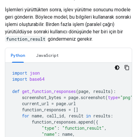
İşlemleri yürüttükten sonra, işlev yürütme sonucunu modele
geri gönderin. Böylece model, bu bilgileri kullanarak sonraki
işlemi oluşturabilir. Birden fazla işlem (paralel çağrı)
yürütüldüyse sonraki kullanıcı dönüşünde her biri için bir
function_result
göndermeniz gerekir.
Python
JavaScript
import
json
import
base64
def
get_function_responses
(
page
,
results
):
screenshot_bytes
=
page
.
screenshot
(
type
=
"png"
)
current_url
=
page
.
url
function_responses
=
[]
for
name
,
call_id
,
result
in
results
:
function_responses
.
append
({
"type"
:
"function_result"
,
"name"
:
name
,