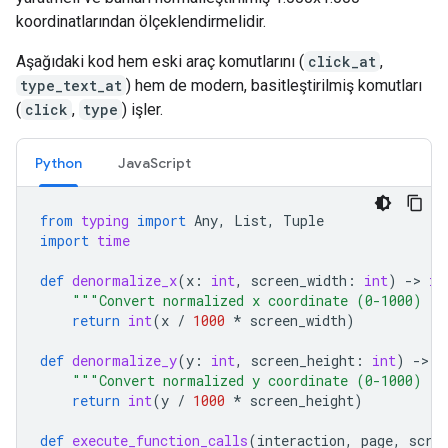
koordinatlarından ölçeklendirmelidir.
Aşağıdaki kod hem eski araç komutlarını (
click_at
,
type_text_at
) hem de modern, basitleştirilmiş komutları
(
click
,
type
) işler.
Python
JavaScript
from
typing
import
Any
,
List
,
Tuple
import
time
def
denormalize_x
(
x
:
int
,
screen_width
:
int
)
-
> 
in
"""Convert normalized x coordinate (0-1000) to
return
int
(
x
/
1000
*
screen_width
)
def
denormalize_y
(
y
:
int
,
screen_height
:
int
)
-
> 
i
"""Convert normalized y coordinate (0-1000) to
return
int
(
y
/
1000
*
screen_height
)
def
execute_function_calls
(
interaction
,
page
,
scre