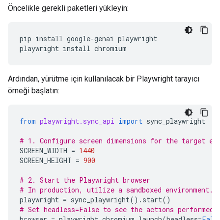
Öncelikle gerekli paketleri yükleyin:
pip
install
google-genai
playwright

playwright
install
Ardından, yürütme için kullanılacak bir Playwright tarayıcı
örneği başlatın:
from
playwright.sync_api
import
sync_playwright
# 1. Configure screen dimensions for the target en
SCREEN_WIDTH
=
1440
SCREEN_HEIGHT
=
900
# 2. Start the Playwright browser
# In production, utilize a sandboxed environment.
playwright
=
sync_playwright
()
.
start
()
# Set headless=False to see the actions performed 
browser
=
playwright
.
chromium
.
launch
(
headless
=
Fals