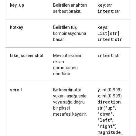
key
key_up
Belirtilen anahtarı
: str
intent
serbest bırakır.
: str
keys
hotkey
Belirtilen tuş
:
List[str]
kombinasyonuna
intent
str
basar.
:
intent
take_screenshot
Mevcut ekranın
: str
ekran
görüntüsünü
döndürür.
y
scroll
Bir koordinatta
: int (0-999)
x
yukarı, aşağı, sola
: int (0-999)
direction
veya sağa doğru
:
"up"
bir piksel
str (
,
"down"
mesafesi kaydırır.
,
"left"
,
"right"
)
magnitude
_