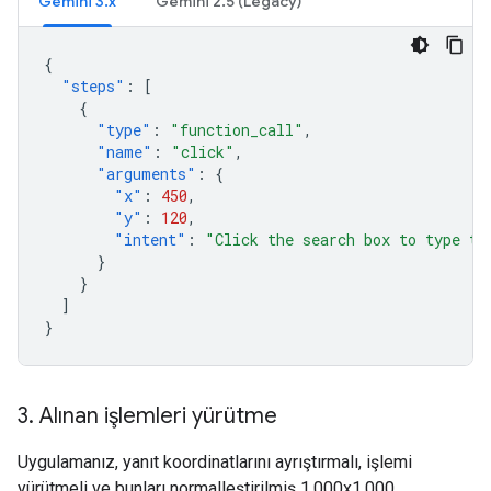
Gemini 3.x
Gemini 2.5 (Legacy)
{
"steps"
:
[
{
"type"
:
"function_call"
,
"name"
:
"click"
,
"arguments"
:
{
"x"
:
450
,
"y"
:
120
,
"intent"
:
"Click the search box to type th
}
}
]
}
3
.
Alınan işlemleri yürütme
Uygulamanız, yanıt koordinatlarını ayrıştırmalı, işlemi
yürütmeli ve bunları normalleştirilmiş 1.000x1.000