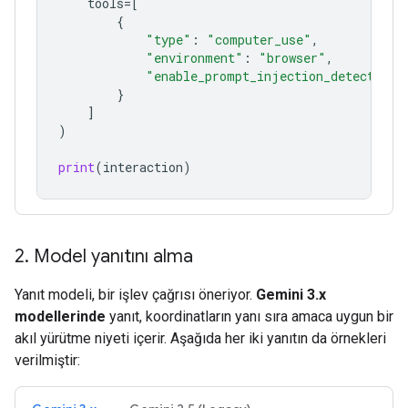
tools
=
[
{
"type"
:
"computer_use"
,
"environment"
:
"browser"
,
"enable_prompt_injection_detection"
}
]
)
print
(
interaction
)
2
.
Model yanıtını alma
Yanıt modeli, bir işlev çağrısı öneriyor.
Gemini 3.x
modellerinde
yanıt, koordinatların yanı sıra amaca uygun bir
akıl yürütme niyeti içerir. Aşağıda her iki yanıtın da örnekleri
verilmiştir: