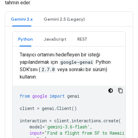
tahmin eder.
Gemini 3.x
Gemini 2.5 (Legacy)
Python
JavaScript
REST
Tarayıcı ortamını hedefleyen bir isteği
yapılandırmak için
google-genai
Python
SDK'sını (
2.7.0
veya sonraki bir sürüm)
kullanın:
from
google
import
genai
client
=
genai
.
Client
()
interaction
=
client
.
interactions
.
create
(
model
=
'gemini-3.6-flash'
,
input
=
"Find a flight from SF to Hawaii on J