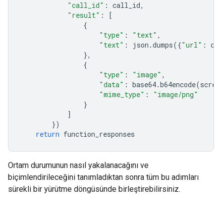
"call_id"
:
call_id
,
"result"
:
[
{
"type"
:
"text"
,
"text"
:
json
.
dumps
({
"url"
:
cu
},
{
"type"
:
"image"
,
"data"
:
base64
.
b64encode
(
scree
"mime_type"
:
"image/png"
}
]
})
return
function_responses
Ortam durumunun nasıl yakalanacağını ve
biçimlendirileceğini tanımladıktan sonra tüm bu adımları
sürekli bir yürütme döngüsünde birleştirebilirsiniz.