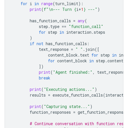
for
i
in
range
(
turn_limit
):
print
(
f
"
\n
--- Turn 
{
i
+
1
}
 ---"
)
has_function_calls
=
any
(
step
.
type
==
"function_call"
for
step
in
interaction
.
steps
)
if
not
has_function_calls
:
text_response
=
" "
.
join
([
content_block
.
text
for
step
in
inte
for
content_block
in
step
.
content
i
])
print
(
"Agent finished:"
,
text_response
break
print
(
"Executing actions..."
)
results
=
execute_function_calls
(
interacti
print
(
"Capturing state..."
)
function_responses
=
get_function_responses
# Continue conversation with function resp