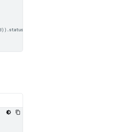
d
))
.
status
!=
"completed"
: