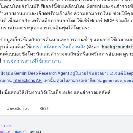
นตอนโดยอัตโนมัติ ฟีเจอร์นี้ขับเคลื่อนโดย Gemini และจะสำรวจข้อ
อสร้างรายงานแบบละเอียดพร้อมอ้างอิง ความสามารถใหม่ ช่วยให้ค
จนต์ เชื่อมต่อกับ เครื่องมือภายนอกโดยใช้เซิร์ฟเวอร์ MCP รวมถึง 
ะกราฟ) และระบุเอกสารเป็นอินพุตได้โดยตรง
ข้อมูลเกี่ยวข้องกับการค้นหาและการอ่านซ้ำๆ และอาจใช้เวลาหล
ูรณ์ คุณต้องใช้
การดำเนินการในเบื้องหลัง
(ตั้งค่า
background=t
เจนต์แบบอะซิงโครนัสและสำรวจผลลัพธ์หรือสตรีมการอัปเดต ดูรา
ี่
การจัดการงานที่ใช้เวลานาน
ปัจจุบัน Gemini Deep Research Agent อยู่ในเวอร์ชันตัวอย่าง เอเจนต์ De
งานผ่าน
Interactions API
เท่านั้น คุณไม่สามารถเข้าถึงผ่าน
generate_con
ไปนี้แสดงวิธีเริ่มงานวิจัยในเบื้องหลัง และสำรวจผลลัพธ์
JavaScript
REST
time
oogle
import
genai