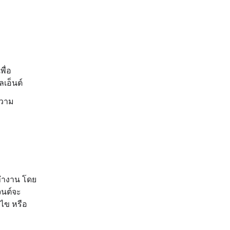
ื่อ
เอ็นต์
ความ
มทำงาน โดย
จนต์จะ
ไข หรือ