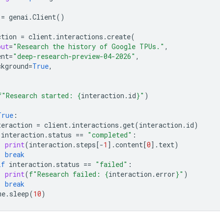
=
genai
.
Client
()
ction
=
client
.
interactions
.
create
(
put
=
"Research the history of Google TPUs."
,
ent
=
"deep-research-preview-04-2026"
,
ckground
=
True
,
f
"Research started: 
{
interaction
.
id
}
"
)
True
:
teraction
=
client
.
interactions
.
get
(
interaction
.
id
)
interaction
.
status
==
"completed"
:
print
(
interaction
.
steps
[
-
1
]
.
content
[
0
]
.
text
)
break
if
interaction
.
status
==
"failed"
:
print
(
f
"Research failed: 
{
interaction
.
error
}
"
)
break
me
.
sleep
(
10
)