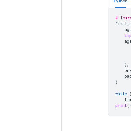
Python
# Thir
final_
ag
in
ag
},
pr
ba
)
while
ti
print
(