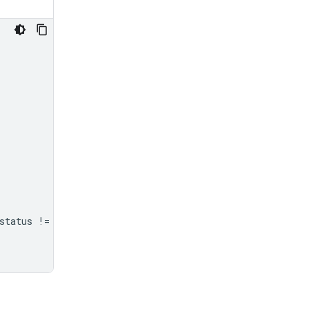
status
!=
"completed"
: