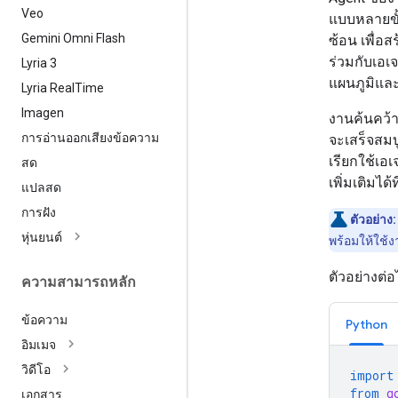
Veo
แบบหลายขั้
Gemini Omni Flash
ซ้อน เพื่
ร่วมกับเอเ
Lyria 3
แผนภูมิแล
Lyria Real
Time
Imagen
งานค้นคว้า
การอ่านออกเสียงข้อความ
จะเสร็จสมบ
เรียกใช้เอ
สด
เพิ่มเติมได้ท
แปลสด
การฝัง
ตัวอย่าง:
หุ่นยนต์
พร้อมให้ใช้
ตัวอย่างต่อ
ความสามารถหลัก
ข้อความ
Python
อิมเมจ
วิดีโอ
import
from
g
เอกสาร