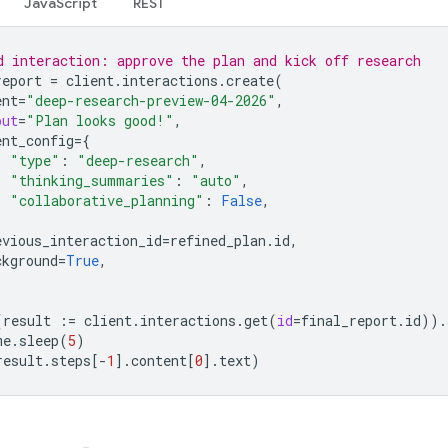
JavaScript
REST
d interaction: approve the plan and kick off research
report
=
client
.
interactions
.
create
(
ent
=
"deep-research-preview-04-2026"
,
put
=
"Plan looks good!"
,
ent_config
=
{
"type"
:
"deep-research"
,
"thinking_summaries"
:
"auto"
,
"collaborative_planning"
:
False
,
evious_interaction_id
=
refined_plan
.
id
,
ckground
=
True
,
(
result
:=
client
.
interactions
.
get
(
id
=
final_report
.
id
))
.
me
.
sleep
(
5
)
result
.
steps
[
-
1
]
.
content
[
0
]
.
text
)