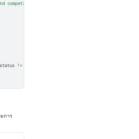
nd competitor hardware, and less on the history."
,
status
!=
"completed"
:
ิ่มการ