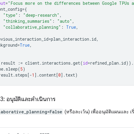
put
=
"Focus more on the differences between Google TPUs a
ent_config
=
{
"type"
:
"deep-research"
,
"thinking_summaries"
:
"auto"
,
"collaborative_planning"
:
True
,
evious_interaction_id
=
plan_interaction
.
id
,
ckground
=
True
,
(
result
:=
client
.
interactions
.
get
(
id
=
refined_plan
.
id
))
.
me
.
sleep
(
5
)
result
.
steps
[
-
1
]
.
content
[
0
]
.
text
)
่ 3: อนุมัติและดำเนินการ
laborative_planning=False
(หรือละเว้น) เพื่ออนุมัติแผนและ เร