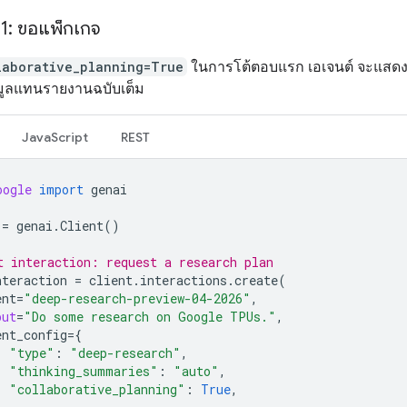
่ 1: ขอแพ็กเกจ
laborative_planning=True
ในการโต้ตอบแรก เอเจนต์ จะแสด
อมูลแทนรายงานฉบับเต็ม
JavaScript
REST
oogle
import
genai
=
genai
.
Client
()
t interaction: request a research plan
nteraction
=
client
.
interactions
.
create
(
ent
=
"deep-research-preview-04-2026"
,
put
=
"Do some research on Google TPUs."
,
ent_config
=
{
"type"
:
"deep-research"
,
"thinking_summaries"
:
"auto"
,
"collaborative_planning"
:
True
,