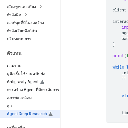
เสียงพูดและเสียง
client
กำลังคิด
intera
เอาต์พุตที่มีโครงสร้าง
in
กำลังเรียกฟังก์ชัน
ag
ba
บริบทแบบยาว
)
ตัวแทน
print
(
ภาพรวม
while
in
คู่มือเริ่มใช้งานฉบับย่อ
if
Antigravity Agent
การสร้าง Agent ที่มีการจัดการ
el
สภาพแวดล้อม
ฮุก
ti
Agent Deep Research