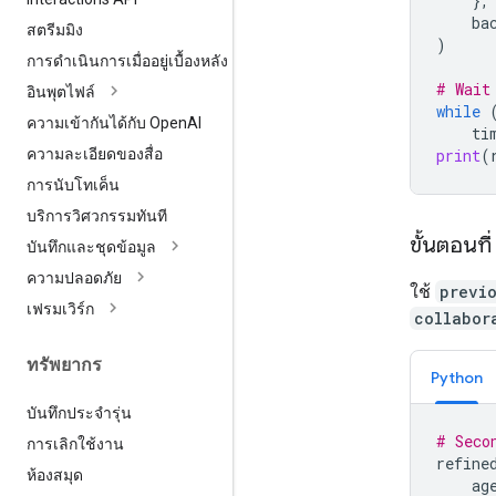
},
ba
สตรีมมิง
)
การดำเนินการเมื่ออยู่เบื้องหลัง
# Wait
อินพุตไฟล์
while
ความเข้ากันได้กับ Open
AI
ti
print
(
ความละเอียดของสื่อ
การนับโทเค็น
บริการวิศวกรรมทันที
ขั้นตอนที
บันทึกและชุดข้อมูล
ความปลอดภัย
ใช้
previ
เฟรมเวิร์ก
collabor
ทรัพยากร
Python
บันทึกประจำรุ่น
# Seco
การเลิกใช้งาน
refine
ห้องสมุด
ag