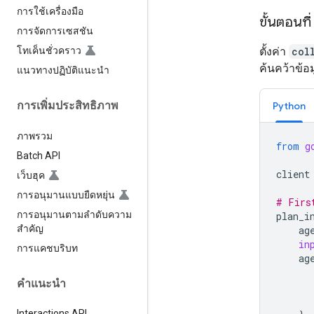
การใช้เครื่องมือ
ขั้นตอนที
การจัดการเซสชัน
ตั้งค่า
col
โทเค็นชั่วคราว
ค้นคว้าข้
แนวทางปฏิบัติแนะนำ
การเพิ่มประสิทธิภาพ
Python
ภาพรวม
from
g
Batch API
client
เว็บฮุค
การอนุมานแบบยืดหยุ่น
# Firs
การอนุมานตามลำดับความ
plan_i
สำคัญ
ag
in
การแคชบริบท
ag
คำแนะนำ
Interactions API