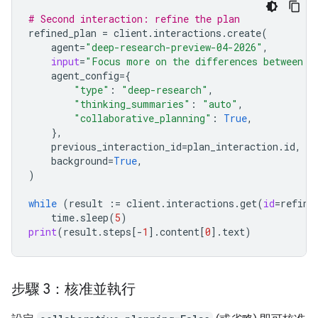
# Second interaction: refine the plan
refined_plan
=
client
.
interactions
.
create
(
agent
=
"deep-research-preview-04-2026"
,
input
=
"Focus more on the differences between G
agent_config
=
{
"type"
:
"deep-research"
,
"thinking_summaries"
:
"auto"
,
"collaborative_planning"
:
True
,
},
previous_interaction_id
=
plan_interaction
.
id
,
background
=
True
,
)
while
(
result
:=
client
.
interactions
.
get
(
id
=
refine
time
.
sleep
(
5
)
print
(
result
.
steps
[
-
1
]
.
content
[
0
]
.
text
)
步驟 3：核准並執行