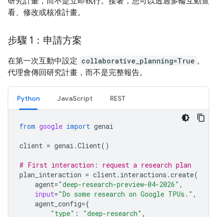
研究計畫，而不是立即執行。接著，您可以透過多輪互動查
看、修改或核准計畫。
步驟 1：申請方案
在第一次互動中設定
collaborative_planning=True
。
代理會傳回研究計畫，而不是完整報告。
Python
JavaScript
REST
from
google
import
genai
client
=
genai
.
Client
()
# First interaction: request a research plan
plan_interaction
=
client
.
interactions
.
create
(
agent
=
"deep-research-preview-04-2026"
,
input
=
"Do some research on Google TPUs."
,
agent_config
=
{
"type"
:
"deep-research"
,