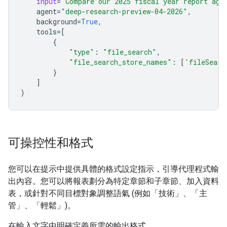
input
=
"Compare our 2025 fiscal year report aga
agent
=
"deep-research-preview-04-2026"
,
background
=
True
,
tools
=
[
{
"type"
:
"file_search"
,
"file_search_store_names"
:
[
'fileSearc
}
]
)
可操控性和格式
您可以在提示中提供具體的格式設定指示，引導代理程式輸
出內容。您可以將報表劃分為特定章節和子章節、加入資料
表，或針對不同目標對象調整語氣 (例如「技術」、「主
管」、「輕鬆」)。
在輸入文字中明確定義所需的輸出格式。