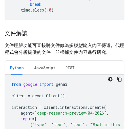
break
time
.
sleep
(
10
)
文件解讀
文件理解功能可直接將文件做為多模態輸入內容傳遞。代理
程式會分析提供的文件，並根據文件內容進行研究。
Python
JavaScript
REST
from
google
import
genai
client
=
genai
.
Client
()
interaction
=
client
.
interactions
.
create
(
agent
=
"deep-research-preview-04-2026"
,
input
=
[
{
"type"
:
"text"
,
"text"
:
"What is this do