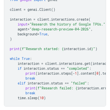
client
=
genai
.
Client
()
interaction
=
client
.
interactions
.
create
(
input
=
"Research the history of Google TPUs."
,
agent
=
"deep-research-preview-04-2026"
,
background
=
True
,
)
print
(
f
"Research started: 
{
interaction
.
id
}
"
)
while
True
:
interaction
=
client
.
interactions
.
get
(
interact
if
interaction
.
status
==
"completed"
:
print
(
interaction
.
steps
[
-
1
]
.
content
[
0
]
.
tex
break
elif
interaction
.
status
==
"failed"
:
print
(
f
"Research failed: 
{
interaction
.
erro
break
time
.
sleep
(
10
)