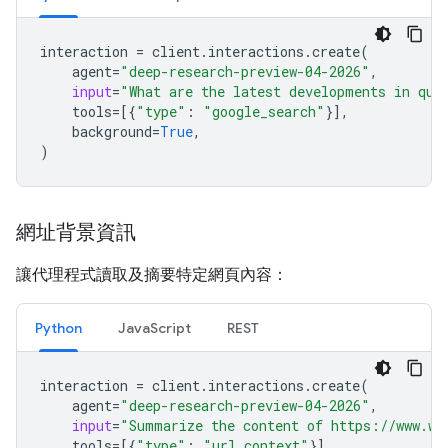
interaction
=
client
.
interactions
.
create
(
agent
=
"deep-research-preview-04-2026"
,
input
=
"What are the latest developments in qua
tools
=
[{
"type"
:
"google_search"
}],
background
=
True
,
)
網址背景資訊
讓代理程式讀取及摘要特定網頁內容：
Python
JavaScript
REST
interaction
=
client
.
interactions
.
create
(
agent
=
"deep-research-preview-04-2026"
,
input
=
"Summarize the content of https://www.wi
tools
=
[{
"type"
:
"url_context"
}],