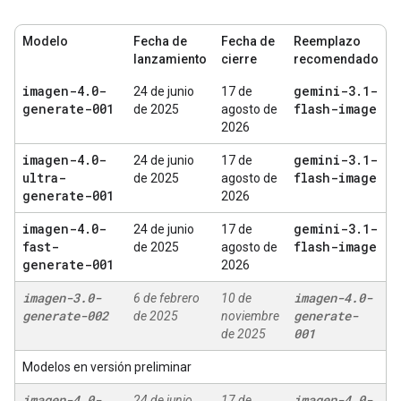
Modelo
Fecha de
Fecha de
Reemplazo
lanzamiento
cierre
recomendado
imagen-4
.
0-
gemini-3
.
1-
24 de junio
17 de
generate-001
flash-image
de 2025
agosto de
2026
imagen-4
.
0-
gemini-3
.
1-
24 de junio
17 de
ultra-
flash-image
de 2025
agosto de
generate-001
2026
imagen-4
.
0-
gemini-3
.
1-
24 de junio
17 de
fast-
flash-image
de 2025
agosto de
generate-001
2026
imagen-3
.
0-
imagen-4
.
0-
6 de febrero
10 de
generate-002
generate-
de 2025
noviembre
001
de 2025
Modelos en versión preliminar
imagen-4
.
0-
imagen-4
.
0-
24 de junio
17 de