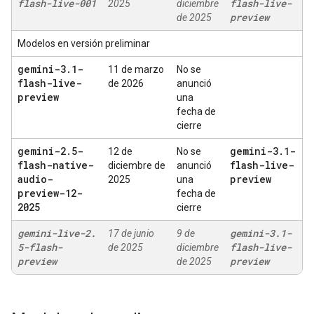
flash-live-001
flash-live-
2025
diciembre
preview
de 2025
Modelos en versión preliminar
gemini-3
.
1-
11 de marzo
No se
flash-live-
de 2026
anunció
preview
una
fecha de
cierre
gemini-2
.
5-
gemini-3
.
1-
12 de
No se
flash-native-
flash-live-
diciembre de
anunció
audio-
preview
2025
una
preview-12-
fecha de
2025
cierre
gemini-live-2
.
gemini-3
.
1-
17 de junio
9 de
5-flash-
flash-live-
de 2025
diciembre
preview
preview
de 2025