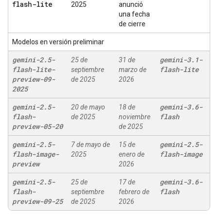
flash-lite
2025
anunció
una fecha
de cierre
Modelos en versión preliminar
gemini-2
.
5-
gemini-3
.
1-
25 de
31 de
flash-lite-
flash-lite
septiembre
marzo de
preview-09-
de 2025
2026
2025
gemini-2
.
5-
gemini-3
.
6-
20 de mayo
18 de
flash-
flash
de 2025
noviembre
preview-05-20
de 2025
gemini-2
.
5-
gemini-2
.
5-
7 de mayo de
15 de
flash-image-
flash-image
2025
enero de
preview
2026
gemini-2
.
5-
gemini-3
.
6-
25 de
17 de
flash-
flash
septiembre
febrero de
preview-09-25
de 2025
2026