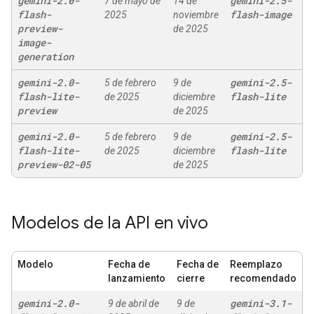
gemini-2
.
0-
gemini-2
.
5-
7 de mayo de
14 de
flash-
flash-image
2025
noviembre
preview-
de 2025
image-
generation
gemini-2
.
0-
gemini-2
.
5-
5 de febrero
9 de
flash-lite-
flash-lite
de 2025
diciembre
preview
de 2025
gemini-2
.
0-
gemini-2
.
5-
5 de febrero
9 de
flash-lite-
flash-lite
de 2025
diciembre
preview-02-05
de 2025
Modelos de la API en vivo
Modelo
Fecha de
Fecha de
Reemplazo
lanzamiento
cierre
recomendado
gemini-2
.
0-
gemini-3
.
1-
9 de abril de
9 de