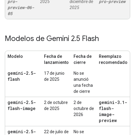
pro-
pro-preview
2025
diciembre de
preview-06-
2025
05
Modelos de Gemini 2
.
5 Flash
Modelo
Fecha de
Fecha de
Reemplazo
lanzamiento
cierre
recomendado
gemini-2
.
5-
17 de junio
No se
flash
de 2025
anunció
una fecha
de cierre
gemini-2
.
5-
gemini-3
.
1-
2 de octubre
2 de
flash-image
flash-
de 2025
octubre de
image-
2026
preview
gemini-2
.
5-
22 de julio de
No se