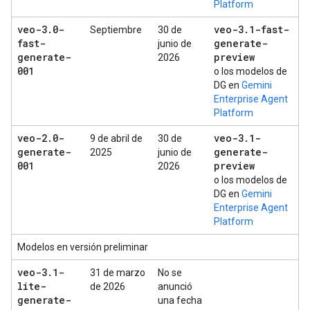
Platform
veo-3
.
0-
veo-3
.
1-fast-
Septiembre
30 de
fast-
generate-
junio de
generate-
preview
2026
001
o los modelos de
DG en
Gemini
Enterprise Agent
Platform
veo-2
.
0-
veo-3
.
1-
9 de abril de
30 de
generate-
generate-
2025
junio de
001
preview
2026
o los modelos de
DG en
Gemini
Enterprise Agent
Platform
Modelos en versión preliminar
veo-3
.
1-
31 de marzo
No se
lite-
de 2026
anunció
generate-
una fecha