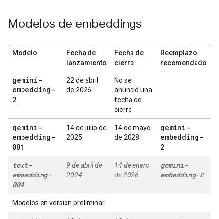
Modelos de embeddings
Modelo
Fecha de
Fecha de
Reemplazo
lanzamiento
cierre
recomendado
gemini-
22 de abril
No se
embedding-
de 2026
anunció una
2
fecha de
cierre
gemini-
gemini-
14 de julio de
14 de mayo
embedding-
embedding-
2025
de 2028
001
2
text-
gemini-
9 de abril de
14 de enero
embedding-
embedding-2
2024
de 2026
004
Modelos en versión preliminar