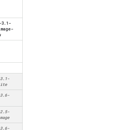
-3
.
1-
image-
w
3
.
1-
ite
3
.
6-
2
.
5-
mage
3
.
6-