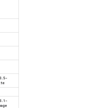
3
.
5-
ite
3
.
1-
mage