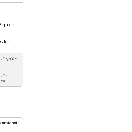
3-pro-
3
.
6-
.
1-pro-
.
1-
te
 zamiennik