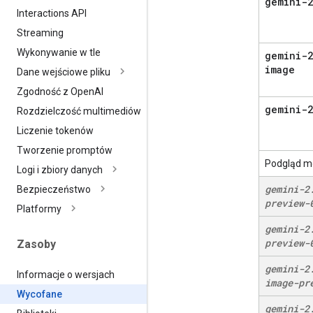
gemini-2
Interactions API
Streaming
Wykonywanie w tle
gemini-2
image
Dane wejściowe pliku
Zgodność z Open
AI
gemini-2
Rozdzielczość multimediów
Liczenie tokenów
Tworzenie promptów
Podgląd m
Logi i zbiory danych
gemini-2
Bezpieczeństwo
preview-
Platformy
gemini-2
preview-
Zasoby
gemini-2
Informacje o wersjach
image-pr
Wycofane
gemini-2