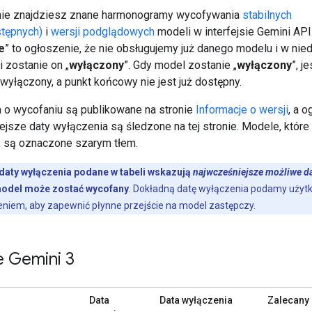
onie znajdziesz znane harmonogramy wycofywania
stabilnych
tępnych)
i
wersji podglądowych
modeli w interfejsie Gemini API
e
” to ogłoszenie, że nie obsługujemy już danego modelu i w nied
 zostanie on „
wyłączony
”. Gdy model zostanie „
wyłączony
”, je
wyłączony, a punkt końcowy nie jest już dostępny.
 o wycofaniu są publikowane na stronie
Informacje o wersji
, a 
jsze daty wyłączenia są śledzone na tej stronie. Modele, które 
 są oznaczone szarym tłem.
daty wyłączenia podane w tabeli wskazują
najwcześniejsze możliwe d
model może zostać wycofany
. Dokładną datę wyłączenia podamy uży
niem, aby zapewnić płynne przejście na model zastępczy.
 Gemini 3
Data
Data wyłączenia
Zalecany