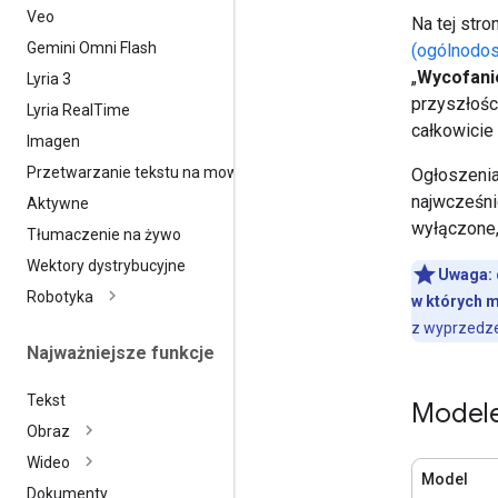
Veo
Na tej str
Gemini Omni Flash
(ogólnodos
„
Wycofani
Lyria 3
przyszłości
Lyria Real
Time
całkowicie 
Imagen
Przetwarzanie tekstu na mowę
Ogłoszenia
najwcześnie
Aktywne
wyłączone,
Tłumaczenie na żywo
Wektory dystrybucyjne
Uwaga:
Robotyka
w których 
z wyprzedze
Najważniejsze funkcje
Tekst
Modele
Obraz
Wideo
Model
Dokumenty