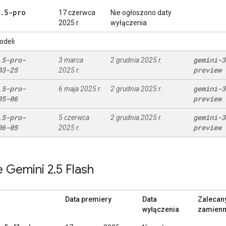
.
5-pro
17 czerwca
Nie ogłoszono daty
2025 r.
wyłączenia
odeli
.
5-pro-
gemini-3
3 marca
2 grudnia 2025 r.
03-25
preview
2025 r.
.
5-pro-
gemini-3
6 maja 2025 r.
2 grudnia 2025 r.
05-06
preview
.
5-pro-
gemini-3
5 czerwca
2 grudnia 2025 r.
06-05
preview
2025 r.
 Gemini 2
.
5 Flash
Data premiery
Data
Zalecan
wyłączenia
zamienn