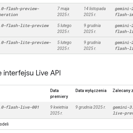
.
0-flash-preview-
gemini-
7 maja
14 listopada
neration
flash-i
2025 r.
2025 r.
.
0-flash-lite-preview
gemini-
5 lutego
9 grudnia
flash-l
2025 r.
2025 r.
.
0-flash-lite-preview-
gemini-
5 lutego
9 grudnia
flash-l
2025 r.
2025 r.
interfejsu Live API
Data
Data wyłączenia
Zalecany 
premiery
.
0-flash-live-001
gemini-3
9 kwietnia
9 grudnia 2025 r.
live-pre
2025 r.
odeli