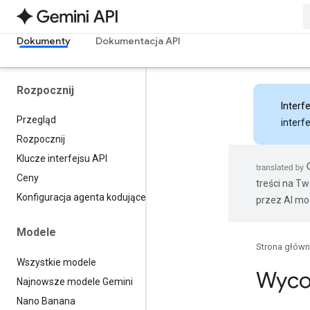
Dokumenty
Dokumentacja API
Rozpocznij
Interfe
Przegląd
interf
Rozpocznij
Klucze interfejsu API
Ceny
treści na T
Konfiguracja agenta kodującego
przez AI mo
Modele
Strona głów
Wszystkie modele
Wyco
Najnowsze modele Gemini
Nano Banana