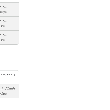
2
.
5-
mage
2
.
5-
ite
2
.
5-
ite
zamiennik
.
1-flash-
view