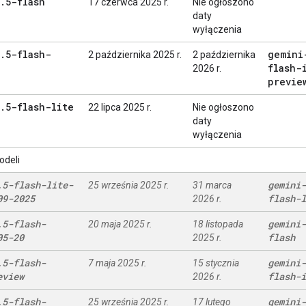
.
5-flash
17 czerwca 2025 r.
Nie ogłoszono
daty
wyłączenia
.
5-flash-
gemini
2 października 2025 r.
2 października
flash-
2026 r.
previe
.
5-flash-lite
22 lipca 2025 r.
Nie ogłoszono
daty
wyłączenia
odeli
.
5-flash-lite-
gemini-
25 września 2025 r.
31 marca
09-2025
flash-l
2026 r.
.
5-flash-
gemini-
20 maja 2025 r.
18 listopada
05-20
flash
2025 r.
.
5-flash-
gemini-
7 maja 2025 r.
15 stycznia
eview
flash-i
2026 r.
.
5-flash-
gemini-
25 września 2025 r.
17 lutego