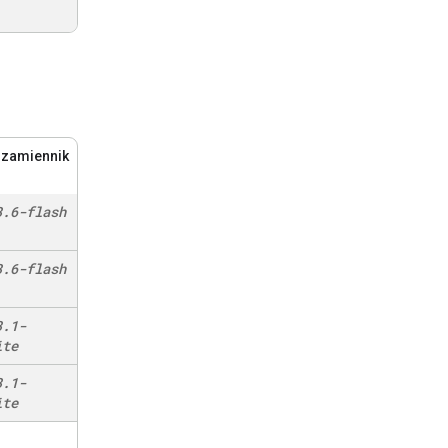
 zamiennik
3
.
6-flash
3
.
6-flash
3
.
1-
ite
3
.
1-
ite