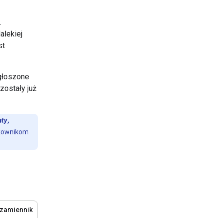
.
alekiej
st
ogłoszone
zostały już
aty
,
tkownikom
 zamiennik