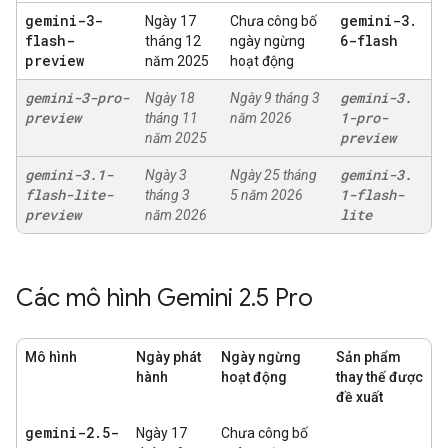
gemini-3-
gemini-3
.
Ngày 17
Chưa công bố
flash-
6-flash
tháng 12
ngày ngừng
preview
năm 2025
hoạt động
gemini-3-pro-
gemini-3
.
Ngày 18
Ngày 9 tháng 3
preview
1-pro-
tháng 11
năm 2026
preview
năm 2025
gemini-3
.
1-
gemini-3
.
Ngày 3
Ngày 25 tháng
flash-lite-
1-flash-
tháng 3
5 năm 2026
preview
lite
năm 2026
Các mô hình Gemini 2
.
5 Pro
Mô hình
Ngày phát
Ngày ngừng
Sản phẩm
hành
hoạt động
thay thế được
đề xuất
gemini-2
.
5-
Ngày 17
Chưa công bố