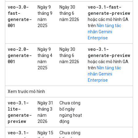
veo-3
.
0-
veo-3
.
1-fast-
Ngày 9
Ngày 30
fast-
generate-preview
tháng 9
tháng 6
generate-
năm
năm 2026
hoặc các mô hình GA
001
2025
trên
Nền tảng tác
nhân Gemini
Enterprise
veo-2
.
0-
veo-3
.
1-
Ngày 9
Ngày 30
generate-
generate-preview
tháng 4
tháng 6
001
năm
năm 2026
hoặc các mô hình GA
2025
trên
Nền tảng tác
nhân Gemini
Enterprise
Xem trước mô hình
veo-3
.
1-
Ngày 31
Chưa công
lite-
tháng 3
bố ngày
generate-
năm
ngừng hoạt
preview
2026
động
veo-3
.
1-
Ngày 15
Chưa công