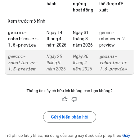
hành
ngừng
thế được đề
hoạt động
xuất
Xem trước mô hình
gemini-
Ngày 14
Ngày 31
gemini-
robotics-er-
tháng 4
tháng 8
robotics-er-2-
1
.
6-preview
năm 2026
năm 2026
preview
gemini-
gemini-
Ngày 25
Ngày 30
robotics-er-
robotics-er-
tháng 9
tháng 4
1
.
5-preview
1
.
6-preview
năm 2025
năm 2026
Thông tin này có hữu ích không cho bạn không?
Gửi ý kiến phản hồi
Trừ phi có lưu ý khác, nội dung của trang này được cấp phép theo
Giấy