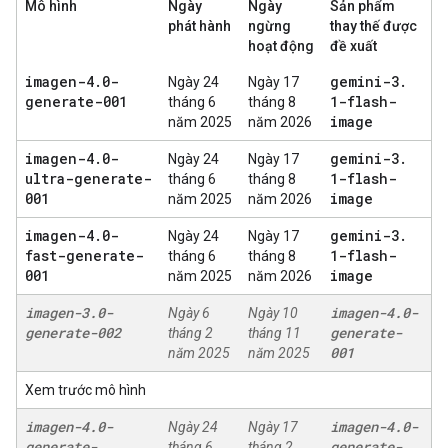
Mô hình
Ngày
Ngày
Sản phẩm
phát hành
ngừng
thay thế được
hoạt động
đề xuất
imagen-4
.
0-
gemini-3
.
Ngày 24
Ngày 17
generate-001
1-flash-
tháng 6
tháng 8
image
năm 2025
năm 2026
imagen-4
.
0-
gemini-3
.
Ngày 24
Ngày 17
ultra-generate-
1-flash-
tháng 6
tháng 8
001
image
năm 2025
năm 2026
imagen-4
.
0-
gemini-3
.
Ngày 24
Ngày 17
fast-generate-
1-flash-
tháng 6
tháng 8
001
image
năm 2025
năm 2026
imagen-3
.
0-
imagen-4
.
0-
Ngày 6
Ngày 10
generate-002
generate-
tháng 2
tháng 11
001
năm 2025
năm 2025
Xem trước mô hình
imagen-4
.
0-
imagen-4
.
0-
Ngày 24
Ngày 17
generate-
generate-
tháng 6
tháng 2