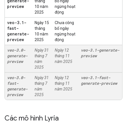
generate-
tháng
bố ngày
preview
10 năm
ngừng hoạt
2025
động
veo-3
.
1-
Ngày 15
Chưa công
fast-
tháng
bố ngày
generate-
10 năm
ngừng hoạt
preview
2025
động
veo-3
.
0-
veo-3
.
1-generate-
Ngày 31
Ngày 12
generate-
preview
tháng 7
tháng 11
preview
năm
năm 2025
2025
veo-3
.
0-
veo-3
.
1-fast-
Ngày 31
Ngày 12
fast-
generate-preview
tháng 7
tháng 11
generate-
năm
năm 2025
preview
2025
Các mô hình Lyria