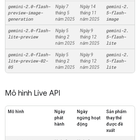
gemini-2
.
0-flash-
gemini-2
.
Ngày 7
Ngày 14
preview-image-
5-flash-
tháng 5
tháng 11
generation
image
năm 2025
năm 2025
gemini-2
.
0-flash-
gemini-2
.
Ngày 5
Ngày 9
lite-preview
5-flash-
tháng 2
tháng 12
lite
năm 2025
năm 2025
gemini-2
.
0-flash-
gemini-2
.
Ngày 5
Ngày 9
lite-preview-02-
5-flash-
tháng 2
tháng 12
05
lite
năm 2025
năm 2025
Mô hình Live API
Mô hình
Ngày
Ngày
Sản phẩm
phát
ngừng hoạt
thay thế
hành
động
được đề
xuất