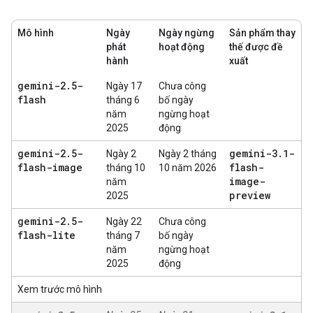
Mô hình
Ngày
Ngày ngừng
Sản phẩm thay
phát
hoạt động
thế được đề
hành
xuất
gemini-2
.
5-
Ngày 17
Chưa công
flash
tháng 6
bố ngày
năm
ngừng hoạt
2025
động
gemini-2
.
5-
gemini-3
.
1-
Ngày 2
Ngày 2 tháng
flash-image
flash-
tháng 10
10 năm 2026
image-
năm
preview
2025
gemini-2
.
5-
Ngày 22
Chưa công
flash-lite
tháng 7
bố ngày
năm
ngừng hoạt
2025
động
Xem trước mô hình