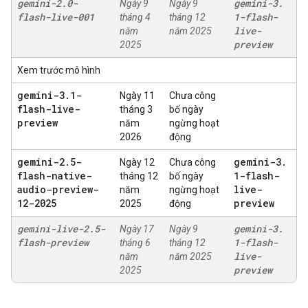
gemini-2
.
0-
gemini-3
.
Ngày 9
Ngày 9
flash-live-001
1-flash-
tháng 4
tháng 12
live-
năm
năm 2025
preview
2025
Xem trước mô hình
gemini-3
.
1-
Ngày 11
Chưa công
flash-live-
tháng 3
bố ngày
preview
năm
ngừng hoạt
2026
động
gemini-2
.
5-
gemini-3
.
Ngày 12
Chưa công
flash-native-
1-flash-
tháng 12
bố ngày
audio-preview-
live-
năm
ngừng hoạt
12-2025
preview
2025
động
gemini-live-2
.
5-
gemini-3
.
Ngày 17
Ngày 9
flash-preview
1-flash-
tháng 6
tháng 12
live-
năm
năm 2025
preview
2025