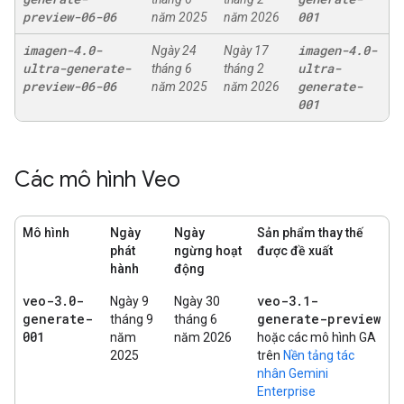
preview-06-06
001
năm 2025
năm 2026
imagen-4
.
0-
imagen-4
.
0-
Ngày 24
Ngày 17
ultra-generate-
ultra-
tháng 6
tháng 2
preview-06-06
generate-
năm 2025
năm 2026
001
Các mô hình Veo
Mô hình
Ngày
Ngày
Sản phẩm thay thế
phát
ngừng hoạt
được đề xuất
hành
động
veo-3
.
0-
veo-3
.
1-
Ngày 9
Ngày 30
generate-
generate-preview
tháng 9
tháng 6
001
năm
năm 2026
hoặc các mô hình GA
2025
trên
Nền tảng tác
nhân Gemini
Enterprise