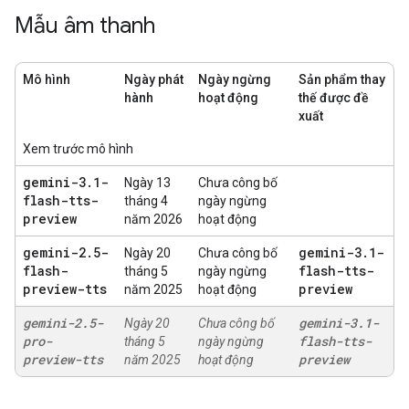
Mẫu âm thanh
Mô hình
Ngày phát
Ngày ngừng
Sản phẩm thay
hành
hoạt động
thế được đề
xuất
Xem trước mô hình
gemini-3
.
1-
Ngày 13
Chưa công bố
flash-tts-
tháng 4
ngày ngừng
preview
năm 2026
hoạt động
gemini-2
.
5-
gemini-3
.
1-
Ngày 20
Chưa công bố
flash-
flash-tts-
tháng 5
ngày ngừng
preview-tts
preview
năm 2025
hoạt động
gemini-2
.
5-
gemini-3
.
1-
Ngày 20
Chưa công bố
pro-
flash-tts-
tháng 5
ngày ngừng
preview-tts
preview
năm 2025
hoạt động