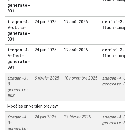
generate-
001
imagen-4
.
gemini-3
.
1-
24 juin 2025
17 août 2026
0-ultra-
flash-image
generate-
001
imagen-4
.
gemini-3
.
1-
24 juin 2025
17 août 2026
0-fast-
flash-image
generate-
001
imagen-3
.
imagen-4
.
0-
6 février 2025
10 novembre 2025
0-
generate-001
generate-
002
Modèles en version preview
imagen-4
.
imagen-4
.
0-
24 juin 2025
17 février 2026
0-
generate-001
generate-