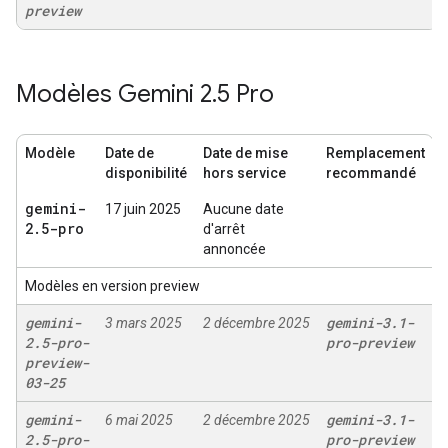
preview
Modèles Gemini 2
.
5 Pro
Modèle
Date de
Date de mise
Remplacement
disponibilité
hors service
recommandé
gemini-
17 juin 2025
Aucune date
2
.
5-pro
d'arrêt
annoncée
Modèles en version preview
gemini-
gemini-3
.
1-
3 mars 2025
2 décembre 2025
2
.
5-pro-
pro-preview
preview-
03-25
gemini-
gemini-3
.
1-
6 mai 2025
2 décembre 2025
2
.
5-pro-
pro-preview