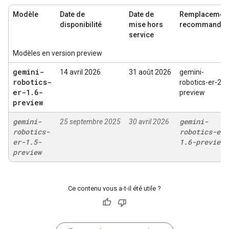
Modèle
Date de
Date de
Remplacemen
disponibilité
mise hors
recommandé
service
Modèles en version preview
gemini-
14 avril 2026
31 août 2026
gemini-
robotics-
robotics-er-2-
er-1
.
6-
preview
preview
gemini-
gemini-
25 septembre 2025
30 avril 2026
robotics-
robotics-er-
er-1
.
5-
1
.
6-preview
preview
Ce contenu vous a-t-il été utile ?