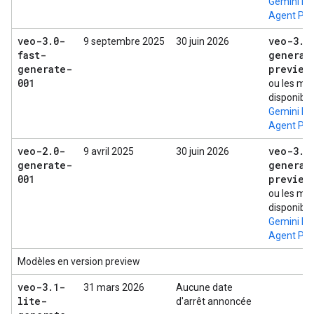
Gemini En
Agent Pla
veo-3
.
0-
veo-3
.
1
9 septembre 2025
30 juin 2026
fast-
generat
generate-
preview
001
ou les mo
disponibl
Gemini En
Agent Pla
veo-2
.
0-
veo-3
.
1
9 avril 2025
30 juin 2026
generate-
generat
001
preview
ou les mo
disponibl
Gemini En
Agent Pla
Modèles en version preview
veo-3
.
1-
31 mars 2026
Aucune date
lite-
d'arrêt annoncée