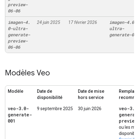
preview-
06-06
imagen-4
.
imagen-4
.
0-
24 juin 2025
17 février 2026
0-ultra-
ultra-
generate-
generate-001
preview-
06-06
Modèles Veo
Modèle
Date de
Date de mise
Remplac
disponibilité
hors service
recomma
veo-3
.
0-
veo-3
.
1
9 septembre 2025
30 juin 2026
generate-
generat
001
preview
ou les mo
disponibl