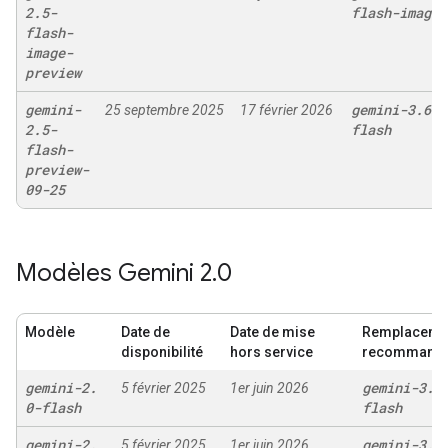
2
.
5-
flash-image
flash-
image-
preview
gemini-
gemini-3
.
6-
25 septembre 2025
17 février 2026
2
.
5-
flash
flash-
preview-
09-25
Modèles Gemini 2
.
0
Modèle
Date de
Date de mise
Remplaceme
disponibilité
hors service
recommand
gemini-2
.
gemini-3
.
6
5 février 2025
1er juin 2026
0-flash
flash
gemini-2
.
gemini-3
.
6
5 février 2025
1er juin 2026