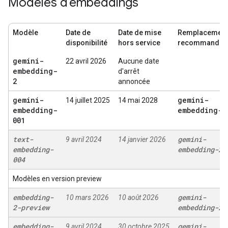
Modèles d'embeddings
Modèle
Date de
Date de mise
Remplacement
disponibilité
hors service
recommandé
gemini-
22 avril 2026
Aucune date
embedding-
d'arrêt
2
annoncée
gemini-
gemini-
14 juillet 2025
14 mai 2028
embedding-
embedding-2
001
text-
gemini-
9 avril 2024
14 janvier 2026
embedding-
embedding-2
004
Modèles en version preview
embedding-
gemini-
10 mars 2026
10 août 2026
2-preview
embedding-2
embedding-
gemini-
9 avril 2024
30 octobre 2025