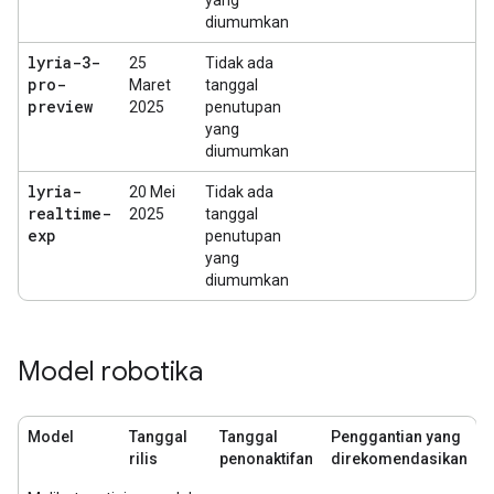
yang
diumumkan
lyria-3-
25
Tidak ada
pro-
Maret
tanggal
preview
2025
penutupan
yang
diumumkan
lyria-
20 Mei
Tidak ada
realtime-
2025
tanggal
exp
penutupan
yang
diumumkan
Model robotika
Model
Tanggal
Tanggal
Penggantian yang
rilis
penonaktifan
direkomendasikan