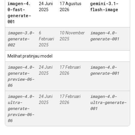
imagen-4
.
gemini-3
.
1-
24 Juni
17 Agustus
0-fast-
flash-image
2025
2026
generate-
001
imagen-3
.
0-
imagen-4
.
0-
6
10 November
generate-
generate-001
Februari
2025
002
2025
Melihat pratinjau model
imagen-4
.
0-
imagen-4
.
0-
24 Juni
17 Februari
generate-
generate-001
2025
2026
preview-06-
06
imagen-4
.
0-
imagen-4
.
0-
24 Juni
17 Februari
ultra-
ultra-generate-
2025
2026
generate-
001
preview-06-
06