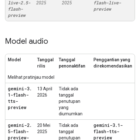
live-2
.
5-
flash-live-
2025
2025
flash-
preview
preview
Model audio
Model
Tanggal
Tanggal
Penggantian yang
rilis
penonaktifan
direkomendasikan
Melihat pratinjau model
gemini-3
.
13 April
Tidak ada
1-flash-
2026
tanggal
tts-
penutupan
preview
yang
diumumkan
gemini-2
.
gemini-3
.
1-
20 Mei
Tidak ada
5-flash-
flash-tts-
2025
tanggal
preview-
preview
penutupan