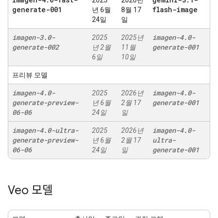
2025
2026년
generate-001
flash-image
년 6월
8월 17
24일
일
imagen-3
.
0-
imagen-4
.
0-
2025
2025년
generate-002
generate-001
년 2월
11월
6일
10일
프리뷰 모델
imagen-4
.
0-
imagen-4
.
0-
2025
2026년
generate-preview-
generate-001
년 6월
2월 17
06-06
24일
일
imagen-4
.
0-ultra-
imagen-4
.
0-
2025
2026년
generate-preview-
ultra-
년 6월
2월 17
06-06
generate-001
24일
일
Veo 모델