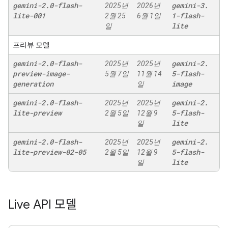
gemini-2
.
0-flash-
gemini-3
.
2025년
2026년
lite-001
1-flash-
2월 25
6월 1일
lite
일
프리뷰 모델
gemini-2
.
0-flash-
gemini-2
.
2025년
2025년
preview-image-
5-flash-
5월 7일
11월 14
generation
image
일
gemini-2
.
0-flash-
gemini-2
.
2025년
2025년
lite-preview
5-flash-
2월 5일
12월 9
lite
일
gemini-2
.
0-flash-
gemini-2
.
2025년
2025년
lite-preview-02-05
5-flash-
2월 5일
12월 9
lite
일
Live API 모델