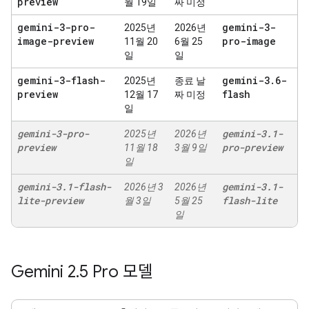
preview
월 19일
짜 미정
gemini-3-pro-
gemini-3-
2025년
2026년
image-preview
pro-image
11월 20
6월 25
일
일
gemini-3-flash-
gemini-3
.
6-
2025년
종료 날
preview
flash
12월 17
짜 미정
일
gemini-3-pro-
gemini-3
.
1-
2025년
2026년
preview
pro-preview
11월 18
3월 9일
일
gemini-3
.
1-flash-
gemini-3
.
1-
2026년 3
2026년
lite-preview
flash-lite
월 3일
5월 25
일
Gemini 2
.
5 Pro 모델