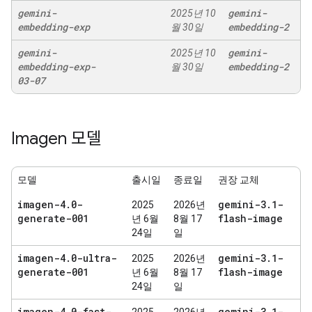
gemini-
gemini-
2025년 10
embedding-exp
embedding-2
월 30일
gemini-
gemini-
2025년 10
embedding-exp-
embedding-2
월 30일
03-07
Imagen 모델
모델
출시일
종료일
권장 교체
imagen-4
.
0-
gemini-3
.
1-
2025
2026년
generate-001
flash-image
년 6월
8월 17
24일
일
imagen-4
.
0-ultra-
gemini-3
.
1-
2025
2026년
generate-001
flash-image
년 6월
8월 17
24일
일
imagen-4
.
0-fast-
gemini-3
.
1-