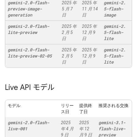
gemini-2
.
0-flash-
gemini-2
.
2025 年
2025 年
preview-image-
5-flash-
5 月 7
11 月 14
generation
image
日
日
gemini-2
.
0-flash-
gemini-2
.
2025 年
2025 年
lite-preview
5-flash-
2 月 5
12 月 9
lite
日
日
gemini-2
.
0-flash-
gemini-2
.
2025 年
2025 年
lite-preview-02-05
5-flash-
2 月 5
12 月 9
lite
日
日
Live API モデル
モデル
リリー
提供終
推奨される交換
ス日
了日
gemini-2
.
0-flash-
gemini-3
.
1-
2025
2025
live-001
flash-live-
年 4 月
年 12
preview
9 日
月 9 日