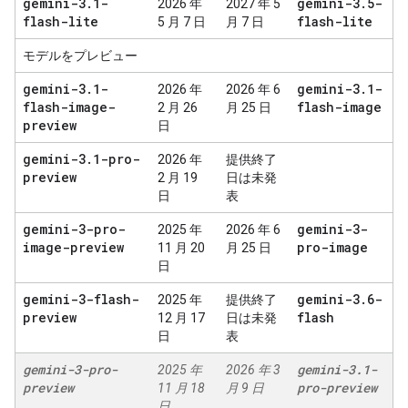
gemini-3
.
1-
gemini-3
.
5-
2026 年
2027 年 5
flash-lite
flash-lite
5 月 7 日
月 7 日
モデルをプレビュー
gemini-3
.
1-
gemini-3
.
1-
2026 年
2026 年 6
flash-image-
flash-image
2 月 26
月 25 日
preview
日
gemini-3
.
1-pro-
2026 年
提供終了
preview
2 月 19
日は未発
日
表
gemini-3-pro-
gemini-3-
2025 年
2026 年 6
image-preview
pro-image
11 月 20
月 25 日
日
gemini-3-flash-
gemini-3
.
6-
2025 年
提供終了
preview
flash
12 月 17
日は未発
日
表
gemini-3-pro-
gemini-3
.
1-
2025 年
2026 年 3
preview
pro-preview
11 月 18
月 9 日
日