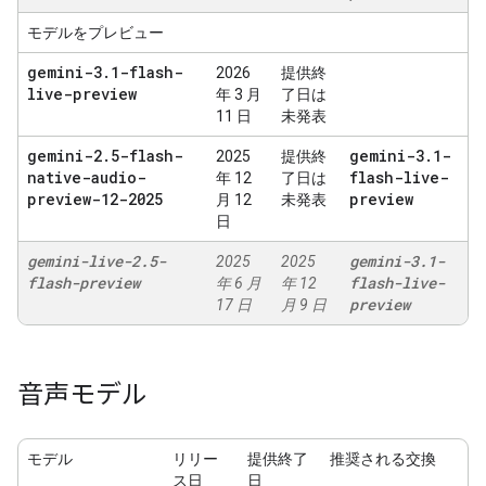
モデルをプレビュー
gemini-3
.
1-flash-
2026
提供終
live-preview
年 3 月
了日は
11 日
未発表
gemini-2
.
5-flash-
gemini-3
.
1-
2025
提供終
native-audio-
flash-live-
年 12
了日は
preview-12-2025
preview
月 12
未発表
日
gemini-live-2
.
5-
gemini-3
.
1-
2025
2025
flash-preview
flash-live-
年 6 月
年 12
preview
17 日
月 9 日
音声モデル
モデル
リリー
提供終了
推奨される交換
ス日
日