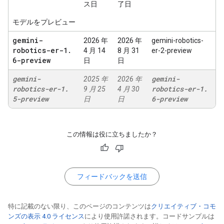
ス日
了日
モデルをプレビュー
gemini-
2026 年
2026 年
gemini-robotics-
robotics-er-1
.
4 月 14
8 月 31
er-2-preview
6-preview
日
日
gemini-
gemini-
2025 年
2026 年
robotics-er-1
.
robotics-er-1
.
9 月 25
4 月 30
5-preview
6-preview
日
日
この情報は役に立ちましたか？
フィードバックを送信
特に記載のない限り、このページのコンテンツは
クリエイティブ・コモ
ンズの表示 4.0 ライセンス
により使用許諾されます。コードサンプルは