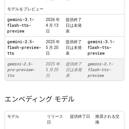
モデルをプレビュー
gemini-3
.
1-
2026 年
提供終了
flash-tts-
4 月 13
日は未発
preview
日
表
gemini-2
.
5-
gemini-3
.
1-
2025 年
提供終了
flash-preview-
flash-tts-
5 月 20
日は未発
tts
preview
日
表
gemini-2
.
5-
gemini-3
.
1-
2025 年
提供終了
pro-preview-
flash-tts-
5 月 20
日は未発
tts
preview
日
表
エンベディング モデル
モデル
リリース
提供終了日
推奨される交
日
換