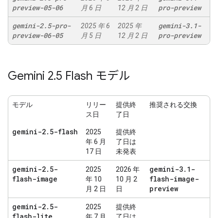
preview-05-06
pro-preview
月 6 日
12 月 2 日
gemini-2
.
5-pro-
gemini-3
.
1-
2025 年 6
2025 年
preview-06-05
pro-preview
月 5 日
12 月 2 日
Gemini 2
.
5 Flash モデル
モデル
リリー
提供終
推奨される交換
ス日
了日
gemini-2
.
5-flash
2025
提供終
年 6 月
了日は
17 日
未発表
gemini-2
.
5-
gemini-3
.
1-
2025
2026 年
flash-image
flash-image-
年 10
10 月 2
preview
月 2 日
日
gemini-2
.
5-
2025
提供終
flash-lite
年 7 月
了日は