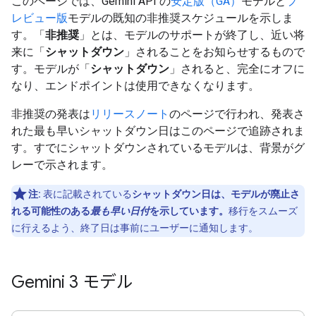
このページでは、Gemini API の
安定版（GA）
モデルと
プ
レビュー版
モデルの既知の非推奨スケジュールを示しま
す。「
非推奨
」とは、モデルのサポートが終了し、近い将
来に「
シャットダウン
」されることをお知らせするもので
す。モデルが「
シャットダウン
」されると、完全にオフに
なり、エンドポイントは使用できなくなります。
非推奨の発表は
リリースノート
のページで行われ、発表さ
れた最も早いシャットダウン日はこのページで追跡されま
す。すでにシャットダウンされているモデルは、背景がグ
レーで示されます。
注:
表に記載されている
シャットダウン日は、モデルが廃止さ
れる可能性のある
最も早い日付
を示しています。
移行をスムーズ
に行えるよう、終了日は事前にユーザーに通知します。
Gemini 3 モデル