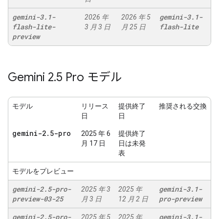
gemini-3
.
1-
gemini-3
.
1-
2026 年
2026 年 5
flash-lite-
flash-lite
3 月 3 日
月 25 日
preview
Gemini 2
.
5 Pro モデル
モデル
リリース
提供終了
推奨される交換
日
日
gemini-2
.
5-pro
2025 年 6
提供終了
月 17 日
日は未発
表
モデルをプレビュー
gemini-2
.
5-pro-
gemini-3
.
1-
2025 年 3
2025 年
preview-03-25
pro-preview
月 3 日
12 月 2 日
gemini-2
.
5-pro-
gemini-3
.
1-
2025 年 5
2025 年