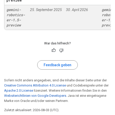
preview
gemini-
gemini
25. September 2025
30. April 2026
robotics-
roboti
er-1
.
5-
er-1
.
6
preview
previe
War das hilfreich?
Feedback geben
Sofern nicht anders angegeben, sind die Inhalte dieser Seite unter der
Creative Commons Attribution 4.0 License
und Codebeispiele unter der
Apache 2.0 License
lizenziert. Weitere Informationen finden Sie in den
Websiterichtlinien von Google Developers
. Java ist eine eingetragene
Marke von Oracle und/oder seinen Partnern.
Zuletzt aktualisiert: 2026-08-03 (UTC).