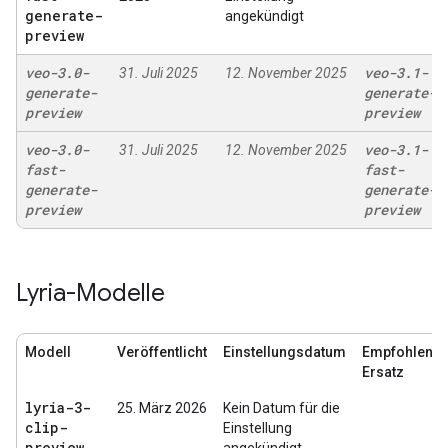
generate-
angekündigt
preview
veo-3
.
0-
veo-3
.
1-
31. Juli 2025
12. November 2025
generate-
generate-
preview
preview
veo-3
.
0-
veo-3
.
1-
31. Juli 2025
12. November 2025
fast-
fast-
generate-
generate-
preview
preview
Lyria-Modelle
Modell
Veröffentlicht
Einstellungsdatum
Empfohlener
Ersatz
lyria-3-
25. März 2026
Kein Datum für die
clip-
Einstellung
preview