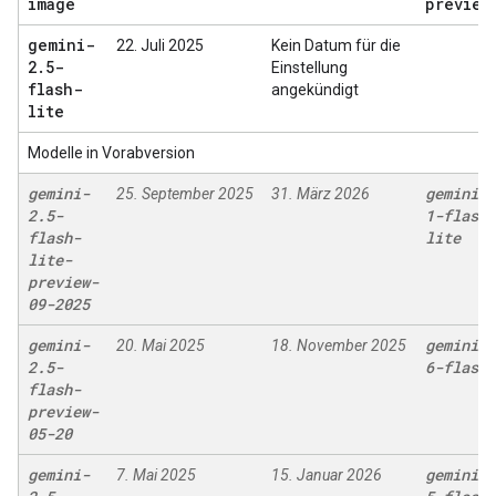
image
preview
gemini-
22. Juli 2025
Kein Datum für die
2
.
5-
Einstellung
flash-
angekündigt
lite
Modelle in Vorabversion
gemini-
gemini-3
25. September 2025
31. März 2026
2
.
5-
1-flash-
flash-
lite
lite-
preview-
09-2025
gemini-
gemini-3
20. Mai 2025
18. November 2025
2
.
5-
6-flash
flash-
preview-
05-20
gemini-
gemini-2
7. Mai 2025
15. Januar 2026