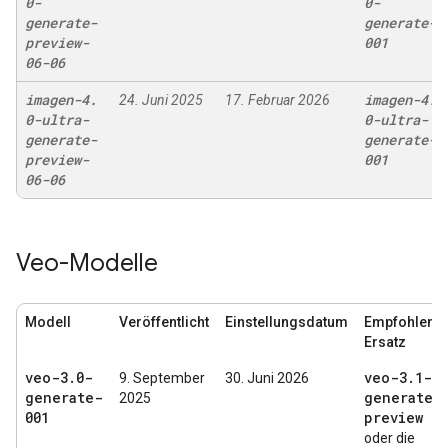
0-
0-
generate-
generate-
preview-
001
06-06
imagen-4
.
imagen-4
.
24. Juni 2025
17. Februar 2026
0-ultra-
0-ultra-
generate-
generate-
preview-
001
06-06
Veo-Modelle
Modell
Veröffentlicht
Einstellungsdatum
Empfohlene
Ersatz
veo-3
.
0-
veo-3
.
1-
9. September
30. Juni 2026
generate-
generate-
2025
001
preview
oder die