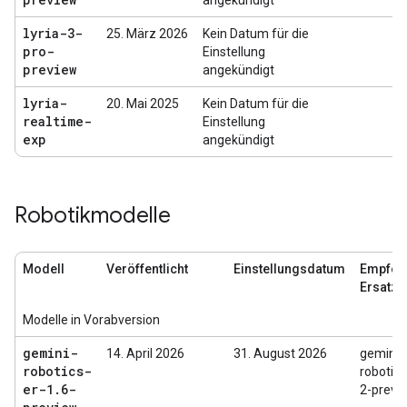
angekündigt
lyria-3-
25. März 2026
Kein Datum für die
pro-
Einstellung
preview
angekündigt
lyria-
20. Mai 2025
Kein Datum für die
realtime-
Einstellung
exp
angekündigt
Robotikmodelle
Modell
Veröffentlicht
Einstellungsdatum
Empfoh
Ersatz
Modelle in Vorabversion
gemini-
14. April 2026
31. August 2026
gemini-
robotics-
robotics
er-1
.
6-
2-previ