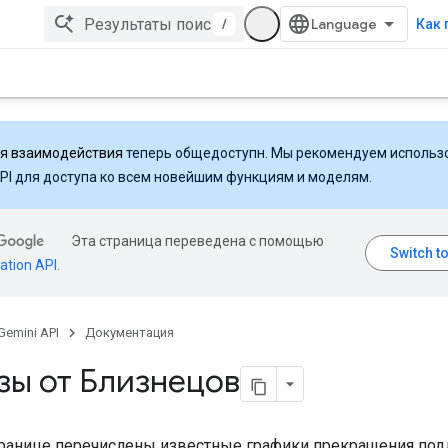
/
Как 
ля взаимодействия
теперь общедоступн. Мы рекомендуем использ
API для доступа ко всем новейшим функциям и моделям.
Эта страница переведена с помощью
ation API
.
Gemini API
Документация
зы от Близнецов
транице перечислены известные графики прекращения по