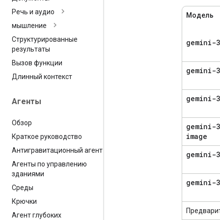
Речь и аудио
Модель
мышление
Структурированные
gemini-3
результаты
Вызов функции
gemini-3
Длинный контекст
gemini-3
Агенты
Обзор
gemini-3
image
Краткое руководство
Антигравитационный агент
gemini-
Агенты по управлению
зданиями
gemini-3
Среды
Крючки
Предвари
Агент глубоких