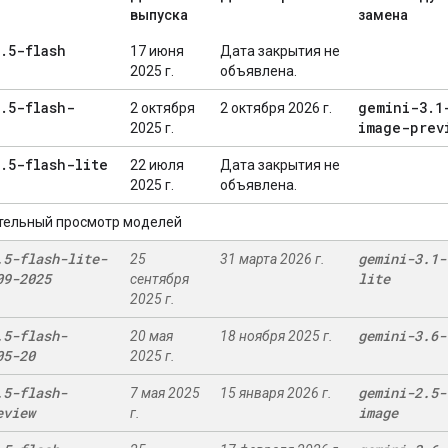
выпуска
замена
.
5-flash
17 июня
Дата закрытия не
2025 г.
объявлена.
.
5-flash-
gemini-3
.
1
2 октября
2 октября 2026 г.
image-prev
2025 г.
.
5-flash-lite
22 июля
Дата закрытия не
2025 г.
объявлена.
тельный просмотр моделей
.
5-flash-lite-
gemini-3
.
1-
25
31 марта 2026 г.
09-2025
lite
сентября
2025 г.
.
5-flash-
gemini-3
.
6-
20 мая
18 ноября 2025 г.
05-20
2025 г.
.
5-flash-
gemini-2
.
5-
7 мая 2025
15 января 2026 г.
eview
image
г.