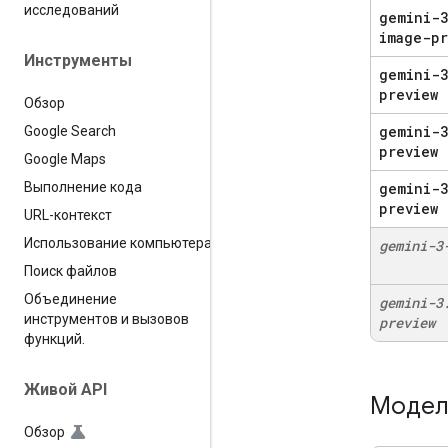
исследований
gemini-3
image-pr
Инструменты
gemini-3
preview
Обзор
gemini-
Google Search
preview
Google Maps
gemini-3
Выполнение кода
preview
URL-контекст
Использование компьютера
gemini-3
Поиск файлов
Объединение
gemini-3
инструментов и вызовов
preview
функций
.
Живой API
Модели
Обзор