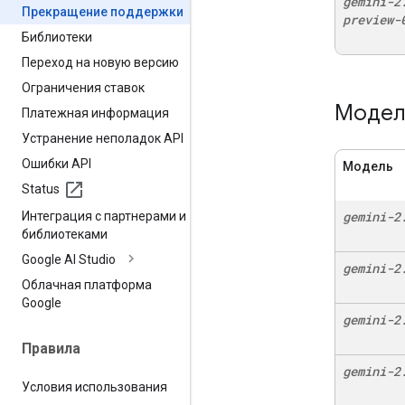
gemini-2
Прекращение поддержки
preview-
Библиотеки
Переход на новую версию
Ограничения ставок
Модели
Платежная информация
Устранение неполадок API
Ошибки API
Модель
Status
gemini-2
Интеграция с партнерами и
библиотеками
Google AI Studio
gemini-2
Облачная платформа
Google
gemini-2
Правила
gemini-2
Условия использования