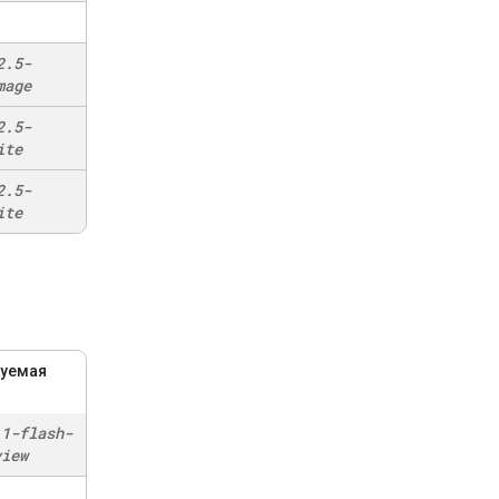
2
.
5-
mage
2
.
5-
ite
2
.
5-
ite
уемая
.
1-flash-
view