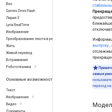
Вео
стабильны
Gemini Omni Flash
Прекращ
предостав
Лирия 3
ближайше
Lyria Real
Time
отключает
Изображение
Преобразование текста в речь
Информаци
выпуску
,
Жить
отслежива
Живой перевод
прекраще
Встраивания
Робототехника
Примеч
самые
ран
Основные возможности
пользовате
переход на
Текст
Изображение
Модели
Видео
Документы