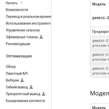
Начать
Модель
Возможности
Перевод в реальном времени
gemini-2
Использование инструмента
Управление сеансом
Предвари
Эфемерные токены
gemini-2
Рекомендации
preview-
gemini-2
Оптимизация
preview-
Обзор
gemini-2
preview-
Пакетный API
Вебхуки
Гибкий вывод
Модели
Приоритетный вывод
Кэширование контекста
Модель