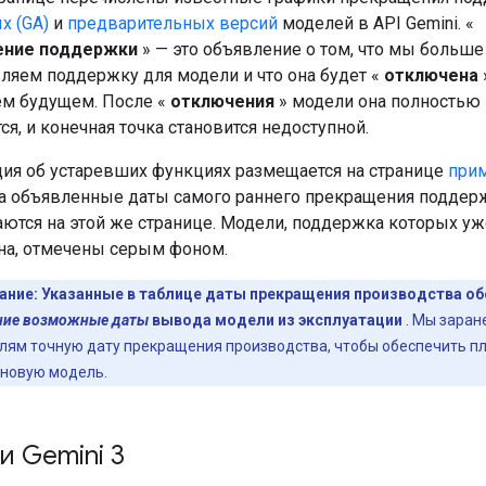
х (GA)
и
предварительных версий
моделей в API Gemini. «
ение поддержки
» — это объявление о том, что мы больше
ляем поддержку для модели и что она будет «
отключена
м будущем. После «
отключения
» модели она полностью
ся, и конечная точка становится недоступной.
я об устаревших функциях размещается на странице
прим
 а объявленные даты самого раннего прекращения поддер
ются на этой же странице. Модели, поддержка которых уж
на, отмечены серым фоном.
ание:
Указанные в таблице даты прекращения производства о
ние возможные даты
вывода модели из эксплуатации
. Мы заран
лям точную дату прекращения производства, чтобы обеспечить п
 новую модель.
 Gemini 3