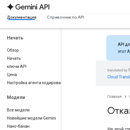
Документация
Справочник по API
Начать
API д
Обзор
этот 
Начать
ключи API
Цена
Cloud Transl
Настройка агента кодирования
Главная
Модели
Отка
Все модели
Новейшие модели Gemini
Нано-банан
На этой с