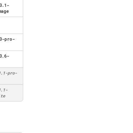
3
.
1-
mage
3-pro-
3
.
6-
3
.
1-pro-
3
.
1-
ite