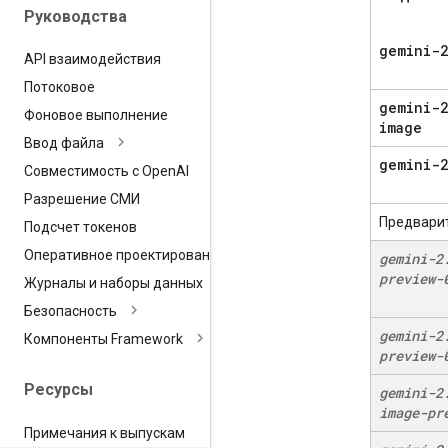
Руководства
gemini-2
API взаимодействия
Потоковое
gemini-2
Фоновое выполнение
image
Ввод файла
gemini-2
Совместимость с Open
AI
Разрешение СМИ
Предвари
Подсчет токенов
Оперативное проектирование
gemini-2
preview-
Журналы и наборы данных
Безопасность
gemini-2
Компоненты Framework
preview-
Ресурсы
gemini-2
image-pr
Примечания к выпускам