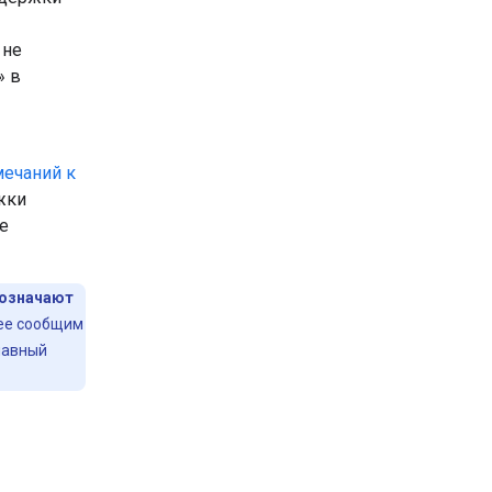
 не
» в
ечаний к
жки
е
бозначают
ее сообщим
лавный