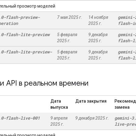
тельный просмотр моделей
.
0-flash-preview-
gemini-
7 мая 2025 г.
14 ноября
neration
flash-i
2025 г.
.
0-flash-lite-preview
gemini-
5 февраля
9 декабря
flash-l
2025 г.
2025 г.
.
0-flash-lite-preview-
gemini-
5 февраля
9 декабря
flash-l
2025 г.
2025 г.
 API в реальном времени
Дата
Дата закрытия
Рекоменд
выпуска
замена
.
0-flash-live-001
gemini-3
9 апреля
9 декабря 2025 г.
live-pre
2025 г.
тельный просмотр моделей