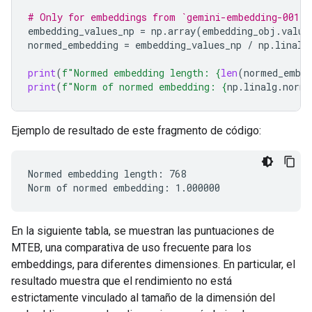
# Only for embeddings from `gemini-embedding-001`
embedding_values_np
=
np
.
array
(
embedding_obj
.
value
normed_embedding
=
embedding_values_np
/
np
.
linalg
print
(
f
"Normed embedding length: 
{
len
(
normed_embed
print
(
f
"Norm of normed embedding: 
{
np
.
linalg
.
norm
(
Ejemplo de resultado de este fragmento de código:
Normed embedding length: 768

En la siguiente tabla, se muestran las puntuaciones de
MTEB, una comparativa de uso frecuente para los
embeddings, para diferentes dimensiones. En particular, el
resultado muestra que el rendimiento no está
estrictamente vinculado al tamaño de la dimensión del