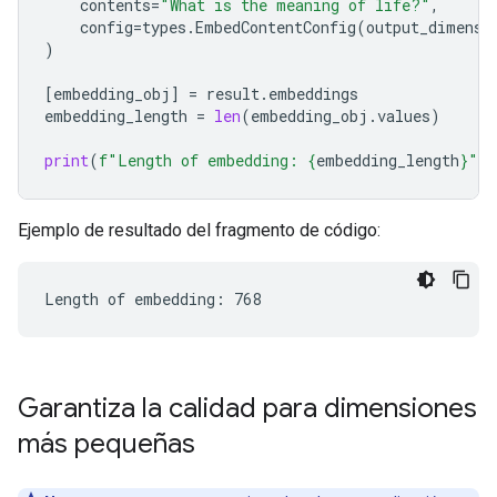
contents
=
"What is the meaning of life?"
,
config
=
types
.
EmbedContentConfig
(
output_dimensi
)
[
embedding_obj
]
=
result
.
embeddings
embedding_length
=
len
(
embedding_obj
.
values
)
print
(
f
"Length of embedding: 
{
embedding_length
}
"
)
Ejemplo de resultado del fragmento de código:
Garantiza la calidad para dimensiones
más pequeñas