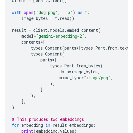
client
=
genai
.
Client
()
with
open
(
'dog.png'
,
'rb'
)
as
f
:
image_bytes
=
f
.
read
()
result
=
client
.
models
.
embed_content
(
model
=
"gemini-embedding-2"
,
contents
=
[
types
.
Content
(
parts
=
[
types
.
Part
.
from_text
(
types
.
Content
(
parts
=
[
types
.
Part
.
from_bytes
(
data
=
image_bytes
,
mime_type
=
"image/png"
,
),
]
),
],
)
# This produces two embeddings
for
embedding
in
result
.
embeddings
:
print
(
embedding
.
values
)