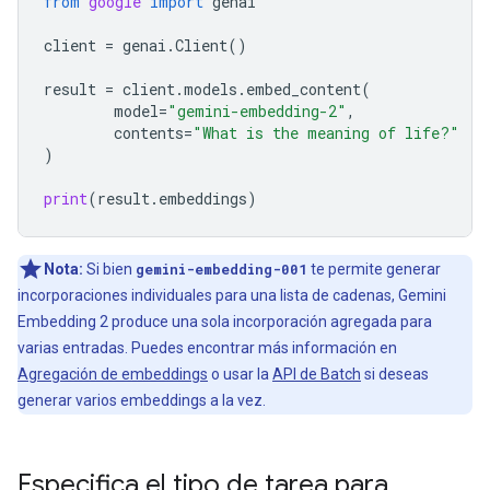
from
google
import
genai
client
=
genai
.
Client
()
result
=
client
.
models
.
embed_content
(
model
=
"gemini-embedding-2"
,
contents
=
"What is the meaning of life?"
)
print
(
result
.
embeddings
)
Nota:
Si bien
gemini-embedding-001
te permite generar
incorporaciones individuales para una lista de cadenas, Gemini
Embedding 2 produce una sola incorporación agregada para
varias entradas. Puedes encontrar más información en
Agregación de embeddings
o usar la
API de Batch
si deseas
generar varios embeddings a la vez.
Especifica el tipo de tarea para