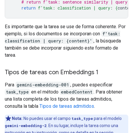
# return f'task: sentence similarity | query: 
return
f
'task: classification | query: 
{
conten
Es importante que la tarea se use de forma coherente. Por
ejemplo, si los documentos se incorporan con
f'task:
classification | query: {content}'
, la búsqueda
también se debe incorporar siguiendo este formato de
tarea.
Tipos de tareas con Embeddings 1
Para
gemini-embedding-001
, puedes especificar
task_type
en el método
embedContent
. Para obtener
una lista completa de los tipos de tareas admitidos,
consulta la tabla
Tipos de tareas admitidos
.
Nota:
No puedes usar el campo
task_type
para el modelo
gemini-embedding-2
. En su lugar, incluye la tarea como una
instrucción en tu instrucción, como se detalla en la
sección