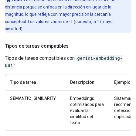
distancia porque se enfoca en la dirección en lugar de la
magnitud, lo que refleja con mayor precisión la cercanía
conceptual. Los valores varían de -1 (opuesto) a 1 (mayor
similitud).
Tipos de tareas compatibles
Tipos de tareas compatibles con
gemini-embedding-
001
:
Tipo de tarea
Descripción
Ejemplos
SEMANTIC_SIMILARITY
Embeddings
Sistemas d
optimizados para
recomenda
evaluar la
detección 
similitud del
duplicados
texto.