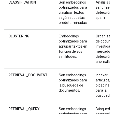
CLASSIFICATION
Son embeddings
Análisis de
optimizados para
sentimient
clasificar textos
detección 
según etiquetas
spam
predeterminadas.
CLUSTERING
Embeddings
Organizaci
optimizados para
de docume
agrupar textos en
investigaci
función de sus
mercado y
similitudes.
detección 
anomalías
RETRIEVAL_DOCUMENT
Son embeddings
Indexar
optimizados para
artículos, li
la búsqueda de
o páginas 
documentos.
para la
búsqueda
RETRIEVAL_QUERY
Son embeddings
Búsqueda
optimizados para
personaliz