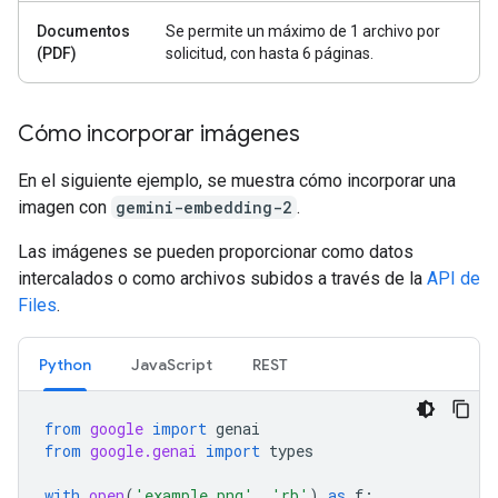
Documentos
Se permite un máximo de 1 archivo por
(PDF)
solicitud, con hasta 6 páginas.
Cómo incorporar imágenes
En el siguiente ejemplo, se muestra cómo incorporar una
imagen con
gemini-embedding-2
.
Las imágenes se pueden proporcionar como datos
intercalados o como archivos subidos a través de la
API de
Files
.
Python
JavaScript
REST
from
google
import
genai
from
google.genai
import
types
with
open
(
'example.png'
,
'rb'
)
as
f
: