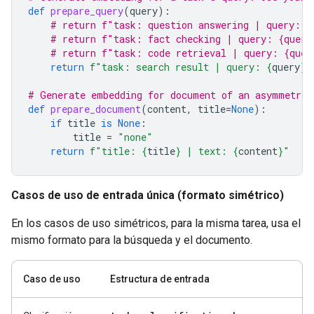
def
prepare_query
(
query
):
# return f"task: question answering | query: {
# return f"task: fact checking | query: {query
# return f"task: code retrieval | query: {quer
return
f
"task: search result | query: 
{
query
}
"
# Generate embedding for document of an asymmetric
def
prepare_document
(
content
,
title
=
None
):
if
title
is
None
:
title
=
"none"
return
f
"title: 
{
title
}
 | text: 
{
content
}
"
Casos de uso de entrada única (formato simétrico)
En los casos de uso simétricos, para la misma tarea, usa el
mismo formato para la búsqueda y el documento.
Caso de uso
Estructura de entrada