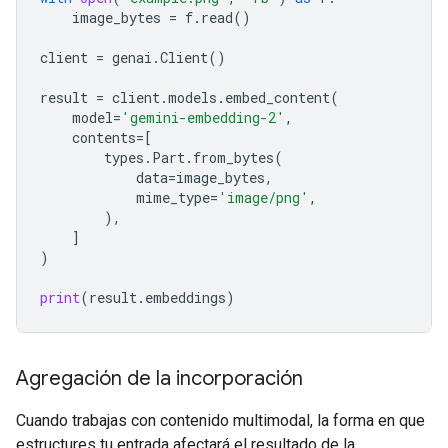
image_bytes
=
f
.
read
()
client
=
genai
.
Client
()
result
=
client
.
models
.
embed_content
(
model
=
'gemini-embedding-2'
,
contents
=
[
types
.
Part
.
from_bytes
(
data
=
image_bytes
,
mime_type
=
'image/png'
,
),
]
)
print
(
result
.
embeddings
)
Agregación de la incorporación
Cuando trabajas con contenido multimodal, la forma en que
estructures tu entrada afectará el resultado de la