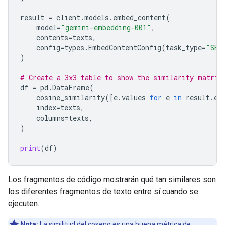
result
=
client
.
models
.
embed_content
(
model
=
"gemini-embedding-001"
,
contents
=
texts
,
config
=
types
.
EmbedContentConfig
(
task_type
=
"SEM
)
# Create a 3x3 table to show the similarity matrix
df
=
pd
.
DataFrame
(
cosine_similarity
([
e
.
values
for
e
in
result
.
em
index
=
texts
,
columns
=
texts
,
)
print
(
df
)
Los fragmentos de código mostrarán qué tan similares son
los diferentes fragmentos de texto entre sí cuando se
ejecuten.
Nota:
La similitud del coseno es una buena métrica de