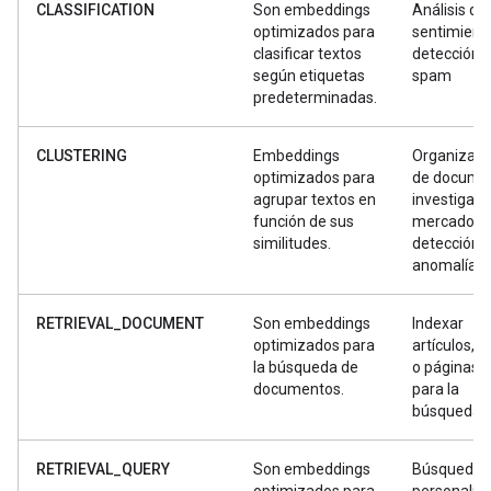
CLASSIFICATION
Son embeddings
Análisis de
optimizados para
sentimient
clasificar textos
detección 
según etiquetas
spam
predeterminadas.
CLUSTERING
Embeddings
Organizaci
optimizados para
de docume
agrupar textos en
investigaci
función de sus
mercado y
similitudes.
detección 
anomalías
RETRIEVAL_DOCUMENT
Son embeddings
Indexar
optimizados para
artículos, li
la búsqueda de
o páginas 
documentos.
para la
búsqueda
RETRIEVAL_QUERY
Son embeddings
Búsqueda
optimizados para
personaliz