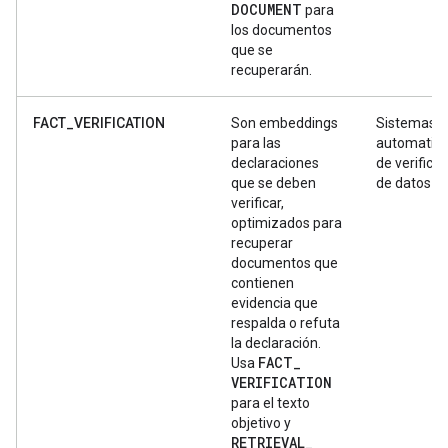
DOCUMENT
para
los documentos
que se
recuperarán.
FACT_VERIFICATION
Son embeddings
Sistemas
para las
automatiz
declaraciones
de verifica
que se deben
de datos
verificar,
optimizados para
recuperar
documentos que
contienen
evidencia que
respalda o refuta
la declaración.
FACT
_
Usa
VERIFICATION
para el texto
objetivo y
RETRIEVAL
_