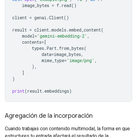
image_bytes
=
f
.
read
()
client
=
genai
.
Client
()
result
=
client
.
models
.
embed_content
(
model
=
'gemini-embedding-2'
,
contents
=
[
types
.
Part
.
from_bytes
(
data
=
image_bytes
,
mime_type
=
'image/png'
,
),
]
)
print
(
result
.
embeddings
)
Agregación de la incorporación
Cuando trabajas con contenido multimodal, la forma en que
estructures tu entrada afectará el resultado de la