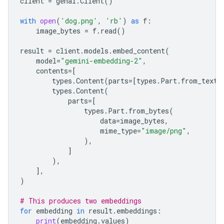
client
=
genai
.
Client
()
with
open
(
'dog.png'
,
'rb'
)
as
f
:
image_bytes
=
f
.
read
()
result
=
client
.
models
.
embed_content
(
model
=
"gemini-embedding-2"
,
contents
=
[
types
.
Content
(
parts
=
[
types
.
Part
.
from_text
(
types
.
Content
(
parts
=
[
types
.
Part
.
from_bytes
(
data
=
image_bytes
,
mime_type
=
"image/png"
,
),
]
),
],
)
# This produces two embeddings
for
embedding
in
result
.
embeddings
:
print
(
embedding
.
values
)