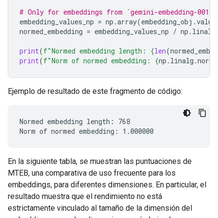
# Only for embeddings from `gemini-embedding-001`
embedding_values_np
=
np
.
array
(
embedding_obj
.
value
normed_embedding
=
embedding_values_np
/
np
.
linalg
print
(
f
"Normed embedding length: 
{
len
(
normed_embed
print
(
f
"Norm of normed embedding: 
{
np
.
linalg
.
norm
(
Ejemplo de resultado de este fragmento de código:
Normed embedding length: 768

En la siguiente tabla, se muestran las puntuaciones de
MTEB, una comparativa de uso frecuente para los
embeddings, para diferentes dimensiones. En particular, el
resultado muestra que el rendimiento no está
estrictamente vinculado al tamaño de la dimensión del