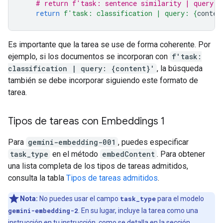
# return f'task: sentence similarity | query: 
return
f
'task: classification | query: 
{
conten
Es importante que la tarea se use de forma coherente. Por
ejemplo, si los documentos se incorporan con
f'task:
classification | query: {content}'
, la búsqueda
también se debe incorporar siguiendo este formato de
tarea.
Tipos de tareas con Embeddings 1
Para
gemini-embedding-001
, puedes especificar
task_type
en el método
embedContent
. Para obtener
una lista completa de los tipos de tareas admitidos,
consulta la tabla
Tipos de tareas admitidos
.
Nota:
No puedes usar el campo
task_type
para el modelo
gemini-embedding-2
. En su lugar, incluye la tarea como una
instrucción en tu instrucción, como se detalla en la
sección