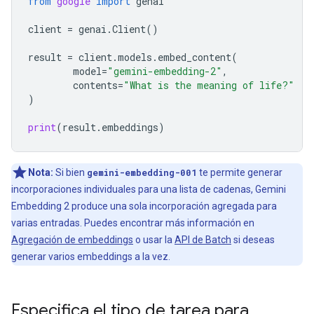
from
google
import
genai
client
=
genai
.
Client
()
result
=
client
.
models
.
embed_content
(
model
=
"gemini-embedding-2"
,
contents
=
"What is the meaning of life?"
)
print
(
result
.
embeddings
)
Nota:
Si bien
gemini-embedding-001
te permite generar
incorporaciones individuales para una lista de cadenas, Gemini
Embedding 2 produce una sola incorporación agregada para
varias entradas. Puedes encontrar más información en
Agregación de embeddings
o usar la
API de Batch
si deseas
generar varios embeddings a la vez.
Especifica el tipo de tarea para