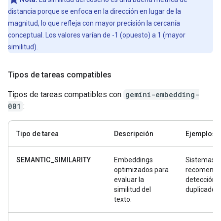
distancia porque se enfoca en la dirección en lugar de la
magnitud, lo que refleja con mayor precisión la cercanía
conceptual. Los valores varían de -1 (opuesto) a 1 (mayor
similitud).
Tipos de tareas compatibles
Tipos de tareas compatibles con
gemini-embedding-
001
:
Tipo de tarea
Descripción
Ejemplos
SEMANTIC_SIMILARITY
Embeddings
Sistemas d
optimizados para
recomenda
evaluar la
detección 
similitud del
duplicados
texto.