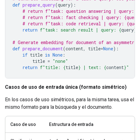
def
prepare_query
(
query
):
# return f"task: question answering | query: {
# return f"task: fact checking | query: {query
# return f"task: code retrieval | query: {quer
return
f
"task: search result | query: 
{
query
}
"
# Generate embedding for document of an asymmetric
def
prepare_document
(
content
,
title
=
None
):
if
title
is
None
:
title
=
"none"
return
f
"title: 
{
title
}
 | text: 
{
content
}
"
Casos de uso de entrada única (formato simétrico)
En los casos de uso simétricos, para la misma tarea, usa el
mismo formato para la búsqueda y el documento.
Caso de uso
Estructura de entrada