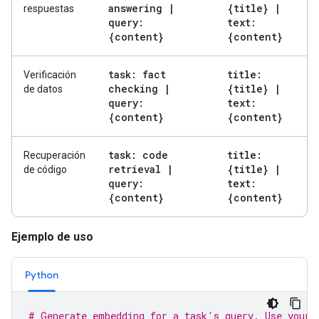
answering
|
{title}
|
respuestas
query:
text:
{content}
{content}
task: fact
title:
Verificación
checking
|
{title}
|
de datos
query:
text:
{content}
{content}
task: code
title:
Recuperación
retrieval
|
{title}
|
de código
query:
text:
{content}
{content}
Ejemplo de uso
Python
# Generate embedding for a task's query. Use your 