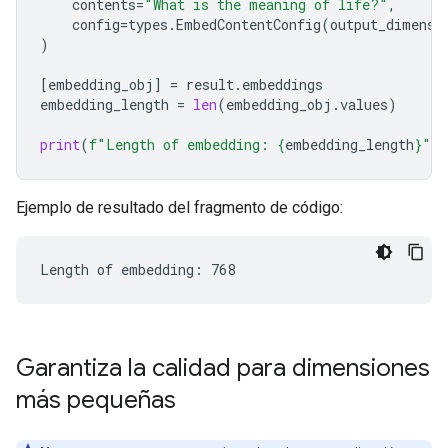
contents
=
"What is the meaning of life?"
,
config
=
types
.
EmbedContentConfig
(
output_dimensi
)
[
embedding_obj
]
=
result
.
embeddings
embedding_length
=
len
(
embedding_obj
.
values
)
print
(
f
"Length of embedding: 
{
embedding_length
}
"
)
Ejemplo de resultado del fragmento de código:
Garantiza la calidad para dimensiones
más pequeñas