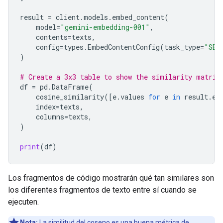
result
=
client
.
models
.
embed_content
(
model
=
"gemini-embedding-001"
,
contents
=
texts
,
config
=
types
.
EmbedContentConfig
(
task_type
=
"SEM
)
# Create a 3x3 table to show the similarity matrix
df
=
pd
.
DataFrame
(
cosine_similarity
([
e
.
values
for
e
in
result
.
em
index
=
texts
,
columns
=
texts
,
)
print
(
df
)
Los fragmentos de código mostrarán qué tan similares son
los diferentes fragmentos de texto entre sí cuando se
ejecuten.
Nota:
La similitud del coseno es una buena métrica de