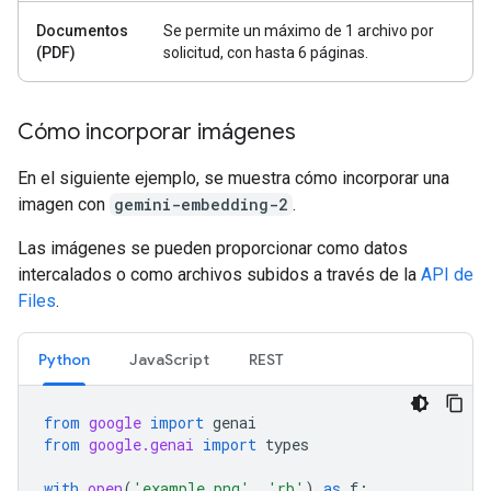
Documentos
Se permite un máximo de 1 archivo por
(PDF)
solicitud, con hasta 6 páginas.
Cómo incorporar imágenes
En el siguiente ejemplo, se muestra cómo incorporar una
imagen con
gemini-embedding-2
.
Las imágenes se pueden proporcionar como datos
intercalados o como archivos subidos a través de la
API de
Files
.
Python
JavaScript
REST
from
google
import
genai
from
google.genai
import
types
with
open
(
'example.png'
,
'rb'
)
as
f
: