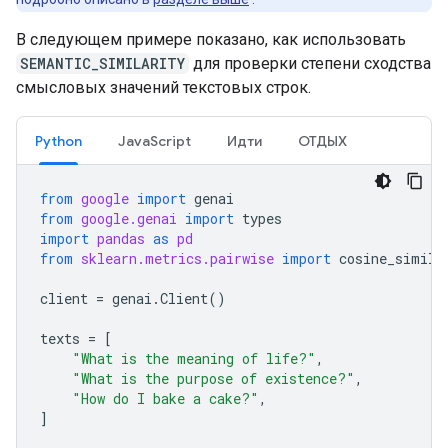
В следующем примере показано, как использовать
SEMANTIC_SIMILARITY
для проверки степени сходства
смысловых значений текстовых строк.
Python
JavaScript
Идти
ОТДЫХ
from
google
import
genai
from
google.genai
import
types
import
pandas
as
pd
from
sklearn.metrics.pairwise
import
cosine_simila
client
=
genai
.
Client
()
texts
=
[
"What is the meaning of life?"
,
"What is the purpose of existence?"
,
"How do I bake a cake?"
,
]