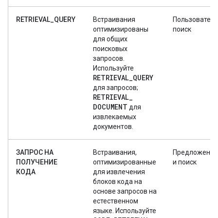
RETRIEVAL_QUERY
Встраивания
Пользователь
оптимизированы
поиск
для общих
поисковых
запросов.
Используйте
RETRIEVAL
_
QUERY
для запросов;
RETRIEVAL
_
DOCUMENT
для
извлекаемых
документов.
ЗАПРОС НА
Встраивания,
Предложения 
ПОЛУЧЕНИЕ
оптимизированные
и поиск
КОДА
для извлечения
блоков кода на
основе запросов на
естественном
языке. Используйте