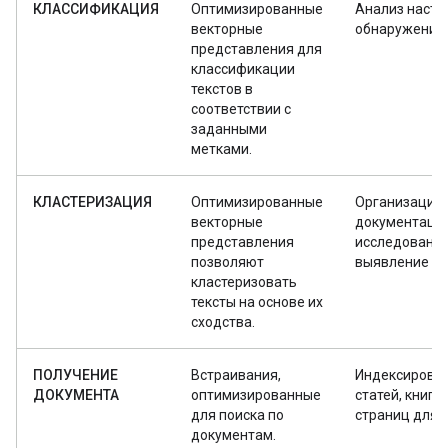
КЛАССИФИКАЦИЯ
Оптимизированные
Анализ настр
векторные
обнаружение
представления для
классификации
текстов в
соответствии с
заданными
метками.
КЛАСТЕРИЗАЦИЯ
Оптимизированные
Организация
векторные
документации
представления
исследование
позволяют
выявление ан
кластеризовать
тексты на основе их
сходства.
ПОЛУЧЕНИЕ
Встраивания,
Индексирова
ДОКУМЕНТА
оптимизированные
статей, книг и
для поиска по
страниц для п
документам.