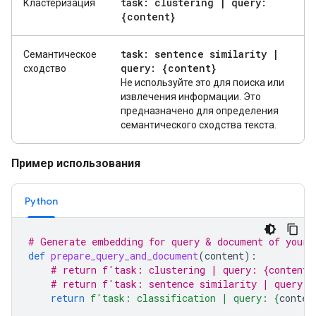
task: clustering
|
query:
Кластеризация
{content}
task: sentence similarity
|
Семантическое
query: {content}
сходство
Не используйте это для поиска или
извлечения информации. Это
предназначено для определения
семантического сходства текста.
Пример использования
Python
# Generate embedding for query & document of your 
def
prepare_query_and_document
(
content
):
# return f'task: clustering | query: {content}
# return f'task: sentence similarity | query: 
return
f
'task: classification | query: 
{
conten