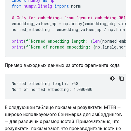
import
numpy
as
np
from
numpy.linalg
import
norm
# Only for embeddings from `gemini-embedding-001`
embedding_values_np
=
np
.
array
(
embedding_obj
.
value
normed_embedding
=
embedding_values_np
/
np
.
linalg
print
(
f
"Normed embedding length: 
{
len
(
normed_embed
print
(
f
"Norm of normed embedding: 
{
np
.
linalg
.
norm
(
Пример выходных данных из этого фрагмента кода:
Normed embedding length: 768

В следующей таблице показаны результаты MTEB —
широко используемого бенчмарка для эмбеддингов
— для различных размерностей. Примечательно, что
результаты показывают, что производительность не