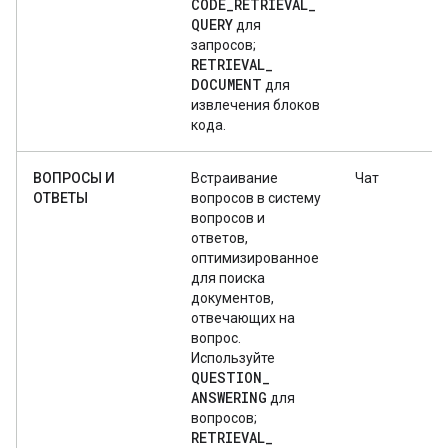
CODE
_
RETRIEVAL
_
QUERY
для
запросов;
RETRIEVAL
_
DOCUMENT
для
извлечения блоков
кода.
ВОПРОСЫ И
Встраивание
Чат
ОТВЕТЫ
вопросов в систему
вопросов и
ответов,
оптимизированное
для поиска
документов,
отвечающих на
вопрос.
Используйте
QUESTION
_
ANSWERING
для
вопросов;
RETRIEVAL
_