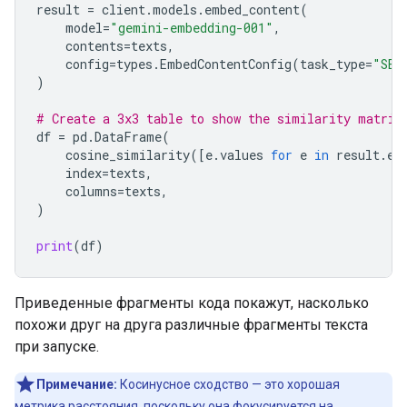
result
=
client
.
models
.
embed_content
(
model
=
"gemini-embedding-001"
,
contents
=
texts
,
config
=
types
.
EmbedContentConfig
(
task_type
=
"SEM
)
# Create a 3x3 table to show the similarity matrix
df
=
pd
.
DataFrame
(
cosine_similarity
([
e
.
values
for
e
in
result
.
em
index
=
texts
,
columns
=
texts
,
)
print
(
df
)
Приведенные фрагменты кода покажут, насколько
похожи друг на друга различные фрагменты текста
при запуске.
Примечание:
Косинусное сходство — это хорошая
метрика расстояния, поскольку она фокусируется на