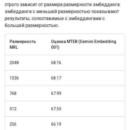
строго зависит от размера размерности эмбеддинга:
эмбеддинги с меньшей размерностью показывают
результаты, сопоставимые с эмбеддингами с
большей размерностью.
Размерность
Оценка MTEB (Gemini Embedding
МRL
001)
2048
68.16
1536
68.17
768
67.99
512
67.55
256
66.19