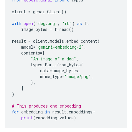
client
=
genai
.
Client
()
with
open
(
'dog.png'
,
'rb'
)
as
f
:
image_bytes
=
f
.
read
()
result
=
client
.
models
.
embed_content
(
model
=
'gemini-embedding-2'
,
contents
=
[
"An image of a dog"
,
types
.
Part
.
from_bytes
(
data
=
image_bytes
,
mime_type
=
'image/png'
,
),
]
)
# This produces one embedding
for
embedding
in
result
.
embeddings
:
print
(
embedding
.
values
)