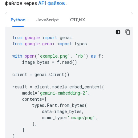
файлов через
API файлов
.
Python
JavaScript
ОТДЫХ
from
google
import
genai
from
google.genai
import
types
with
open
(
'example.png'
,
'rb'
)
as
f
:
image_bytes
=
f
.
read
()
client
=
genai
.
Client
()
result
=
client
.
models
.
embed_content
(
model
=
'gemini-embedding-2'
,
contents
=
[
types
.
Part
.
from_bytes
(
data
=
image_bytes
,
mime_type
=
'image/png'
,
),
]
)