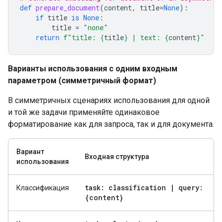
def
prepare_document
(
content
,
title
=
None
):
if
title
is
None
:
title
=
"none"
return
f
"title: 
{
title
}
 | text: 
{
content
}
"
Варианты использования с одним входным
параметром (симметричный формат)
В симметричных сценариях использования для одной
и той же задачи применяйте одинаковое
форматирование как для запроса, так и для документа.
Вариант
Входная структура
использования
task: classification
|
query:
Классификация
{content}