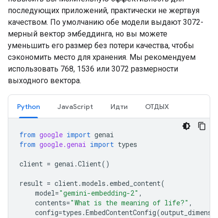
последующих приложений, практически не жертвуя
качеством. По умолчанию обе модели выдают 3072-
мерный вектор эмбеддинга, но вы можете
уменьшить его размер без потери качества, чтобы
сэкономить место для хранения. Мы рекомендуем
использовать 768, 1536 или 3072 размерности
выходного вектора.
Python
JavaScript
Идти
ОТДЫХ
from
google
import
genai
from
google.genai
import
types
client
=
genai
.
Client
()
result
=
client
.
models
.
embed_content
(
model
=
"gemini-embedding-2"
,
contents
=
"What is the meaning of life?"
,
config
=
types
.
EmbedContentConfig
(
output_dimensi