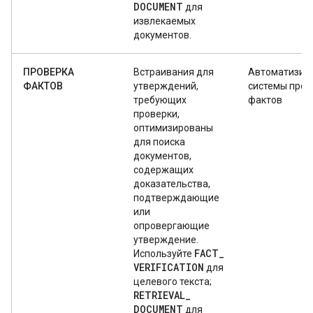
DOCUMENT
для
извлекаемых
документов.
ПРОВЕРКА
Встраивания для
Автоматизир
ФАКТОВ
утверждений,
системы пров
требующих
фактов
проверки,
оптимизированы
для поиска
документов,
содержащих
доказательства,
подтверждающие
или
опровергающие
утверждение.
FACT
_
Используйте
VERIFICATION
для
целевого текста;
RETRIEVAL
_
DOCUMENT
для