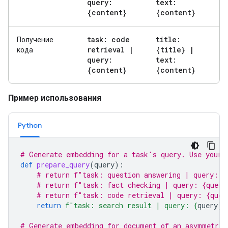
query:
text:
{content}
{content}
task: code
title:
Получение
retrieval
|
{title}
|
кода
query:
text:
{content}
{content}
Пример использования
Python
# Generate embedding for a task's query. Use your 
def
prepare_query
(
query
):
# return f"task: question answering | query: {
# return f"task: fact checking | query: {query
# return f"task: code retrieval | query: {quer
return
f
"task: search result | query: 
{
query
}
"
# Generate embedding for document of an asymmetric