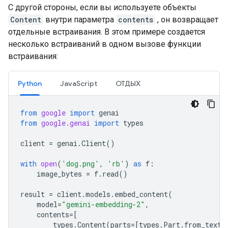
С другой стороны, если вы используете объекты
Content
внутри параметра
contents
, он возвращает
отдельные встраивания. В этом примере создается
несколько встраиваний в одном вызове функции
встраивания:
Python
JavaScript
ОТДЫХ
from
google
import
genai
from
google.genai
import
types
client
=
genai
.
Client
()
with
open
(
'dog.png'
,
'rb'
)
as
f
:
image_bytes
=
f
.
read
()
result
=
client
.
models
.
embed_content
(
model
=
"gemini-embedding-2"
,
contents
=
[
types
.
Content
(
parts
=
[
types
.
Part
.
from_text
(