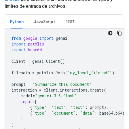
límites de entrada de archivos.
Python
JavaScript
REST
from
google
import
genai
import
pathlib
import
base64
client
=
genai
.
Client
()
filepath
=
pathlib
.
Path
(
'my_local_file.pdf'
)
prompt
=
"Summarize this document"
interaction
=
client
.
interactions
.
create
(
model
=
"gemini-3.6-flash"
,
input
=
[
{
"type"
:
"text"
,
"text"
:
prompt
},
{
"type"
:
"document"
,
"data"
:
base64
.
b64en
]
)