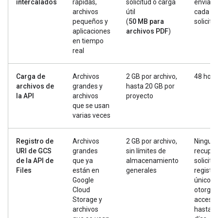
intercalados
rápidas,
solicitud o carga
envía c
archivos
útil
cada
pequeños y
(
50 MB para
solicitu
aplicaciones
archivos PDF
)
en tiempo
real
Carga de
Archivos
2 GB por archivo,
48 hora
archivos de
grandes y
hasta 20 GB por
la API
archivos
proyecto
que se usan
varias veces
Registro de
Archivos
2 GB por archivo,
Ninguna
URI de GCS
grandes
sin límites de
recuper
de la API de
que ya
almacenamiento
solicitud
Files
están en
generales
registro
Google
único p
Cloud
otorgar
Storage y
acceso 
archivos
hasta 3