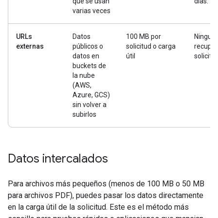
que se usan
días.
varias veces
URLs
Datos
100 MB por
Ninguna
externas
públicos o
solicitud o carga
recuper
datos en
útil
solicitu
buckets de
la nube
(AWS,
Azure, GCS)
sin volver a
subirlos
Datos intercalados
Para archivos más pequeños (menos de 100 MB o 50 MB
para archivos PDF), puedes pasar los datos directamente
en la carga útil de la solicitud. Este es el método más