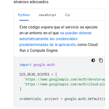
alcances adecuados.
Python
JavaScript
CLI
Este código espera que el servicio se ejecute
en un entorno en el que
se puedan obtener
automáticamente las credenciales
predeterminadas de la aplicación
, como Cloud
Run o Compute Engine.
import
google.auth
GCS_READ_SCOPES
=
[
'https://www.googleapis.com/auth/devstorage
'https://www.googleapis.com/auth/cloud-plat
]
credentials
,
project
=
google
.
auth
.
default
(
sc