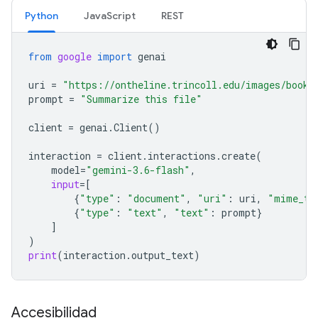
Python
JavaScript
REST
from
google
import
genai
uri
=
"https://ontheline.trincoll.edu/images/bookd
prompt
=
"Summarize this file"
client
=
genai
.
Client
()
interaction
=
client
.
interactions
.
create
(
model
=
"gemini-3.6-flash"
,
input
=
[
{
"type"
:
"document"
,
"uri"
:
uri
,
"mime_ty
{
"type"
:
"text"
,
"text"
:
prompt
}
]
)
print
(
interaction
.
output_text
)
Accesibilidad