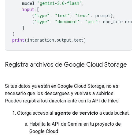
model
=
"gemini-3.6-flash"
,
input
=
[
{
"type"
:
"text"
,
"text"
:
prompt
},
{
"type"
:
"document"
,
"uri"
:
doc_file
.
uri
,
]
)
print
(
interaction
.
output_text
)
Registra archivos de Google Cloud Storage
Si tus datos ya están en Google Cloud Storage, no es
necesario que los descargues y vuelvas a subirlos.
Puedes registrarlos directamente con la API de Files.
Otorga acceso al
agente de servicio
a cada bucket.
Habilita la API de Gemini en tu proyecto de
Google Cloud.