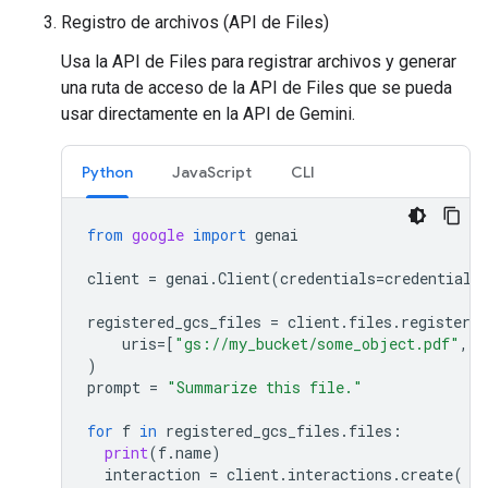
Registro de archivos (API de Files)
Usa la API de Files para registrar archivos y generar
una ruta de acceso de la API de Files que se pueda
usar directamente en la API de Gemini.
Python
JavaScript
CLI
from
google
import
genai
client
=
genai
.
Client
(
credentials
=
credentials
registered_gcs_files
=
client
.
files
.
register_f
uris
=
[
"gs://my_bucket/some_object.pdf"
,
"
)
prompt
=
"Summarize this file."
for
f
in
registered_gcs_files
.
files
:
print
(
f
.
name
)
interaction
=
client
.
interactions
.
create
(