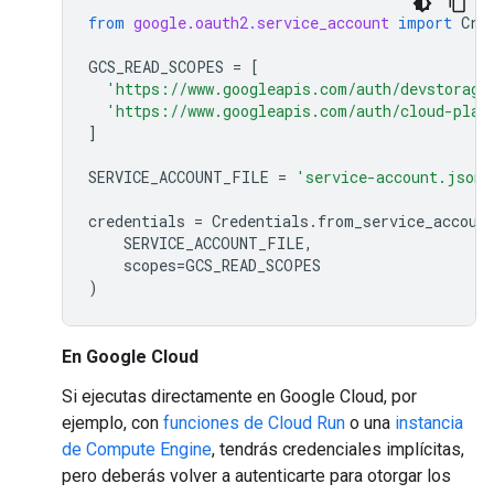
from
google.oauth2.service_account
import
Cre
GCS_READ_SCOPES
=
[
'https://www.googleapis.com/auth/devstorage
'https://www.googleapis.com/auth/cloud-plat
]
SERVICE_ACCOUNT_FILE
=
'service-account.json'
credentials
=
Credentials
.
from_service_accoun
SERVICE_ACCOUNT_FILE
,
scopes
=
GCS_READ_SCOPES
)
En Google Cloud
Si ejecutas directamente en Google Cloud, por
ejemplo, con
funciones de Cloud Run
o una
instancia
de Compute Engine
, tendrás credenciales implícitas,
pero deberás volver a autenticarte para otorgar los