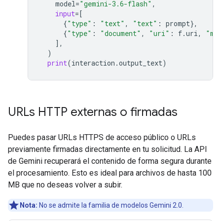
model
=
"gemini-3.6-flash"
,
input
=
[
{
"type"
:
"text"
,
"text"
:
prompt
},
{
"type"
:
"document"
,
"uri"
:
f
.
uri
,
"mi
],
)
print
(
interaction
.
output_text
)
URLs HTTP externas o firmadas
Puedes pasar URLs HTTPS de acceso público o URLs
previamente firmadas directamente en tu solicitud. La API
de Gemini recuperará el contenido de forma segura durante
el procesamiento. Esto es ideal para archivos de hasta 100
MB que no deseas volver a subir.
Nota:
No se admite la familia de modelos Gemini 2.0.