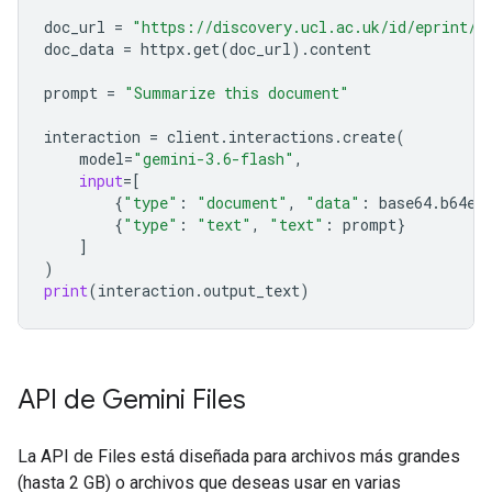
doc_url
=
"https://discovery.ucl.ac.uk/id/eprint/1
doc_data
=
httpx
.
get
(
doc_url
)
.
content
prompt
=
"Summarize this document"
interaction
=
client
.
interactions
.
create
(
model
=
"gemini-3.6-flash"
,
input
=
[
{
"type"
:
"document"
,
"data"
:
base64
.
b64en
{
"type"
:
"text"
,
"text"
:
prompt
}
]
)
print
(
interaction
.
output_text
)
API de Gemini Files
La API de Files está diseñada para archivos más grandes
(hasta 2 GB) o archivos que deseas usar en varias