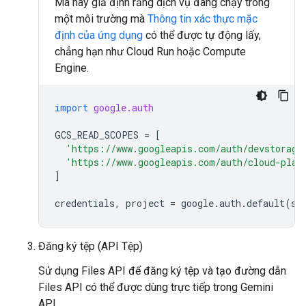
Mã này giả định rằng dịch vụ đang chạy trong
một môi trường mà
Thông tin xác thực mặc
định của ứng dụng
có thể được tự động lấy,
chẳng hạn như Cloud Run hoặc Compute
Engine.
import
google.auth
GCS_READ_SCOPES
=
[
'https://www.googleapis.com/auth/devstorage
'https://www.googleapis.com/auth/cloud-plat
]
credentials
,
project
=
google
.
auth
.
default
(
sc
Đăng ký tệp (API Tệp)
Sử dụng Files API để đăng ký tệp và tạo đường dẫn
Files API có thể được dùng trực tiếp trong Gemini
API.