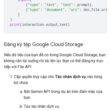
{
"type"
:
"text"
,
"text"
:
prompt
},
{
"type"
:
"document"
,
"uri"
:
doc_file
.
uri
,
]
)
print
(
interaction
.
output_text
)
Đăng ký tệp Google Cloud Storage
Nếu dữ liệu của bạn đã có trong Google Cloud Storage, bạn
không cần tải xuống rồi tải lên lại. Bạn có thể đăng ký trực
tiếp với File API.
Cấp quyền truy cập cho
Tác nhân dịch vụ
vào từng
bộ chứa
Bật Gemini API trong dự án trên đám mây của
bạn.
Tạo tác nhân dịch vụ: