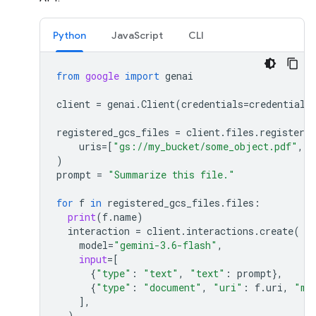
Python
JavaScript
CLI
from
google
import
genai
client
=
genai
.
Client
(
credentials
=
credentials
registered_gcs_files
=
client
.
files
.
register_f
uris
=
[
"gs://my_bucket/some_object.pdf"
,
"
)
prompt
=
"Summarize this file."
for
f
in
registered_gcs_files
.
files
:
print
(
f
.
name
)
interaction
=
client
.
interactions
.
create
(
model
=
"gemini-3.6-flash"
,
input
=
[
{
"type"
:
"text"
,
"text"
:
prompt
},
{
"type"
:
"document"
,
"uri"
:
f
.
uri
,
"mi
],
)