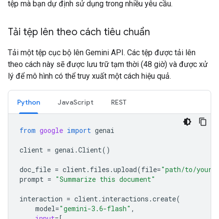
tệp mà bạn dự định sử dụng trong nhiều yêu cầu.
Tải tệp lên theo cách tiêu chuẩn
Tải một tệp cục bộ lên Gemini API. Các tệp được tải lên
theo cách này sẽ được lưu trữ tạm thời (48 giờ) và được xử
lý để mô hình có thể truy xuất một cách hiệu quả.
Python
JavaScript
REST
from
google
import
genai
client
=
genai
.
Client
()
doc_file
=
client
.
files
.
upload
(
file
=
"path/to/your/
prompt
=
"Summarize this document"
interaction
=
client
.
interactions
.
create
(
model
=
"gemini-3.6-flash"
,
input
=
[