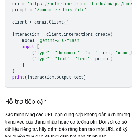
uri
=
"https://ontheline.trincoll.edu/images/bookd
prompt
=
"Summarize this file"
client
=
genai
.
Client
()
interaction
=
client
.
interactions
.
create
(
model
=
"gemini-3.6-flash"
,
input
=
[
{
"type"
:
"document"
,
"uri"
:
uri
,
"mime_ty
{
"type"
:
"text"
,
"text"
:
prompt
}
]
)
print
(
interaction
.
output_text
)
Hỗ trợ tiếp cận
Xác minh rằng các URL bạn cung cấp không dẫn đến những
trang yêu cầu đăng nhập hoặc có tường phí. Đối với cơ sở
dữ liệu riêng tư, hãy đảm bảo rằng bạn tạo một URL đã ký
với quyền truy cập và thời gian hết hạn chính xác.