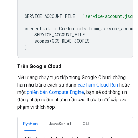
]
SERVICE_ACCOUNT_FILE
=
'service-account.json'
credentials
=
Credentials
.
from_service_accoun
SERVICE_ACCOUNT_FILE
,
scopes
=
GCS_READ_SCOPES
)
Trên Google Cloud
Nếu đang chạy trực tiếp trong Google Cloud, chẳng
hạn như bằng cách sử dụng
các hàm Cloud Run
hoặc
một
phiên bản Compute Engine
, bạn sẽ có thông tin
đăng nhập ngầm nhưng cần xác thực lại để cấp các
phạm vi thích hợp.
Python
JavaScript
CLI