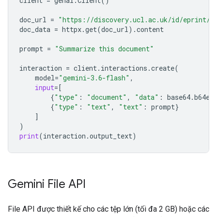
client
=
genai
.
Client
()
doc_url
=
"https://discovery.ucl.ac.uk/id/eprint/1
doc_data
=
httpx
.
get
(
doc_url
)
.
content
prompt
=
"Summarize this document"
interaction
=
client
.
interactions
.
create
(
model
=
"gemini-3.6-flash"
,
input
=
[
{
"type"
:
"document"
,
"data"
:
base64
.
b64en
{
"type"
:
"text"
,
"text"
:
prompt
}
]
)
print
(
interaction
.
output_text
)
Gemini File API
File API được thiết kế cho các tệp lớn (tối đa 2 GB) hoặc các