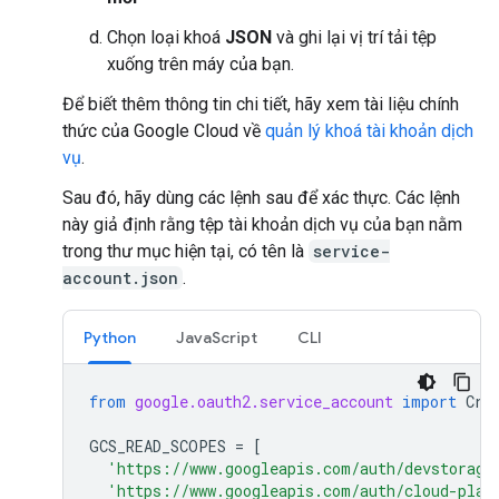
Chọn loại khoá
JSON
và ghi lại vị trí tải tệp
xuống trên máy của bạn.
Để biết thêm thông tin chi tiết, hãy xem tài liệu chính
thức của Google Cloud về
quản lý khoá tài khoản dịch
vụ
.
Sau đó, hãy dùng các lệnh sau để xác thực. Các lệnh
này giả định rằng tệp tài khoản dịch vụ của bạn nằm
trong thư mục hiện tại, có tên là
service-
account.json
.
Python
JavaScript
CLI
from
google.oauth2.service_account
import
Cre
GCS_READ_SCOPES
=
[
'https://www.googleapis.com/auth/devstorage
'https://www.googleapis.com/auth/cloud-plat