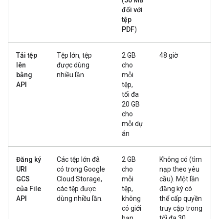
(
50 MB
đối với
tệp
PDF
)
Tải tệp
Tệp lớn, tệp
2 GB
48 giờ
lên
được dùng
cho
bằng
nhiều lần.
mỗi
API
tệp,
tối đa
20 GB
cho
mỗi dự
án
Đăng ký
Các tệp lớn đã
2 GB
Không có (tìm
URI
có trong Google
cho
nạp theo yêu
GCS
Cloud Storage,
mỗi
cầu). Một lần
của File
các tệp được
tệp,
đăng ký có
API
dùng nhiều lần.
không
thể cấp quyền
có giới
truy cập trong
hạn
tối đa 30