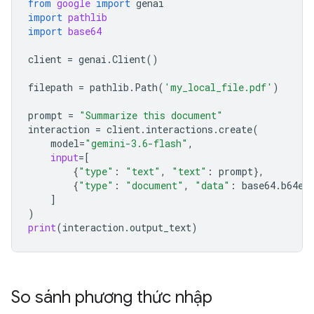
from
google
import
genai
import
pathlib
import
base64
client
=
genai
.
Client
()
filepath
=
pathlib
.
Path
(
'my_local_file.pdf'
)
prompt
=
"Summarize this document"
interaction
=
client
.
interactions
.
create
(
model
=
"gemini-3.6-flash"
,
input
=
[
{
"type"
:
"text"
,
"text"
:
prompt
},
{
"type"
:
"document"
,
"data"
:
base64
.
b64en
]
)
print
(
interaction
.
output_text
)
So sánh phương thức nhập