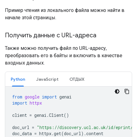
Пример чтения из локального файла можно найти в
начале этой страницы.
Получить данные с URL-адреса
Также можно получить файл по URL-адресу,
преобразовать его в байты и включить в качестве
входных данных.
Python
JavaScript
ОТДЫХ
from
google
import
genai
import
httpx
client
=
genai
.
Client
()
doc_url
=
"https://discovery.ucl.ac.uk/id/eprint/1
doc_data
=
httpx
.
get
(
doc_url
)
.
content