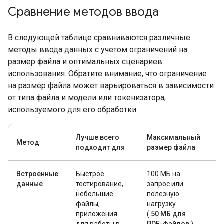
Сравнение методов ввода
В следующей таблице сравниваются различные
методы ввода данных с учетом ограничений на
размер файла и оптимальных сценариев
использования. Обратите внимание, что ограничение
на размер файла может варьироваться в зависимости
от типа файла и модели или токенизатора,
используемого для его обработки.
Лучше всего
Максимальный
Метод
У
подходит для
размер файла
Встроенные
Быстрое
100 МБ на
Н
данные
тестирование,
запрос или
(о
небольшие
полезную
с
файлы,
нагрузку
з
приложения
(
50 МБ для