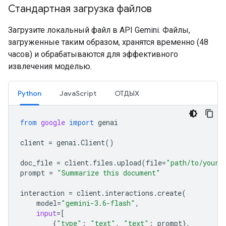
Стандартная загрузка файлов
Загрузите локальный файл в API Gemini. Файлы,
загруженные таким образом, хранятся временно (48
часов) и обрабатываются для эффективного
извлечения моделью.
Python
JavaScript
ОТДЫХ
from
google
import
genai
client
=
genai
.
Client
()
doc_file
=
client
.
files
.
upload
(
file
=
"path/to/your/
prompt
=
"Summarize this document"
interaction
=
client
.
interactions
.
create
(
model
=
"gemini-3.6-flash"
,
input
=
[
{
"type"
:
"text"
,
"text"
:
prompt
},