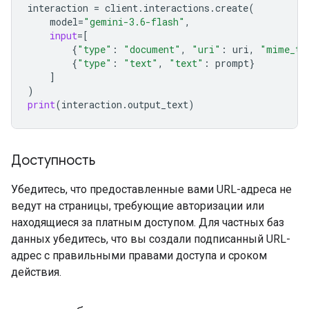
interaction
=
client
.
interactions
.
create
(
model
=
"gemini-3.6-flash"
,
input
=
[
{
"type"
:
"document"
,
"uri"
:
uri
,
"mime_ty
{
"type"
:
"text"
,
"text"
:
prompt
}
]
)
print
(
interaction
.
output_text
)
Доступность
Убедитесь, что предоставленные вами URL-адреса не
ведут на страницы, требующие авторизации или
находящиеся за платным доступом. Для частных баз
данных убедитесь, что вы создали подписанный URL-
адрес с правильными правами доступа и сроком
действия.