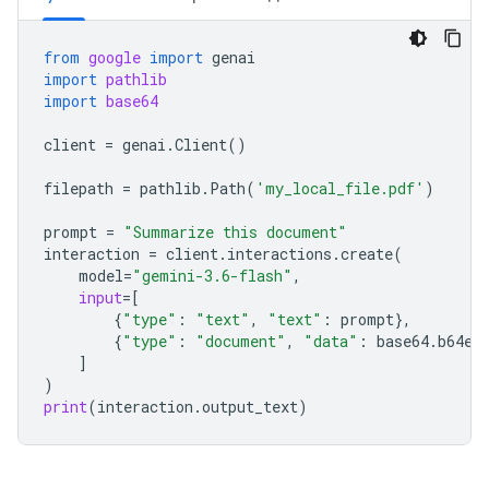
from
google
import
genai
import
pathlib
import
base64
client
=
genai
.
Client
()
filepath
=
pathlib
.
Path
(
'my_local_file.pdf'
)
prompt
=
"Summarize this document"
interaction
=
client
.
interactions
.
create
(
model
=
"gemini-3.6-flash"
,
input
=
[
{
"type"
:
"text"
,
"text"
:
prompt
},
{
"type"
:
"document"
,
"data"
:
base64
.
b64en
]
)
print
(
interaction
.
output_text
)