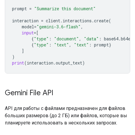
prompt
=
"Summarize this document"
interaction
=
client
.
interactions
.
create
(
model
=
"gemini-3.6-flash"
,
input
=
[
{
"type"
:
"document"
,
"data"
:
base64
.
b64en
{
"type"
:
"text"
,
"text"
:
prompt
}
]
)
print
(
interaction
.
output_text
)
Gemini File API
API для работы с файлами предназначен для файлов
больших размеров (до 2 ГБ) или файлов, которые вы
планируете использовать в нескольких запросах.