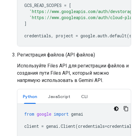
GCS_READ_SCOPES
=
[
'https://www.googleapis.com/auth/devstorage
'https://www.googleapis.com/auth/cloud-plat
]
credentials
,
project
=
google
.
auth
.
default
(
sc
Регистрация файлов (API файлов)
Используйте Files API для регистрации файлов и
создания пути Files API, который можно
напрямую использовать в Gemini API.
Python
JavaScript
CLI
from
google
import
genai
client
=
genai
.
Client
(
credentials
=
credentials