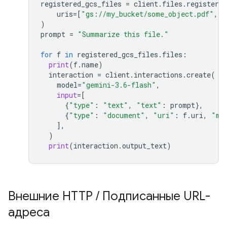
registered_gcs_files
=
client
.
files
.
register_f
uris
=
[
"gs://my_bucket/some_object.pdf"
,
"
)
prompt
=
"Summarize this file."
for
f
in
registered_gcs_files
.
files
:
print
(
f
.
name
)
interaction
=
client
.
interactions
.
create
(
model
=
"gemini-3.6-flash"
,
input
=
[
{
"type"
:
"text"
,
"text"
:
prompt
},
{
"type"
:
"document"
,
"uri"
:
f
.
uri
,
"mi
],
)
print
(
interaction
.
output_text
)
Внешние HTTP
/
Подписанные URL-
адреса