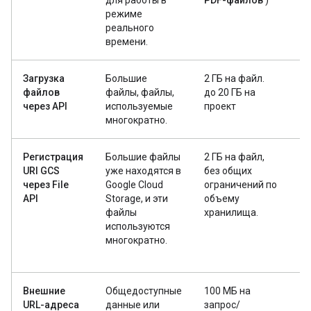
для работы в
PDF-файлов
)
режиме
реального
времени.
Загрузка
Большие
2 ГБ на файл.
48
файлов
файлы, файлы,
до 20 ГБ на
через API
используемые
проект
многократно.
Регистрация
Большие файлы
2 ГБ на файл,
Н
URI GCS
уже находятся в
без общих
(
через File
Google Cloud
ограничений по
по
API
Storage, и эти
объему
О
файлы
хранилища.
р
используются
п
многократно.
до
до
Внешние
Общедоступные
100 МБ на
Н
URL-адреса
данные или
запрос/
(п