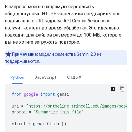
В запросе можно напрямую передавать
общедоступные HTTPS-адреса или предварительно
подписанные URL-адреса. API Gemini безопасно
получит контент во время обработки. Это идеально
подходит для файлов размером до 100 МБ, которые
вы не хотите загружать повторно.
Примечание:
модели семейства Gemini 2.0 не
поддерживаются.
Python
JavaScript
ОТДЫХ
from
google
import
genai
uri
=
"https://ontheline.trincoll.edu/images/bookd
prompt
=
"Summarize this file"
client
=
genai
.
Client
()