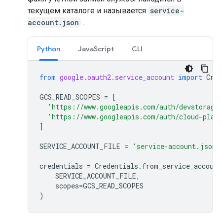
текущем каталоге и называется
service-
account.json
.
Python
JavaScript
CLI
from
google.oauth2.service_account
import
Cre
GCS_READ_SCOPES
=
[
'https://www.googleapis.com/auth/devstorage
'https://www.googleapis.com/auth/cloud-plat
]
SERVICE_ACCOUNT_FILE
=
'service-account.json'
credentials
=
Credentials
.
from_service_accoun
SERVICE_ACCOUNT_FILE
,
scopes
=
GCS_READ_SCOPES
)