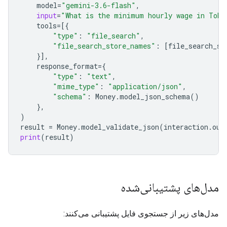
model
=
"gemini-3.6-flash"
,
input
=
"What is the minimum hourly wage in Toky
tools
=
[{
"type"
:
"file_search"
,
"file_search_store_names"
:
[
file_search_st
}],
response_format
=
{
"type"
:
"text"
,
"mime_type"
:
"application/json"
,
"schema"
:
Money
.
model_json_schema
()
},
)
result
=
Money
.
model_validate_json
(
interaction
.
out
print
(
result
)
مدل‌های پشتیبانی‌شده
مدل‌های زیر از جستجوی فایل پشتیبانی می‌کنند: