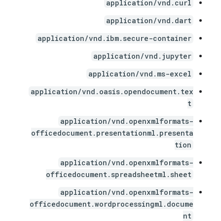
application/vnd.curl
application/vnd.dart
application/vnd.ibm.secure-container
application/vnd.jupyter
application/vnd.ms-excel
application/vnd.oasis.opendocument.tex
t
application/vnd.openxmlformats-
officedocument.presentationml.presenta
tion
application/vnd.openxmlformats-
officedocument.spreadsheetml.sheet
application/vnd.openxmlformats-
officedocument.wordprocessingml.docume
nt