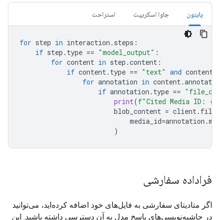
پایتون
جاوا اسکریپت
استراحت
for
step
in
interaction
.
steps
:
if
step
.
type
==
"model_output"
:
for
content
in
step
.
content
:
if
content
.
type
==
"text"
and
content
.
for
annotation
in
content
.
annotatio
if
annotation
.
type
==
"file_ci
print
(
f
"Cited Media ID: 
{
a
blob_content
=
client
.
file_
media_id
=
annotation
.
me
)
فراداده سفارشی
اگر متادیتای سفارشی به فایل‌های خود اضافه کرده‌اید، می‌توانید
در حاشیه‌نویسی‌های پاسخ مدل به آن دسترسی داشته باشید. این