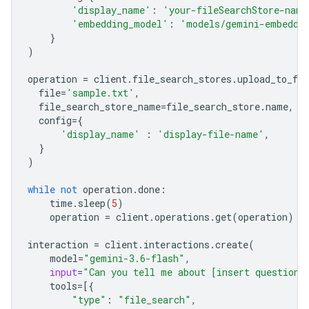
'display_name'
:
'your-fileSearchStore-name
'embedding_model'
:
'models/gemini-embeddi
}
)
operation
=
client
.
file_search_stores
.
upload_to_fil
file
=
'sample.txt'
,
file_search_store_name
=
file_search_store
.
name
,
config
=
{
'display_name'
:
'display-file-name'
,
}
)
while
not
operation
.
done
:
time
.
sleep
(
5
)
operation
=
client
.
operations
.
get
(
operation
)
interaction
=
client
.
interactions
.
create
(
model
=
"gemini-3.6-flash"
,
input
=
"Can you tell me about [insert question]
tools
=
[{
"type"
:
"file_search"
,