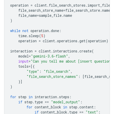
operation
=
client
.
file_search_stores
.
import_file
(
file_search_store_name
=
file_search_store
.
name
,
file_name
=
sample_file
.
name
)
while
not
operation
.
done
:
time
.
sleep
(
5
)
operation
=
client
.
operations
.
get
(
operation
)
interaction
=
client
.
interactions
.
create
(
model
=
"gemini-3.6-flash"
,
input
=
"Can you tell me about [insert question]
tools
=
[{
"type"
:
"file_search"
,
"file_search_store_names"
:
[
file_search_st
}]
)
for
step
in
interaction
.
steps
:
if
step
.
type
==
"model_output"
:
for
content_block
in
step
.
content
:
if
content_block
.
type
==
"text"
: