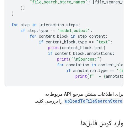
"file_search_store_names"
:
[
file_search_st
}]
)
for
step
in
interaction
.
steps
:
if
step
.
type
==
"model_output"
:
for
content_block
in
step
.
content
:
if
content_block
.
type
==
"text"
:
print
(
content_block
.
text
)
if
content_block
.
annotations
:
print
(
"
\n
Sources:"
)
for
annotation
in
content_block
if
annotation
.
type
==
"fil
print
(
f
"  - 
{
annotatio
برای اطلاعات بیشتر، مرجع API مربوط به
uploadToFileSearchStore
را بررسی کنید.
وارد کردن فایل‌ها