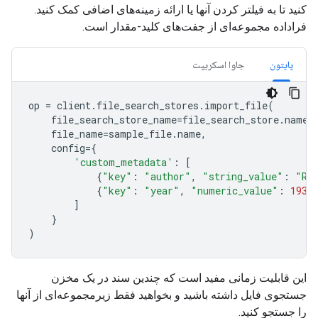
کنید تا به فیلتر کردن آنها یا ارائه زمینه‌های اضافی کمک کنید.
فراداده مجموعه‌ای از جفت‌های کلید-مقدار است.
پایتون
جاوا اسکریپت
op
=
client
.
file_search_stores
.
import_file
(
file_search_store_name
=
file_search_store
.
name
,
file_name
=
sample_file
.
name
,
config
=
{
'custom_metadata'
:
[
{
"key"
:
"author"
,
"string_value"
:
"Ro
{
"key"
:
"year"
,
"numeric_value"
:
1934
]
}
)
این قابلیت زمانی مفید است که چندین سند در یک مخزن
جستجوی فایل داشته باشید و بخواهید فقط زیرمجموعه‌ای از آنها
را جستجو کنید.