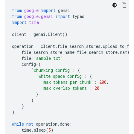
from
google
import
genai
from
google.genai
import
types
import
time
client
=
genai
.
Client
()
operation
=
client
.
file_search_stores
.
upload_to_fil
file_search_store_name
=
file_search_store
.
name
,
file
=
'sample.txt'
,
config
=
{
'chunking_config'
:
{
'white_space_config'
:
{
'max_tokens_per_chunk'
:
200
,
'max_overlap_tokens'
:
20
}
}
}
)
while
not
operation
.
done
:
time
.
sleep
(
5
)