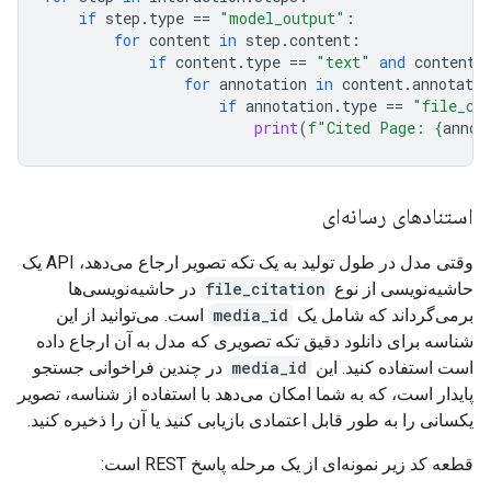
if
step
.
type
==
"model_output"
:
for
content
in
step
.
content
:
if
content
.
type
==
"text"
and
content
.
for
annotation
in
content
.
annotatio
if
annotation
.
type
==
"file_ci
print
(
f
"Cited Page: 
{
annot
استنادهای رسانه‌ای
وقتی مدل در طول تولید به یک تکه تصویر ارجاع می‌دهد، API یک
حاشیه‌نویسی از نوع
file_citation
در حاشیه‌نویسی‌ها
برمی‌گرداند که شامل یک
media_id
است. می‌توانید از این
شناسه برای دانلود دقیق تکه تصویری که مدل به آن ارجاع داده
است استفاده کنید. این
media_id
در چندین فراخوانی جستجو
پایدار است، که به شما امکان می‌دهد با استفاده از شناسه، تصویر
یکسانی را به طور قابل اعتمادی بازیابی کنید یا آن را ذخیره کنید.
قطعه کد زیر نمونه‌ای از یک مرحله پاسخ REST است: