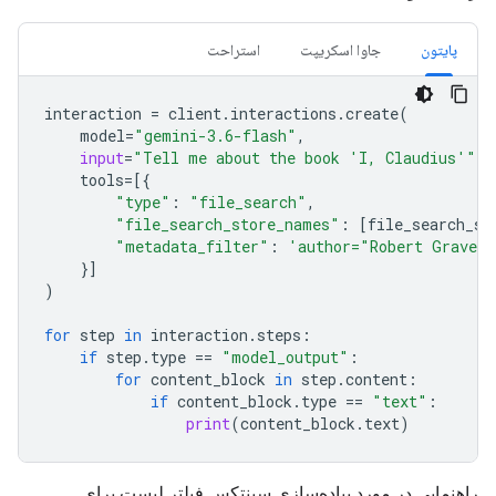
پایتون
جاوا اسکریپت
استراحت
interaction
=
client
.
interactions
.
create
(
model
=
"gemini-3.6-flash"
,
input
=
"Tell me about the book 'I, Claudius'"
,
tools
=
[{
"type"
:
"file_search"
,
"file_search_store_names"
:
[
file_search_st
"metadata_filter"
:
'author="Robert Graves
}]
)
for
step
in
interaction
.
steps
:
if
step
.
type
==
"model_output"
:
for
content_block
in
step
.
content
:
if
content_block
.
type
==
"text"
:
print
(
content_block
.
text
)
راهنمایی در مورد پیاده‌سازی سینتکس فیلتر لیست برای