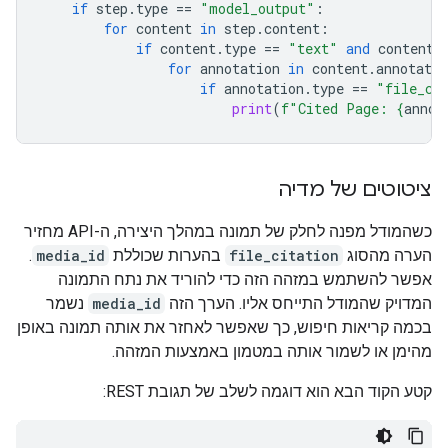
if
step
.
type
==
"model_output"
:
for
content
in
step
.
content
:
if
content
.
type
==
"text"
and
content
.
for
annotation
in
content
.
annotatio
if
annotation
.
type
==
"file_ci
print
(
f
"Cited Page: 
{
annot
ציטוטים של מדיה
כשהמודל מפנה לחלק של תמונה במהלך היצירה, ה-API מחזיר
הערה מהסוג
file_citation
בהערות שכוללת
media_id
.
אפשר להשתמש במזהה הזה כדי להוריד את נתח התמונה
המדויק שהמודל התייחס אליו. הערך הזה
media_id
נשמר
בכמה קריאות חיפוש, כך שאפשר לאחזר את אותה תמונה באופן
מהימן או לשמור אותה במטמון באמצעות המזהה.
קטע הקוד הבא הוא דוגמה לשלב של תגובת REST: