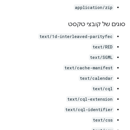
application/zip
סוגים של קובצי טקסט
text/1d-interleaved-parityfec
text/RED
text/SGML
text/cache-manifest
text/calendar
text/cql
text/cql-extension
text/cql-identifier
text/css