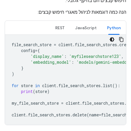
חיפוש קבצים הם בהיקף גלובלי.
הנה כמה דוגמאות לניהול מאגרי חיפוש קבצים:
REST
JavaScript
Python
file_search_store
=
client
.
file_search_stores
.
creat
config
=
{
'display_name'
:
'myfilesearchstore123'
,
'embedding_model'
:
'models/gemini-embeddi
}
)
for
store
in
client
.
file_search_stores
.
list
():
print
(
store
)
my_file_search_store
=
client
.
file_search_stores
.
g
client
.
file_search_stores
.
delete
(
name
=
file_search_