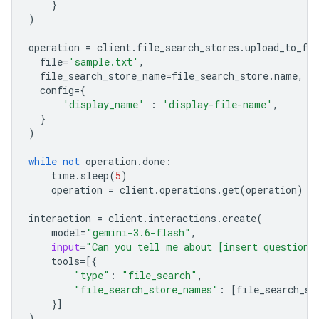
}
)
operation
=
client
.
file_search_stores
.
upload_to_fil
file
=
'sample.txt'
,
file_search_store_name
=
file_search_store
.
name
,
config
=
{
'display_name'
:
'display-file-name'
,
}
)
while
not
operation
.
done
:
time
.
sleep
(
5
)
operation
=
client
.
operations
.
get
(
operation
)
interaction
=
client
.
interactions
.
create
(
model
=
"gemini-3.6-flash"
,
input
=
"Can you tell me about [insert question]
tools
=
[{
"type"
:
"file_search"
,
"file_search_store_names"
:
[
file_search_st
}]
)