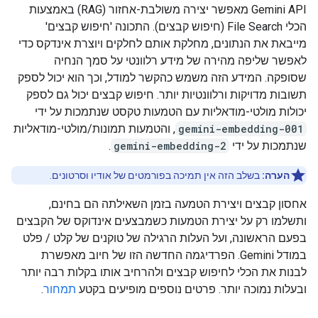
‫Gemini API מאפשר יצירה משולבת-אחזור (RAG) באמצעות
הכלי File Search (חיפוש קבצים). התכונה 'חיפוש קבצים'
מייבאת את הנתונים, מחלקת אותם לחלקים ויוצרת אינדקס כדי
לאפשר שליפה מהירה של מידע רלוונטי על סמך הנחיה
שסופקה. המידע הזה משמש כהקשר למודל, וכך הוא יכול לספק
תשובות מדויקות ורלוונטיות יותר. חיפוש קבצים יכול גם לספק
יכולות מולטי-מודאליות עם הטמעות טקסט שנתמכות על ידי
gemini-embedding-001
, והטמעות תמונות/מולטי-מודאליות
שנתמכות על ידי
gemini-embedding-2
.
הערה:
בשלב הזה אין תמיכה בפורמטים של אודיו וסרטונים.
אחסון קבצים ויצירת הטמעה בזמן השאילתה הם בחינם,
ותשלמו רק על יצירת הטמעות כשמבצעים אינדוקס של הקבצים
בפעם הראשונה, ועל העלות הרגילה של טוקנים של קלט / פלט
במודל Gemini. הפרדיגמה החדשה הזו של חיוב מאפשרת
לבנות את הכלי לחיפוש קבצים ולהרחיב אותו בקלות רבה יותר
ובעלות נמוכה יותר. פרטים נוספים מופיעים בקטע
תמחור
.