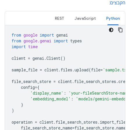
הקבצים
:
REST
JavaScript
Python
from
google
import
genai
from
google.genai
import
types
import
time
client
=
genai
.
Client
()
sample_file
=
client
.
files
.
upload
(
file
=
'sample.txt
file_search_store
=
client
.
file_search_stores
.
creat
config
=
{
'display_name'
:
'your-fileSearchStore-name
'embedding_model'
:
'models/gemini-embeddi
}
)
operation
=
client
.
file_search_stores
.
import_file
(
file_search_store_name
=
file_search_store
.
name
,