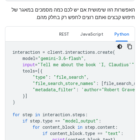
האפשרות הזו שימושית אם יש לכם כמה מסמכים במאגר של
חיפוש קבצים ואתם רוצים לחפש רק בחלק מהם.
REST
JavaScript
Python
interaction
=
client
.
interactions
.
create
(
model
=
"gemini-3.6-flash"
,
input
=
"Tell me about the book 'I, Claudius'"
,
tools
=
[{
"type"
:
"file_search"
,
"file_search_store_names"
:
[
file_search_st
"metadata_filter"
:
'author="Robert Graves
}]
)
for
step
in
interaction
.
steps
:
if
step
.
type
==
"model_output"
:
for
content_block
in
step
.
content
:
if
content_block
.
type
==
"text"
:
print
(
content_block
.
text
)