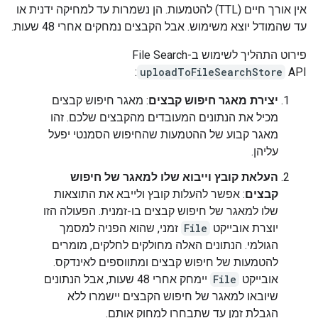
אין אורך חיים (TTL) להטמעות. הן נשמרות עד למחיקה ידנית או
עד שהמודל יוצא משימוש. אבל הקבצים נמחקים אחרי 48 שעות.
פירוט התהליך לשימוש ב-File Search
uploadToFileSearchStore
API:
יצירת מאגר חיפוש קבצים
: מאגר חיפוש קבצים
מכיל את הנתונים המעובדים מהקבצים שלכם. זהו
מאגר קבוע של ההטמעות שהחיפוש הסמנטי יפעל
עליהן.
העלאת קובץ וייבוא שלו למאגר של חיפוש
קבצים
: אפשר להעלות קובץ ולייבא את התוצאות
שלו למאגר של חיפוש קבצים בו-זמנית. הפעולה הזו
יוצרת אובייקט
File
זמני, שהוא הפניה למסמך
הגולמי. הנתונים האלה מחולקים לחלקים, מומרים
להטמעות של חיפוש קבצים ומתווספים לאינדקס.
אובייקט
File
יימחק אחרי 48 שעות, אבל הנתונים
שיובאו למאגר של חיפוש הקבצים יישמרו ללא
הגבלת זמן עד שתבחרו למחוק אותם.