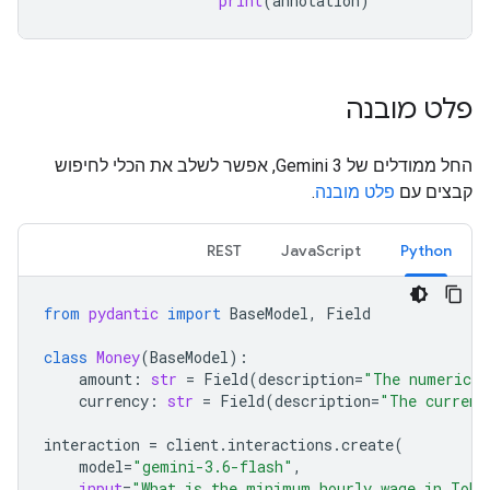
print
(
annotation
)
פלט מובנה
החל ממודלים של Gemini 3, אפשר לשלב את הכלי לחיפוש
קבצים עם
פלט מובנה
.
REST
JavaScript
Python
from
pydantic
import
BaseModel
,
Field
class
Money
(
BaseModel
):
amount
:
str
=
Field
(
description
=
"The numerical
currency
:
str
=
Field
(
description
=
"The currenc
interaction
=
client
.
interactions
.
create
(
model
=
"gemini-3.6-flash"
,
input
=
"What is the minimum hourly wage in Toky