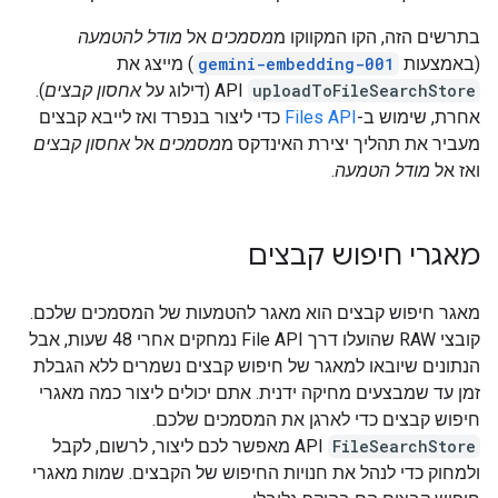
בתרשים הזה, הקו המקווקו מ
מסמכים
אל
מודל להטמעה
(באמצעות
gemini-embedding-001
) מייצג את
uploadToFileSearchStore
API (דילוג על
אחסון קבצים
).
אחרת, שימוש ב-
Files API
כדי ליצור בנפרד ואז לייבא קבצים
מעביר את תהליך יצירת האינדקס מ
מסמכים
אל
אחסון קבצים
ואז אל
מודל הטמעה
.
מאגרי חיפוש קבצים
מאגר חיפוש קבצים הוא מאגר להטמעות של המסמכים שלכם.
קובצי RAW שהועלו דרך File API נמחקים אחרי 48 שעות, אבל
הנתונים שיובאו למאגר של חיפוש קבצים נשמרים ללא הגבלת
זמן עד שמבצעים מחיקה ידנית. אתם יכולים ליצור כמה מאגרי
חיפוש קבצים כדי לארגן את המסמכים שלכם.
FileSearchStore
API מאפשר לכם ליצור, לרשום, לקבל
ולמחוק כדי לנהל את חנויות החיפוש של הקבצים. שמות מאגרי