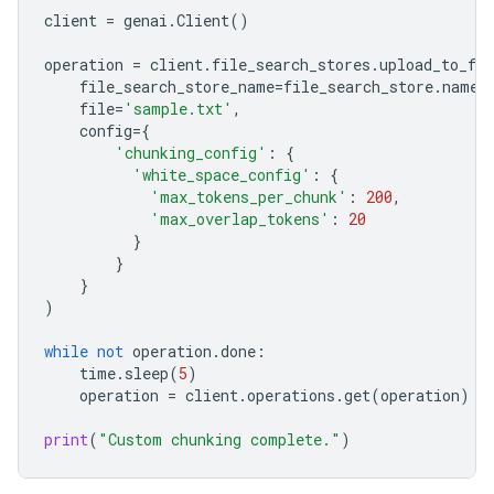
client
=
genai
.
Client
()
operation
=
client
.
file_search_stores
.
upload_to_fil
file_search_store_name
=
file_search_store
.
name
,
file
=
'sample.txt'
,
config
=
{
'chunking_config'
:
{
'white_space_config'
:
{
'max_tokens_per_chunk'
:
200
,
'max_overlap_tokens'
:
20
}
}
}
)
while
not
operation
.
done
:
time
.
sleep
(
5
)
operation
=
client
.
operations
.
get
(
operation
)
print
(
"Custom chunking complete."
)