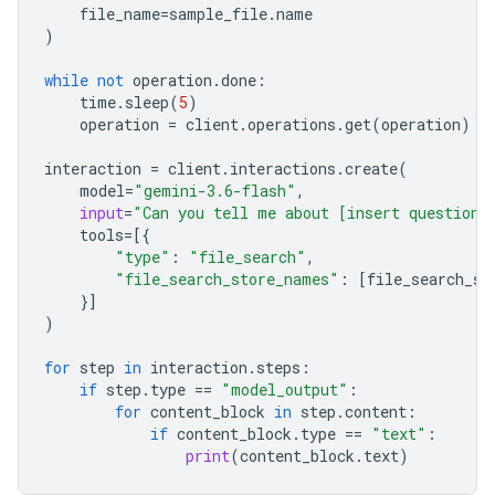
file_name
=
sample_file
.
name
)
while
not
operation
.
done
:
time
.
sleep
(
5
)
operation
=
client
.
operations
.
get
(
operation
)
interaction
=
client
.
interactions
.
create
(
model
=
"gemini-3.6-flash"
,
input
=
"Can you tell me about [insert question]
tools
=
[{
"type"
:
"file_search"
,
"file_search_store_names"
:
[
file_search_st
}]
)
for
step
in
interaction
.
steps
:
if
step
.
type
==
"model_output"
:
for
content_block
in
step
.
content
:
if
content_block
.
type
==
"text"
:
print
(
content_block
.
text
)