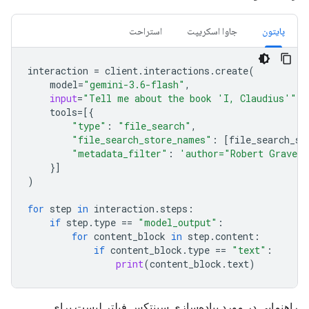
پایتون
جاوا اسکریپت
استراحت
interaction
=
client
.
interactions
.
create
(
model
=
"gemini-3.6-flash"
,
input
=
"Tell me about the book 'I, Claudius'"
,
tools
=
[{
"type"
:
"file_search"
,
"file_search_store_names"
:
[
file_search_st
"metadata_filter"
:
'author="Robert Graves
}]
)
for
step
in
interaction
.
steps
:
if
step
.
type
==
"model_output"
:
for
content_block
in
step
.
content
:
if
content_block
.
type
==
"text"
:
print
(
content_block
.
text
)
راهنمایی در مورد پیاده‌سازی سینتکس فیلتر لیست برای