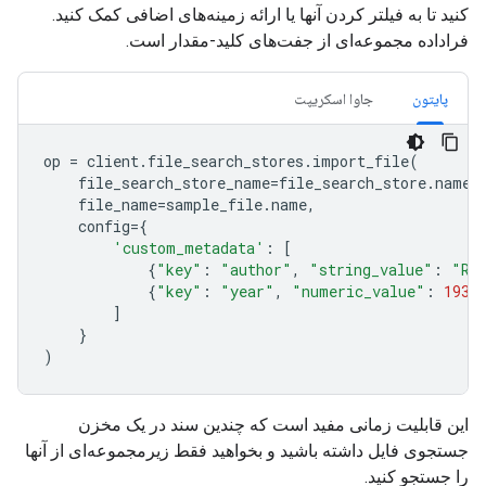
کنید تا به فیلتر کردن آنها یا ارائه زمینه‌های اضافی کمک کنید.
فراداده مجموعه‌ای از جفت‌های کلید-مقدار است.
پایتون
جاوا اسکریپت
op
=
client
.
file_search_stores
.
import_file
(
file_search_store_name
=
file_search_store
.
name
,
file_name
=
sample_file
.
name
,
config
=
{
'custom_metadata'
:
[
{
"key"
:
"author"
,
"string_value"
:
"Ro
{
"key"
:
"year"
,
"numeric_value"
:
1934
]
}
)
این قابلیت زمانی مفید است که چندین سند در یک مخزن
جستجوی فایل داشته باشید و بخواهید فقط زیرمجموعه‌ای از آنها
را جستجو کنید.