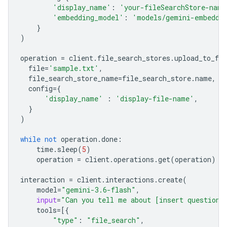
'display_name'
:
'your-fileSearchStore-name
'embedding_model'
:
'models/gemini-embeddi
}
)
operation
=
client
.
file_search_stores
.
upload_to_fil
file
=
'sample.txt'
,
file_search_store_name
=
file_search_store
.
name
,
config
=
{
'display_name'
:
'display-file-name'
,
}
)
while
not
operation
.
done
:
time
.
sleep
(
5
)
operation
=
client
.
operations
.
get
(
operation
)
interaction
=
client
.
interactions
.
create
(
model
=
"gemini-3.6-flash"
,
input
=
"Can you tell me about [insert question]
tools
=
[{
"type"
:
"file_search"
,