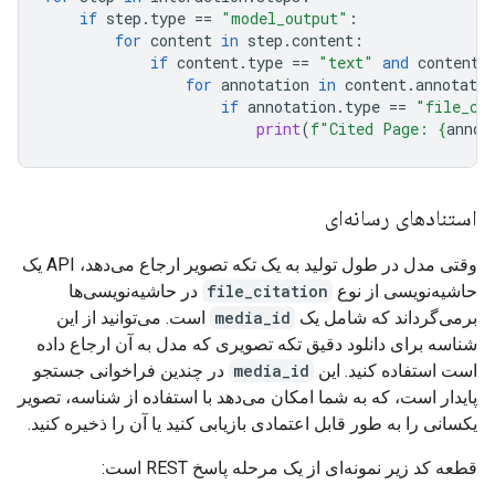
if
step
.
type
==
"model_output"
:
for
content
in
step
.
content
:
if
content
.
type
==
"text"
and
content
.
for
annotation
in
content
.
annotatio
if
annotation
.
type
==
"file_ci
print
(
f
"Cited Page: 
{
annot
استنادهای رسانه‌ای
وقتی مدل در طول تولید به یک تکه تصویر ارجاع می‌دهد، API یک
حاشیه‌نویسی از نوع
file_citation
در حاشیه‌نویسی‌ها
برمی‌گرداند که شامل یک
media_id
است. می‌توانید از این
شناسه برای دانلود دقیق تکه تصویری که مدل به آن ارجاع داده
است استفاده کنید. این
media_id
در چندین فراخوانی جستجو
پایدار است، که به شما امکان می‌دهد با استفاده از شناسه، تصویر
یکسانی را به طور قابل اعتمادی بازیابی کنید یا آن را ذخیره کنید.
قطعه کد زیر نمونه‌ای از یک مرحله پاسخ REST است: