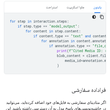
پایتون
جاوا اسکریپت
استراحت
for
step
in
interaction
.
steps
:
if
step
.
type
==
"model_output"
:
for
content
in
step
.
content
:
if
content
.
type
==
"text"
and
content
.
for
annotation
in
content
.
annotatio
if
annotation
.
type
==
"file_ci
print
(
f
"Cited Media ID: 
{
a
blob_content
=
client
.
file_
media_id
=
annotation
.
me
)
فراداده سفارشی
اگر متادیتای سفارشی به فایل‌های خود اضافه کرده‌اید، می‌توانید
در حاشیه‌نویسی‌های پاسخ مدل به آن دسترسی داشته باشید. این