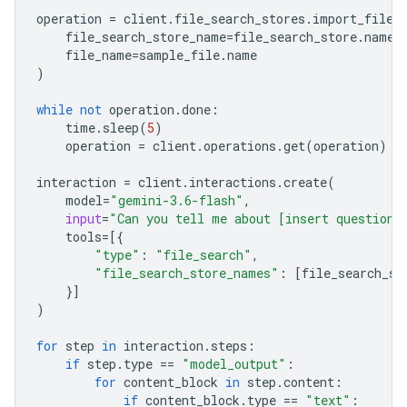
operation
=
client
.
file_search_stores
.
import_file
(
file_search_store_name
=
file_search_store
.
name
,
file_name
=
sample_file
.
name
)
while
not
operation
.
done
:
time
.
sleep
(
5
)
operation
=
client
.
operations
.
get
(
operation
)
interaction
=
client
.
interactions
.
create
(
model
=
"gemini-3.6-flash"
,
input
=
"Can you tell me about [insert question]
tools
=
[{
"type"
:
"file_search"
,
"file_search_store_names"
:
[
file_search_st
}]
)
for
step
in
interaction
.
steps
:
if
step
.
type
==
"model_output"
:
for
content_block
in
step
.
content
:
if
content_block
.
type
==
"text"
: