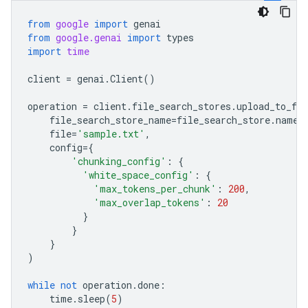
from
google
import
genai
from
google.genai
import
types
import
time
client
=
genai
.
Client
()
operation
=
client
.
file_search_stores
.
upload_to_fil
file_search_store_name
=
file_search_store
.
name
,
file
=
'sample.txt'
,
config
=
{
'chunking_config'
:
{
'white_space_config'
:
{
'max_tokens_per_chunk'
:
200
,
'max_overlap_tokens'
:
20
}
}
}
)
while
not
operation
.
done
:
time
.
sleep
(
5
)