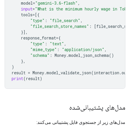
model
=
"gemini-3.6-flash"
,
input
=
"What is the minimum hourly wage in Toky
tools
=
[{
"type"
:
"file_search"
,
"file_search_store_names"
:
[
file_search_st
}],
response_format
=
{
"type"
:
"text"
,
"mime_type"
:
"application/json"
,
"schema"
:
Money
.
model_json_schema
()
},
)
result
=
Money
.
model_validate_json
(
interaction
.
out
print
(
result
)
مدل‌های پشتیبانی‌شده
مدل‌های زیر از جستجوی فایل پشتیبانی می‌کنند: