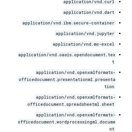
application/vnd.curl
application/vnd.dart
application/vnd.ibm.secure-container
application/vnd.jupyter
application/vnd.ms-excel
application/vnd.oasis.opendocument.tex
t
application/vnd.openxmlformats-
officedocument.presentationml.presenta
tion
application/vnd.openxmlformats-
officedocument.spreadsheetml.sheet
application/vnd.openxmlformats-
officedocument.wordprocessingml.docume
nt