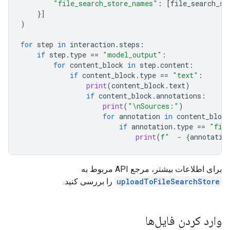
"file_search_store_names"
:
[
file_search_st
}]
)
for
step
in
interaction
.
steps
:
if
step
.
type
==
"model_output"
:
for
content_block
in
step
.
content
:
if
content_block
.
type
==
"text"
:
print
(
content_block
.
text
)
if
content_block
.
annotations
:
print
(
"
\n
Sources:"
)
for
annotation
in
content_block
if
annotation
.
type
==
"fil
print
(
f
"  - 
{
annotatio
برای اطلاعات بیشتر، مرجع API مربوط به
uploadToFileSearchStore
را بررسی کنید.
وارد کردن فایل‌ها