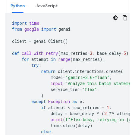
Python
JavaScript
import
time
from
google
import
genai
client
=
genai
.
Client
()
def
call_with_retry
(
max_retries
=
3
,
base_delay
=
5
):
for
attempt
in
range
(
max_retries
):
try
:
return
client
.
interactions
.
create
(
model
=
"gemini-3.6-flash"
,
input
=
"Analyze this batch statemen
service_tier
=
"flex"
,
)
except
Exception
as
e
:
if
attempt
 < 
max_retries
-
1
:
delay
=
base_delay
*
(
2
**
attempt
print
(
f
"Flex busy, retrying in 
{
de
time
.
sleep
(
delay
)
else
: