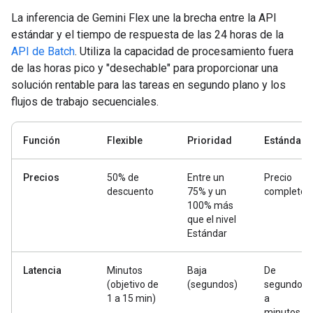
La inferencia de Gemini Flex une la brecha entre la API
estándar y el tiempo de respuesta de las 24 horas de la
API de Batch
. Utiliza la capacidad de procesamiento fuera
de las horas pico y "desechable" para proporcionar una
solución rentable para las tareas en segundo plano y los
flujos de trabajo secuenciales.
Función
Flexible
Prioridad
Estándar
Precios
50% de
Entre un
Precio
descuento
75% y un
completo
100% más
que el nivel
Estándar
Latencia
Minutos
Baja
De
(objetivo de
(segundos)
segundos
1 a 15 min)
a
minutos