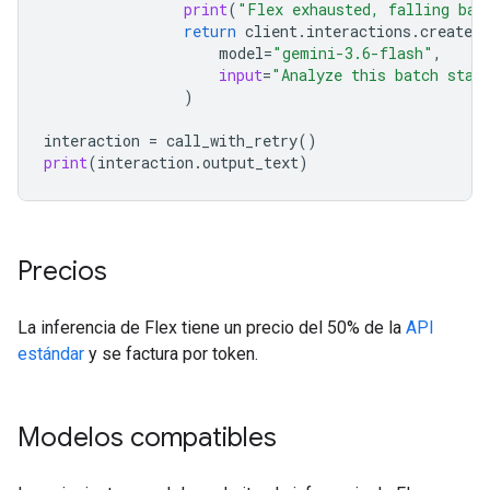
print
(
"Flex exhausted, falling bac
return
client
.
interactions
.
create
(
model
=
"gemini-3.6-flash"
,
input
=
"Analyze this batch stat
)
interaction
=
call_with_retry
()
print
(
interaction
.
output_text
)
Precios
La inferencia de Flex tiene un precio del 50% de la
API
estándar
y se factura por token.
Modelos compatibles