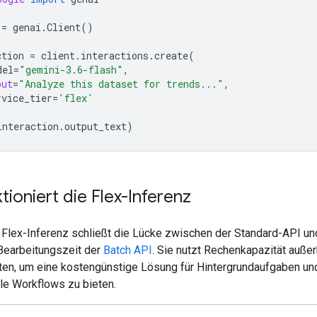
=
genai
.
Client
()
ction
=
client
.
interactions
.
create
(
del
=
"gemini-3.6-flash"
,
put
=
"Analyze this dataset for trends..."
,
rvice_tier
=
'flex'
interaction
.
output_text
)
tioniert die Flex-Inferenz
 Flex-Inferenz schließt die Lücke zwischen der Standard-API un
Bearbeitungszeit der
Batch API
. Sie nutzt Rechenkapazität außer
ten, um eine kostengünstige Lösung für Hintergrundaufgaben un
le Workflows zu bieten.