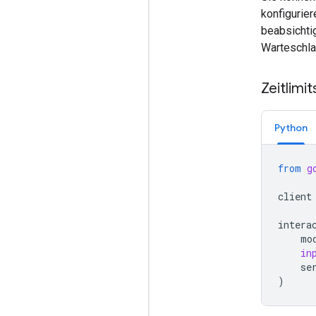
konfigurier
beabsichtig
Warteschla
Zeitlimi
Python
from
g
client
intera
mo
in
se
)