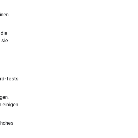
inen
 die
 sie
ard-Tests
gen,
n einigen
 hohes