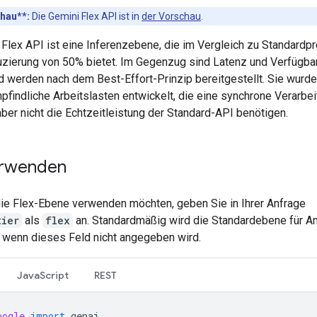
hau**:
Die Gemini Flex API ist in
der Vorschau
.
 Flex API ist eine Inferenzebene, die im Vergleich zu Standardpr
zierung von 50% bietet. Im Gegenzug sind Latenz und Verfügbar
d werden nach dem Best-Effort-Prinzip bereitgestellt. Sie wurde
pfindliche Arbeitslasten entwickelt, die eine synchrone Verarbe
aber nicht die Echtzeitleistung der Standard-API benötigen.
erwenden
ie Flex-Ebene verwenden möchten, geben Sie in Ihrer Anfrage
tier
als
flex
an. Standardmäßig wird die Standardebene für A
 wenn dieses Feld nicht angegeben wird.
JavaScript
REST
oogle
import
genai