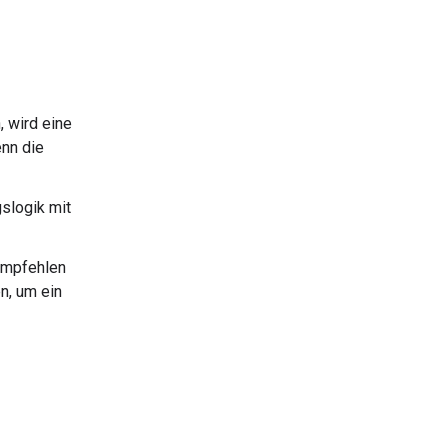
 wird eine
enn die
gslogik mit
 empfehlen
n, um ein