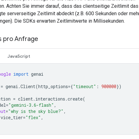
en. Achten Sie immer darauf, dass das clientseitige Zeitlimit das
te serverseitige Zeitlimit abdeckt (z.B. 600 Sekunden oder mehr
ngen). Die SDKs erwarten Zeitlimitwerte in Millisekunden.
ts pro Anfrage
JavaScript
oogle
import
genai
=
genai
.
Client
(
http_options
=
{
"timeout"
:
900000
})
ction
=
client
.
interactions
.
create
(
del
=
"gemini-3.6-flash"
,
put
=
"why is the sky blue?"
,
rvice_tier
=
"flex"
,