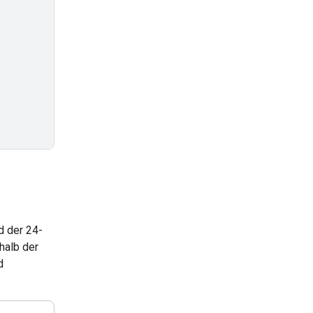
d der 24-
halb der
d