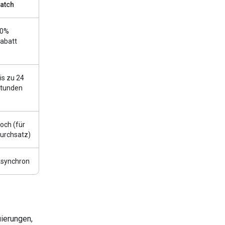
atch
0%
abatt
is zu 24
tunden
och (für
urchsatz)
synchron
uierungen,