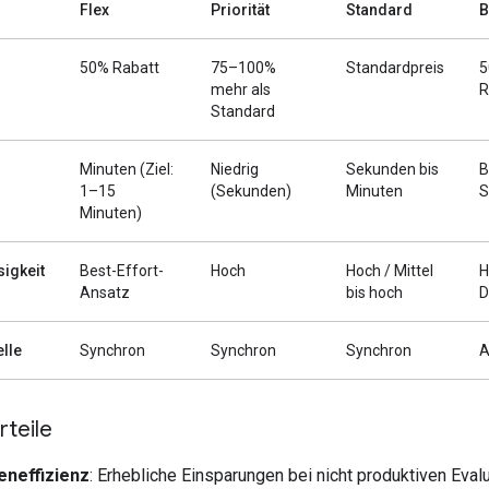
Flex
Priorität
Standard
B
50% Rabatt
75–100%
Standardpreis
5
mehr als
R
Standard
Minuten (Ziel:
Niedrig
Sekunden bis
B
1–15
(Sekunden)
Minuten
S
Minuten)
sigkeit
Best-Effort-
Hoch
Hoch / Mittel
H
Ansatz
bis hoch
D
elle
Synchron
Synchron
Synchron
A
teile
eneffizienz
: Erhebliche Einsparungen bei nicht produktiven Eval