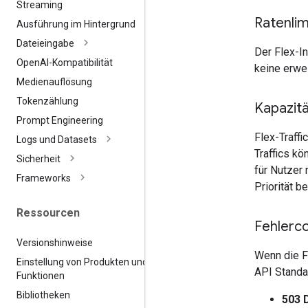
Streaming
Ratenlim
Ausführung im Hintergrund
Dateieingabe
Der Flex-In
Open
AI-Kompatibilität
keine erwe
Medienauflösung
Tokenzählung
Kapazit
Prompt Engineering
Flex-Traffi
Logs und Datasets
Traffics k
Sicherheit
für Nutzer 
Frameworks
Priorität b
Ressourcen
Fehlerc
Versionshinweise
Wenn die Fl
Einstellung von Produkten und
API Standa
Funktionen
Bibliotheken
503 