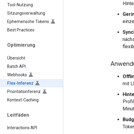
Hinte
Tool-Nutzung
Sitzungsverwaltung
Geri
einze
Ephemerische Tokens
Best Practices
Sync
nächs
Optimierung
flexi
Übersicht
Anwendu
Batch API
Webhooks
Offl
Flex-Inferenz
mit 
Prioritätsinferenz
Hint
Kontext-Caching
Profi
Minut
Leitfäden
Budg
Token
Interactions API