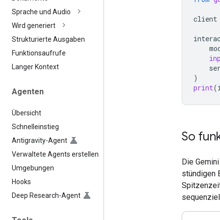
Sprache und Audio
client
Wird generiert
intera
Strukturierte Ausgaben
mo
Funktionsaufrufe
in
Langer Kontext
se
)
print
(
Agenten
Übersicht
Schnelleinstieg
So funk
Antigravity-Agent
Verwaltete Agents erstellen
Die Gemini
Umgebungen
stündigen 
Hooks
Spitzenzei
Deep Research-Agent
sequenziel