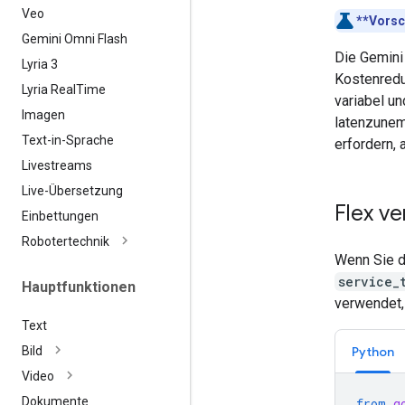
Veo
**Vorsc
Gemini Omni Flash
Die Gemini
Lyria 3
Kostenredu
Lyria Real
Time
variabel un
Imagen
latenzunem
Text-in-Sprache
erfordern, 
Livestreams
Live-Übersetzung
Flex v
Einbettungen
Robotertechnik
Wenn Sie d
service_
Hauptfunktionen
verwendet,
Text
Python
Bild
Video
Dokumente
from
g