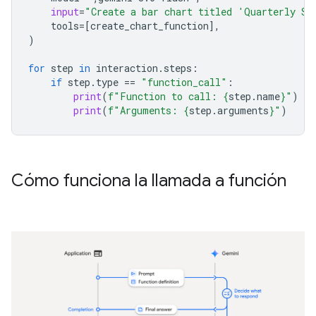
input
=
"Create a bar chart titled 'Quarterly Sa
tools
=
[
create_chart_function
],
)
for
step
in
interaction
.
steps
:
if
step
.
type
==
"function_call"
:
print
(
f
"Function to call: 
{
step
.
name
}
"
)
print
(
f
"Arguments: 
{
step
.
arguments
}
"
)
Cómo funciona la llamada a función