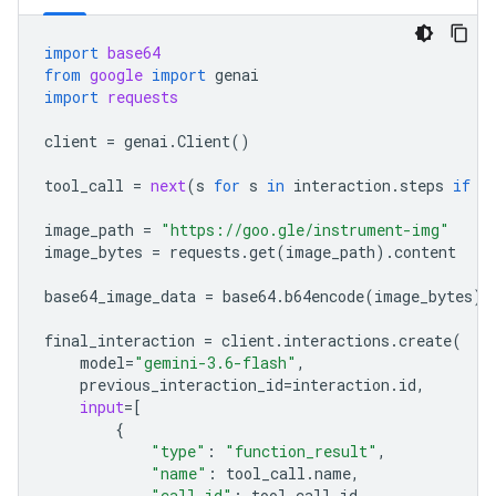
import
base64
from
google
import
genai
import
requests
client
=
genai
.
Client
()
tool_call
=
next
(
s
for
s
in
interaction
.
steps
if
s
image_path
=
"https://goo.gle/instrument-img"
image_bytes
=
requests
.
get
(
image_path
)
.
content
base64_image_data
=
base64
.
b64encode
(
image_bytes
)
.
final_interaction
=
client
.
interactions
.
create
(
model
=
"gemini-3.6-flash"
,
previous_interaction_id
=
interaction
.
id
,
input
=
[
{
"type"
:
"function_result"
,
"name"
:
tool_call
.
name
,
"call_id"
:
tool_call
.
id
,