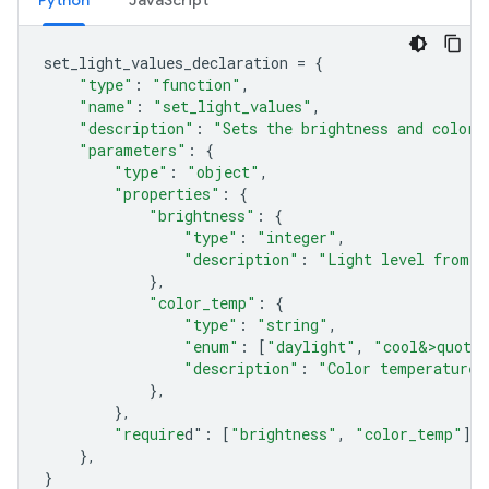
Python
JavaScript
set_light_values_declaration
=
{
"type"
:
"function"
,
"name"
:
"set_light_values"
,
"description"
:
"Sets the brightness and color 
"parameters"
:
{
"type"
:
"object"
,
"properties"
:
{
"brightness"
:
{
"type"
:
"integer"
,
"description"
:
"Light level from 0
},
"color_temp"
:
{
"type"
:
"string"
,
"enum"
:
[
"daylight"
,
"cool&>quot;
"description"
:
"Color temperature"
},
},
"require
d"
:
[
"brightness"
,
"color_temp"
],
},
}