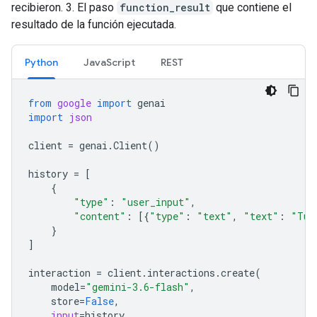
recibieron. 3. El paso
function_result
que contiene el
resultado de la función ejecutada.
Python
JavaScript
REST
from
google
import
genai
import
json
client
=
genai
.
Client
()
history
=
[
{
"type"
:
"user_input"
,
"content"
:
[{
"type"
:
"text"
,
"text"
:
"Tur
}
]
interaction
=
client
.
interactions
.
create
(
model
=
"gemini-3.6-flash"
,
store
=
False
,
input
=
history
,