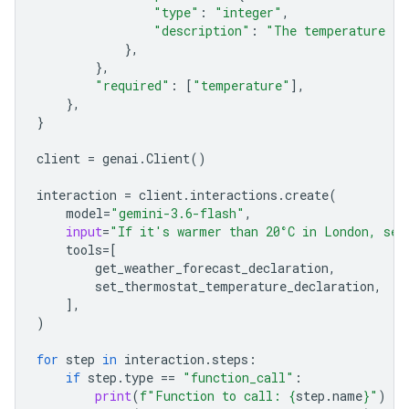
"type"
:
"integer"
,
"description"
:
"The temperature in
},
},
"required"
:
[
"temperature"
],
},
}
client
=
genai
.
Client
()
interaction
=
client
.
interactions
.
create
(
model
=
"gemini-3.6-flash"
,
input
=
"If it's warmer than 20°C in London, set
tools
=
[
get_weather_forecast_declaration
,
set_ther
mostat_temperature_declaration
,
],
)
for
step
in
interaction
.
steps
:
if
step
.
type
==
"function_call"
:
print
(
f
"Function to call: 
{
step
.
name
}
"
)