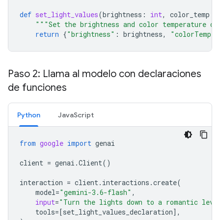
def
set_light_values
(
brightness
:
int
,
color_temp
:
"""Set the brightness and color temperature of
return
{
"brightness"
:
brightness
,
"colorTemper
Paso 2: Llama al modelo con declaraciones
de funciones
Python
JavaScript
from
google
import
genai
client
=
genai
.
Client
()
interaction
=
client
.
interactions
.
create
(
model
=
"gemini-3.6-flash"
,
input
=
"Turn the lights down to a romantic leve
tools
=
[
set_light_values_declaration
],