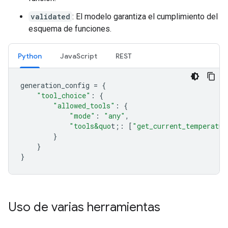
validated
: El modelo garantiza el cumplimiento del
esquema de funciones.
Python
JavaScript
REST
generation_config
=
{
"tool_choice"
:
{
"allowed_tools"
:
{
"mode"
:
"any"
,
"tools&quo
t;
:
[
"get_current_temperatur
}
}
}
Uso de varias herramientas