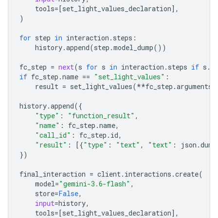
tools
=
[
set_light_values_declaration
],
)
for
step
in
interaction
.
steps
:
history
.
append
(
step
.
model_dump
())
fc_step
=
next
(
s
for
s
in
interaction
.
steps
if
s
.
t
if
fc_step
.
name
==
"set_light_values"
:
result
=
set_light_values
(
**
fc_step
.
arguments
)
history
.
append
({
"type"
:
"function_result"
,
"name"
:
fc_step
.
name
,
"call_id"
:
fc_step
.
id
,
"result"
:
[{
"type"
:
"text"
,
"text"
:
json
.
dump
})
final_interactio
n 
=
client
.
interactions
.
create
(
model
=
"gemini-3.6-flash"
,
store
=
False
,
input
=
history
,
tools
=
[
set_light_values_declaration
],