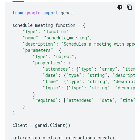
from
google
import
genai
schedule_meeting_function
=
{
"type"
:
"function"
,
"name"
:
"schedule_meeting"
,
"description"
:
"Schedules a meeting with speci
"parameters"
:
{
"type"
:
"object"
,
"properties"
:
{
"attendees"
:
{
"type"
:
"array"
,
"items
"date"
:
{
"type"
:
"string"
,
"descripti
"time"
:
{
"type"
:
"string"
,
"descripti
"topic"
:
{
"type"
:
"string"
,
"descript
},
"required"
:
[
"attendees"
,
"date"
,
"time"
,
},
}
client
=
genai
.
Client
()
interaction
=
client
.
interactions
.
create
(