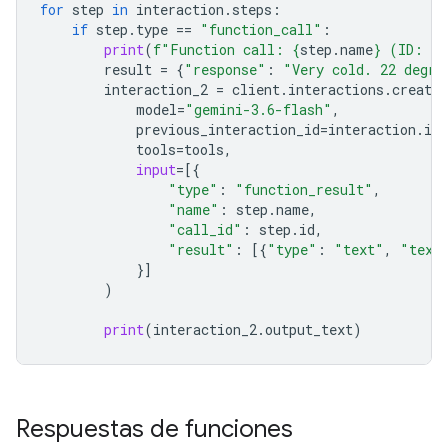
for
step
in
interaction
.
steps
:
if
step
.
type
==
"function_call"
:
print
(
f
"Function call: 
{
step
.
name
}
 (ID: 
{
s
result
=
{
"response"
:
"Very cold. 22 degre
interaction_2
=
client
.
interactions
.
create
model
=
"gemini-3.6-flash"
,
previous_interaction_id
=
interaction
.
id
,
tools
=
tools
,
input
=
[{
"type"
:
"function_result"
,
"name"
:
step
.
name
,
"call_id"
:
step
.
id
,
"result"
:
[{
"type"
:
"text"
,
"text
}]
)
print
(
interaction_2
.
output_text
)
Respuestas de funciones