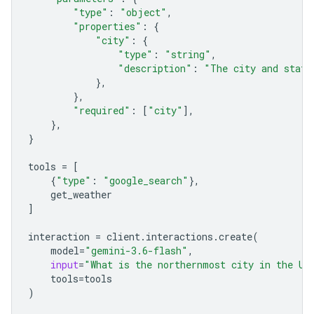
"type"
:
"object"
,
"properties"
:
{
"city"
:
{
"type"
:
"string"
,
"description"
:
"The city and state
},
},
"required"
:
[
"city"
],
},
}
tools
=
[
{
"type"
:
"google_search"
},
get_weather
]
interaction
=
client
.
interactions
.
create
(
model
=
"gemini-3.6-flash"
,
input
=
"What is the northernmost city in the Un
tools
=
tools
)