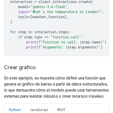
interaction
=
client
.
interactions
.
create
(
model
=
"gemini-3.6-flash"
,
input
=
"What's the temperature in London?"
,
tools
=
[
weather_function
],
)
for
step
in
interaction
.
steps
:
if
step
.
type
==
"function_call"
:
print
(
f
"Function to call: 
{
step
.
name
}
"
)
print
(
f
"Arguments: 
{
step
.
arguments
}
"
)
Crear gráfico
En este ejemplo, se muestra cómo definir una función que
genera un gráfico de barras a partir de datos estructurados,
lo que demuestra cómo el modelo puede usar herramientas
externas para realizar cálculos o crear recursos visuales:
Python
JavaScript
REST