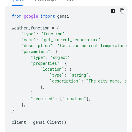
from
google
import
genai
weather_function
=
{
"type"
:
"function"
,
"name"
:
"get_current_temperature"
,
"description"
:
"Gets the current temperature f
"parameters"
:
{
"type"
:
"object"
,
"properties"
:
{
"location"
:
{
"type"
:
"string"
,
"description"
:
"The city name, e.g
},
},
"required"
:
[
"location"
],
},
}
client
=
genai
.
Client
()