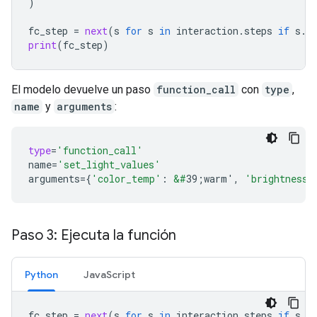
)
fc_step
=
next
(
s
for
s
in
interaction
.
steps
if
s
.
t
print
(
fc_step
)
El modelo devuelve un paso
function_call
con
type
,
name
y
arguments
:
type
=
'function_call'
name
=
'set_light_values'
arguments
=
{
'color_temp'
:
&#
39;warm'
,
'brightness'
Paso 3: Ejecuta la función
Python
JavaScript
fc_step
=
next
(
s
for
s
in
interaction
.
steps
if
s
.
t