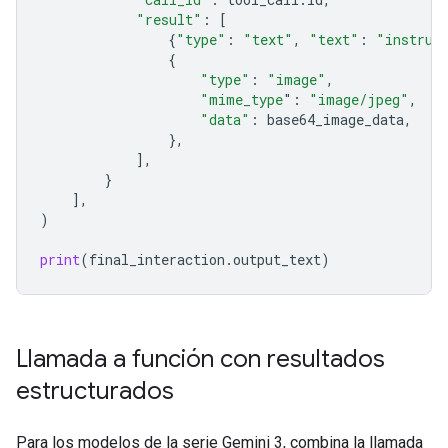
"result"
:
[
{
"type"
:
"text"
,
"text"
:
"instrum
{
"type"
:
"image"
,
"mime_type
"
:
"image/jpeg"
,
"data"
:
base64_image_data
,
},
],
}
],
)
print
(
final_interaction
.
output_text
)
Llamada a función con resultados
estructurados
Para los modelos de la serie Gemini 3, combina la llamada