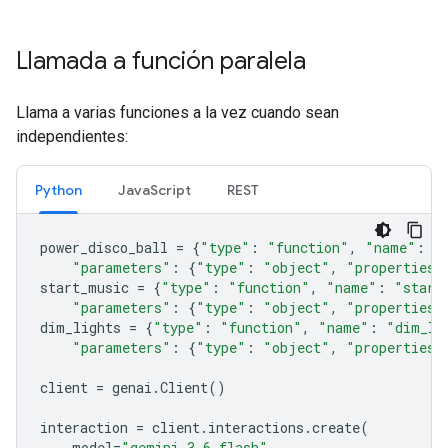
Llamada a función paralela
Llama a varias funciones a la vez cuando sean
independientes:
Python
JavaScript
REST
power_disco_ball
=
{
"type"
:
"function"
,
"name"
:
"
"parameters"
:
{
"type"
:
"object"
,
"properties"
start_music
=
{
"type"
:
"function"
,
"name"
:
"start
"parameters"
:
{
"type"
:
"object"
,
"properties"
dim_lights
=
{
"type"
:
"function"
,
"name"
:
"dim_li
"parameters"
:
{
"type"
:
"object"
,
"properties"
client
=
genai
.
Client
()
interaction
=
client
.
interactions
.
create
(
model
=
"gemini-3.6-flash"
,