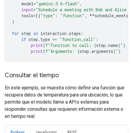
model
=
"gemini-3.6-flash"
,
input
=
"Schedule a meeting with Bob and Alice f
tools
=
[{
"type"
:
"function"
,
**
schedule_meeting
)
for
step
in
interaction
.
steps
:
if
step
.
type
==
"function_call"
:
print
(
f
"Function to call: 
{
step
.
name
}
"
)
print
(
f
"Arguments: 
{
step
.
arguments
}
"
)
Consultar el tiempo
En este ejemplo, se muestra cómo definir una función que
recupera datos de temperatura para una ubicación, lo que
permite que el modelo llame a APIs externas para
responder consultas que requieren información externa o
en tiempo real.
Python
JavaScript
REST