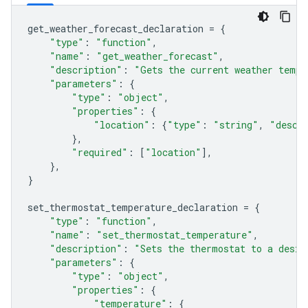
get_weather_forecast_declaration
=
{
"type"
:
"function"
,
"name"
:
"get_weather_forecast"
,
"description"
:
"Gets the current weather tempe
"parameters"
:
{
"type"
:
"object"
,
"properties"
:
{
"location"
:
{
"type"
:
"string"
,
"descr
},
"required"
:
[
"location"
],
},
}
set_thermostat_temperature_declaration
=
{
"type"
:
"function"
,
"name"
:
"set_thermostat_temperature"
,
"description"
:
"Sets the thermostat to a desir
"parameters"
:
{
"type"
:
"object"
,
"properties"
:
{
"temperature"
:
{