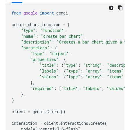
from
google
import
genai
create_chart_function
=
{
"type"
:
"function"
,
"name"
:
"create_bar_chart"
,
"description"
:
"Creates a bar chart given a ti
"parameters"
:
{
"type"
:
"object"
,
"properties"
:
{
"title"
:
{
"type"
:
"string"
,
"descript
"labels"
:
{
"type"
:
"array"
,
"items"
:
"values"
:
{
"type"
:
"array"
,
"items"
:
},
"required"
:
[
"title"
,
"labels"
,
"values"
]
},
}
client
=
genai
.
Client
()
interaction
=
client
.
interactions
.
create
(
model
=
"
;gemini-3.6-flash"
,