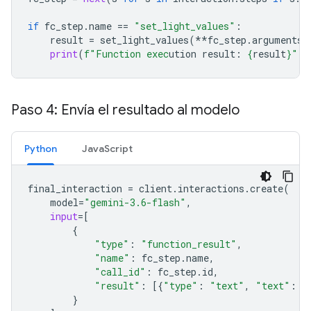
if
fc_step
.
name
==
"set_light_values"
:
result
=
set_light_values
(
**
fc_step
.
arguments
)
print
(
f
"Function exec
ution result: 
{
result
}
"
)
Paso 4: Envía el resultado al modelo
Python
JavaScript
final_interaction
=
client
.
interactions
.
create
(
model
=
"gemini-3.6-flash"
,
input
=
[
{
"type"
:
"function_result"
,
"name"
:
fc_step
.
name
,
"call_id"
:
fc_step
.
id
,
"result"
:
[{
"type"
:
"text"
,
"text"
:
j
}