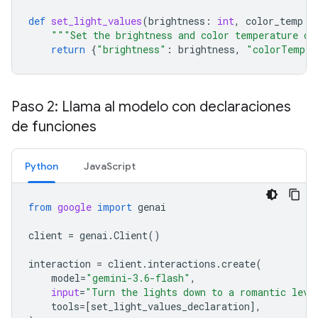
def
set_light_values
(
brightness
:
int
,
color_temp
:
"""Set the brightness and color temperature of
return
{
"brightness"
:
brightness
,
"colorTemper
Paso 2: Llama al modelo con declaraciones
de funciones
Python
JavaScript
from
google
import
genai
client
=
genai
.
Client
()
interaction
=
client
.
interactions
.
create
(
model
=
"gemini-3.6-flash"
,
input
=
"Turn the lights down to a romantic leve
tools
=
[
set_light_values_declaration
],