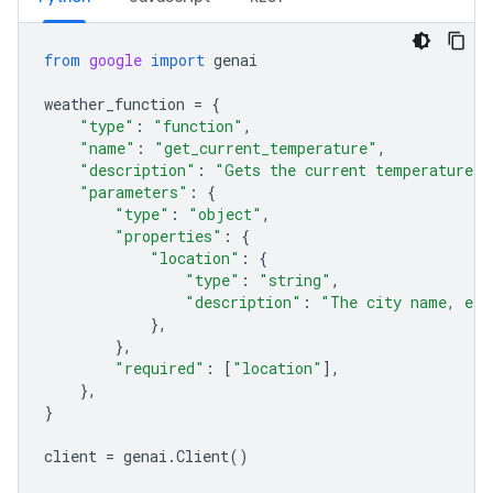
from
google
import
genai
weather_function
=
{
"type"
:
"function"
,
"name"
:
"get_current_temperature"
,
"description"
:
"Gets the current temperature f
"parameters"
:
{
"type"
:
"object"
,
"properties"
:
{
"location"
:
{
"type"
:
"string"
,
"description"
:
"The city name, e.g
},
},
"required"
:
[
"location"
],
},
}
client
=
genai
.
Client
()