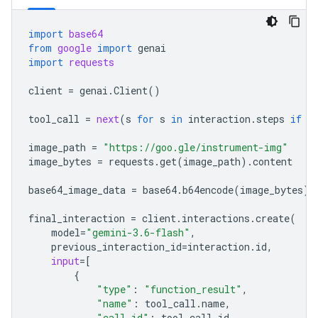
import
base64
from
google
import
genai
import
requests
client
=
genai
.
Client
()
tool_call
=
next
(
s
for
s
in
interaction
.
steps
if
s
image_path
=
"https://goo.gle/instrument-img"
image_bytes
=
requests
.
get
(
image_path
)
.
content
base64_image_data
=
base64
.
b64encode
(
image_bytes
)
.
final_interaction
=
client
.
interactions
.
create
(
model
=
"gemini-3.6-flash"
,
previous_interaction_id
=
interaction
.
id
,
input
=
[
{
"type"
:
"function_result"
,
"name"
:
tool_call
.
name
,
"call_id"
:
tool_call
.
id
,