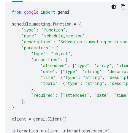
from
google
import
genai
schedule_meeting_function
=
{
"type"
:
"function"
,
"name"
:
"schedule_meeting"
,
"description"
:
"Schedules a meeting with speci
"parameters"
:
{
"type"
:
"object"
,
"properties"
:
{
"attendees"
:
{
"type"
:
"array"
,
"items
"date"
:
{
"type"
:
"string"
,
"descripti
"time"
:
{
"type"
:
"string"
,
"descripti
"topic"
:
{
"type"
:
"string"
,
"descript
},
"required"
:
[
"attendees"
,
"date"
,
"time"
,
},
}
client
=
genai
.
Client
()
interaction
=
client
.
interactions
.
create
(