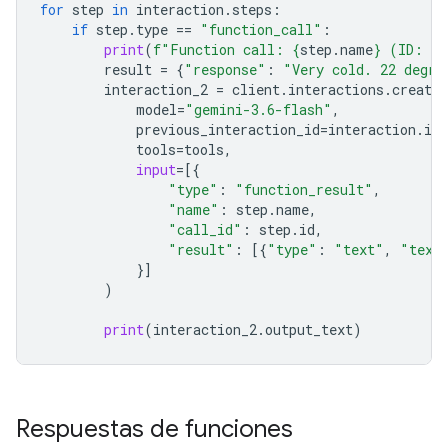
for
step
in
interaction
.
steps
:
if
step
.
type
==
"function_call"
:
print
(
f
"Function call: 
{
step
.
name
}
 (ID: 
{
s
result
=
{
"response"
:
"Very cold. 22 degre
interaction_2
=
client
.
interactions
.
create
model
=
"gemini-3.6-flash"
,
previous_interaction_id
=
interaction
.
id
,
tools
=
tools
,
input
=
[{
"type"
:
"function_result"
,
"name"
:
step
.
name
,
"call_id"
:
step
.
id
,
"result"
:
[{
"type"
:
"text"
,
"text
}]
)
print
(
interaction_2
.
output_text
)
Respuestas de funciones