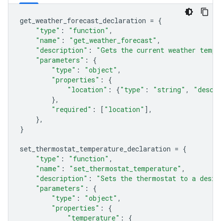
get_weather_forecast_declaration
=
{
"type"
:
"function"
,
"name"
:
"get_weather_forecast"
,
"description"
:
"Gets the current weather tempe
"parameters"
:
{
"type"
:
"object"
,
"properties"
:
{
"location"
:
{
"type"
:
"string"
,
"descr
},
"required"
:
[
"location"
],
},
}
set_thermostat_temperature_declaration
=
{
"type"
:
"function"
,
"name"
:
"set_thermostat_temperature"
,
"description"
:
"Sets the thermostat to a desir
"parameters"
:
{
"type"
:
"object"
,
"properties"
:
{
"temperature"
:
{