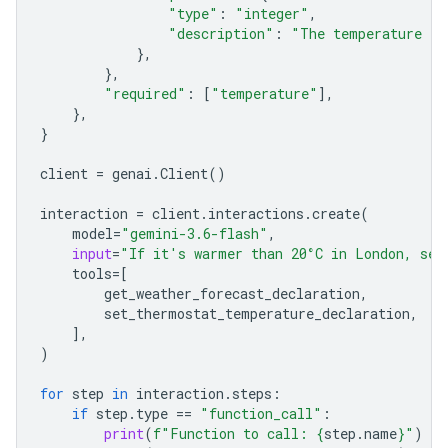
"type"
:
"integer"
,
"description"
:
"The temperature in
},
},
"required"
:
[
"temperature"
],
},
}
client
=
genai
.
Client
()
interaction
=
client
.
interactions
.
create
(
model
=
"gemini-3.6-flash"
,
input
=
"If it's warmer than 20°C in London, set
tools
=
[
get_weather_forecast_declaration
,
set_ther
mostat_temperature_declaration
,
],
)
for
step
in
interaction
.
steps
:
if
step
.
type
==
"function_call"
:
print
(
f
"Function to call: 
{
step
.
name
}
"
)