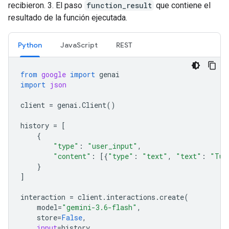
recibieron. 3. El paso
function_result
que contiene el
resultado de la función ejecutada.
Python
JavaScript
REST
from
google
import
genai
import
json
client
=
genai
.
Client
()
history
=
[
{
"type"
:
"user_input"
,
"content"
:
[{
"type"
:
"text"
,
"text"
:
"Tur
}
]
interaction
=
client
.
interactions
.
create
(
model
=
"gemini-3.6-flash"
,
store
=
False
,
input
=
history
,