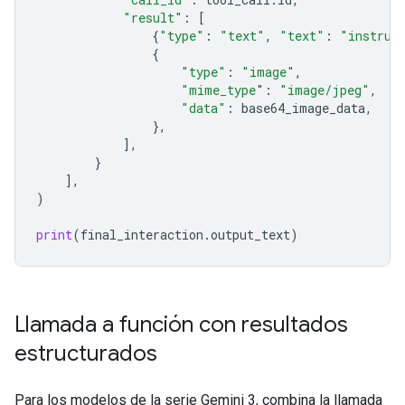
"result"
:
[
{
"type"
:
"text"
,
"text"
:
"instrum
{
"type"
:
"image"
,
"mime_type
"
:
"image/jpeg"
,
"data"
:
base64_image_data
,
},
],
}
],
)
print
(
final_interaction
.
output_text
)
Llamada a función con resultados
estructurados
Para los modelos de la serie Gemini 3, combina la llamada