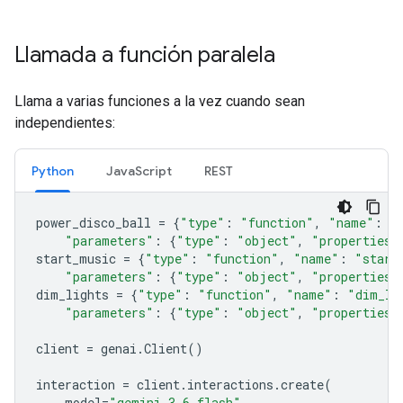
Llamada a función paralela
Llama a varias funciones a la vez cuando sean
independientes:
Python
JavaScript
REST
power_disco_ball
=
{
"type"
:
"function"
,
"name"
:
"
"parameters"
:
{
"type"
:
"object"
,
"properties"
start_music
=
{
"type"
:
"function"
,
"name"
:
"start
"parameters"
:
{
"type"
:
"object"
,
"properties"
dim_lights
=
{
"type"
:
"function"
,
"name"
:
"dim_li
"parameters"
:
{
"type"
:
"object"
,
"properties"
client
=
genai
.
Client
()
interaction
=
client
.
interactions
.
create
(
model
=
"gemini-3.6-flash"
,