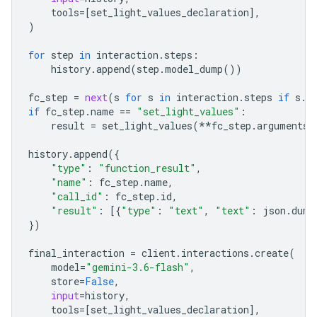
tools
=
[
set_light_values_declaration
],
)
for
step
in
interaction
.
steps
:
history
.
append
(
step
.
model_dump
())
fc_step
=
next
(
s
for
s
in
interaction
.
steps
if
s
.
t
if
fc_step
.
name
==
"set_light_values"
:
result
=
set_light_values
(
**
fc_step
.
arguments
)
history
.
append
({
"type"
:
"function_result"
,
"name"
:
fc_step
.
name
,
"call_id"
:
fc_step
.
id
,
"result"
:
[{
"type"
:
"text"
,
"text"
:
json
.
dump
})
final_interactio
n 
=
client
.
interactions
.
create
(
model
=
"gemini-3.6-flash"
,
store
=
False
,
input
=
history
,
tools
=
[
set_light_values_declaration
],