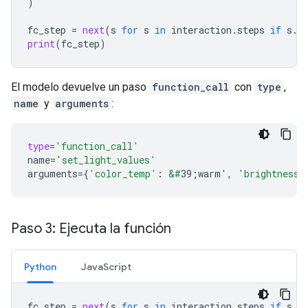
)
fc_step
=
next
(
s
for
s
in
interaction
.
steps
if
s
.
t
print
(
fc_step
)
El modelo devuelve un paso
function_call
con
type
,
name
y
arguments
:
type
=
'function_call'
name
=
'set_light_values'
arguments
=
{
'color_temp'
:
&#
39;warm'
,
'brightness'
Paso 3: Ejecuta la función
Python
JavaScript
fc_step
=
next
(
s
for
s
in
interaction
.
steps
if
s
.
t