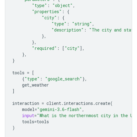
"type"
:
"object"
,
"properties"
:
{
"city"
:
{
"type"
:
"string"
,
"description"
:
"The city and state
},
},
"required"
:
[
"city"
],
},
}
tools
=
[
{
"type"
:
"google_search"
},
get_weather
]
interaction
=
client
.
interactions
.
create
(
model
=
"gemini-3.6-flash"
,
input
=
"What is the northernmost city in the Un
tools
=
tools
)