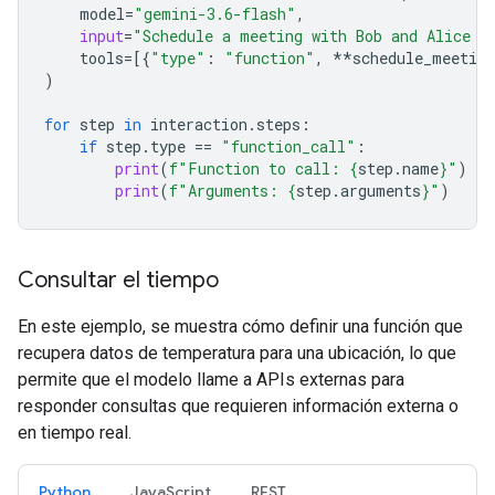
model
=
"gemini-3.6-flash"
,
input
=
"Schedule a meeting with Bob and Alice f
tools
=
[{
"type"
:
"function"
,
**
schedule_meeting
)
for
step
in
interaction
.
steps
:
if
step
.
type
==
"function_call"
:
print
(
f
"Function to call: 
{
step
.
name
}
"
)
print
(
f
"Arguments: 
{
step
.
arguments
}
"
)
Consultar el tiempo
En este ejemplo, se muestra cómo definir una función que
recupera datos de temperatura para una ubicación, lo que
permite que el modelo llame a APIs externas para
responder consultas que requieren información externa o
en tiempo real.
Python
JavaScript
REST