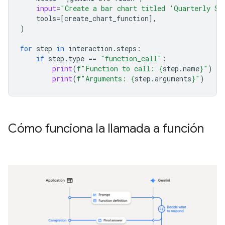
input
=
"Create a bar chart titled 'Quarterly Sa
tools
=
[
create_chart_function
],
)
for
step
in
interaction
.
steps
:
if
step
.
type
==
"function_call"
:
print
(
f
"Function to call: 
{
step
.
name
}
"
)
print
(
f
"Arguments: 
{
step
.
arguments
}
"
)
Cómo funciona la llamada a función