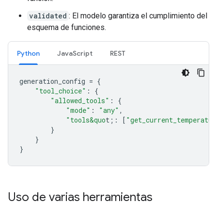
validated
: El modelo garantiza el cumplimiento del
esquema de funciones.
Python
JavaScript
REST
generation_config
=
{
"tool_choice"
:
{
"allowed_tools"
:
{
"mode"
:
"any"
,
"tools&quo
t;
:
[
"get_current_temperatur
}
}
}
Uso de varias herramientas