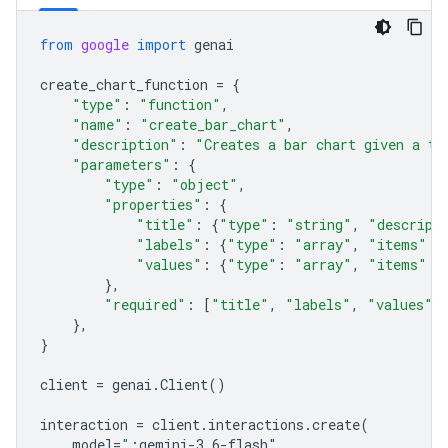
from
google
import
genai
create_chart_function
=
{
"type"
:
"function"
,
"name"
:
"create_bar_chart"
,
"description"
:
"Creates a bar chart given a ti
"parameters"
:
{
"type"
:
"object"
,
"properties"
:
{
"title"
:
{
"type"
:
"string"
,
"descript
"labels"
:
{
"type"
:
"array"
,
"items"
:
"values"
:
{
"type"
:
"array"
,
"items"
:
},
"required"
:
[
"title"
,
"labels"
,
"values"
]
},
}
client
=
genai
.
Client
()
interaction
=
client
.
interactions
.
create
(
model
=
"
;gemini-3.6-flash"
,