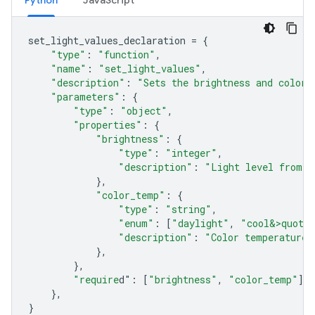
Python
JavaScript
set_light_values_declaration
=
{
"type"
:
"function"
,
"name"
:
"set_light_values"
,
"description"
:
"Sets the brightness and color 
"parameters"
:
{
"type"
:
"object"
,
"properties"
:
{
"brightness"
:
{
"type"
:
"integer"
,
"description"
:
"Light level from 0
},
"color_temp"
:
{
"type"
:
"string"
,
"enum"
:
[
"daylight"
,
"cool&>quot;
"description"
:
"Color temperature"
},
},
"require
d"
:
[
"brightness"
,
"color_temp"
],
},
}