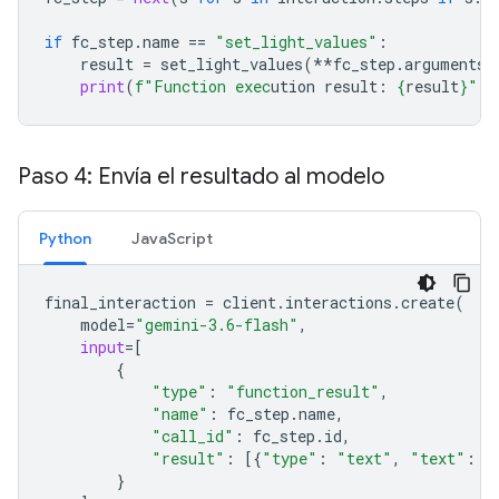
if
fc_step
.
name
==
"set_light_values"
:
result
=
set_light_values
(
**
fc_step
.
arguments
)
print
(
f
"Function exec
ution result: 
{
result
}
"
)
Paso 4: Envía el resultado al modelo
Python
JavaScript
final_interaction
=
client
.
interactions
.
create
(
model
=
"gemini-3.6-flash"
,
input
=
[
{
"type"
:
"function_result"
,
"name"
:
fc_step
.
name
,
"call_id"
:
fc_step
.
id
,
"result"
:
[{
"type"
:
"text"
,
"text"
:
j
}