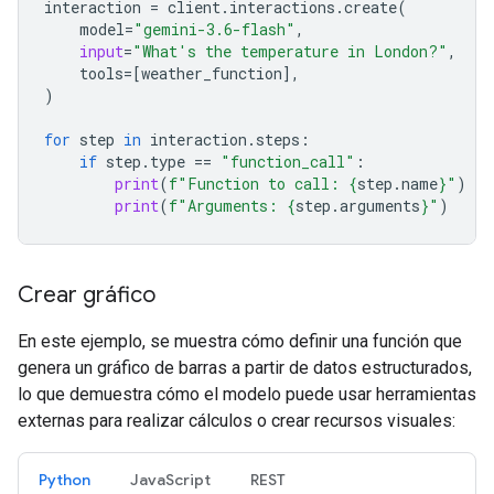
interaction
=
client
.
interactions
.
create
(
model
=
"gemini-3.6-flash"
,
input
=
"What's the temperature in London?"
,
tools
=
[
weather_function
],
)
for
step
in
interaction
.
steps
:
if
step
.
type
==
"function_call"
:
print
(
f
"Function to call: 
{
step
.
name
}
"
)
print
(
f
"Arguments: 
{
step
.
arguments
}
"
)
Crear gráfico
En este ejemplo, se muestra cómo definir una función que
genera un gráfico de barras a partir de datos estructurados,
lo que demuestra cómo el modelo puede usar herramientas
externas para realizar cálculos o crear recursos visuales:
Python
JavaScript
REST