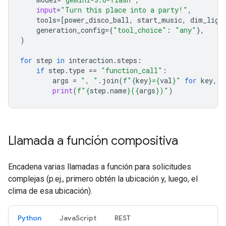
input
=
"Turn this place into a party!"
,
tools
=
[
power_disco_ball
,
start_music
,
dim_ligh
generation_config
=
{
"tool_choice"
:
"any"
},
)
for
step
in
interaction
.
steps
:
if
step
.
type
==
"function_call"
:
args
=
", "
.
join
(
f
"
{
key
}
=
{
val
}
"
for
key
,
v
print
(
f
"
{
step
.
name
}
(
{
args
}
)"
)
Llamada a función compositiva
Encadena varias llamadas a función para solicitudes
complejas (p.ej., primero obtén la ubicación y, luego, el
clima de esa ubicación).
Python
JavaScript
REST