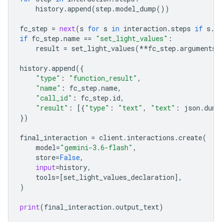
history
.
append
(
step
.
model_dump
())
fc_step
=
next
(
s
for
s
in
interaction
.
steps
if
s
.
t
if
fc_step
.
name
==
"set_light_values"
:
result
=
set_light_values
(
**
fc_step
.
arguments
)
history
.
append
({
"type"
:
"function_result"
,
"name"
:
fc_step
.
name
,
"call_id"
:
fc_step
.
id
,
"result"
:
[{
"type"
:
"text"
,
"text"
:
json
.
dump
})
final_interactio
n 
=
client
.
interactions
.
create
(
model
=
"gemini-3.6-flash"
,
store
=
False
,
input
=
history
,
tools
=
[
set_light_values_declaration
],
)
print
(
final_interaction
.
output_text
)