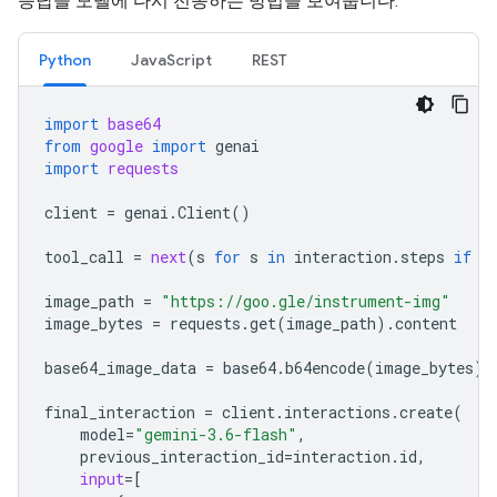
응답을 모델에 다시 전송하는 방법을 보여줍니다.
Python
JavaScript
REST
import
base64
from
google
import
genai
import
requests
client
=
genai
.
Client
()
tool_call
=
next
(
s
for
s
in
interaction
.
steps
if
s
image_path
=
"https://goo.gle/instrument-img"
image_bytes
=
requests
.
get
(
image_path
)
.
content
base64_image_data
=
base64
.
b64encode
(
image_bytes
)
.
final_interaction
=
client
.
interactions
.
create
(
model
=
"gemini-3.6-flash"
,
previous_interaction_id
=
interaction
.
id
,
input
=
[