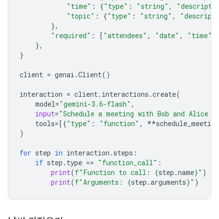
"time"
:
{
"type"
:
"string"
,
"descripti
"topic"
:
{
"type"
:
"string"
,
"descript
},
"required"
:
[
"attendees"
,
"date"
,
"time"
,
},
}
client
=
genai
.
Client
()
interaction
=
client
.
interactions
.
create
(
model
=
"gemini-3.6-flash"
,
input
=
"Schedule a meeting with Bob and Alice f
tools
=
[{
"type"
:
"function"
,
**
schedule_meeting
)
for
step
in
interaction
.
steps
:
if
step
.
type
==
"function_call"
:
print
(
f
"Function to call: 
{
step
.
name
}
"
)
print
(
f
"Arguments: 
{
step
.
arguments
}
"
)