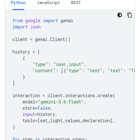
Python
JavaScript
REST
from
google
import
genai
import
json
client
=
genai
.
Client
()
history
=
[
{
"type"
:
"user_input"
,
"content"
:
[{
"type"
:
"text"
,
"text"
:
"Tur
}
]
interaction
=
client
.
interactions
.
create
(
model
=
"gemini-3.6-flash"
,
store
=
False
,
input
=
history
,
tools
=
[
set_light_values_declaration
],
)
for
step
in
interaction
.
steps
: