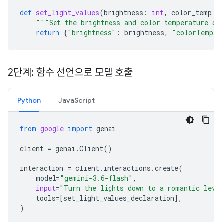
def
set_light_values
(
brightness
:
int
,
color_temp
:
"""Set the brightness and color temperature of
return
{
"brightness"
:
brightness
,
"colorTemper
2단계: 함수 선언으로 모델 호출
Python
JavaScript
from
google
import
genai
client
=
genai
.
Client
()
interaction
=
client
.
interactions
.
create
(
model
=
"gemini-3.6-flash"
,
input
=
"Turn the lights down to a romantic leve
tools
=
[
set_light_values_declaration
],
)