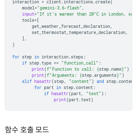
interaction
=
client
.
interactions
.
create
(
model
=
"gemini-3.6-flash"
,
input
=
"If it's warmer than 20°C in London, set
tools
=
[
get_weather_forecast_declaration
,
set_ther
mostat_temperature_declaration
,
],
)
for
step
in
interaction
.
steps
:
if
step
.
type
==
"function_call"
:
print
(
f
"Function to call: 
{
step
.
name
}
"
)
print
(
f
"Arguments: 
{
step
.
arguments
}
"
)
elif
hasattr
(
step
,
"content"
)
and
step
.
content
for
part
in
step
.
content
:
if
hasattr
(
part
,
"text"
):
print
(
part
.
text
)
함수 호출 모드