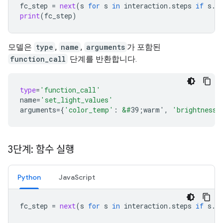
fc_step
=
next
(
s
for
s
in
interaction
.
steps
if
s
.
t
print
(
fc_step
)
모델은
type
,
name
,
arguments
가 포함된
function_call
단계를 반환합니다.
type
=
'function_call'
name
=
'set_light_values'
arguments
=
{
'color_temp'
:
&#
39;warm'
,
'brightness'
3단계: 함수 실행
Python
JavaScript
fc_step
=
next
(
s
for
s
in
interaction
.
steps
if
s
.
t