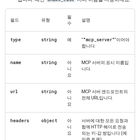
필
필드
유형
설명
수
type
string
"mcp
_
server"
예
"
"이어야
합니다.
name
string
아
MCP 서버의 표시 이름입
니
니다.
요
url
string
아
MCP 서버 엔드포인트의
니
전체 URL입니다.
요
headers
object
아
서버에 대한 모든 요청과
니
함께 HTTP 헤더로 전송
요
되는 키-값 쌍입니다 (예:
인증 토큰).