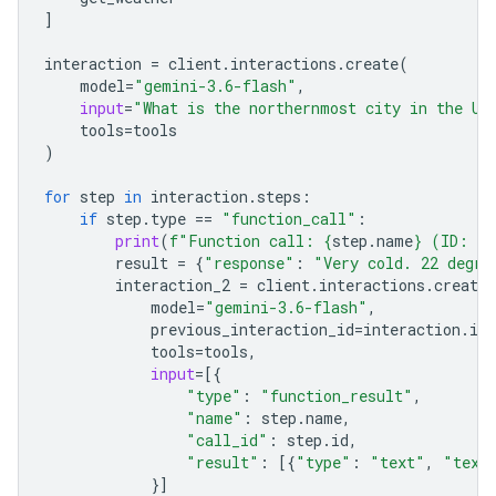
]
interaction
=
client
.
interactions
.
create
(
model
=
"gemini-3.6-flash"
,
input
=
"What is the northernmost city in the Un
tools
=
tools
)
for
step
in
interaction
.
steps
:
if
step
.
type
==
"function_call"
:
print
(
f
"Function call: 
{
step
.
name
}
 (ID: 
{
s
result
=
{
"response"
:
"Very cold. 22 degre
interaction_2
=
client
.
interactions
.
create
model
=
"gemini-3.6-flash"
,
previous_interaction_id
=
interaction
.
id
,
tools
=
tools
,
input
=
[{
"type"
:
"function_result"
,
"name"
:
step
.
name
,
"call_id"
:
step
.
id
,
"result"
:
[{
"type"
:
"text"
,
"text
}]