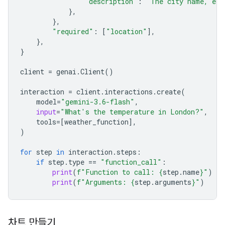
"description"
:
"The city name, e.g
},
},
"required"
:
[
"location"
],
},
}
client
=
genai
.
Client
()
interaction
=
client
.
interactions
.
create
(
model
=
"gemini-3.6-flash"
,
input
=
"What's the temperature in London?"
,
tools
=
[
weather_function
],
)
for
step
in
interaction
.
steps
:
if
step
.
type
==
"function_call"
:
print
(
f
"Function to call: 
{
step
.
name
}
"
)
print
(
f
"Arguments: 
{
step
.
arguments
}
"
)
차트 만들기