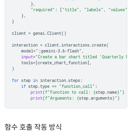
},
"required"
:
[
"title"
,
"labels"
,
"values"
]
},
}
client
=
genai
.
Client
()
interaction
=
client
.
interactions
.
create
(
model
=
"
;gemini-3.6-flash"
,
input
=
"Create a bar chart titled 'Quarterly Sa
tools
=
[
create_chart_function
],
)
for
step
in
interaction
.
steps
:
if
step
.
type
==
"function_call"
:
print
(
f
"Function to call: 
{
step
.
name
}
"
)
print
(
f
"Arguments: 
{
step
.
arguments
}
"
)
함수 호출 작동 방식