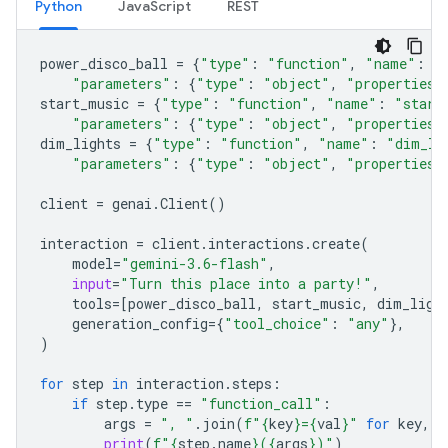
Python
JavaScript
REST
power_disco_ball
=
{
"type"
:
"function"
,
"name"
:
"
"parameters"
:
{
"type"
:
"object"
,
"properties"
start_music
=
{
"type"
:
"function"
,
"name"
:
"start
"parameters"
:
{
"type"
:
"object"
,
"properties"
dim_lights
=
{
"type"
:
"function"
,
"name"
:
"dim_li
"parameters"
:
{
"type"
:
"object"
,
"properties"
client
=
genai
.
Client
()
interaction
=
client
.
interactions
.
create
(
model
=
"gemini-3.6-flash"
,
input
=
"Turn this place into a party!"
,
tools
=
[
power_disco_ball
,
start_music
,
dim_ligh
generation_config
=
{
"tool_choice"
:
"any"
},
)
for
step
in
interaction
.
steps
:
if
step
.
type
==
"function_call"
:
args
=
", "
.
join
(
f
"
{
key
}
=
{
val
}
"
for
key
,
v
print
(
f
"
{
step
.
name
}
(
{
args
}
)"
)