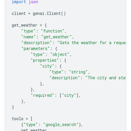
import
json
client
=
genai
.
Client
()
get_weather
=
{
"type"
:
"function"
,
"name"
:
"get_weather"
,
"description"
:
"Gets the weather for a request
"parameters"
:
{
"type"
:
"object"
,
"properties"
:
{
"city"
:
{
"type"
:
"string"
,
"description"
:
"The city and state
},
},
"required"
:
[
"city"
],
},
}
tools
=
[
{
"type"
:
"google_search"
},
get_weather