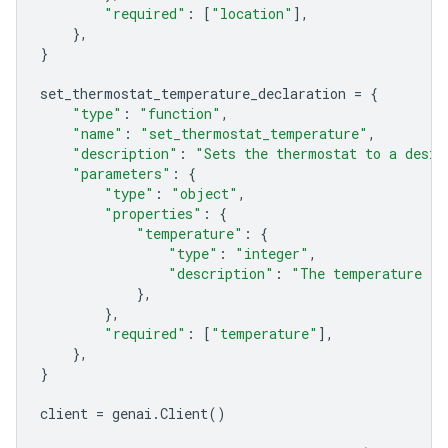
"required"
:
[
"location"
],
},
}
set_thermostat_temperature_declaration
=
{
"type"
:
"function"
,
"name"
:
"set_thermostat_temperature"
,
"description"
:
"Sets the thermostat to a desir
"parameters"
:
{
"type"
:
"object"
,
"properties"
:
{
"temperature"
:
{
"type"
:
"integer"
,
"description"
:
"The temperature in
},
},
"required"
:
[
"temperature"
],
},
}
client
=
genai
.
Client
()