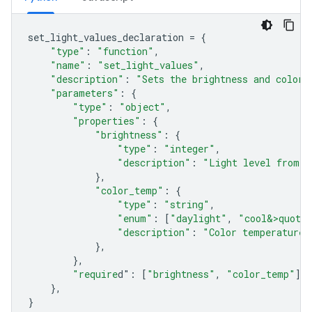
set_light_values_declaration
=
{
"type"
:
"function"
,
"name"
:
"set_light_values"
,
"description"
:
"Sets the brightness and color 
"parameters"
:
{
"type"
:
"object"
,
"properties"
:
{
"brightness"
:
{
"type"
:
"integer"
,
"description"
:
"Light level from 0
},
"color_temp"
:
{
"type"
:
"string"
,
"enum"
:
[
"daylight"
,
"cool&>quot;
"description"
:
"Color temperature"
},
},
"require
d"
:
[
"brightness"
,
"color_temp"
],
},
}