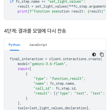
if
fc_step
.
name
==
"set_light_values"
:
result
=
set_light_values
(
**
fc_step
.
arguments
)
print
(
f
"Function exec
ution result: 
{
result
}
"
)
4단계: 결과를 모델에 다시 전송
Python
JavaScript
final_interaction
=
client
.
interactions
.
create
(
model
=
"gemini-3.6-flash"
,
input
=
[
{
"type"
:
"function_result"
,
"name"
:
fc_step
.
name
,
"call_id"
:
fc_step
.
id
,
"result"
:
[{
"type"
:
"text"
,
"text"
:
j
}
],
tools
=
[
set_light_values_declarat
ion
],