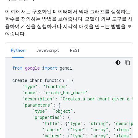
이 예에서는 구조화된 데이터에서 막대 그래프를 생성하는
함수를 정의하는 방법을 보여줍니다. 모델이 외부 도구를 사
용하여 계산을 실행하거나 시각적 애셋을 만드는 방법을 보
여줍니다.
Python
JavaScript
REST
from
google
import
genai
create_chart_function
=
{
"type"
:
"function"
,
"name"
:
"create_bar_chart"
,
"description"
:
"Creates a bar chart given a ti
"parameters"
:
{
"type"
:
"object"
,
"properties"
:
{
"title"
:
{
"type"
:
"string"
,
"descript
"labels"
:
{
"type"
:
"array"
,
"items"
:
"values"
:
{
"type"
:
"array"
,
"items"
: