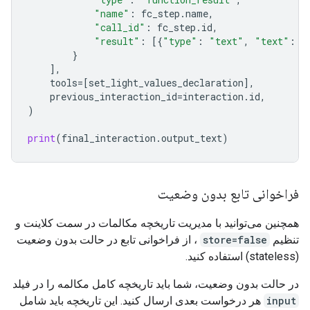
"name"
:
fc_step
.
name
,
"call_id"
:
fc_step
.
id
,
"result"
:
[{
"type"
:
"text"
,
"text"
:
j
}
],
tools
=
[
set_light_values_declaration
],
previous_interaction_id
=
interaction
.
id
,
)
print
(
final_interaction
.
output_text
)
فراخوانی تابع بدون وضعیت
همچنین می‌توانید با مدیریت تاریخچه مکالمات در سمت کلاینت و
تنظیم
store=false
، از فراخوانی تابع در حالت بدون وضعیت
(stateless) استفاده کنید.
در حالت بدون وضعیت، شما باید تاریخچه کامل مکالمه را در فیلد
input
هر درخواست بعدی ارسال کنید. این تاریخچه باید شامل