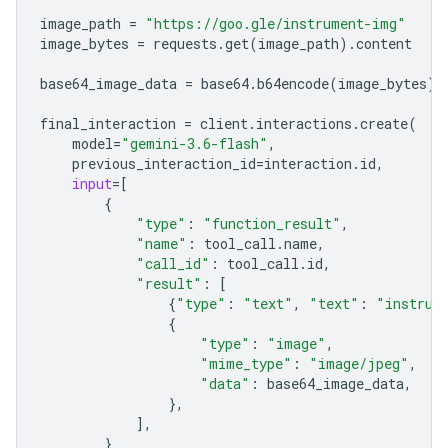
image_path
=
"https://goo.gle/instrument-img"
image_bytes
=
requests
.
get
(
image_path
)
.
content
base64_image_data
=
base64
.
b64encode
(
image_bytes
)
.
final_interaction
=
client
.
interactions
.
create
(
model
=
"gemini-3.6-flash"
,
previous_interaction_id
=
interaction
.
id
,
input
=
[
{
"type"
:
"function_result"
,
"name"
:
tool_call
.
name
,
"call_id"
:
tool_call
.
id
,
"result"
:
[
{
"type"
:
"text"
,
"text"
:
"instrum
{
"type"
:
"image"
,
"mime_type"
:
"image/jpeg"
,
"data"
:
base64_image_data
,
},
],
}