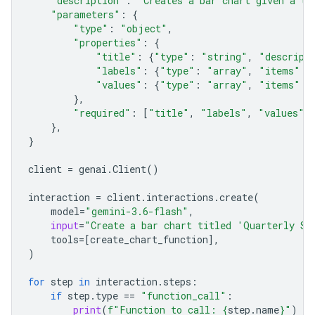
"description"
:
"Creates a bar chart given a ti
"parameters"
:
{
"type"
:
"object"
,
"properties"
:
{
"title"
:
{
"type"
:
"string"
,
"descript
"labels"
:
{
"type"
:
"array"
,
"items"
:
"values"
:
{
"type"
:
"array"
,
"items"
:
},
"required"
:
[
"title"
,
"labels"
,
"values"
]
},
}
client
=
genai
.
Client
()
interaction
=
client
.
interactions
.
create
(
model
=
"gemini-3.6-flash"
,
input
=
"Create a bar chart titled 'Quarterly Sa
tools
=
[
create_chart_function
],
)
for
step
in
interaction
.
steps
:
if
step
.
type
==
"function_call"
:
print
(
f
"Function to call: 
{
step
.
name
}
"
)