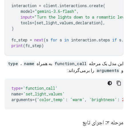
interaction
=
client
.
interactions
.
create
(
model
=
"gemini-3.6-flash"
,
input
=
"Turn the lights down to a romantic leve
tools
=
[
set_light_values_declaration
],
)
fc_step
=
next
(
s
for
s
in
interaction
.
steps
if
s
.
t
print
(
fc_step
)
این مدل یک مرحله
function_call
به همراه
name
،
type
و
arguments
را برمی‌گرداند:
type
=
'function_call'
name
=
'set_light_values'
arguments
=
{
'color_temp'
:
'warm'
,
'brightness'
:
25
مرحله ۳: اجرای تابع