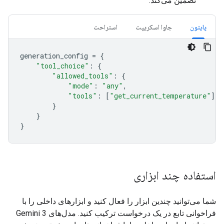
تضمین می‌کند.
پایتون
جاوا اسکریپت
استراحت
generation_config
=
{
"tool_choice"
:
{
"allowed_tools"
:
{
"mode"
:
"any"
,
"tools"
:
[
"get_current_temperature"
]
}
}
}
استفاده چند ابزاری
شما می‌توانید چندین ابزار را فعال کنید و ابزارهای داخلی را با
فراخوانی تابع در یک درخواست ترکیب کنید. مدل‌های Gemini 3