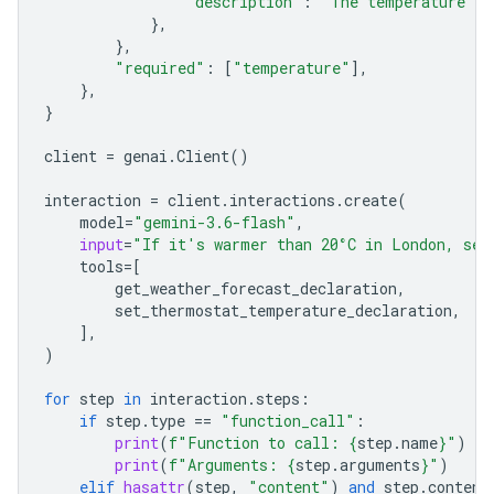
"description"
:
"The temperature in
},
},
"required"
:
[
"temperature"
],
},
}
client
=
genai
.
Client
()
interaction
=
client
.
interactions
.
create
(
model
=
"gemini-3.6-flash"
,
input
=
"If it's warmer than 20°C in London, set
tools
=
[
get_weather_forecast_declaration
,
set_thermostat_temperature_declaration
,
],
)
for
step
in
interaction
.
steps
:
if
step
.
type
==
"function_call"
:
print
(
f
"Function to call: 
{
step
.
name
}
"
)
print
(
f
"Arguments: 
{
step
.
arguments
}
"
)
elif
hasattr
(
step
,
"content"
)
and
step
.
content