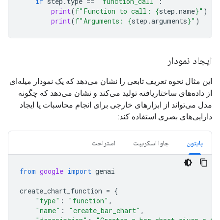
if
step
.
type
==
"function_call"
:
print
(
f
"Function to call: 
{
step
.
name
}
"
)
print
(
f
"Arguments: 
{
step
.
arguments
}
"
)
ایجاد نمودار
این مثال نحوه تعریف تابعی را نشان می‌دهد که یک نمودار میله‌ای
از داده‌های ساختاریافته تولید می‌کند و نشان می‌دهد که چگونه
مدل می‌تواند از ابزارهای خارجی برای انجام محاسبات یا ایجاد
دارایی‌های بصری استفاده کند:
پایتون
جاوا اسکریپت
استراحت
from
google
import
genai
create_chart_function
=
{
"type"
:
"function"
,
"name"
:
"create_bar_chart"
,