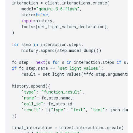
interaction
=
client
.
interactions
.
create
(
model
=
"gemini-3.6-flash"
,
store
=
False
,
input
=
history
,
tools
=
[
set_light_values_declaration
],
)
for
step
in
interaction
.
steps
:
history
.
append
(
step
.
model_dump
())
fc_step
=
next
(
s
for
s
in
interaction
.
steps
if
s
.
t
if
fc_step
.
name
==
"set_light_values"
:
result
=
set_light_values
(
**
fc_step
.
arguments
)
history
.
append
({
"type"
:
"function_result"
,
"name"
:
fc_step
.
name
,
"call_id"
:
fc_step
.
id
,
"result"
:
[{
"type"
:
"text"
,
"text"
:
json
.
dump
})
final_interaction
=
client
.
interactions
.
create
(