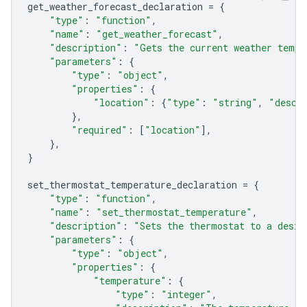
get_weather_forecast_declaration
=
{
"type"
:
"function"
,
"name"
:
"get_weather_forecast"
,
"description"
:
"Gets the current weather tempe
"parameters"
:
{
"type"
:
"object"
,
"properties"
:
{
"location"
:
{
"type"
:
"string"
,
"descr
},
"required"
:
[
"location"
],
},
}
set_thermostat_temperature_declaration
=
{
"type"
:
"function"
,
"name"
:
"set_thermostat_temperature"
,
"description"
:
"Sets the thermostat to a desir
"parameters"
:
{
"type"
:
"object"
,
"properties"
:
{
"temperature"
:
{
"type"
:
"integer"
,