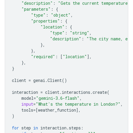
"description"
:
"Gets the current temperature f
"parameters"
:
{
"type"
:
"object"
,
"properties"
:
{
"location"
:
{
"type"
:
"string"
,
"description"
:
"The city name, e.g
},
},
"required"
:
[
"location"
],
},
}
client
=
genai
.
Client
()
interaction
=
client
.
interactions
.
create
(
model
=
"gemini-3.6-flash"
,
input
=
"What's the temperature in London?"
,
tools
=
[
weather_function
],
)
for
step
in
interaction
.
steps
: