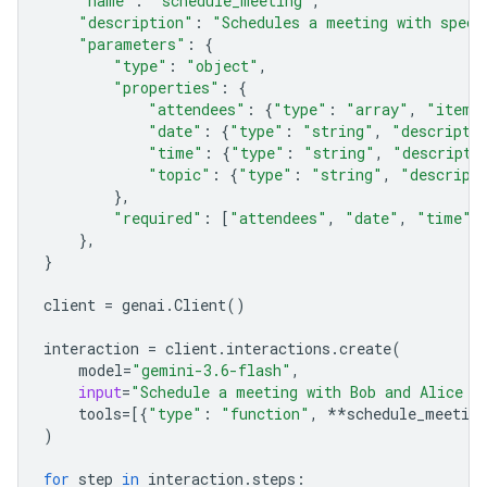
"name"
:
"schedule_meeting"
,
"description"
:
"Schedules a meeting with speci
"parameters"
:
{
"type"
:
"object"
,
"properties"
:
{
"attendees"
:
{
"type"
:
"array"
,
"items
"date"
:
{
"type"
:
"string"
,
"descripti
"time"
:
{
"type"
:
"string"
,
"descripti
"topic"
:
{
"type"
:
"string"
,
"descript
},
"required"
:
[
"attendees"
,
"date"
,
"time"
,
},
}
client
=
genai
.
Client
()
interaction
=
client
.
interactions
.
create
(
model
=
"gemini-3.6-flash"
,
input
=
"Schedule a meeting with Bob and Alice f
tools
=
[{
"type"
:
"function"
,
**
schedule_meeting
)
for
step
in
interaction
.
steps
: