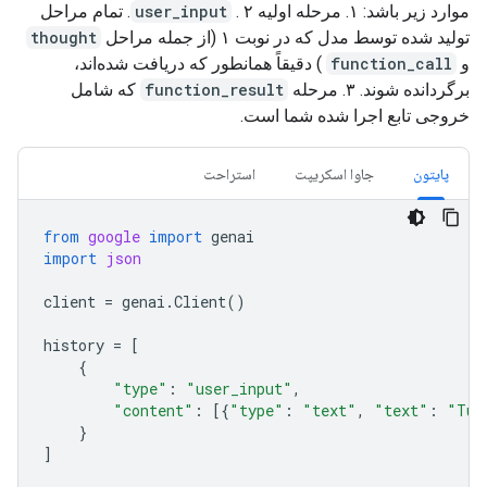
موارد زیر باشد: ۱. مرحله اولیه
user_input
. ۲. تمام مراحل
تولید شده توسط مدل که در نوبت ۱ (از جمله مراحل
thought
و
function_call
) دقیقاً همانطور که دریافت شده‌اند،
برگردانده شوند. ۳. مرحله
function_result
که شامل
خروجی تابع اجرا شده شما است.
پایتون
جاوا اسکریپت
استراحت
from
google
import
genai
import
json
client
=
genai
.
Client
()
history
=
[
{
"type"
:
"user_input"
,
"content"
:
[{
"type"
:
"text"
,
"text"
:
"Tur
}
]