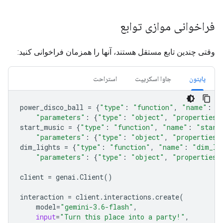
فراخوانی موازی توابع
وقتی چندین تابع مستقل هستند، آنها را همزمان فراخوانی کنید:
پایتون
جاوا اسکریپت
استراحت
power_disco_ball
=
{
"type"
:
"function"
,
"name"
:
"
"parameters"
:
{
"type"
:
"object"
,
"properties"
start_music
=
{
"type"
:
"function"
,
"name"
:
"start
"parameters"
:
{
"type"
:
"object"
,
"properties"
dim_lights
=
{
"type"
:
"function"
,
"name"
:
"dim_li
"parameters"
:
{
"type"
:
"object"
,
"properties"
client
=
genai
.
Client
()
interaction
=
client
.
interactions
.
create
(
model
=
"gemini-3.6-flash"
,
input
=
"Turn this place into a party!"
,