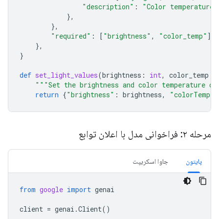
"description"
:
"Color temperature"
},
},
"required"
:
[
"brightness"
,
"color_temp"
],
},
}
def
set_light_values
(
brightness
:
int
,
color_temp
:
"""Set the brightness and color temperature of
return
{
"brightness"
:
brightness
,
"colorTemper
مرحله ۲: فراخوانی مدل با اعلان توابع
پایتون
جاوا اسکریپت
from
google
import
genai
client
=
genai
.
Client
()