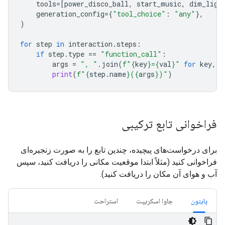
tools
=
[
power_disco_ball
,
start_music
,
dim_ligh
generation_config
=
{
"tool_choice"
:
"any"
},
)
for
step
in
interaction
.
steps
:
if
step
.
type
==
"function_call"
:
args
=
", "
.
join
(
f
"
{
key
}
=
{
val
}
"
for
key
,
v
print
(
f
"
{
step
.
name
}
(
{
args
}
)"
)
فراخوانی تابع ترکیبی
برای درخواست‌های پیچیده، چندین تابع را به صورت زنجیره‌ای
فراخوانی کنید (مثلاً ابتدا موقعیت مکانی را دریافت کنید، سپس
آب و هوای آن مکان را دریافت کنید).
پایتون
جاوا اسکریپت
استراحت