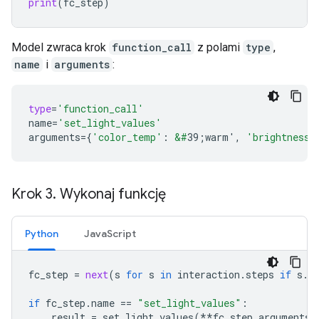
print
(
fc_step
)
Model zwraca krok
function_call
z polami
type
,
name
i
arguments
:
type
=
'function_call'
name
=
'set_light_values'
arguments
=
{
'color_temp'
:
&#
39;warm'
,
'brightness'
Krok 3
.
Wykonaj funkcję
Python
JavaScript
fc_step
=
next
(
s
for
s
in
interaction
.
steps
if
s
.
t
if
fc_step
.
name
==
"set_light_values"
:
result
=
set_light_values
(
**
fc_step
.
arguments
)