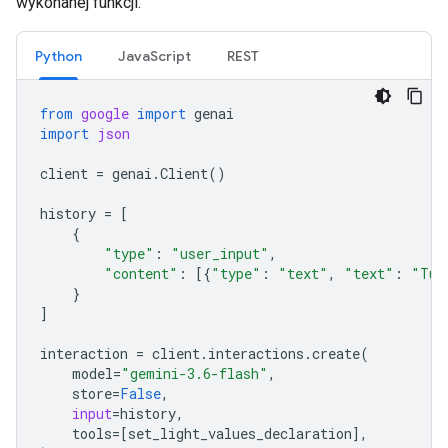
wykonanej funkcji.
Python
JavaScript
REST
from
google
import
genai
import
json
client
=
genai
.
Client
()
history
=
[
{
"type"
:
"user_input"
,
"content"
:
[{
"type"
:
"text"
,
"text"
:
"Tur
}
]
interaction
=
client
.
interactions
.
create
(
model
=
"gemini-3.6-flash"
,
store
=
False
,
input
=
history
,
tools
=
[
set_light_values_declaration
],