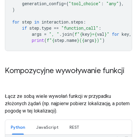
generation_config
=
{
"tool_choice"
:
"any"
},
)
for
step
in
interaction
.
steps
:
if
step
.
type
==
"function_call"
:
args
=
", "
.
join
(
f
"
{
key
}
=
{
val
}
"
for
key
,
v
print
(
f
"
{
step
.
name
}
(
{
args
}
)"
)
Kompozycyjne wywoływanie funkcji
Łącz ze sobą wiele wywołań funkcji w przypadku
złożonych żądań (np. najpierw pobierz lokalizację, a potem
pogodę w tej lokalizacji).
Python
JavaScript
REST