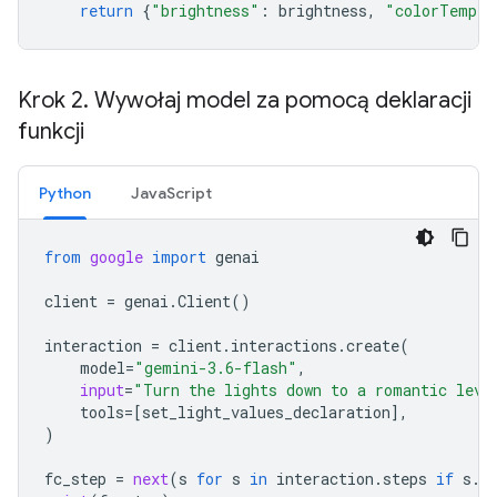
return
{
"brightness"
:
brightness
,
"colorTemper
Krok 2
.
Wywołaj model za pomocą deklaracji
funkcji
Python
JavaScript
from
google
import
genai
client
=
genai
.
Client
()
interaction
=
client
.
interactions
.
create
(
model
=
"gemini-3.6-flash"
,
input
=
"Turn the lights down to a romantic leve
tools
=
[
set_light_values_declaration
],
)
fc_step
=
next
(
s
for
s
in
interaction
.
steps
if
s
.
t