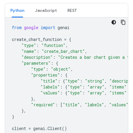
Python
JavaScript
REST
from
google
import
genai
create_chart_function
=
{
"type"
:
"function"
,
"name"
:
"create_bar_chart"
,
"description"
:
"Creates a bar chart given a ti
"parameters"
:
{
"type"
:
"object"
,
"properties"
:
{
"title"
:
{
"type"
:
"string"
,
"descript
"labels"
:
{
"type"
:
"array"
,
"items"
:
"values"
:
{
"type"
:
"array"
,
"items"
:
},
"required"
:
[
"title"
,
"labels"
,
"values"
]
},
}
client
=
genai
.
Client
()