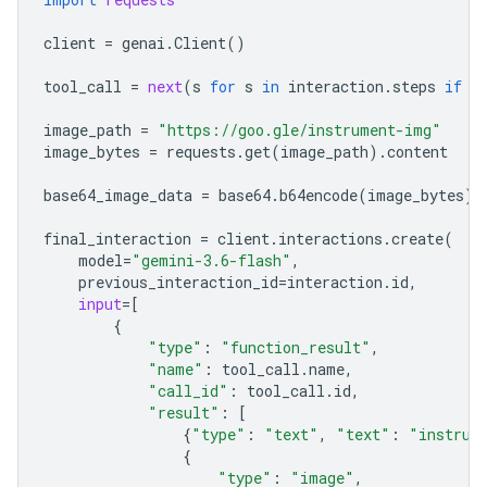
client
=
genai
.
Client
()
tool_call
=
next
(
s
for
s
in
interaction
.
steps
if
s
image_path
=
"https://goo.gle/instrument-img"
image_bytes
=
requests
.
get
(
image_path
)
.
content
base64_image_data
=
base64
.
b64encode
(
image_bytes
)
.
final_interaction
=
client
.
interactions
.
create
(
model
=
"gemini-3.6-flash"
,
previous_interaction_id
=
interaction
.
id
,
input
=
[
{
"type"
:
"function_result"
,
"name"
:
tool_call
.
name
,
"call_id"
:
tool_call
.
id
,
"result"
:
[
{
"type"
:
"text"
,
"text"
:
"instrum
{
"type"
:
"image"
,