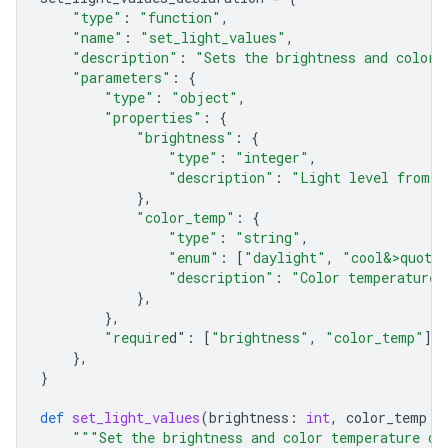
"type"
:
"function"
,
"name"
:
"set_light_values"
,
"description"
:
"Sets the brightness and color 
"parameters"
:
{
"type"
:
"object"
,
"properties"
:
{
"brightness"
:
{
"type"
:
"integer"
,
"description"
:
"Light level from 0
},
"color_temp"
:
{
"type"
:
"string"
,
"enum"
:
[
"daylight"
,
"cool&>quot;
"description"
:
"Color temperature"
},
},
"require
d"
:
[
"brightness"
,
"color_temp"
],
},
}
def
set_light_values
(
brightness
:
int
,
color_temp
:
"""Set the brightness and color temperature of