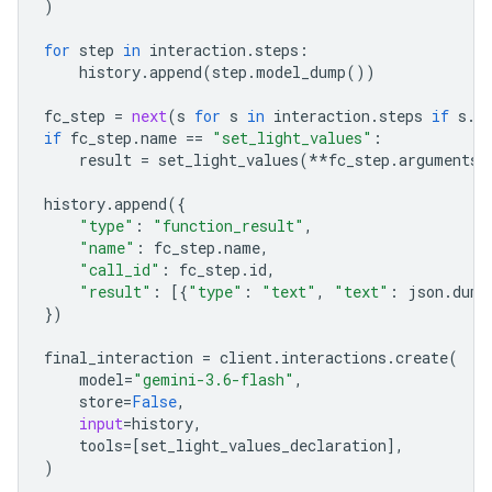
)
for
step
in
interaction
.
steps
:
history
.
append
(
step
.
model_dump
())
fc_step
=
next
(
s
for
s
in
interaction
.
steps
if
s
.
t
if
fc_step
.
name
==
"set_light_values"
:
result
=
set_light_values
(
**
fc_step
.
arguments
)
history
.
append
({
"type"
:
"function_result"
,
"name"
:
fc_step
.
name
,
"call_id"
:
fc_step
.
id
,
"result"
:
[{
"type"
:
"text"
,
"text"
:
json
.
dump
})
final_interactio
n 
=
client
.
interactions
.
create
(
model
=
"gemini-3.6-flash"
,
store
=
False
,
input
=
history
,
tools
=
[
set_light_values_declaration
],
)