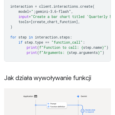
interaction
=
client
.
interactions
.
create
(
model
=
"
;gemini-3.6-flash"
,
input
=
"Create a bar chart titled 'Quarterly Sa
tools
=
[
create_chart_function
],
)
for
step
in
interaction
.
steps
:
if
step
.
type
==
"function_call"
:
print
(
f
"Function to call: 
{
step
.
name
}
"
)
print
(
f
"Arguments: 
{
step
.
arguments
}
"
)
Jak działa wywoływanie funkcji