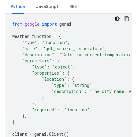
Python
JavaScript
REST
from
google
import
genai
weather_function
=
{
"type"
:
"function"
,
"name"
:
"get_current_temperature"
,
"description"
:
"Gets the current temperature f
"parameters"
:
{
"type"
:
"object"
,
"properties"
:
{
"location"
:
{
"type"
:
"string"
,
"description"
:
"The city name, e.g
},
},
"required"
:
[
"location"
],
},
}
client
=
genai
.
Client
()