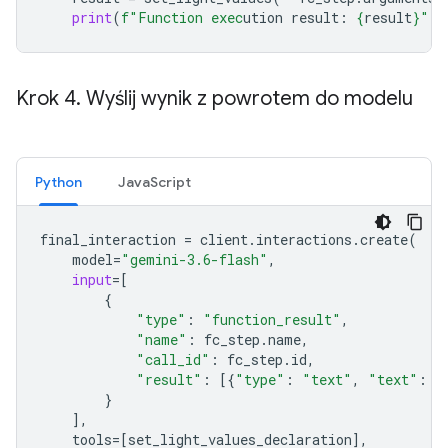
print
(
f
"Function exec
ution result: 
{
result
}
"
)
Krok 4
.
Wyślij wynik z powrotem do modelu
Python
JavaScript
final_interaction
=
client
.
interactions
.
create
(
model
=
"gemini-3.6-flash"
,
input
=
[
{
"type"
:
"function_result"
,
"name"
:
fc_step
.
name
,
"call_id"
:
fc_step
.
id
,
"result"
:
[{
"type"
:
"text"
,
"text"
:
j
}
],
tools
=
[
set_light_values_declarat
ion
],