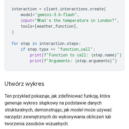
interaction
=
client
.
interactions
.
create
(
model
=
"gemini-3.6-flash"
,
input
=
"What's the temperature in London?"
,
tools
=
[
weather_function
],
)
for
step
in
interaction
.
steps
:
if
step
.
type
==
"function_call"
:
print
(
f
"Function to call: 
{
step
.
name
}
"
)
print
(
f
"Arguments: 
{
step
.
arguments
}
"
)
Utwórz wykres
Ten przykład pokazuje, jak zdefiniować funkcję, która
generuje wykres słupkowy na podstawie danych
strukturalnych, demonstrując, jak model może używać
narzędzi zewnętrznych do wykonywania obliczeń lub
tworzenia zasobów wizualnych: