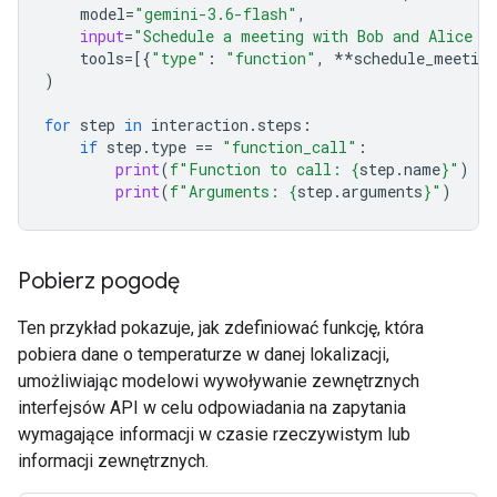
model
=
"gemini-3.6-flash"
,
input
=
"Schedule a meeting with Bob and Alice f
tools
=
[{
"type"
:
"function"
,
**
schedule_meeting
)
for
step
in
interaction
.
steps
:
if
step
.
type
==
"function_call"
:
print
(
f
"Function to call: 
{
step
.
name
}
"
)
print
(
f
"Arguments: 
{
step
.
arguments
}
"
)
Pobierz pogodę
Ten przykład pokazuje, jak zdefiniować funkcję, która
pobiera dane o temperaturze w danej lokalizacji,
umożliwiając modelowi wywoływanie zewnętrznych
interfejsów API w celu odpowiadania na zapytania
wymagające informacji w czasie rzeczywistym lub
informacji zewnętrznych.