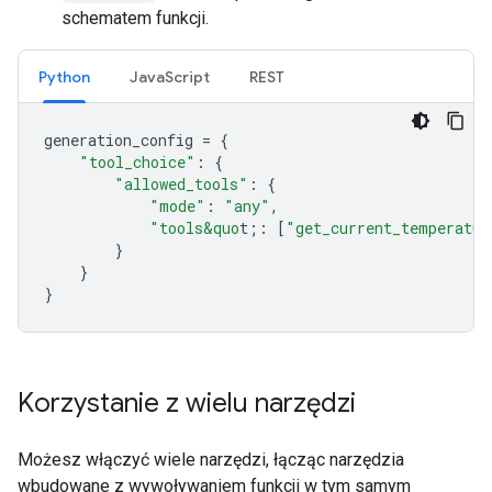
schematem funkcji.
Python
JavaScript
REST
generation_config
=
{
"tool_choice"
:
{
"allowed_tools"
:
{
"mode"
:
"any"
,
"tools&quo
t;
:
[
"get_current_temperatur
}
}
}
Korzystanie z wielu narzędzi
Możesz włączyć wiele narzędzi, łącząc narzędzia
wbudowane z wywoływaniem funkcji w tym samym