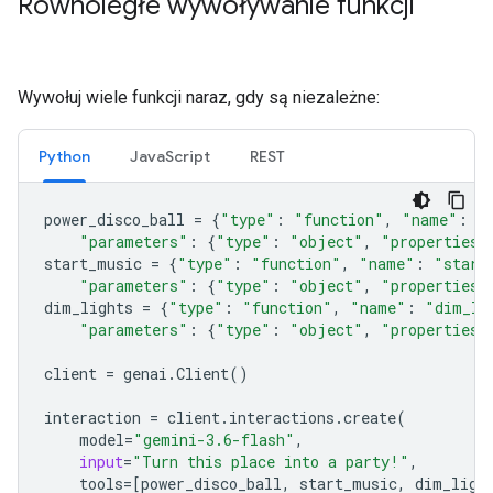
Równoległe wywoływanie funkcji
Wywołuj wiele funkcji naraz, gdy są niezależne:
Python
JavaScript
REST
power_disco_ball
=
{
"type"
:
"function"
,
"name"
:
"
"parameters"
:
{
"type"
:
"object"
,
"properties"
start_music
=
{
"type"
:
"function"
,
"name"
:
"start
"parameters"
:
{
"type"
:
"object"
,
"properties"
dim_lights
=
{
"type"
:
"function"
,
"name"
:
"dim_li
"parameters"
:
{
"type"
:
"object"
,
"properties"
client
=
genai
.
Client
()
interaction
=
client
.
interactions
.
create
(
model
=
"gemini-3.6-flash"
,
input
=
"Turn this place into a party!"
,
tools
=
[
power_disco_ball
,
start_music
,
dim_ligh