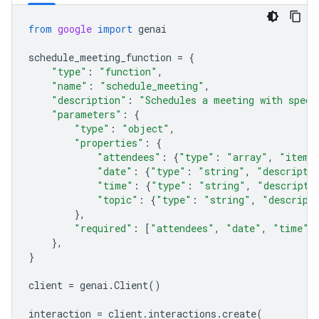
from
google
import
genai
schedule_meeting_function
=
{
"type"
:
"function"
,
"name"
:
"schedule_meeting"
,
"description"
:
"Schedules a meeting with speci
"parameters"
:
{
"type"
:
"object"
,
"properties"
:
{
"attendees"
:
{
"type"
:
"array"
,
"items
"date"
:
{
"type"
:
"string"
,
"descripti
"time"
:
{
"type"
:
"string"
,
"descripti
"topic"
:
{
"type"
:
"string"
,
"descript
},
"required"
:
[
"attendees"
,
"date"
,
"time"
,
},
}
client
=
genai
.
Client
()
interaction
=
client
.
interactions
.
create
(