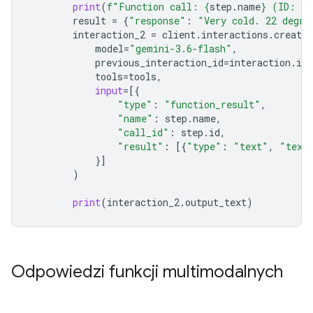
print
(
f
"Function call: 
{
step
.
name
}
 (ID: 
{
s
result
=
{
"response"
:
"Very cold. 22 degre
interaction_2
=
client
.
interactions
.
create
model
=
"gemini-3.6-flash"
,
previous_interaction_id
=
interaction
.
id
,
tools
=
tools
,
input
=
[{
"type"
:
"function_result"
,
"name"
:
step
.
name
,
"call_id"
:
step
.
id
,
"result"
:
[{
"type"
:
"text"
,
"text
}]
)
print
(
interaction_2
.
output_text
)
Odpowiedzi funkcji multimodalnych