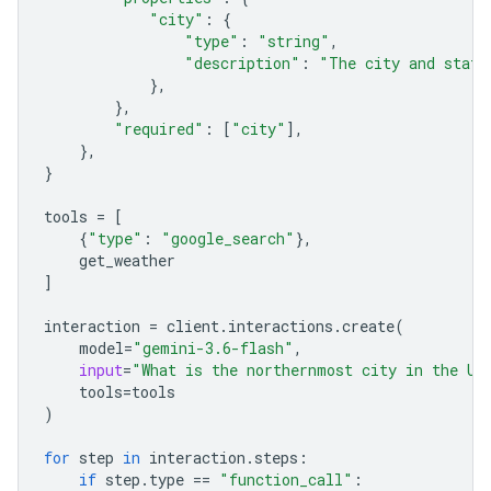
"city"
:
{
"type"
:
"string"
,
"description"
:
"The city and state
},
},
"required"
:
[
"city"
],
},
}
tools
=
[
{
"type"
:
"google_search"
},
get_weather
]
interaction
=
client
.
interactions
.
create
(
model
=
"gemini-3.6-flash"
,
input
=
"What is the northernmost city in the Un
tools
=
tools
)
for
step
in
interaction
.
steps
:
if
step
.
type
==
"function_call"
: