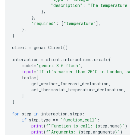
"description"
:
"The temperature in
},
},
"required"
:
[
"temperature"
],
},
}
client
=
genai
.
Client
()
interaction
=
client
.
interactions
.
create
(
model
=
"gemini-3.6-flash"
,
input
=
"If it's warmer than 20°C in London, set
tools
=
[
get_weather_forecast_declaration
,
set_ther
mostat_temperature_declaration
,
],
)
for
step
in
interaction
.
steps
:
if
step
.
type
==
"function_call"
:
print
(
f
"Function to call: 
{
step
.
name
}
"
)
print
(
f
"Arguments: 
{
step
.
arguments
}
"
)