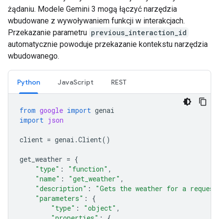
żądaniu. Modele Gemini 3 mogą łączyć narzędzia
wbudowane z wywoływaniem funkcji w interakcjach.
Przekazanie parametru
previous_interaction_id
automatycznie powoduje przekazanie kontekstu narzędzia
wbudowanego.
Python
JavaScript
REST
from
google
import
genai
import
json
client
=
genai
.
Client
()
get_weather
=
{
"type"
:
"function"
,
"name"
:
"get_weather"
,
"description"
:
"Gets the weather for a request
"parameters"
:
{
"type"
:
"object"
,
"properties"
:
{