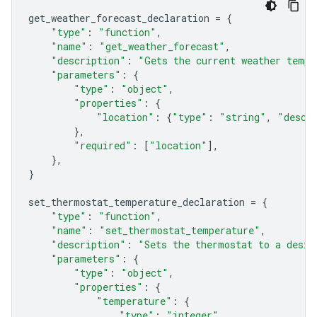
get_weather_forecast_declaration
=
{
"type"
:
"function"
,
"name"
:
"get_weather_forecast"
,
"description"
:
"Gets the current weather tempe
"parameters"
:
{
"type"
:
"object"
,
"properties"
:
{
"location"
:
{
"type"
:
"string"
,
"descr
},
"required"
:
[
"location"
],
},
}
set_thermostat_temperature_declaration
=
{
"type"
:
"function"
,
"name"
:
"set_thermostat_temperature"
,
"description"
:
"Sets the thermostat to a desir
"parameters"
:
{
"type"
:
"object"
,
"properties"
:
{
"temperature"
:
{
"type"
:
"integer"
,