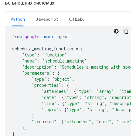
во внешних системах.
Python
JavaScript
ОТДЫХ
from
google
import
genai
schedule_meeting_function
=
{
"type"
:
"function"
,
"name"
:
"schedule_meeting"
,
"description"
:
"Schedules a meeting with speci
"parameters"
:
{
"type"
:
"object"
,
"properties"
:
{
"attendees"
:
{
"type"
:
"array"
,
"items
"date"
:
{
"type"
:
"string"
,
"descripti
"time"
:
{
"type"
:
"string"
,
"descripti
"topic"
:
{
"type"
:
"string"
,
"descript
},
"required"
:
[
"attendees"
,
"date"
,
"time"
,
},
}