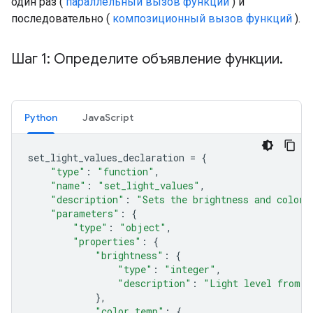
один раз (
параллельный вызов функций
) и
последовательно (
композиционный вызов функций
).
Шаг 1: Определите объявление функции
.
Python
JavaScript
set_light_values_declaration
=
{
"type"
:
"function"
,
"name"
:
"set_light_values"
,
"description"
:
"Sets the brightness and color 
"parameters"
:
{
"type"
:
"object"
,
"properties"
:
{
"brightness"
:
{
"type"
:
"integer"
,
"description"
:
"Light level from 0
},
"color_temp"
:
{