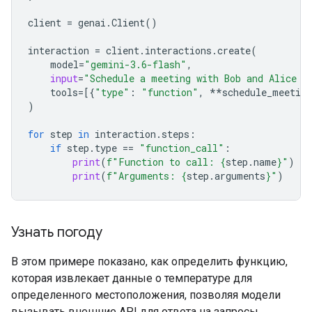
client
=
genai
.
Client
()
interaction
=
client
.
interactions
.
create
(
model
=
"gemini-3.6-flash"
,
input
=
"Schedule a meeting with Bob and Alice f
tools
=
[{
"type"
:
"function"
,
**
schedule_meeting
)
for
step
in
interaction
.
steps
:
if
step
.
type
==
"function_call"
:
print
(
f
"Function to call: 
{
step
.
name
}
"
)
print
(
f
"Arguments: 
{
step
.
arguments
}
"
)
Узнать погоду
В этом примере показано, как определить функцию,
которая извлекает данные о температуре для
определенного местоположения, позволяя модели
вызывать внешние API для ответа на запросы,