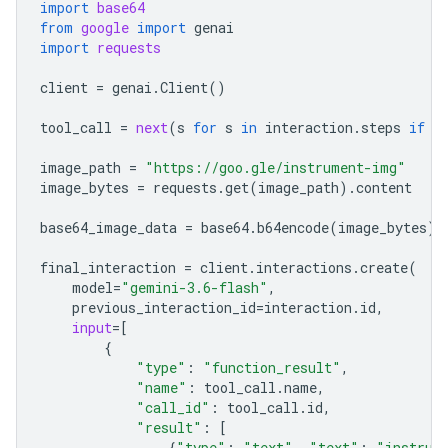
import
base64
from
google
import
genai
import
requests
client
=
genai
.
Client
()
tool_call
=
next
(
s
for
s
in
interaction
.
steps
if
s
image_path
=
"https://goo.gle/instrument-img"
image_bytes
=
requests
.
get
(
image_path
)
.
content
base64_image_data
=
base64
.
b64encode
(
image_bytes
)
.
final_interaction
=
client
.
interactions
.
create
(
model
=
"gemini-3.6-flash"
,
previous_interaction_id
=
interaction
.
id
,
input
=
[
{
"type"
:
"function_result"
,
"name"
:
tool_call
.
name
,
"call_id"
:
tool_call
.
id
,
"result"
:
[
{
"type"
:
"text"
,
"text"
:
"instrum