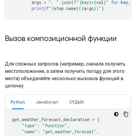
args
=
", "
.
join
(
f
"
{
key
}
=
{
val
}
"
for
key
,
v
print
(
f
"
{
step
.
name
}
(
{
args
}
)"
)
Вызов композиционной функции
Для сложных запросов (например, сначала получить
местоположение, а затем получить погоду для этого
места) объединяйте несколько вызовов функций в
цепочку.
Python
JavaScript
ОТДЫХ
get_weather_forecast_declaration
=
{
"type"
:
"function"
,
"name"
:
"get_weather_forecast"
,