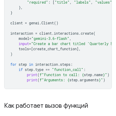
"required"
:
[
"title"
,
"labels"
,
"values"
]
},
}
client
=
genai
.
Client
()
interaction
=
client
.
interactions
.
create
(
model
=
"gemini-3.6-flash"
,
input
=
"Create a bar chart titled 'Quarterly Sa
tools
=
[
create_chart_function
],
)
for
step
in
interaction
.
steps
:
if
step
.
type
==
"function_call"
:
print
(
f
"Function to call: 
{
step
.
name
}
"
)
print
(
f
"Arguments: 
{
step
.
arguments
}
"
)
Как работает вызов функций