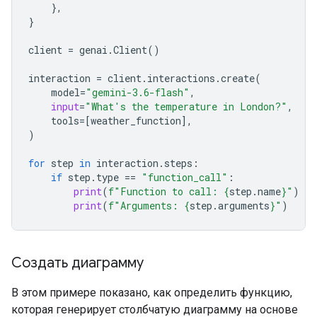
},
}
client
=
genai
.
Client
()
interaction
=
client
.
interactions
.
create
(
model
=
"gemini-3.6-flash"
,
input
=
"What's the temperature in London?"
,
tools
=
[
weather_function
],
)
for
step
in
interaction
.
steps
:
if
step
.
type
==
"function_call"
:
print
(
f
"Function to call: 
{
step
.
name
}
"
)
print
(
f
"Arguments: 
{
step
.
arguments
}
"
)
Создать диаграмму
В этом примере показано, как определить функцию,
которая генерирует столбчатую диаграмму на основе