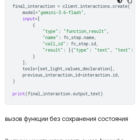
final_interaction
=
client
.
interactions
.
create
(
model
=
"gemini-3.6-flash"
,
input
=
[
{
"type"
:
"function_result"
,
"name"
:
fc_step
.
name
,
"call_id"
:
fc_step
.
id
,
"result"
:
[{
"type"
:
"text"
,
"text"
:
j
}
],
tools
=
[
set_light_values_declaration
],
previous_interaction_id
=
interaction
.
id
,
)
print
(
final_interaction
.
output_text
)
вызов функции без сохранения состояния