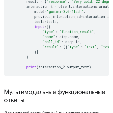
result
=
{
"response"
:
"Very cold. 22 degre
interaction_2
=
client
.
interactions
.
create
model
=
"gemini-3.6-flash"
,
previous_interaction_id
=
interaction
.
id
,
tools
=
tools
,
input
=
[{
"type"
:
"function_result"
,
"name"
:
step
.
name
,
"call_id"
:
step
.
id
,
"result"
:
[{
"type"
:
"text"
,
"text
}]
)
print
(
interaction_2
.
output_text
)
Мультимодальные функциональные
ответы