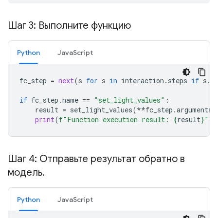
Шаг 3: Выполните функцию
Python
JavaScript
fc_step
=
next
(
s
for
s
in
interaction
.
steps
if
s
.
t
if
fc_step
.
name
==
"set_light_values"
:
result
=
set_light_values
(
**
fc_step
.
arguments
)
print
(
f
"Function execution result: 
{
result
}
"
)
Шаг 4: Отправьте результат обратно в
модель
.
Python
JavaScript