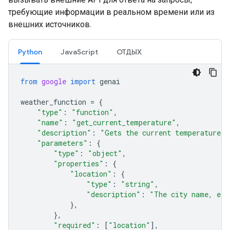
требующие информации в реальном времени или из
внешних источников.
Python
JavaScript
ОТДЫХ
from
google
import
genai
weather_function
=
{
"type"
:
"function"
,
"name"
:
"get_current_temperature"
,
"description"
:
"Gets the current temperature f
"parameters"
:
{
"type"
:
"object"
,
"properties"
:
{
"location"
:
{
"type"
:
"string"
,
"description"
:
"The city name, e.g
},
},
"required"
:
[
"location"
],