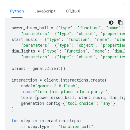
Python
JavaScript
ОТДЫХ
power_disco_ball
=
{
"type"
:
"function"
,
"name"
:
"
"parameters"
:
{
"type"
:
"object"
,
"properties"
start_music
=
{
"type"
:
"function"
,
"name"
:
"start
"parameters"
:
{
"type"
:
"object"
,
"properties"
dim_lights
=
{
"type"
:
"function"
,
"name"
:
"dim_li
"parameters"
:
{
"type"
:
"object"
,
"properties"
client
=
genai
.
Client
()
interaction
=
client
.
interactions
.
create
(
model
=
"gemini-3.6-flash"
,
input
=
"Turn this place into a party!"
,
tools
=
[
power_disco_ball
,
start_music
,
dim_ligh
generation_config
=
{
"tool_choice"
:
"any"
},
)
for
step
in
interaction
.
steps
:
if
step
.
type
==
"function_call"
: