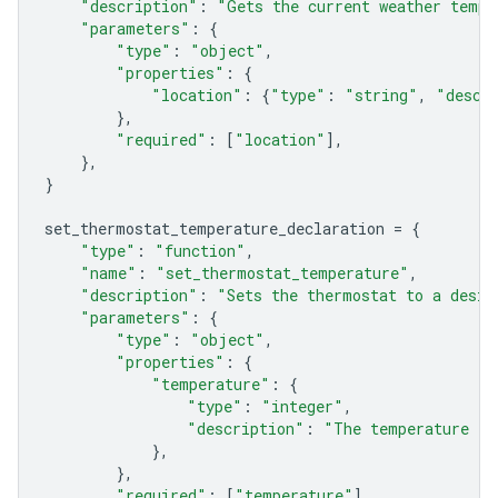
"description"
:
"Gets the current weather tempe
"parameters"
:
{
"type"
:
"object"
,
"properties"
:
{
"location"
:
{
"type"
:
"string"
,
"descr
},
"required"
:
[
"location"
],
},
}
set_thermostat_temperature_declaration
=
{
"type"
:
"function"
,
"name"
:
"set_thermostat_temperature"
,
"description"
:
"Sets the thermostat to a desir
"parameters"
:
{
"type"
:
"object"
,
"properties"
:
{
"temperature"
:
{
"type"
:
"integer"
,
"description"
:
"The temperature in
},
},
"required"
:
[
"temperature"
],