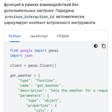
функций в рамках взаимодействий без
дополнительных настроек. Передача
previous_interaction_id
автоматически
циркулирует контекст встроенного инструмента.
Python
JavaScript
ОТДЫХ
from
google
import
genai
import
json
client
=
genai
.
Client
()
get_weather
=
{
"type"
:
"function"
,
"name"
:
"get_weather"
,
"description"
:
"Gets the weather for a request
"parameters"
:
{
"type"
:
"object"
,
"properties"
:
{
"city"
:
{