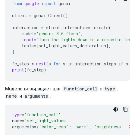
from
google
import
genai
client
=
genai
.
Client
()
interaction
=
client
.
interactions
.
create
(
model
=
"gemini-3.6-flash"
,
input
=
"Turn the lights down to a romantic leve
tools
=
[
set_light_values_declaration
],
)
fc_step
=
next
(
s
for
s
in
interaction
.
steps
if
s
.
t
print
(
fc_step
)
Модель возвращает шаг
function_call
с
type
,
name
и
arguments
:
type
=
'function_call'
name
=
'set_light_values'
arguments
=
{
'color_temp'
:
'warm'
,
'brightness'
:
25