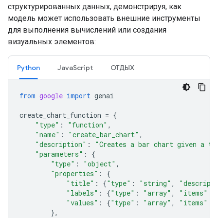
структурированных данных, демонстрируя, как
модель может использовать внешние инструменты
для выполнения вычислений или создания
визуальных элементов:
Python
JavaScript
ОТДЫХ
from
google
import
genai
create_chart_function
=
{
"type"
:
"function"
,
"name"
:
"create_bar_chart"
,
"description"
:
"Creates a bar chart given a ti
"parameters"
:
{
"type"
:
"object"
,
"properties"
:
{
"title"
:
{
"type"
:
"string"
,
"descript
"labels"
:
{
"type"
:
"array"
,
"items"
:
"values"
:
{
"type"
:
"array"
,
"items"
:
},