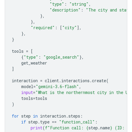
"type"
:
"string"
,
"description"
:
"The city and state
},
},
"required"
:
[
"city"
],
},
}
tools
=
[
{
"type"
:
"google_search"
},
get_weather
]
interaction
=
client
.
interactions
.
create
(
model
=
"gemini-3.6-flash"
,
input
=
"What is the northernmost city in the Un
tools
=
tools
)
for
step
in
interaction
.
steps
:
if
step
.
type
==
"function_call"
:
print
(
f
"Function call: 
{
step
.
name
}
 (ID: 
{
s