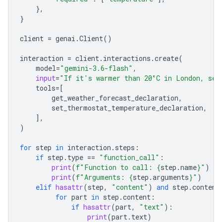
},
}
client
=
genai
.
Client
()
interaction
=
client
.
interactions
.
create
(
model
=
"gemini-3.6-flash"
,
input
=
"If it's warmer than 20°C in London, set
tools
=
[
get_weather_forecast_declaration
,
set_thermostat_temperature_declaration
,
],
)
for
step
in
interaction
.
steps
:
if
step
.
type
==
"function_call"
:
print
(
f
"Function to call: 
{
step
.
name
}
"
)
print
(
f
"Arguments: 
{
step
.
arguments
}
"
)
elif
hasattr
(
step
,
"content"
)
and
step
.
content
for
part
in
step
.
content
:
if
hasattr
(
part
,
"text"
):
print
(
part
.
text
)