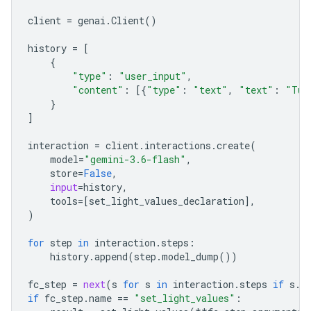
client
=
genai
.
Client
()
history
=
[
{
"type"
:
"user_input"
,
"content"
:
[{
"type"
:
"text"
,
"text"
:
"Tur
}
]
interaction
=
client
.
interactions
.
create
(
model
=
"gemini-3.6-flash"
,
store
=
False
,
input
=
history
,
tools
=
[
set_light_values_declaration
],
)
for
step
in
interaction
.
steps
:
history
.
append
(
step
.
model_dump
())
fc_step
=
next
(
s
for
s
in
interaction
.
steps
if
s
.
t
if
fc_step
.
name
==
"set_light_values"
: