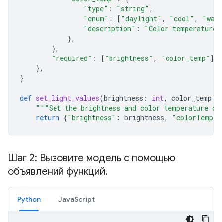
"type"
:
"string"
,
"enum"
:
[
"daylight"
,
"cool"
,
"war
"description"
:
"Color temperature"
},
},
"required"
:
[
"brightness"
,
"color_temp"
],
},
}
def
set_light_values
(
brightness
:
int
,
color_temp
:
"""Set the brightness and color temperature of
return
{
"brightness"
:
brightness
,
"colorTemper
Шаг 2: Вызовите модель с помощью
объявлений функций
.
Python
JavaScript