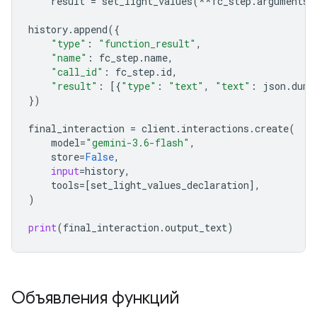
result
=
set_light_values
(
**
fc_step
.
arguments
)
history
.
append
({
"type"
:
"function_result"
,
"name"
:
fc_step
.
name
,
"call_id"
:
fc_step
.
id
,
"result"
:
[{
"type"
:
"text"
,
"text"
:
json
.
dump
})
final_interaction
=
client
.
interactions
.
create
(
model
=
"gemini-3.6-flash"
,
store
=
False
,
input
=
history
,
tools
=
[
set_light_values_declaration
],
)
print
(
final_interaction
.
output_text
)
Объявления функций