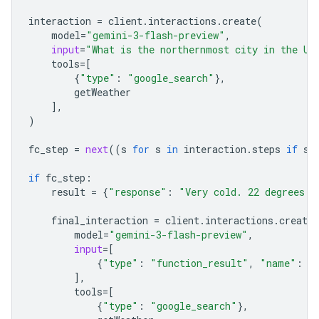
interaction
=
client
.
interactions
.
create
(
model
=
"gemini-3-flash-preview"
,
input
=
"What is the northernmost city in the Un
tools
=
[
{
"type"
:
"google_search"
},
getWeather
],
)
fc_step
=
next
((
s
for
s
in
interaction
.
steps
if
s
.
if
fc_step
:
result
=
{
"response"
:
"Very cold. 22 degrees F
final_interaction
=
client
.
interactions
.
create
model
=
"gemini-3-flash-preview"
,
input
=
[
{
"type"
:
"function_result"
,
"name"
:
f
],
tools
=
[
{
"type"
:
"google_search"
},