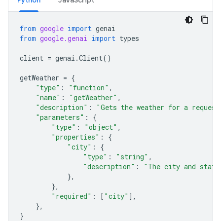
Python
JavaScript
from
google
import
genai
from
google.genai
import
types
client
=
genai
.
Client
()
getWeather
=
{
"type"
:
"function"
,
"name"
:
"getWeather"
,
"description"
:
"Gets the weather for a request
"parameters"
:
{
"type"
:
"object"
,
"properties"
:
{
"city"
:
{
"type"
:
"string"
,
"description"
:
"The city and state
},
},
"required"
:
[
"city"
],
},
}