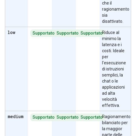
che il
ragionamento
sia
disattivato.
low
Riduce al
Supportato
Supportato
Supportato
minimo la
latenza e i
costi. Ideale
per
l'esecuzione
di istruzioni
semplici, la
chat o le
applicazioni
ad alta
velocità
effettiva.
medium
Ragionamento
Supportato
Supportato
Supportato
bilanciato per
la maggior
parte delle