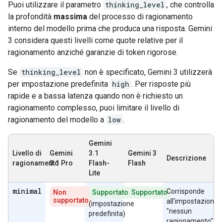
Puoi utilizzare il parametro
thinking_level
, che controlla
la profondità
massima
del processo di ragionamento
interno del modello prima che produca una risposta. Gemini
3 considera questi livelli come quote relative per il
ragionamento anziché garanzie di token rigorose.
Se
thinking_level
non è specificato, Gemini 3 utilizzerà
per impostazione predefinita
high
. Per risposte più
rapide e a bassa latenza quando non è richiesto un
ragionamento complesso, puoi limitare il livello di
ragionamento del modello a
low
.
Gemini
Livello di
Gemini
3.1
Gemini 3
Descrizione
ragionamento
3.1 Pro
Flash-
Flash
Lite
minimal
Corrisponde
Non
Supportato
Supportato
supportato
all'impostazione
(impostazione
"nessun
predefinita)
ragionamento"