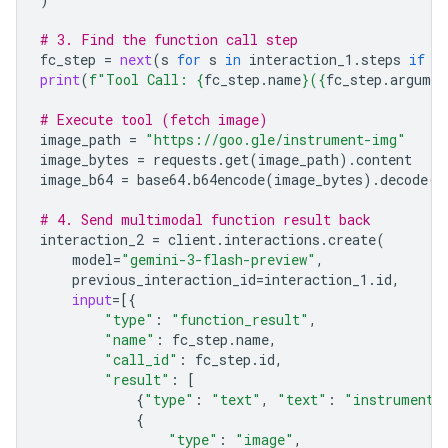
# 3. Find the function call step
fc_step
=
next
(
s
for
s
in
interaction_1
.
steps
if
s
print
(
f
"Tool Call: 
{
fc_step
.
name
}
(
{
fc_step
.
argumen
# Execute tool (fetch image)
image_path
=
"https://goo.gle/instrument-img"
image_bytes
=
requests
.
get
(
image_path
)
.
content
image_b64
=
base64
.
b64encode
(
image_bytes
)
.
decode
(
"
# 4. Send multimodal function result back
interaction_2
=
client
.
interactions
.
create
(
model
=
"gemini-3-flash-preview"
,
previous_interaction_id
=
interaction_1
.
id
,
input
=
[{
"type"
:
"function_result"
,
"name"
:
fc_step
.
name
,
"call_id"
:
fc_step
.
id
,
"result"
:
[
{
"type"
:
"text"
,
"text"
:
"instrument.
{
"type"
:
"image"
,