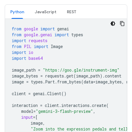
Python
JavaScript
REST
from
google
import
genai
from
google.genai
import
types
import
requests
from
PIL
import
Image
import
io
import
base64
image_path
=
"https://goo.gle/instrument-img"
image_bytes
=
requests
.
get
(
image_path
)
.
content
image
=
types
.
Part
.
from_bytes
(
data
=
image_bytes
,
mi
client
=
genai
.
Client
()
interaction
=
client
.
interactions
.
create
(
model
=
"gemini-3-flash-preview"
,
input
=
[
image
,
"Zoom into the expression pedals and tell 