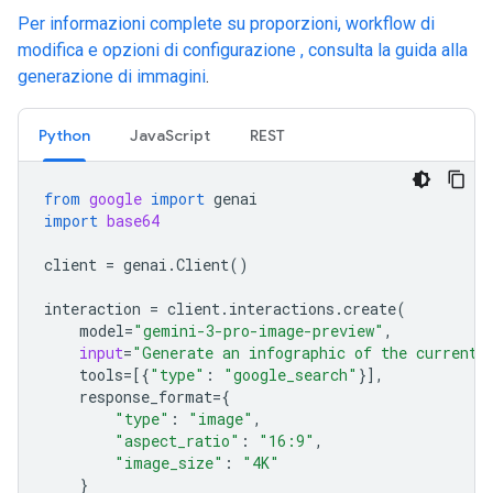
Per informazioni complete su proporzioni, workflow di
modifica e opzioni di configurazione , consulta la guida alla
generazione di immagini
.
Python
JavaScript
REST
from
google
import
genai
import
base64
client
=
genai
.
Client
()
interaction
=
client
.
interactions
.
create
(
model
=
"gemini-3-pro-image-preview"
,
input
=
"Generate an infographic of the current 
tools
=
[{
"type"
:
"google_search"
}],
response_format
=
{
"type"
:
"image"
,
"aspect_ratio"
:
"16:9"
,
"image_size"
:
"4K"
}