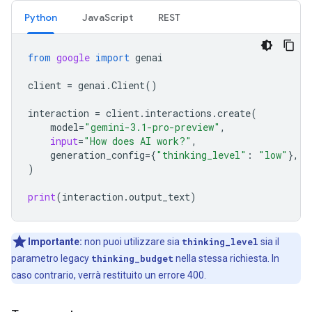
Python
JavaScript
REST
from
google
import
genai
client
=
genai
.
Client
()
interaction
=
client
.
interactions
.
create
(
model
=
"gemini-3.1-pro-preview"
,
input
=
"How does AI work?"
,
generation_config
=
{
"thinking_level"
:
"low"
},
)
print
(
interaction
.
output_text
)
Importante:
non puoi utilizzare sia
thinking_level
sia il
parametro legacy
thinking_budget
nella stessa richiesta. In
caso contrario, verrà restituito un errore 400.