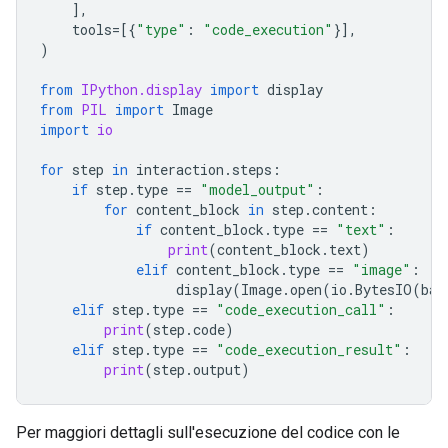
],
tools
=
[{
"type"
:
"code_execution"
}],
)
from
IPython.display
import
display
from
PIL
import
Image
import
io
for
step
in
interaction
.
steps
:
if
step
.
type
==
"model_output"
:
for
content_block
in
step
.
content
:
if
content_block
.
type
==
"text"
:
print
(
content_block
.
text
)
elif
content_block
.
type
==
"image"
:
display
(
Image
.
open
(
io
.
BytesIO
(
bas
elif
step
.
type
==
"code_execution_call"
:
print
(
step
.
code
)
elif
step
.
type
==
"code_execution_result"
:
print
(
step
.
output
)
Per maggiori dettagli sull'esecuzione del codice con le