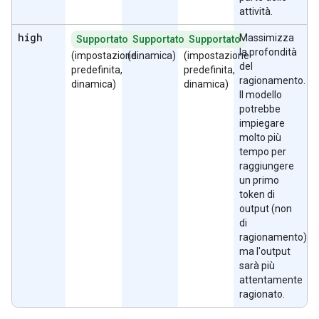
attività.
high
Massimizza
Supportato
Supportato
Supportato
la profondità
(impostazione
(dinamica)
(impostazione
del
predefinita,
predefinita,
ragionamento.
dinamica)
dinamica)
Il modello
potrebbe
impiegare
molto più
tempo per
raggiungere
un primo
token di
output (non
di
ragionamento),
ma l'output
sarà più
attentamente
ragionato.