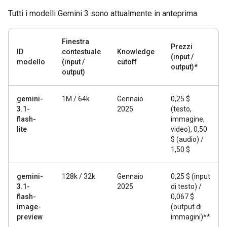
Tutti i modelli Gemini 3 sono attualmente in anteprima.
Finestra
Prezzi
ID
contestuale
Knowledge
(input /
modello
(input /
cutoff
output)*
output)
gemini-
1M / 64k
Gennaio
0,25 $
3.1-
2025
(testo,
flash-
immagine,
lite
video), 0,50
$ (audio) /
1,50 $
gemini-
128k / 32k
Gennaio
0,25 $ (input
3.1-
2025
di testo) /
flash-
0,067 $
image-
(output di
preview
immagini)**