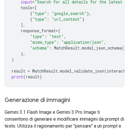
input
=
"Search for all details for the latest E
tools
=
[
{
"type"
:
"google_search"
},
{
"type"
:
"url_context"
}
],
response_format
=
{
"type"
:
"text"
,
"mime_type"
:
"application/json"
,
"schema"
:
MatchResult
.
model_json_schema
()
},
)
result
=
MatchResult
.
model_validate_json
(
interacti
print
(
result
)
Generazione di immagini
Gemini 3.1 Flash Image e Gemini 3 Pro Image ti
consentono di generare e modificare immagini da prompt di
testo. Utilizza il ragionamento per "pensare" a un prompt e