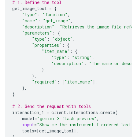
# 1. Define the tool
get_image_tool
=
{
"type"
:
"function"
,
"name"
:
"get_image"
,
"description"
:
"Retrieves the image file refer
"parameters"
:
{
"type"
:
"object"
,
"properties"
:
{
"item_name"
:
{
"type"
:
"string"
,
"description"
:
"The name or descri
}
},
"required"
:
[
"item_name"
],
},
}
# 2. Send the request with tools
interaction_1
=
client
.
interactions
.
create
(
model
=
"gemini-3-flash-preview"
,
input
=
"Show me the instrument I ordered last m
tools
=
[
get_image_tool
],
)