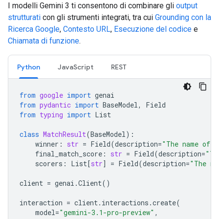
I modelli Gemini 3 ti consentono di combinare gli
output
strutturati
con gli strumenti integrati, tra cui
Grounding con la
Ricerca Google
,
Contesto URL
,
Esecuzione del codice
e
Chiamata di funzione
.
Python
JavaScript
REST
from
google
import
genai
from
pydantic
import
BaseModel
,
Field
from
typing
import
List
class
MatchResult
(
BaseModel
):
winner
:
str
=
Field
(
description
=
"The name of t
final_match_score
:
str
=
Field
(
description
=
"Th
scorers
:
List
[
str
]
=
Field
(
description
=
"The na
client
=
genai
.
Client
()
interaction
=
client
.
interactions
.
create
(
model
=
"gemini-3.1-pro-preview"
,