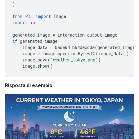
)
from
PIL
import
Image
import
io
generated_image
=
interaction
.
output_image
if
generated_image
:
image_data
=
base64
.
b64decode
(
generated_image
.
image
=
Image
.
open
(
io
.
BytesIO
(
image_data
))
image
.
save
(
'weather_tokyo.png'
)
image
.
show
()
Risposta di esempio