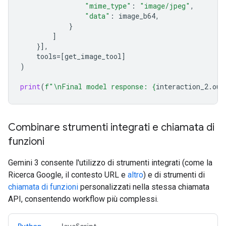
"mime_type"
:
"image/jpeg"
,
"data"
:
image_b64
,
}
]
}],
tools
=
[
get_image_tool
]
)
print
(
f
"
\n
Final model response: 
{
interaction_2
.
out
Combinare strumenti integrati e chiamata di
funzioni
Gemini 3 consente l'utilizzo di strumenti integrati (come la
Ricerca Google, il contesto URL e
altro
) e di strumenti di
chiamata di funzioni
personalizzati nella stessa chiamata
API, consentendo workflow più complessi.