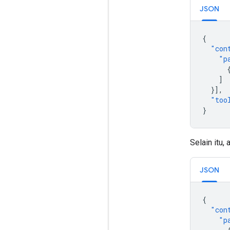
JSON
{
"con
"p
]
}],
"too
}
Selain itu,
JSON
{
"con
"p