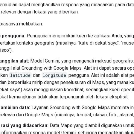
kemudian dapat menghasilkan respons yang didasarkan pada dat
relevan dengan lokasi yang diberikan.
 biasanya melibatkan:
i pengguna:
Pengguna mengirimkan kueri ke aplikasi Anda, yan
rtakan konteks geografis (misalnya, "kafe di dekat saya", "mus
isco").
nggilan alat:
Model Gemini, yang mengenali maksud geografis,
ggil alat Grounding with Google Maps. Alat ini dapat secara op
ikan
latitude
dan
longitude
pengguna. Alat ini adalah alat 
dan berperilaku mirip dengan penelusuran di Maps, yang mana kue
dekat saya") akan menggunakan koordinat, sedangkan kueri spesif
okal kemungkinan tidak akan terpengaruh oleh lokasi eksplisit.
ambilan data:
Layanan Grounding with Google Maps meminta in
relevan dari Google Maps (misalnya, tempat, ulasan, foto, alamat,
rasi yang didasarkan:
Data Maps yang diambil digunakan untu
informasikan respons model Gemini, sehingga memastikan akur