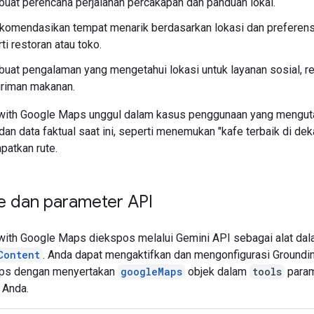
at perencana perjalanan percakapan dan panduan lokal.
komendasikan tempat menarik berdasarkan lokasi dan preferen
ti restoran atau toko.
at pengalaman yang mengetahui lokasi untuk layanan sosial, ret
iriman makanan.
with Google Maps unggul dalam kasus penggunaan yang mengu
an data faktual saat ini, seperti menemukan "kafe terbaik di dek
patkan rute.
 dan parameter API
with Google Maps diekspos melalui Gemini API sebagai alat da
Content
. Anda dapat mengaktifkan dan mengonfigurasi Groundi
ps dengan menyertakan
googleMaps
objek dalam
tools
param
 Anda.