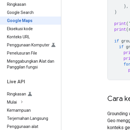
Ringkasan
),
)
Google Search
Google Maps
print
(
print
(
Eksekusi kode
Konteks URL
if
gro
Penggunaan Komputer
if
g
pr
Penelusuran File
pr
Menggabungkan Alat dan
fo
Panggilan fungsi
Live API
Ringkasan
Cara k
Mulai
Kemampuan
Grounding 
Terjemahan Langsung
Geo menggu
Penggunaan alat
konteks ge