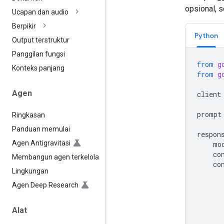
opsional, 
Ucapan dan audio
Berpikir
Python
Output terstruktur
Panggilan fungsi
from
g
Konteks panjang
from
g
Agen
client
prompt
Ringkasan
Panduan memulai
respon
Agen Antigravitasi
mo
co
Membangun agen terkelola
co
Lingkungan
Agen Deep Research
Alat