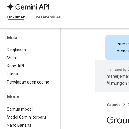
Dokumen
Referensi API
Mulai
Intera
Ringkasan
mengak
Mulai
Kunci API
Harga
menerjemahk
Penyiapan agen coding
AI mungkin
Model
Beranda
Semua model
Grou
Model Gemini terbaru
Nano Banana