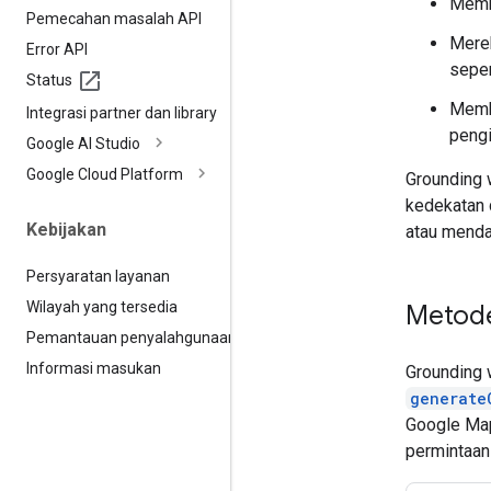
Membu
Pemecahan masalah API
Mere
Error API
seper
Status
Membu
Integrasi partner dan library
peng
Google AI Studio
Google Cloud Platform
Grounding 
kedekatan d
Kebijakan
atau menda
Persyaratan layanan
Wilayah yang tersedia
Metode
Pemantauan penyalahgunaan
Informasi masukan
Grounding 
generate
Google Ma
permintaan