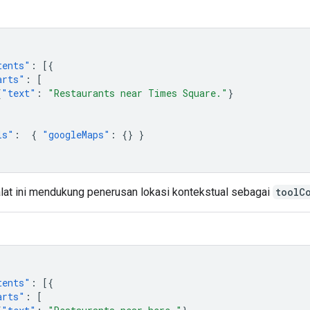
tents"
:
[{
arts"
:
[
{
"text"
:
"Restaurants near Times Square."
}
ls"
:
{
"googleMaps"
:
{}
}
 alat ini mendukung penerusan lokasi kontekstual sebagai
toolC
tents"
:
[{
arts"
:
[