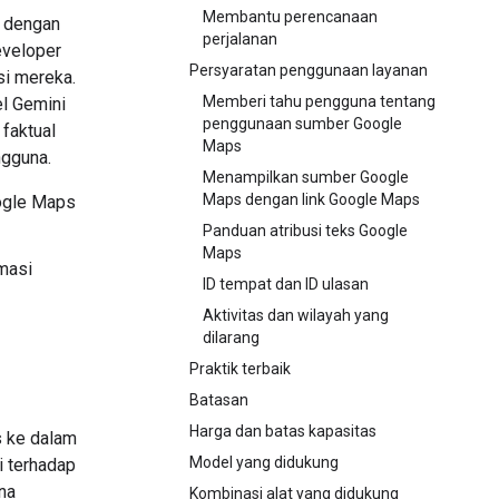
Membantu perencanaan
 dengan
perjalanan
eveloper
Persyaratan penggunaan layanan
si mereka.
Memberi tahu pengguna tentang
el Gemini
penggunaan sumber Google
faktual
Maps
ngguna.
Menampilkan sumber Google
Maps dengan link Google Maps
ogle Maps
Panduan atribusi teks Google
Maps
masi
ID tempat dan ID ulasan
Aktivitas dan wilayah yang
dilarang
Praktik terbaik
Batasan
Harga dan batas kapasitas
s ke dalam
Model yang didukung
i terhadap
na
Kombinasi alat yang didukung