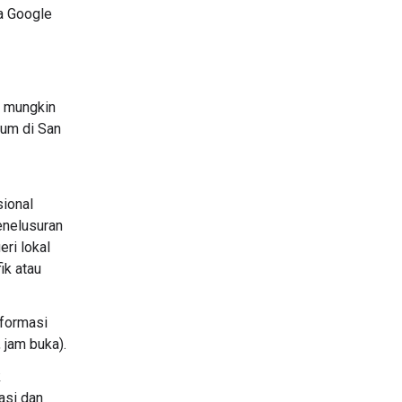
a Google
g mungkin
eum di San
sional
penelusuran
ri lokal
ik atau
formasi
 jam buka).
k
asi dan