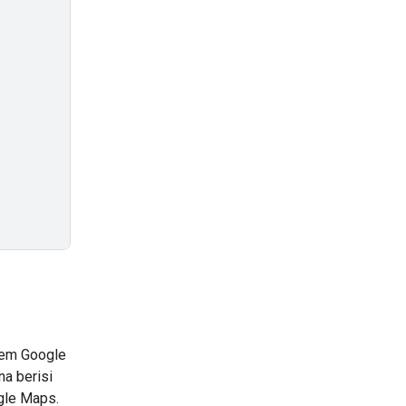
tem Google
a berisi
gle Maps.