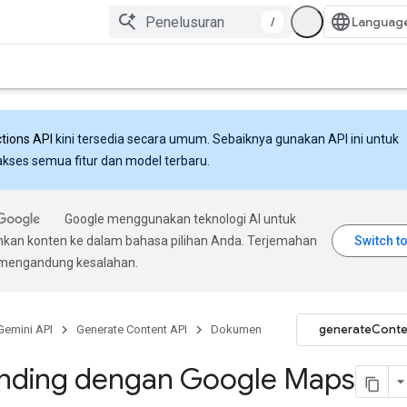
/
ctions API
kini tersedia secara umum. Sebaiknya gunakan API ini untuk
ses semua fitur dan model terbaru.
Google menggunakan teknologi AI untuk
an konten ke dalam bahasa pilihan Anda. Terjemahan
 mengandung kesalahan.
generateConte
Gemini API
Generate Content API
Dokumen
nding dengan Google Maps