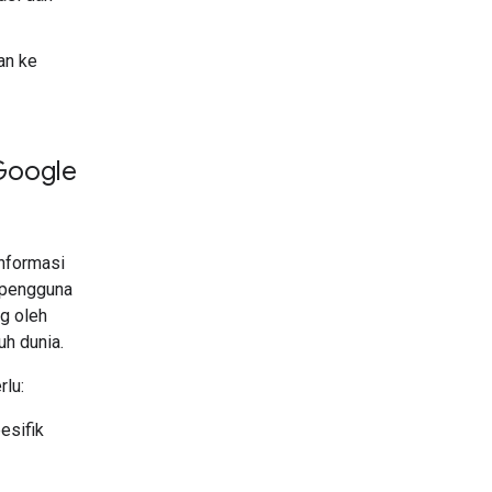
an ke
Google
informasi
n pengguna
g oleh
uh dunia.
rlu:
esifik