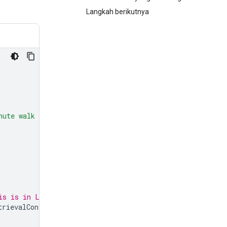
Langkah berikutnya
nute walk from here?"
is is in Los Angeles)
trievalConfig
(