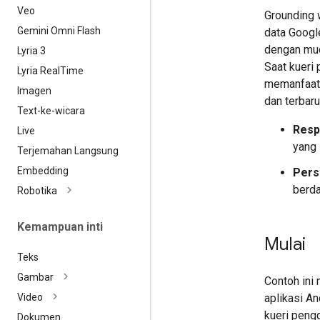
Veo
Grounding
Gemini Omni Flash
data Google
dengan mud
Lyria 3
Saat kueri
Lyria Real
Time
memanfaatk
Imagen
dan terbar
Text-ke-wicara
Resp
Live
yang 
Terjemahan Langsung
Embedding
Pers
berda
Robotika
Kemampuan inti
Mulai
Teks
Gambar
Contoh ini
aplikasi A
Video
kueri peng
Dokumen