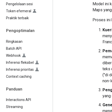
Model ini 
Pengelolaan sesi
Maps yang 
Token efemeral
Praktik terbaik
Proses ini
Kuer
Pengoptimalan
menye
Ringkasan
Franc
Batch API
Pema
Webhook
meman
Inferensi fleksibel
diber
teks 
Inferensi prioritas
("di 
Context caching
non-l
Panduan
Peng
yang 
Interactions API
Gene
Streaming
meng