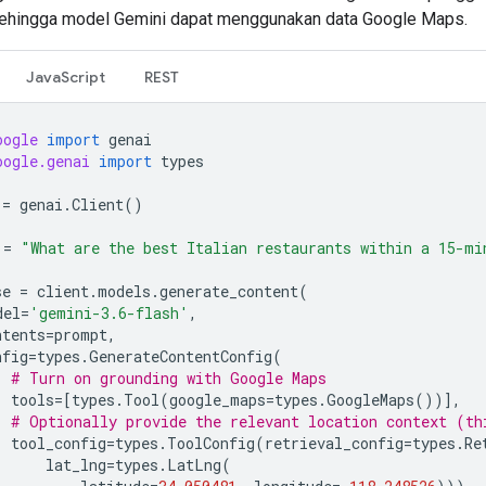
sehingga model Gemini dapat menggunakan data Google Maps.
JavaScript
REST
oogle
import
genai
oogle.genai
import
types
=
genai
.
Client
()
=
"What are the best Italian restaurants within a 15-mi
se
=
client
.
models
.
generate_content
(
del
=
'gemini-3.6-flash'
,
ntents
=
prompt
,
nfig
=
types
.
GenerateContentConfig
(
# Turn on grounding with Google Maps
tools
=
[
types
.
Tool
(
google_maps
=
types
.
GoogleMaps
())],
# Optionally provide the relevant location context (th
tool_config
=
types
.
ToolConfig
(
retrieval_config
=
types
.
Re
lat_lng
=
types
.
LatLng
(