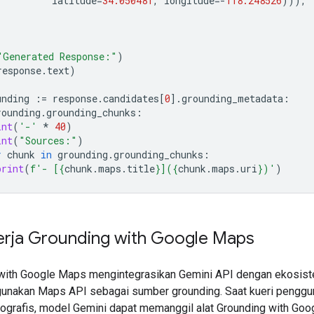
latitude
=
34.050481
,
longitude
=-
118.248526
))),
"Generated Response:"
)
response
.
text
)
unding
:=
response
.
candidates
[
0
]
.
grounding_metadata
:
rounding
.
grounding_chunks
:
int
(
'-'
*
40
)
int
(
"Sources:"
)
r
chunk
in
grounding
.
grounding_chunks
:
print
(
f
'- [
{
chunk
.
maps
.
title
}
](
{
chunk
.
maps
.
uri
}
)'
)
erja Grounding with Google Maps
with Google Maps mengintegrasikan Gemini API dengan ekosis
nakan Maps API sebagai sumber grounding. Saat kueri penggun
ografis, model Gemini dapat memanggil alat Grounding with Goo