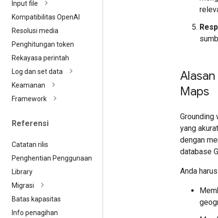
Input file
relev
Kompatibilitas Open
AI
Resp
Resolusi media
sumb
Penghitungan token
Rekayasa perintah
Log dan set data
Alasan
Keamanan
Maps
Framework
Grounding 
Referensi
yang akurat
dengan men
Catatan rilis
database G
Penghentian Penggunaan
Anda harus
Library
Migrasi
Membe
Batas kapasitas
geogr
Info penagihan