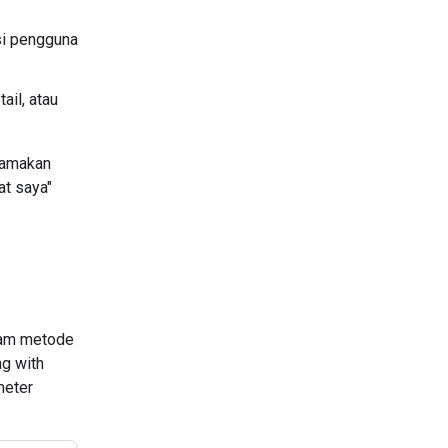
si pengguna
ail, atau
tamakan
at saya"
lam metode
ng with
eter