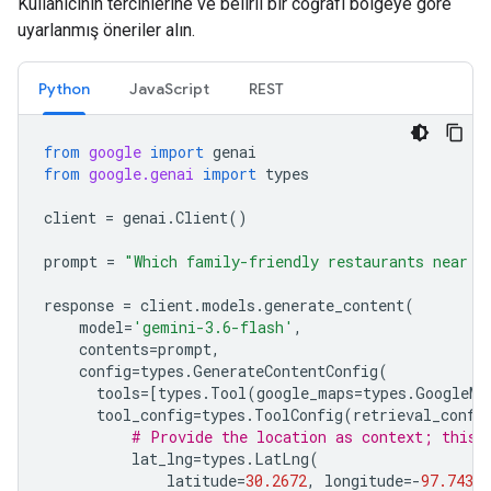
Kullanıcının tercihlerine ve belirli bir coğrafi bölgeye göre
uyarlanmış öneriler alın.
Python
JavaScript
REST
from
google
import
genai
from
google.genai
import
types
client
=
genai
.
Client
()
prompt
=
"Which family-friendly restaurants near h
response
=
client
.
models
.
generate_content
(
model
=
'gemini-3.6-flash'
,
contents
=
prompt
,
config
=
types
.
GenerateContentConfig
(
tools
=
[
types
.
Tool
(
google_maps
=
types
.
GoogleMa
tool_config
=
types
.
ToolConfig
(
retrieval_confi
# Provide the location as context; this 
lat_lng
=
types
.
LatLng
(
latitude
=
30.2672
,
longitude
=-
97.7431