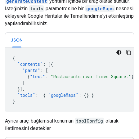
generateContent
yöntemi içinde bir araç olarak sunulur.
İsteğinizin
tools
parametresine bir
googleMaps
nesnesi
ekleyerek Google Haritalar ile Temellendirme'yi etkinleştirip
yapılandırabilirsiniz.
JSON
{
"contents"
:
[{
"parts"
:
[
{
"text"
:
"Restaurants near Times Square."
}
]
}],
"tools"
:
{
"googleMaps"
:
{}
}
}
Ayrıca araç, bağlamsal konumun
toolConfig
olarak
iletilmesini destekler.