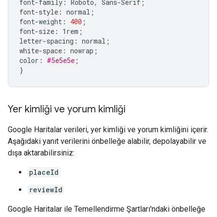
font-family:
Roboto,
Sans-Serif
;
font-style:
normal
;
font-weight:
400
;
font-size:
1rem
;
letter-spacing:
normal
;
white-space:
nowrap
;
color:
#5e5e5e;
}
Yer kimliği ve yorum kimliği
Google Haritalar verileri, yer kimliği ve yorum kimliğini içerir.
Aşağıdaki yanıt verilerini önbelleğe alabilir, depolayabilir ve
dışa aktarabilirsiniz:
placeId
reviewId
Google Haritalar ile Temellendirme Şartları'ndaki önbelleğe