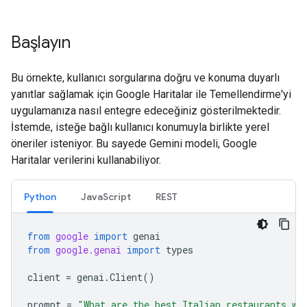
Başlayın
Bu örnekte, kullanıcı sorgularına doğru ve konuma duyarlı
yanıtlar sağlamak için Google Haritalar ile Temellendirme'yi
uygulamanıza nasıl entegre edeceğiniz gösterilmektedir.
İstemde, isteğe bağlı kullanıcı konumuyla birlikte yerel
öneriler isteniyor. Bu sayede Gemini modeli, Google
Haritalar verilerini kullanabiliyor.
Python
JavaScript
REST
from
google
import
genai
from
google.genai
import
types
client
=
genai
.
Client
()
prompt
=
"What are the best Italian restaurants wi