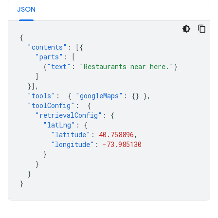
JSON
{
"contents"
:
[{
"parts"
:
[
{
"text"
:
"Restaurants near here."
}
]
}],
"tools"
:
{
"googleMaps"
:
{}
},
"toolConfig"
:
{
"retrievalConfig"
:
{
"latLng"
:
{
"latitude"
:
40.758896
,
"longitude"
:
-73.985130
}
}
}
}