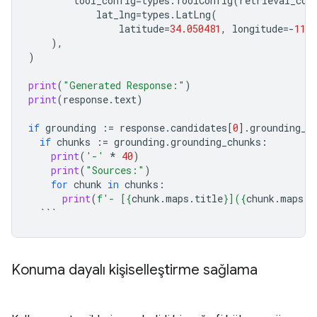
tool_config
=
types
.
ToolConfig
(
retrieval_con
lat_lng
=
types
.
LatLng
(
latitude
=
34.050481
,
longitude
=-
118.
),
)
print
(
"Generated Response:"
)
print
(
response
.
text
)
if
grounding
:=
response
.
candidates
[
0
]
.
grounding_m
if
chunks
:=
grounding
.
grounding_chunks
:
print
(
'-'
*
40
)
print
(
"Sources:"
)
for
chunk
in
chunks
:
print
(
f
'- [
{
chunk
.
maps
.
title
}
](
{
chunk
.
maps
.
u
```
Konuma dayalı kişiselleştirme sağlama