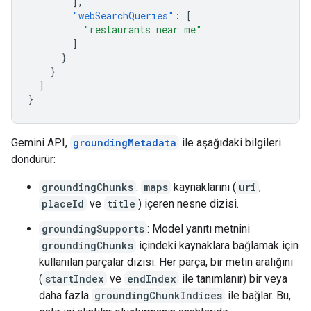
],
"webSearchQueries"
:
[
"restaurants near me"
]
}
}
]
}
Gemini API,
groundingMetadata
ile aşağıdaki bilgileri
döndürür:
groundingChunks
:
maps
kaynaklarını (
uri
,
placeId
ve
title
) içeren nesne dizisi.
groundingSupports
: Model yanıtı metnini
groundingChunks
içindeki kaynaklara bağlamak için
kullanılan parçalar dizisi. Her parça, bir metin aralığını
(
startIndex
ve
endIndex
ile tanımlanır) bir veya
daha fazla
groundingChunkIndices
ile bağlar. Bu,