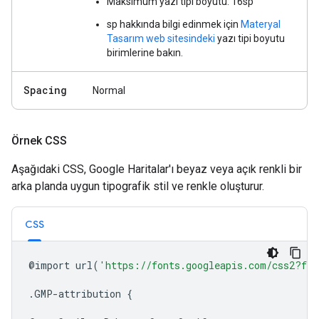
Maksimum yazı tipi boyutu: 16sp
sp hakkında bilgi edinmek için
Materyal
Tasarım web sitesindeki
yazı tipi boyutu
birimlerine bakın.
Spacing
Normal
Örnek CSS
Aşağıdaki CSS, Google Haritalar'ı beyaz veya açık renkli bir
arka planda uygun tipografik stil ve renkle oluşturur.
CSS
@import
url
(
'https://fonts.googleapis.com/css2?fam
.GMP-attribution
{