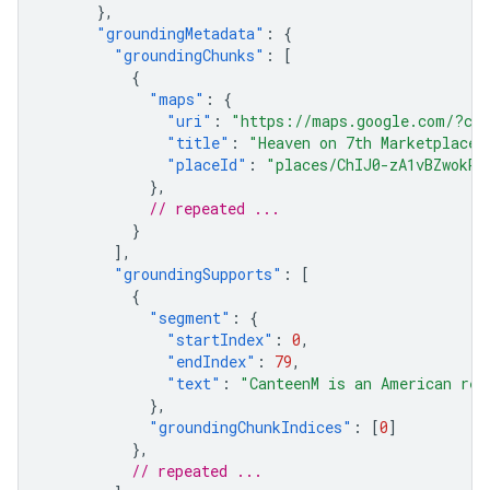
},
"groundingMetadata"
:
{
"groundingChunks"
:
[
{
"maps"
:
{
"uri"
:
"https://maps.google.com/?cid
"title"
:
"Heaven on 7th Marketplace"
"placeId"
:
"places/ChIJ0-zA1vBZwokRo
},
// repeated ...
}
],
"groundingSupports"
:
[
{
"segment"
:
{
"startIndex"
:
0
,
"endIndex"
:
79
,
"text"
:
"CanteenM is an American res
},
"groundingChunkIndices"
:
[
0
]
},
// repeated ...