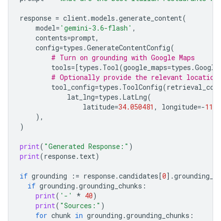
response
=
client
.
models
.
generate_content
(
model
=
'gemini-3.6-flash'
,
contents
=
prompt
,
config
=
types
.
GenerateContentConfig
(
# Turn on grounding with Google Maps
tools
=
[
types
.
Tool
(
google_maps
=
types
.
Google
# Optionally provide the relevant location
tool_config
=
types
.
ToolConfig
(
retrieval_con
lat_lng
=
types
.
LatLng
(
latitude
=
34.050481
,
longitude
=-
118.
),
)
print
(
"Generated Response:"
)
print
(
response
.
text
)
if
grounding
:=
response
.
candidates
[
0
]
.
grounding_m
if
grounding
.
grounding_chunks
:
print
(
'-'
*
40
)
print
(
"Sources:"
)
for
chunk
in
grounding
.
grounding_chunks
: