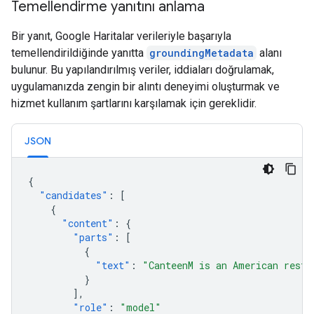
Temellendirme yanıtını anlama
Bir yanıt, Google Haritalar verileriyle başarıyla
temellendirildiğinde yanıtta
groundingMetadata
alanı
bulunur. Bu yapılandırılmış veriler, iddiaları doğrulamak,
uygulamanızda zengin bir alıntı deneyimi oluşturmak ve
hizmet kullanım şartlarını karşılamak için gereklidir.
JSON
{
"candidates"
:
[
{
"content"
:
{
"parts"
:
[
{
"text"
:
"CanteenM is an American resta
}
],
"role"
:
"model"