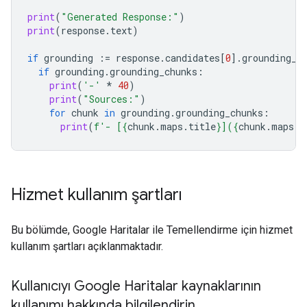
print
(
"Generated Response:"
)
print
(
response
.
text
)
if
grounding
:=
response
.
candidates
[
0
]
.
grounding_m
if
grounding
.
grounding_chunks
:
print
(
'-'
*
40
)
print
(
"Sources:"
)
for
chunk
in
grounding
.
grounding_chunks
:
print
(
f
'- [
{
chunk
.
maps
.
title
}
](
{
chunk
.
maps
.
u
Hizmet kullanım şartları
Bu bölümde, Google Haritalar ile Temellendirme için hizmet
kullanım şartları açıklanmaktadır.
Kullanıcıyı Google Haritalar kaynaklarının
kullanımı hakkında bilgilendirin
.