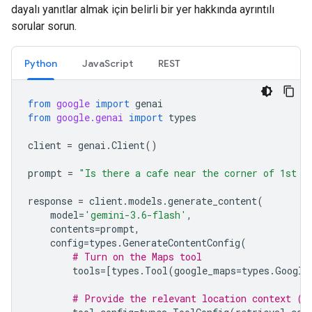
dayalı yanıtlar almak için belirli bir yer hakkında ayrıntılı
sorular sorun.
Python
JavaScript
REST
from
google
import
genai
from
google.genai
import
types
client
=
genai
.
Client
()
prompt
=
"Is there a cafe near the corner of 1st a
response
=
client
.
models
.
generate_content
(
model
=
'gemini-3.6-flash'
,
contents
=
prompt
,
config
=
types
.
GenerateContentConfig
(
# Turn on the Maps tool
tools
=
[
types
.
Tool
(
google_maps
=
types
.
Google
# Provide the relevant location context (t