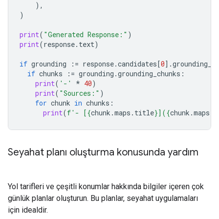
),
)
print
(
"Generated Response:"
)
print
(
response
.
text
)
if
grounding
:=
response
.
candidates
[
0
]
.
grounding_m
if
chunks
:=
grounding
.
grounding_chunks
:
print
(
'-'
*
40
)
print
(
"Sources:"
)
for
chunk
in
chunks
:
print
(
f
'- [
{
chunk
.
maps
.
title
}
](
{
chunk
.
maps
.
u
Seyahat planı oluşturma konusunda yardım
Yol tarifleri ve çeşitli konumlar hakkında bilgiler içeren çok
günlük planlar oluşturun. Bu planlar, seyahat uygulamaları
için idealdir.