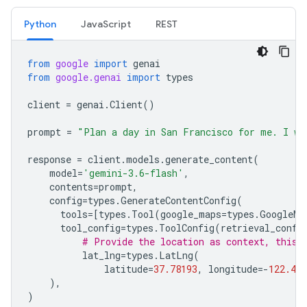
Python
JavaScript
REST
from
google
import
genai
from
google.genai
import
types
client
=
genai
.
Client
()
prompt
=
"Plan a day in San Francisco for me. I wa
response
=
client
.
models
.
generate_content
(
model
=
'gemini-3.6-flash'
,
contents
=
prompt
,
config
=
types
.
GenerateContentConfig
(
tools
=
[
types
.
Tool
(
google_maps
=
types
.
GoogleMa
tool_config
=
types
.
ToolConfig
(
retrieval_confi
# Provide the location as context, this 
lat_lng
=
types
.
LatLng
(
latitude
=
37.78193
,
longitude
=-
122.404
),
)