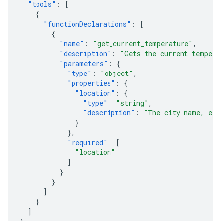
"tools"
:
[
{
"functionDeclarations"
:
[
{
"name"
:
"get_current_temperature"
,
"description"
:
"Gets the current tempera
"parameters"
:
{
"type"
:
"object"
,
"properties"
:
{
"location"
:
{
"type"
:
"string"
,
"description"
:
"The city name, e.g
}
},
"required"
:
[
"location"
]
}
}
]
}
]