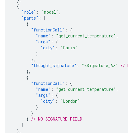
},
{
"role"
:
"model"
,
"parts"
:
[
{
"functionCall"
:
{
"name"
:
"get_current_temperature"
,
"args"
:
{
"city"
:
"Paris"
}
},
"thought_signature"
:
"<Signature_A>"
// MU
},
{
"functionCall"
:
{
"name"
:
"get_current_temperature"
,
"args"
:
{
"city"
:
"London"
}
}
}
// NO SIGNATURE FIELD
]
},