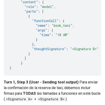
"content"
:
{
"role"
:
"model"
,
"parts"
:
[
{
"functionCall"
:
{
"name"
:
"book_taxi"
,
"args"
:
{
"time"
:
"10 AM"
}
},
"thoughtSignature"
:
"<Signature B>"
}
]
}
}
Turn 1, Step 3 (User - Sending tool output)
Para enviar
la confirmación de la reserva de taxi, debemos incluir
firmas para
TODAS
las llamadas a funciones en este bucle
(
<Signature A>
+
<Signature B>
).