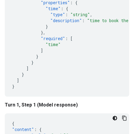
"properties"
:
{
"time"
:
{
"type"
:
"string"
,
"description"
:
"time to book the t
}
},
"required"
:
[
"time"
]
}
}
]
}
]
}
Turn 1, Step 1 (Model response)
{
"content"
:
{