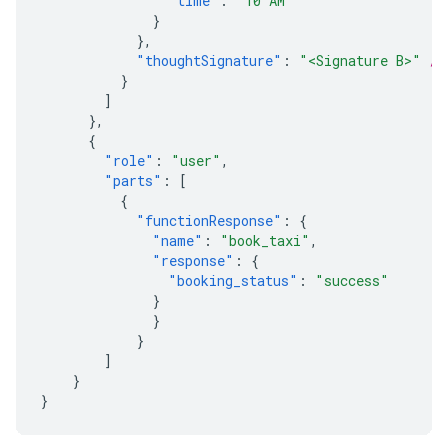
"time"
:
"10 AM"
}
},
"thoughtSignature"
:
"<Signature B>"
//
}
]
},
{
"role"
:
"user"
,
"parts"
:
[
{
"functionResponse"
:
{
"name"
:
"book_taxi"
,
"response"
:
{
"booking_status"
:
"success"
}
}
}
]
}
}