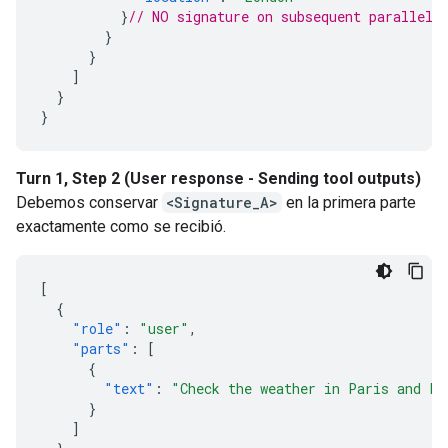
}
// NO signature on subsequent parallel 
}
}
]
}
}
Turn 1, Step 2 (User response - Sending tool outputs)
Debemos conservar
<Signature_A>
en la primera parte
exactamente como se recibió.
[
{
"role"
:
"user"
,
"parts"
:
[
{
"text"
:
"Check the weather in Paris and Lo
}
]