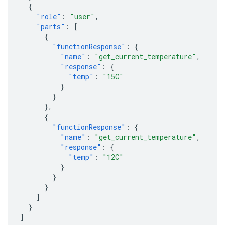
{
"role"
:
"user"
,
"parts"
:
[
{
"functionResponse"
:
{
"name"
:
"get_current_temperature"
,
"response"
:
{
"temp"
:
"15C"
}
}
},
{
"functionResponse"
:
{
"name"
:
"get_current_temperature"
,
"response"
:
{
"temp"
:
"12C"
}
}
}
]
}
]