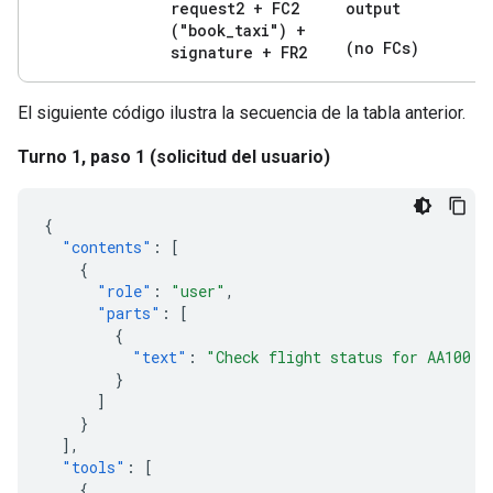
request2 + FC2
output
("book
_
taxi") +
(no FCs)
signature + FR2
El siguiente código ilustra la secuencia de la tabla anterior.
Turno 1, paso 1 (solicitud del usuario)
{
"contents"
:
[
{
"role"
:
"user"
,
"parts"
:
[
{
"text"
:
"Check flight status for AA100 a
}
]
}
],
"tools"
:
[
{