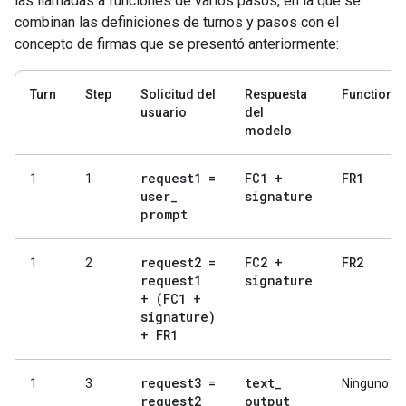
las llamadas a funciones de varios pasos, en la que se
combinan las definiciones de turnos y pasos con el
concepto de firmas que se presentó anteriormente:
Turn
Step
Solicitud del
Respuesta
FunctionR
usuario
del
modelo
request1 =
FC1 +
FR1
1
1
user
_
signature
prompt
request2 =
FC2 +
FR2
1
2
request1
signature
+ (FC1 +
signature)
+ FR1
request3 =
text
_
1
3
Ninguno
request2
output