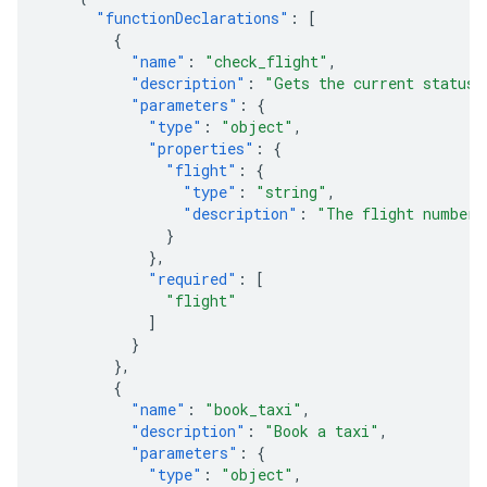
"functionDeclarations"
:
[
{
"name"
:
"check_flight"
,
"description"
:
"Gets the current status 
"parameters"
:
{
"type"
:
"object"
,
"properties"
:
{
"flight"
:
{
"type"
:
"string"
,
"description"
:
"The flight number 
}
},
"required"
:
[
"flight"
]
}
},
{
"name"
:
"book_taxi"
,
"description"
:
"Book a taxi"
,
"parameters"
:
{
"type"
:
"object"
,