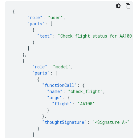
{
"role"
:
"user"
,
"parts"
:
[
{
"text"
:
"Check flight status for AA100 a
}
]
},
{
"role"
:
"model"
,
"parts"
:
[
{
"functionCall"
:
{
"name"
:
"check_flight"
,
"args"
:
{
"flight"
:
"AA100"
}
},
"thoughtSignature"
:
"<Signature A>"
//
}
]