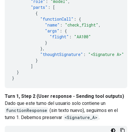
"role"
:
"model"
,
"parts"
:
[
{
"functionCall"
:
{
"name"
:
"check_flight"
,
"args"
:
{
"flight"
:
"AA100"
}
},
"thoughtSignature"
:
"<Signature A>"
}
]
}
}
Turn 1, Step 2 (User response - Sending tool outputs)
Dado que este turno del usuario solo contiene un
functionResponse
(sin texto nuevo), seguimos en el
turno 1. Debemos preservar
<Signature_A>
.