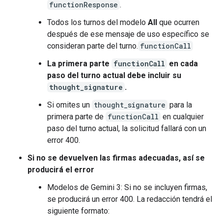
functionResponse
.
Todos los turnos del modelo
All
que ocurren
después de ese mensaje de uso específico se
consideran parte del turno.
functionCall
La primera parte
functionCall
en
cada
paso
del turno actual
debe
incluir su
thought_signature
.
Si omites un
thought_signature
para la
primera parte de
functionCall
en cualquier
paso del turno actual, la solicitud fallará con un
error 400.
Si no se devuelven las firmas adecuadas, así se
producirá el error
Modelos de Gemini 3: Si no se incluyen firmas,
se producirá un error 400. La redacción tendrá el
siguiente formato: