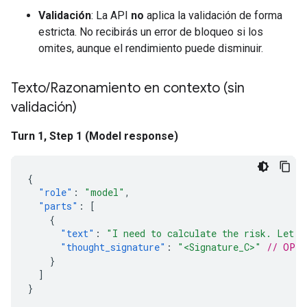
Validación
: La API
no
aplica la validación de forma
estricta. No recibirás un error de bloqueo si los
omites, aunque el rendimiento puede disminuir.
Texto
/
Razonamiento en contexto (sin
validación)
Turn 1, Step 1 (Model response)
{
"role"
:
"model"
,
"parts"
:
[
{
"text"
:
"I need to calculate the risk. Let m
"thought_signature"
:
"<Signature_C>"
// OPTI
}
]
}