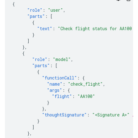
{
"role"
:
"user"
,
"parts"
:
[
{
"text"
:
"Check flight status for AA100 a
}
]
},
{
"role"
:
"model"
,
"parts"
:
[
{
"functionCall"
:
{
"name"
:
"check_flight"
,
"args"
:
{
"flight"
:
"AA100"
}
},
"thoughtSignature"
:
"<Signature A>"
//
}
]
},