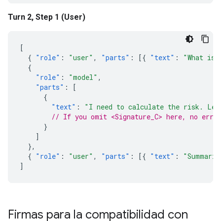
Turn 2, Step 1 (User)
[
{
"role"
:
"user"
,
"parts"
:
[{
"text"
:
"What is 
{
"role"
:
"model"
,
"parts"
:
[
{
"text"
:
"I need to calculate the risk. Let
// If you omit <Signature_C> here, no erro
}
]
},
{
"role"
:
"user"
,
"parts"
:
[{
"text"
:
"Summariz
]
Firmas para la compatibilidad con