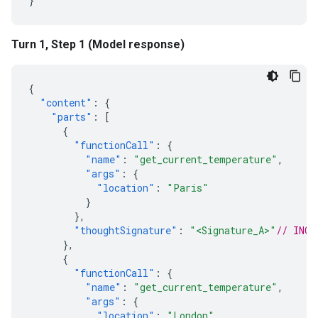
}
Turn 1, Step 1 (Model response)
{
"content"
:
{
"parts"
:
[
{
"functionCall"
:
{
"name"
:
"get_current_temperature"
,
"args"
:
{
"location"
:
"Paris"
}
},
"thoughtSignature"
:
"<Signature_A>"
// INCL
},
{
"functionCall"
:
{
"name"
:
"get_current_temperature"
,
"args"
:
{
"location"
:
"London"