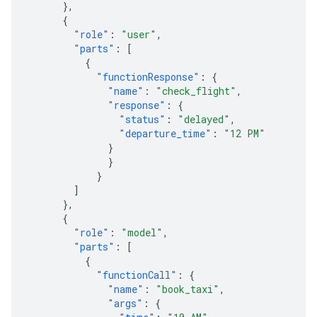
},
{
"role"
:
"user"
,
"parts"
:
[
{
"functionResponse"
:
{
"name"
:
"check_flight"
,
"response"
:
{
"status"
:
"delayed"
,
"departure_time"
:
"12 PM"
}
}
}
]
},
{
"role"
:
"model"
,
"parts"
:
[
{
"functionCall"
:
{
"name"
:
"book_taxi"
,
"args"
:
{