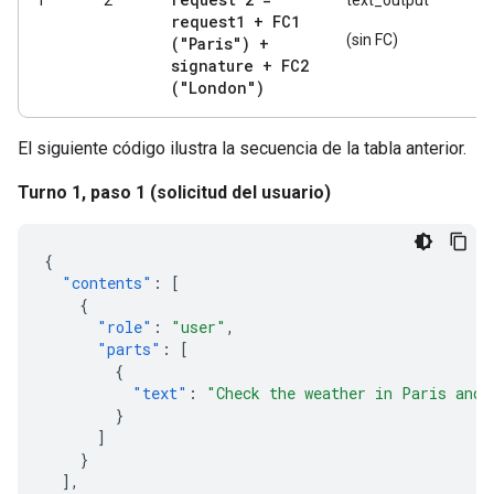
1
2
text_output
request1 + FC1
(sin FC)
("Paris") +
signature + FC2
("London")
El siguiente código ilustra la secuencia de la tabla anterior.
Turno 1, paso 1 (solicitud del usuario)
{
"contents"
:
[
{
"role"
:
"user"
,
"parts"
:
[
{
"text"
:
"Check the weather in Paris and 
}
]
}
],