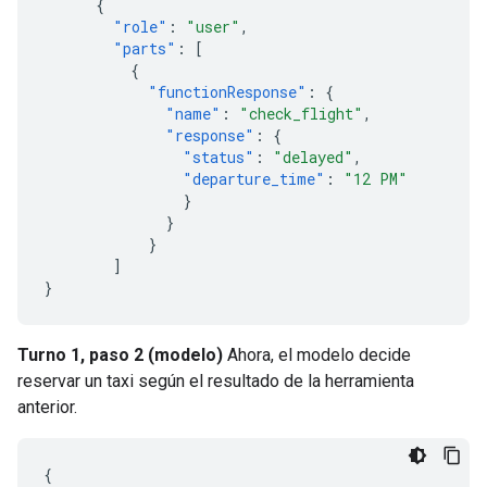
{
"role"
:
"user"
,
"parts"
:
[
{
"functionResponse"
:
{
"name"
:
"check_flight"
,
"response"
:
{
"status"
:
"delayed"
,
"departure_time"
:
"12 PM"
}
}
}
]
}
Turno 1, paso 2 (modelo)
Ahora, el modelo decide
reservar un taxi según el resultado de la herramienta
anterior.
{