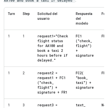
AA100 and book a taxi if delayed"
.
Turn
Step
Solicitud del
Respuesta
Fun
usuario
del
modelo
request1="Check
FC1
FR1
1
1
flight status
("check
_
for AA100 and
flight")
book a taxi 2
+
hours before if
signature
delayed
.
"
request2 =
FC2(
FR2
1
2
request1 + FC1
"book
_
("check
_
taxi") +
flight") +
signature
signature + FR1
request3 =
text
_
Non
1
3