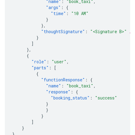
"name"
:
"book_taxi"
,
"args"
:
{
"time"
:
"10 AM"
}
},
"thoughtSignature"
:
"<Signature B>"
//
}
]
},
{
"role"
:
"user"
,
"parts"
:
[
{
"functionResponse"
:
{
"name"
:
"book_taxi"
,
"response"
:
{
"booking_status"
:
"success"
}
}
}
]
}
}