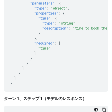
"parameters"
:
{
"type"
:
"object"
,
"properties"
:
{
"time"
:
{
"type"
:
"string"
,
"description"
:
"time to book the t
}
},
"required"
:
[
"time"
]
}
}
]
}
]
}
ターン 1、ステップ 1（モデルのレスポンス）