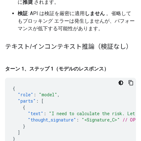
に
推奨
されます。
検証
: API は検証を厳密に適用
しません
。省略して
もブロッキング エラーは発生しませんが、パフォー
マンスが低下する可能性があります。
テキスト
/
インコンテキスト推論（検証なし）
ターン 1、ステップ 1（モデルのレスポンス）
{
"role"
:
"model"
,
"parts"
:
[
{
"text"
:
"I need to calculate the risk. Let m
"thought_signature"
:
"<Signature_C>"
// OPTI
}
]
}