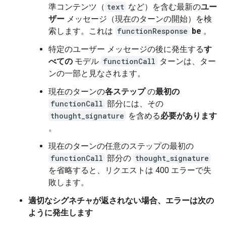
準コンテンツ（
text
など）を含む最新の
ユー
ザー
メッセージ（現在のターンの開始）を検
索します。これは
functionResponse
be
。
特定のユーザー メッセージの後に発生する
す
べての
モデル
functionCall
ターンは、ター
ンの一部と見なされます。
現在のターンの
各ステップ
の
最初の
functionCall
部分には、その
thought_signature
を含める
必要があります
。
現在のターンの任意のステップの最初の
functionCall
部分の
thought_signature
を省略すると、リクエストは 400 エラーで失
敗します。
適切なシグネチャが返されない場合、エラーは次の
ように発生します