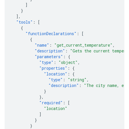
]
}
],
"tools"
:
[
{
"functionDeclarations"
:
[
{
"name"
:
"get_current_temperature"
,
"description"
:
"Gets the current tempera
"parameters"
:
{
"type"
:
"object"
,
"properties"
:
{
"location"
:
{
"type"
:
"string"
,
"description"
:
"The city name, e.g
}
},
"required"
:
[
"location"
]
}
}