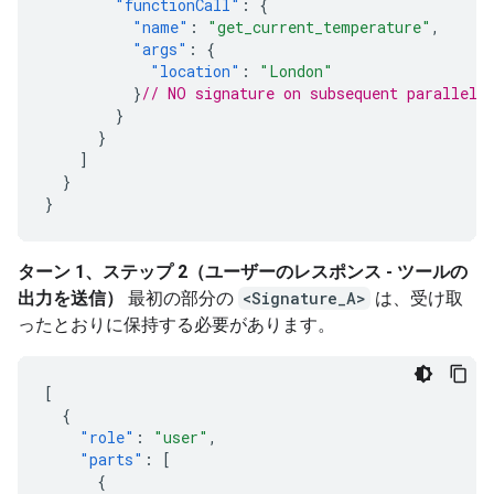
"functionCall"
:
{
"name"
:
"get_current_temperature"
,
"args"
:
{
"location"
:
"London"
}
// NO signature on subsequent parallel 
}
}
]
}
}
ターン 1、ステップ 2（ユーザーのレスポンス - ツールの
出力を送信）
最初の部分の
<Signature_A>
は、受け取
ったとおりに保持する必要があります。
[
{
"role"
:
"user"
,
"parts"
:
[
{