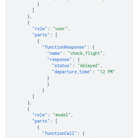
}
]
},
{
"role"
:
"user"
,
"parts"
:
[
{
"functionResponse"
:
{
"name"
:
"check_flight"
,
"response"
:
{
"status"
:
"delayed"
,
"departure_time"
:
"12 PM"
}
}
}
]
},
{
"role"
:
"model"
,
"parts"
:
[
{
"functionCall"
:
{