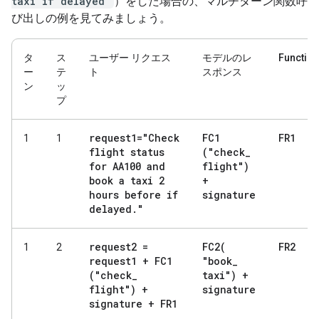
taxi if delayed"
）をした場合の、マルチターン関数呼
び出しの例を見てみましょう。
タ
ス
ユーザー リクエス
モデルのレ
Functio
ー
テ
ト
スポンス
ン
ッ
プ
request1="Check
FC1
FR1
1
1
flight status
("check
_
for AA100 and
flight")
book a taxi 2
+
hours before if
signature
delayed
.
"
request2 =
FC2(
FR2
1
2
request1 + FC1
"book
_
("check
_
taxi") +
flight") +
signature
signature + FR1