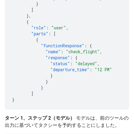
}
]
},
{
"role"
:
"user"
,
"parts"
:
[
{
"functionResponse"
:
{
"name"
:
"check_flight"
,
"response"
:
{
"status"
:
"delayed"
,
"departure_time"
:
"12 PM"
}
}
}
]
}
ターン 1、ステップ 2（モデル）
モデルは、前のツールの
出力に基づいてタクシーを予約することにしました。