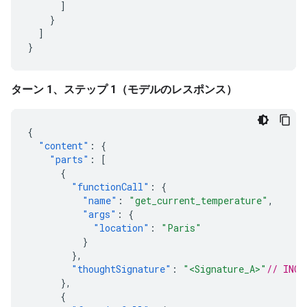
]
}
]
}
ターン 1、ステップ 1（モデルのレスポンス）
{
"content"
:
{
"parts"
:
[
{
"functionCall"
:
{
"name"
:
"get_current_temperature"
,
"args"
:
{
"location"
:
"Paris"
}
},
"thoughtSignature"
:
"<Signature_A>"
// INCL
},
{