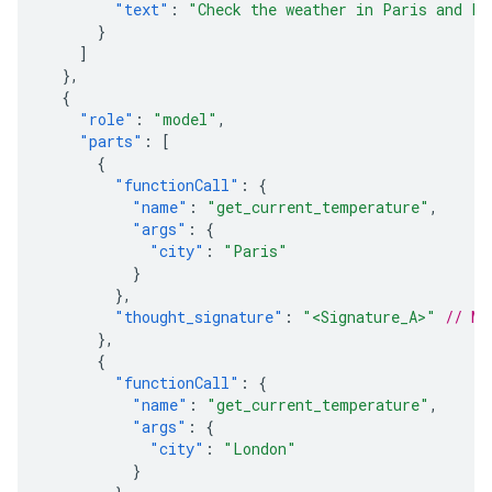
"text"
:
"Check the weather in Paris and Lo
}
]
},
{
"role"
:
"model"
,
"parts"
:
[
{
"functionCall"
:
{
"name"
:
"get_current_temperature"
,
"args"
:
{
"city"
:
"Paris"
}
},
"thought_signature"
:
"<Signature_A>"
// MU
},
{
"functionCall"
:
{
"name"
:
"get_current_temperature"
,
"args"
:
{
"city"
:
"London"
}