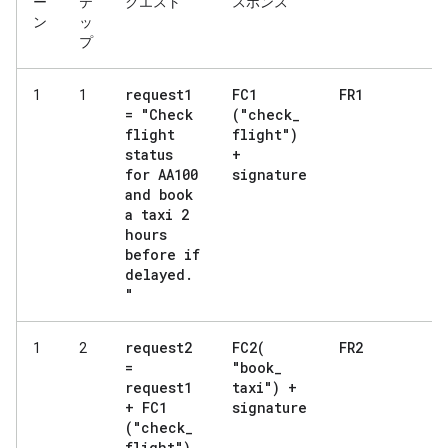
ー
テ
クエスト
スポンス
ン
ッ
プ
request1
FC1
FR1
1
1
= "Check
("check
_
flight
flight")
status
+
for AA100
signature
and book
a taxi 2
hours
before if
delayed
.
"
request2
FC2(
FR2
1
2
=
"book
_
request1
taxi") +
+ FC1
signature
("check
_
flight")