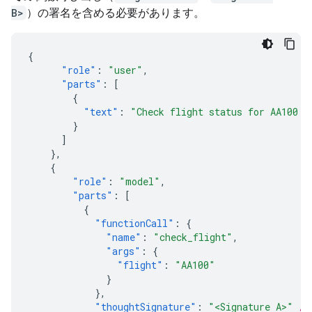
B>
）の署名を含める必要があります。
{
"role"
:
"user"
,
"parts"
:
[
{
"text"
:
"Check flight status for AA100 a
}
]
},
{
"role"
:
"model"
,
"parts"
:
[
{
"functionCall"
:
{
"name"
:
"check_flight"
,
"args"
:
{
"flight"
:
"AA100"
}
},
"thoughtSignature"
:
"<Signature A>"
//