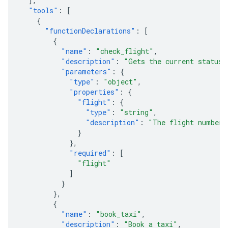
],
"tools"
:
[
{
"functionDeclarations"
:
[
{
"name"
:
"check_flight"
,
"description"
:
"Gets the current status 
"parameters"
:
{
"type"
:
"object"
,
"properties"
:
{
"flight"
:
{
"type"
:
"string"
,
"description"
:
"The flight number 
}
},
"required"
:
[
"flight"
]
}
},
{
"name"
:
"book_taxi"
,
"description"
:
"Book a taxi"
,