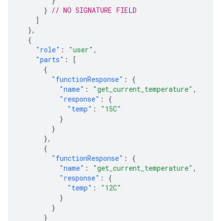
}
}
// NO SIGNATURE FIELD
]
},
{
"role"
:
"user"
,
"parts"
:
[
{
"functionResponse"
:
{
"name"
:
"get_current_temperature"
,
"response"
:
{
"temp"
:
"15C"
}
}
},
{
"functionResponse"
:
{
"name"
:
"get_current_temperature"
,
"response"
:
{
"temp"
:
"12C"
}
}
}