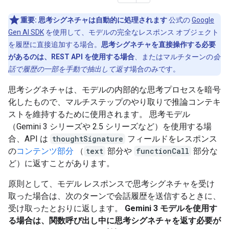
重要:
思考シグネチャは自動的に処理されます
公式の
Google
Gen AI SDK
を使用して、モデルの完全なレスポンス オブジェクト
を履歴に直接追加する場合。
思考シグネチャを直接操作する必要
があるのは、REST API を使用する場合
、またはマルチターンの
会
話で履歴の一部を手動で抽出して返す
場合のみです。
思考シグネチャは、モデルの内部的な思考プロセスを暗号
化したもので、マルチステップのやり取りで推論コンテキ
ストを維持するために使用されます。 思考モデル
（Gemini 3 シリーズや 2.5 シリーズなど）を使用する場
合、API は
thoughtSignature
フィールドをレスポンス
の
コンテンツ部分
（
text
部分や
functionCall
部分な
ど）に返すことがあります。
原則として、モデル レスポンスで思考シグネチャを受け
取った場合は、次のターンで会話履歴を送信するときに、
受け取ったとおりに返します。
Gemini 3 モデルを使用す
る場合は、関数呼び出し中に思考シグネチャを返す必要が