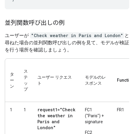
並列関数呼び出しの例
ユーザーが
"Check weather in Paris and London"
と
尋ねた場合の並列関数呼び出しの例を見て、モデルが検証
を行う場所を確認しましょう。
ス
タ
テ
ユーザー リクエス
モデルのレ
ー
Functio
ッ
ト
スポンス
ン
プ
request1="Check
1
1
FC1
FR1
the weather in
("Paris") +
Paris and
signature
London"
FC2