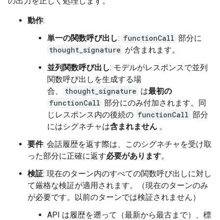
の出力を正しく処理します。
動作
:
単一の関数呼び出し
:
functionCall
部分に
thought_signature
が含まれます。
並列関数呼び出し
: モデルがレスポンスで並列
関数呼び出しを生成する場
合、
thought_signature
は
最初の
functionCall
部分にのみ付加されます。同
じレスポンス内の後続の
functionCall
部分
にはシグネチャは
含まれません
。
要件
: 会話履歴を返す際は、このシグネチャを受け取
った部分に正確に返す
必要があります
。
検証
: 現在のターン内のすべての関数呼び出しに対し
て厳格な検証が適用されます。（現在のターンのみ
が必要です。以前のターンでは検証されません）
API は履歴を遡って（最新から最古まで）、標