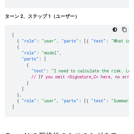
ターン 2、ステップ 1（ユーザー）
[
{
"role"
:
"user"
,
"parts"
:
[{
"text"
:
"What is 
{
"role"
:
"model"
,
"parts"
:
[
{
"text"
:
"I need to calculate the risk. Let
// If you omit <Signature_C> here, no erro
}
]
},
{
"role"
:
"user"
,
"parts"
:
[{
"text"
:
"Summariz
]