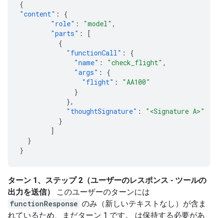
{
"content"
:
{
"role"
:
"model"
,
"parts"
:
[
{
"functionCall"
:
{
"name"
:
"check_flight"
,
"args"
:
{
"flight"
:
"AA100"
}
},
"thoughtSignature"
:
"<Signature A>"
}
]
}
}
ターン 1、ステップ 2（ユーザーのレスポンス - ツールの
出力を送信）
このユーザーのターンには
functionResponse
のみ（新しいテキストなし）が含ま
れているため、まだターン 1 です。 は保持する必要があ