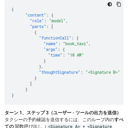
{
"content"
:
{
"role"
:
"model"
,
"parts"
:
[
{
"functionCall"
:
{
"name"
:
"book_taxi"
,
"args"
:
{
"time"
:
"10 AM"
}
},
"thoughtSignature"
:
"<Signature B>"
}
]
}
}
ターン 1、ステップ 3（ユーザー - ツールの出力を送信）
タクシーの予約確認を送信するには、このループ内の
すべ
ての
関数呼び出し（
<Signature A>
+
<Signature