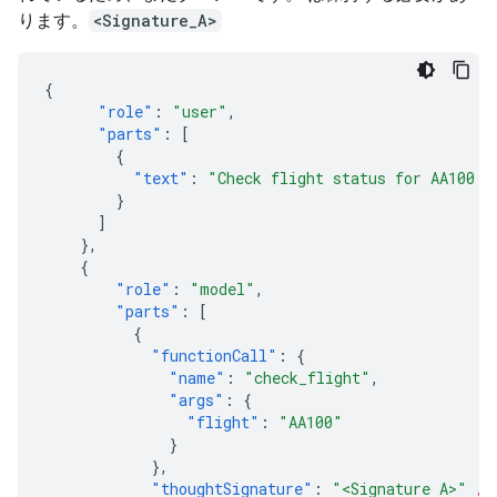
ります。
<Signature_A>
{
"role"
:
"user"
,
"parts"
:
[
{
"text"
:
"Check flight status for AA100 a
}
]
},
{
"role"
:
"model"
,
"parts"
:
[
{
"functionCall"
:
{
"name"
:
"check_flight"
,
"args"
:
{
"flight"
:
"AA100"
}
},
"thoughtSignature"
:
"<Signature A>"
//