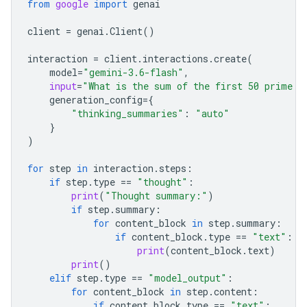
from
google
import
genai
client
=
genai
.
Client
()
interaction
=
client
.
interactions
.
create
(
model
=
"gemini-3.6-flash"
,
input
=
"What is the sum of the first 50 prime n
generation_config
=
{
"thinking_summaries"
:
"auto"
}
)
for
step
in
interaction
.
steps
:
if
step
.
type
==
"thought"
:
print
(
"Thought summary:"
)
if
step
.
summary
:
for
content_block
in
step
.
summary
:
if
content_block
.
type
==
"text"
:
print
(
content_block
.
text
)
print
()
elif
step
.
type
==
"model_output"
:
for
content_block
in
step
.
content
:
if
content_block
.
type
==
"text"
: