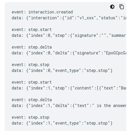
event: interaction.created

data: {"interaction":{"id":"v1_xxx","status":"in_
event: step.start

data: {"index":0,"step":{"signature":"","summary"
event: step.delta

data: {"index":0,"delta":{"signature":"EpoGCpcGAXL
event: step.stop

data: {"index":0,"event_type":"step.stop"}

event: step.start

data: {"index":1,"step":{"content":[{"text":"Based
event: step.delta

data: {"index":1,"delta":{"text":" is the answer t
event: step.stop

data: {"index":1,"event_type":"step.stop"}
