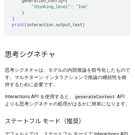
generation_config
=
{
"thinking_level"
:
"low"
}
)
print
(
interaction
.
output_text
)
思考シグネチャ
思考シグネチャは、モデルの内部推論を暗号化したもので
す。マルチターン インタラクションで推論の継続性を維
持するために必要です。
Interactions API を使用すると、
generateContent
API
よりも思考シグネチャの処理がはるかに簡単になります。
ステートフル モード（推奨）
デフォルトでは、ステートフル モードで Interactions API