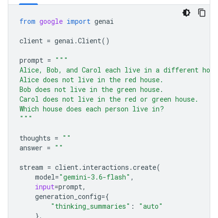
from
google
import
genai
client
=
genai
.
Client
()
prompt
=
"""
Alice, Bob, and Carol each live in a different hou
Alice does not live in the red house.
Bob does not live in the green house.
Carol does not live in the red or green house.
Which house does each person live in?
"""
thoughts
=
""
answer
=
""
stream
=
client
.
interactions
.
create
(
model
=
"gemini-3.6-flash"
,
input
=
prompt
,
generation_config
=
{
"thinking_summaries"
:
"auto"
},