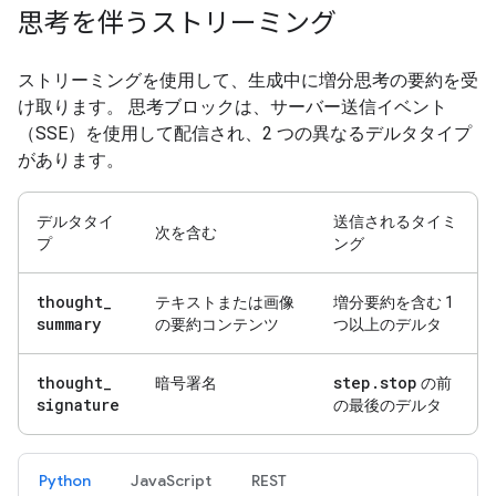
思考を伴うストリーミング
ストリーミングを使用して、生成中に増分思考の要約を受
け取ります。 思考ブロックは、サーバー送信イベント
（SSE）を使用して配信され、2 つの異なるデルタタイプ
があります。
デルタタイ
送信されるタイミ
次を含む
プ
ング
thought
_
テキストまたは画像
増分要約を含む 1
summary
の要約コンテンツ
つ以上のデルタ
thought
_
step
.
stop
暗号署名
の前
signature
の最後のデルタ
Python
JavaScript
REST