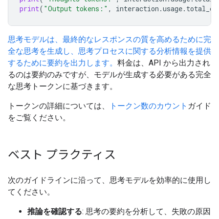
print
(
"Output tokens:"
,
interaction
.
usage
.
total_ou
思考モデルは、最終的なレスポンスの質を高めるために完
全な思考を生成し、思考プロセスに関する分析情報を提供
するために要約を出力します。
料金は、API から出力され
るのは要約のみですが、モデルが生成する必要がある完全
な思考トークンに基づきます。
トークンの詳細については、
トークン数のカウント
ガイド
をご覧ください。
ベスト プラクティス
次のガイドラインに沿って、思考モデルを効率的に使用し
てください。
推論を確認する
: 思考の要約を分析して、失敗の原因