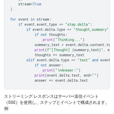
stream
=
True
)
for
event
in
stream
:
if
event
.
event_type
==
"step.delta"
:
if
event
.
delta
.
type
==
"thought_summary"
:
if
not
thoughts
:
print
(
"Thinking..."
)
summary_text
=
event
.
delta
.
content
.
tex
print
(
f
"[Thought] 
{
summary_text
}
"
,
end
thoughts
+=
summary_text
elif
event
.
delta
.
type
==
"text"
and
event
.
if
not
answer
:
print
(
"
\n
Answer:"
)
print
(
event
.
delta
.
text
,
end
=
""
)
answer
+=
event
.
delta
.
text
ストリーミング レスポンスはサーバー送信イベント
（SSE）を使用し、ステップとイベントで構成されます。
例: