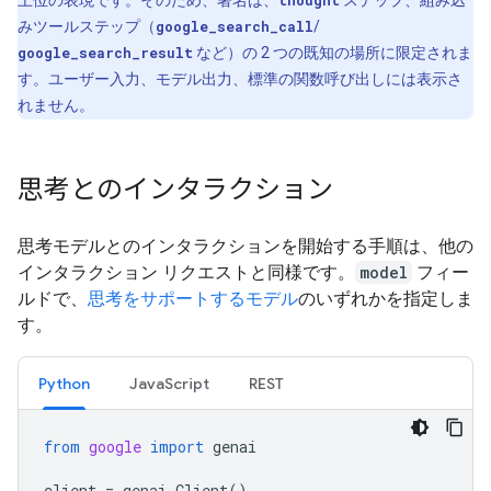
みツールステップ（
google_search_call
/
google_search_result
など）の 2 つの既知の場所に限定されま
す。ユーザー入力、モデル出力、標準の関数呼び出しには表示さ
れません。
思考とのインタラクション
思考モデルとのインタラクションを開始する手順は、他の
インタラクション リクエストと同様です。
model
フィー
ルドで、
思考をサポートするモデル
のいずれかを指定しま
す。
Python
JavaScript
REST
from
google
import
genai
client
=
genai
.
Client
()