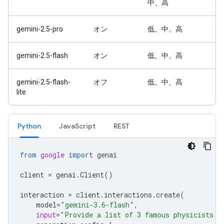
中、高
gemini-2.5-pro
オン
低、中、高
gemini-2.5-flash
オン
低、中、高
gemini-2.5-flash-
オフ
低、中、高
lite
Python
JavaScript
REST
from
google
import
genai
client
=
genai
.
Client
()
interaction
=
client
.
interactions
.
create
(
model
=
"gemini-3.6-flash"
,
input
=
"Provide a list of 3 famous physicists a