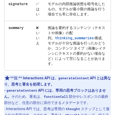
signature
✅
モデルの内部推論状態を暗号化した
は
もの。モデルが最小限の推論を行う
い
場合でも常に存在します。
summary
❌
推論を要約するコンテンツ（テキス
い
トや画像）の配
thinking_summaries
い
列。
構成、
え
モデルが十分な推論を行ったかどう
か、コンテンツ タイプ（画像レイテ
ンシにテキストの要約がない場合な
ど）によって空になることがありま
す。
**注:**
Interactions API は、
generateContent
API とは異な
り、思考と署名を処理します。
-
generateContent
API には、専用の思考ブロックはありませ
ん。
そのため、署名は、
functionCall
部分やレスポンスの最終
部分など、任意の部分に添付できるメタデータです。
- Interactions API では、思考は専用の
thought
ステップとして最
上位の表現です。そのため、署名は、
thought
ステップ、組み込