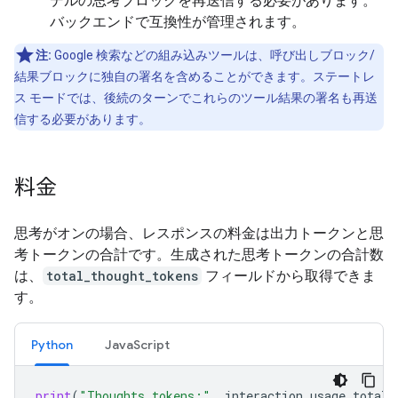
デルの思考ブロックを再送信する必要があります。
バックエンドで互換性が管理されます。
注:
Google 検索などの組み込みツールは、呼び出しブロック/
結果ブロックに独自の署名を含めることができます。ステートレ
ス モードでは、後続のターンでこれらのツール結果の署名も再送
信する必要があります。
料金
思考がオンの場合、レスポンスの料金は出力トークンと思
考トークンの合計です。生成された思考トークンの合計数
は、
total_thought_tokens
フィールドから取得できま
す。
Python
JavaScript
print
(
"Thoughts tokens:"
,
interaction
.
usage
.
total_