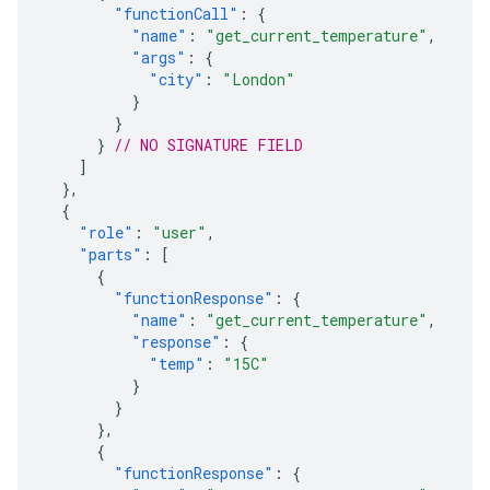
"functionCall"
:
{
"name"
:
"get_current_temperature"
,
"args"
:
{
"city"
:
"London"
}
}
}
// NO SIGNATURE FIELD
]
},
{
"role"
:
"user"
,
"parts"
:
[
{
"functionResponse"
:
{
"name"
:
"get_current_temperature"
,
"response"
:
{
"temp"
:
"15C"
}
}
},
{
"functionResponse"
:
{