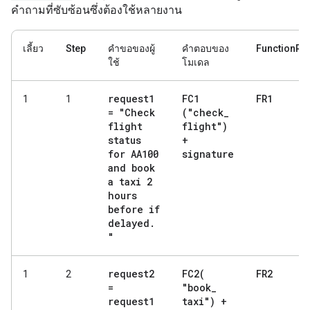
คำถามที่ซับซ้อนซึ่งต้องใช้หลายงาน
เลี้ยว
Step
คำขอของผู้
คำตอบของ
FunctionRe
ใช้
โมเดล
request1
FC1
FR1
1
1
= "Check
("check
_
flight
flight")
status
+
for AA100
signature
and book
a taxi 2
hours
before if
delayed
.
"
request2
FC2(
FR2
1
2
=
"book
_
request1
taxi") +