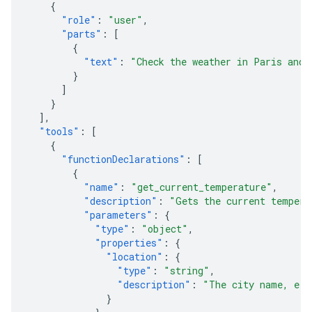
{
"role"
:
"user"
,
"parts"
:
[
{
"text"
:
"Check the weather in Paris and 
}
]
}
],
"tools"
:
[
{
"functionDeclarations"
:
[
{
"name"
:
"get_current_temperature"
,
"description"
:
"Gets the current tempera
"parameters"
:
{
"type"
:
"object"
,
"properties"
:
{
"location"
:
{
"type"
:
"string"
,
"description"
:
"The city name, e.g
}