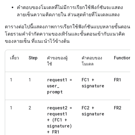
คำตอบของโมเดลที่ไม่มีการเรียกใช้ฟังก์ชันจะแสดง
ลายเซ็นความคิดภายใน ส่วนสุดท้ายที่โมเดลแสดง
ตารางต่อไปนี้แสดงภาพการเรียกใช้ฟังก์ชันแบบหลายขั้นตอน
โดยรวมคำจำกัดความของเทิร์นและขั้นตอนเข้ากับแนวคิด
ของลายเซ็น ที่แนะนำไว้ข้างต้น
เลี้ยว
Step
คำขอของผู้
คำตอบของ
FunctionR
ใช้
โมเดล
request1 =
FC1 +
FR1
1
1
user
_
signature
prompt
request2 =
FC2 +
FR2
1
2
request1
signature
+ (FC1 +
signature)
+ FR1