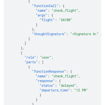
{
"functionCall"
:
{
"name"
:
"check_flight"
,
"args"
:
{
"flight"
:
"AA100"
}
},
"thoughtSignature"
:
"<Signature A>"
//
}
]
},
{
"role"
:
"user"
,
"parts"
:
[
{
"functionResponse"
:
{
"name"
:
"check_flight"
,
"response"
:
{
"status"
:
"delayed"
,
"departure_time"
:
"12 PM"
}
}
}