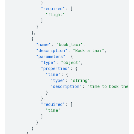
},
"required"
:
[
"flight"
]
}
},
{
"name"
:
"book_taxi"
,
"description"
:
"Book a taxi"
,
"parameters"
:
{
"type"
:
"object"
,
"properties"
:
{
"time"
:
{
"type"
:
"string"
,
"description"
:
"time to book the t
}
},
"required"
:
[
"time"
]
}
}