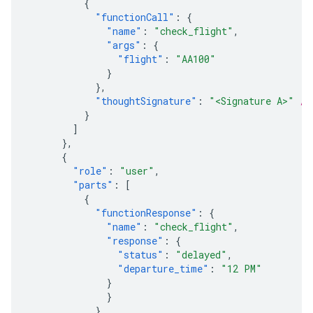
{
"functionCall"
:
{
"name"
:
"check_flight"
,
"args"
:
{
"flight"
:
"AA100"
}
},
"thoughtSignature"
:
"<Signature A>"
//
}
]
},
{
"role"
:
"user"
,
"parts"
:
[
{
"functionResponse"
:
{
"name"
:
"check_flight"
,
"response"
:
{
"status"
:
"delayed"
,
"departure_time"
:
"12 PM"
}
}
}