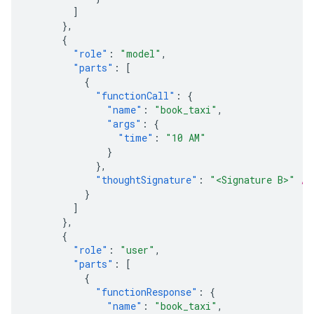
]
},
{
"role"
:
"model"
,
"parts"
:
[
{
"functionCall"
:
{
"name"
:
"book_taxi"
,
"args"
:
{
"time"
:
"10 AM"
}
},
"thoughtSignature"
:
"<Signature B>"
//
}
]
},
{
"role"
:
"user"
,
"parts"
:
[
{
"functionResponse"
:
{
"name"
:
"book_taxi"
,