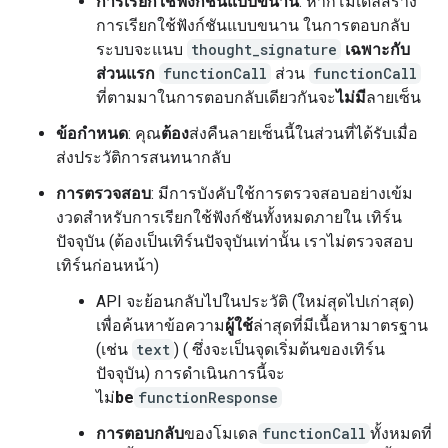
การเรียกใช้ฟังก์ชันแบบขนาน
: หากโมเดลสร้าง
การเรียกใช้ฟังก์ชันแบบขนาน ในการตอบกลับ
ระบบจะแนบ
thought_signature
เฉพาะกับ
ส่วนแรก
functionCall
ส่วน
functionCall
ที่ตามมาในการตอบกลับเดียวกันจะ
ไม่มี
ลายเซ็น
ข้อกำหนด
: คุณ
ต้อง
ส่งคืนลายเซ็นนี้ในส่วนที่ได้รับเมื่อ
ส่งประวัติการสนทนากลับ
การตรวจสอบ
: มีการบังคับใช้การตรวจสอบอย่างเข้ม
งวดสำหรับการเรียกใช้ฟังก์ชันทั้งหมดภายใน เทิร์น
ปัจจุบัน (ต้องเป็นเทิร์นปัจจุบันเท่านั้น เราไม่ตรวจสอบ
เทิร์นก่อนหน้า)
API จะย้อนกลับไปในประวัติ (ใหม่สุดไปเก่าสุด)
เพื่อค้นหาข้อความ
ผู้ใช้
ล่าสุดที่มีเนื้อหามาตรฐาน
(เช่น
text
) ( ซึ่งจะเป็นจุดเริ่มต้นของเทิร์น
ปัจจุบัน) การดำเนินการนี้จะ
ไม่
be
functionResponse
การตอบกลับ
ของโมเดล
functionCall
ทั้งหมดที่