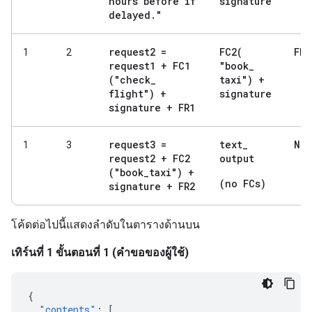
hours before if
signature
delayed
.
"
request2 =
FC2(
FR2
1
2
request1 + FC1
"book
_
("check
_
taxi") +
flight") +
signature
signature + FR1
request3 =
text
_
No
1
3
request2 + FC2
output
("book
_
taxi") +
(no FCs)
signature + FR2
โค้ดต่อไปนี้แสดงลำดับในตารางด้านบน
เทิร์นที่ 1 ขั้นตอนที่ 1 (คำขอของผู้ใช้)
{
"contents"
:
[