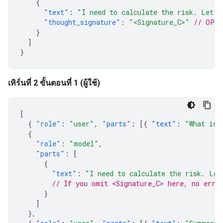
{
"text"
:
"I need to calculate the risk. Let m
"thought_signature"
:
"<Signature_C>"
// OPTI
}
]
}
เทิร์นที่ 2 ขั้นตอนที่ 1 (ผู้ใช้)
[
{
"role"
:
"user"
,
"parts"
:
[{
"text"
:
"What is 
{
"role"
:
"model"
,
"parts"
:
[
{
"text"
:
"I need to calculate the risk. Let
// If you omit <Signature_C> here, no erro
}
]
},