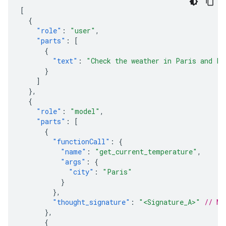
[
{
"role"
:
"user"
,
"parts"
:
[
{
"text"
:
"Check the weather in Paris and Lo
}
]
},
{
"role"
:
"model"
,
"parts"
:
[
{
"functionCall"
:
{
"name"
:
"get_current_temperature"
,
"args"
:
{
"city"
:
"Paris"
}
},
"thought_signature"
:
"<Signature_A>"
// MU
},
{