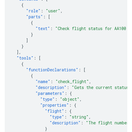
{
"role"
:
"user"
,
"parts"
:
[
{
"text"
:
"Check flight status for AA100 a
}
]
}
],
"tools"
:
[
{
"functionDeclarations"
:
[
{
"name"
:
"check_flight"
,
"description"
:
"Gets the current status 
"parameters"
:
{
"type"
:
"object"
,
"properties"
:
{
"flight"
:
{
"type"
:
"string"
,
"description"
:
"The flight number 
}