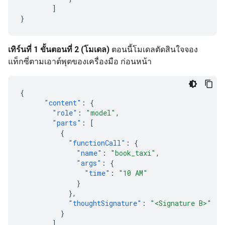
]
}
เทิร์นที่ 1 ขั้นตอนที่ 2 (โมเดล)
ตอนนี้โมเดลตัดสินใจจอง
แท็กซี่ตามเอาต์พุตของเครื่องมือ ก่อนหน้า
{
"content"
:
{
"role"
:
"model"
,
"parts"
:
[
{
"functionCall"
:
{
"name"
:
"book_taxi"
,
"args"
:
{
"time"
:
"10 AM"
}
},
"thoughtSignature"
:
"<Signature B>"
}
]