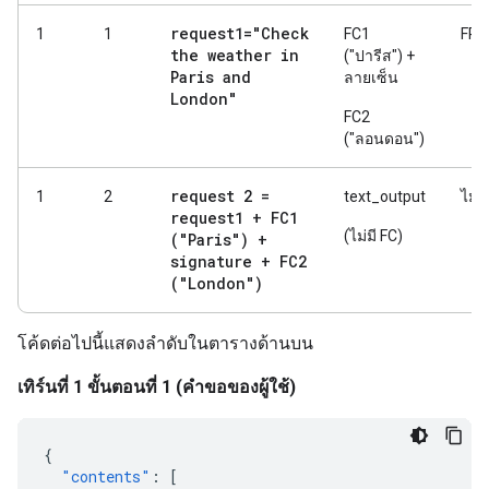
request1="Check
1
1
FC1
FR1
the weather in
("ปารีส") +
Paris and
ลายเซ็น
London"
FC2
("ลอนดอน")
request 2 =
1
2
text_output
ไม่มี
request1 + FC1
(ไม่มี FC)
("Paris") +
signature + FC2
("London")
โค้ดต่อไปนี้แสดงลำดับในตารางด้านบน
เทิร์นที่ 1 ขั้นตอนที่ 1 (คำขอของผู้ใช้)
{
"contents"
:
[