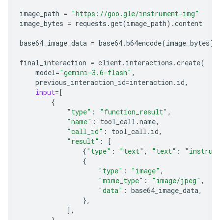
image_path
=
"https://goo.gle/instrument-img"
image_bytes
=
requests
.
get
(
image_path
)
.
content
base64_image_data
=
base64
.
b64encode
(
image_bytes
)
.
final_interaction
=
client
.
interactions
.
create
(
model
=
"gemini-3.6-flash"
,
previous_interaction_id
=
interaction
.
id
,
input
=
[
{
"type"
:
"function_result"
,
"name"
:
tool_call
.
name
,
"call_id"
:
tool_call
.
id
,
"result"
:
[
{
"type"
:
"text"
,
"text"
:
"instrum
{
"type"
:
"image"
,
"mime_type
"
:
"image/jpeg"
,
"data"
:
base64_image_data
,
},
],
}