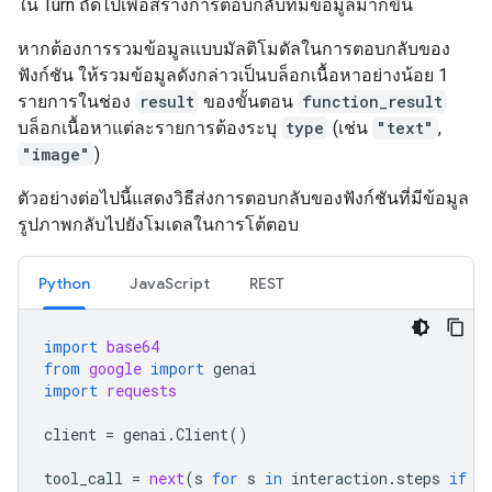
ใน Turn ถัดไปเพื่อสร้างการตอบกลับที่มีข้อมูลมากขึ้น
หากต้องการรวมข้อมูลแบบมัลติโมดัลในการตอบกลับของ
ฟังก์ชัน ให้รวมข้อมูลดังกล่าวเป็นบล็อกเนื้อหาอย่างน้อย 1
รายการในช่อง
result
ของขั้นตอน
function_result
บล็อกเนื้อหาแต่ละรายการต้องระบุ
type
(เช่น
"text"
,
"image"
)
ตัวอย่างต่อไปนี้แสดงวิธีส่งการตอบกลับของฟังก์ชันที่มีข้อมูล
รูปภาพกลับไปยังโมเดลในการโต้ตอบ
Python
JavaScript
REST
import
base64
from
google
import
genai
import
requests
client
=
genai
.
Client
()
tool_call
=
next
(
s
for
s
in
interaction
.
steps
if
s