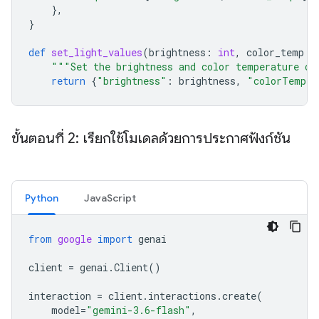
},
}
def
set_light_values
(
brightness
:
int
,
color_temp
:
"""Set the brightness and color temperature of
return
{
"brightness"
:
brightness
,
"colorTemper
ขั้นตอนที่ 2: เรียกใช้โมเดลด้วยการประกาศฟังก์ชัน
Python
JavaScript
from
google
import
genai
client
=
genai
.
Client
()
interaction
=
client
.
interactions
.
create
(
model
=
"gemini-3.6-flash"
,