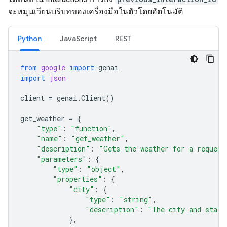
จะหมุนเวียนบริบทของเครื่องมือในตัวโดยอัตโนมัติ
Python
JavaScript
REST
from
google
import
genai
import
json
client
=
genai
.
Client
()
get_weather
=
{
"type"
:
"function"
,
"name"
:
"get_weather"
,
"description"
:
"Gets the weather for a request
"parameters"
:
{
"type"
:
"object"
,
"properties"
:
{
"city"
:
{
"type"
:
"string"
,
"description"
:
"The city and state
},