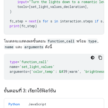
input
=
"Turn the lights down to a romantic leve
tools
=
[
set_light_values_declaration
],
)
fc_step
=
next
(
s
for
s
in
interaction
.
steps
if
s
.
t
print
(
fc_step
)
โมเดลจะแสดงผลขั้นตอน
function_call
พร้อม
type
,
name
และ
arguments
ดังนี้
type
=
'function_call'
name
=
'set_light_values'
arguments
=
{
'color_temp'
:
&#
39;warm'
,
'brightness'
ขั้นตอนที่ 3: เรียกใช้ฟังก์ชัน
Python
JavaScript