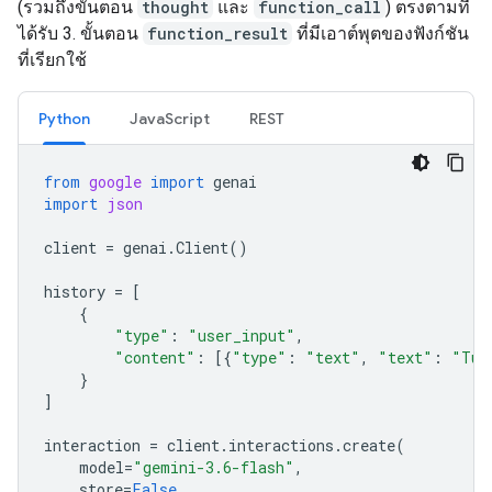
(รวมถึงขั้นตอน
thought
และ
function_call
) ตรงตามที่
ได้รับ 3. ขั้นตอน
function_result
ที่มีเอาต์พุตของฟังก์ชัน
ที่เรียกใช้
Python
JavaScript
REST
from
google
import
genai
import
json
client
=
genai
.
Client
()
history
=
[
{
"type"
:
"user_input"
,
"content"
:
[{
"type"
:
"text"
,
"text"
:
"Tur
}
]
interaction
=
client
.
interactions
.
create
(
model
=
"gemini-3.6-flash"
,
store
=
False
,