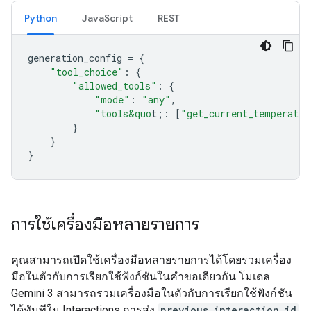
Python
JavaScript
REST
generation_config
=
{
"tool_choice"
:
{
"allowed_tools"
:
{
"mode"
:
"any"
,
"tools&quo
t;
:
[
"get_current_temperatur
}
}
}
การใช้เครื่องมือหลายรายการ
คุณสามารถเปิดใช้เครื่องมือหลายรายการได้โดยรวมเครื่อง
มือในตัวกับการเรียกใช้ฟังก์ชันในคำขอเดียวกัน โมเดล
Gemini 3 สามารถรวมเครื่องมือในตัวกับการเรียกใช้ฟังก์ชัน
ได้ทันทีใน Interactions การส่ง
previous_interaction_id