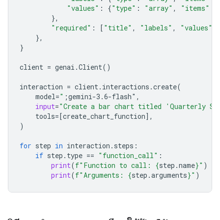
"values"
:
{
"type"
:
"array"
,
"items"
:
},
"required"
:
[
"title"
,
"labels"
,
"values"
]
},
}
client
=
genai
.
Client
()
interaction
=
client
.
interactions
.
create
(
model
=
"
;gemini-3.6-flash"
,
input
=
"Create a bar chart titled 'Quarterly Sa
tools
=
[
create_chart_function
],
)
for
step
in
interaction
.
steps
:
if
step
.
type
==
"function_call"
:
print
(
f
"Function to call: 
{
step
.
name
}
"
)
print
(
f
"Arguments: 
{
step
.
arguments
}
"
)