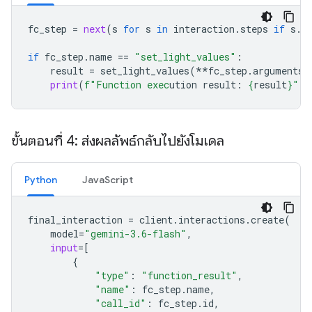
fc_step
=
next
(
s
for
s
in
interaction
.
steps
if
s
.
t
if
fc_step
.
name
==
"set_light_values"
:
result
=
set_light_values
(
**
fc_step
.
arguments
)
print
(
f
"Function exec
ution result: 
{
result
}
"
)
ขั้นตอนที่ 4: ส่งผลลัพธ์กลับไปยังโมเดล
Python
JavaScript
final_interaction
=
client
.
interactions
.
create
(
model
=
"gemini-3.6-flash"
,
input
=
[
{
"type"
:
"function_result"
,
"name"
:
fc_step
.
name
,
"call_id"
:
fc_step
.
id
,