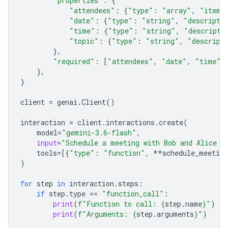
"properties"
:
{
"attendees"
:
{
"type"
:
"array"
,
"items
"date"
:
{
"type"
:
"string"
,
"descripti
"time"
:
{
"type"
:
"string"
,
"descripti
"topic"
:
{
"type"
:
"string"
,
"descript
},
"required"
:
[
"attendees"
,
"date"
,
"time"
,
},
}
client
=
genai
.
Client
()
interaction
=
client
.
interactions
.
create
(
model
=
"gemini-3.6-flash"
,
input
=
"Schedule a meeting with Bob and Alice f
tools
=
[{
"type"
:
"function"
,
**
schedule_meeting
)
for
step
in
interaction
.
steps
:
if
step
.
type
==
"function_call"
:
print
(
f
"Function to call: 
{
step
.
name
}
"
)
print
(
f
"Arguments: 
{
step
.
arguments
}
"
)