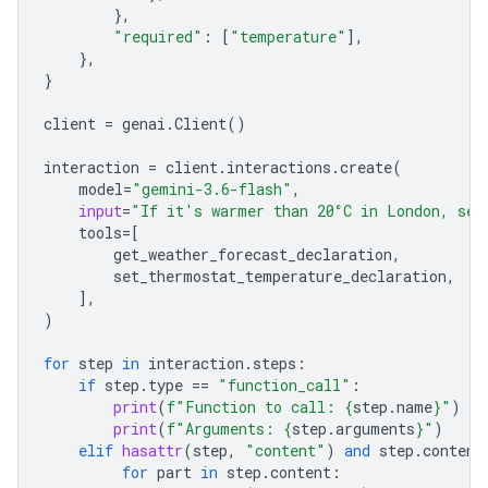
},
"required"
:
[
"temperature"
],
},
}
client
=
genai
.
Client
()
interaction
=
client
.
interactions
.
create
(
model
=
"gemini-3.6-flash"
,
input
=
"If it's warmer than 20°C in London, set
tools
=
[
get_weather_forecast_declaration
,
set_ther
mostat_temperature_declaration
,
],
)
for
step
in
interaction
.
steps
:
if
step
.
type
==
"function_call"
:
print
(
f
"Function to call: 
{
step
.
name
}
"
)
print
(
f
"Arguments: 
{
step
.
arguments
}
"
)
elif
hasattr
(
step
,
"content"
)
and
step
.
content
for
part
in
step
.
content
: