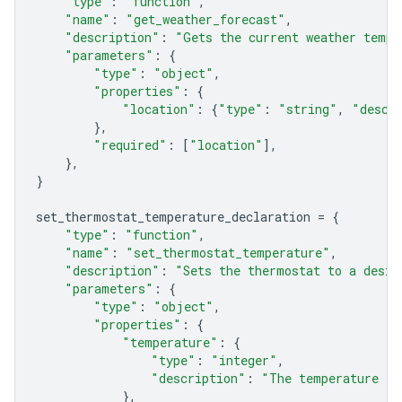
"type"
:
"function"
,
"name"
:
"get_weather_forecast"
,
"description"
:
"Gets the current weather tempe
"parameters"
:
{
"type"
:
"object"
,
"properties"
:
{
"location"
:
{
"type"
:
"string"
,
"descr
},
"required"
:
[
"location"
],
},
}
set_thermostat_temperature_declaration
=
{
"type"
:
"function"
,
"name"
:
"set_thermostat_temperature"
,
"description"
:
"Sets the thermostat to a desir
"parameters"
:
{
"type"
:
"object"
,
"properties"
:
{
"temperature"
:
{
"type"
:
"integer"
,
"description"
:
"The temperature in
},