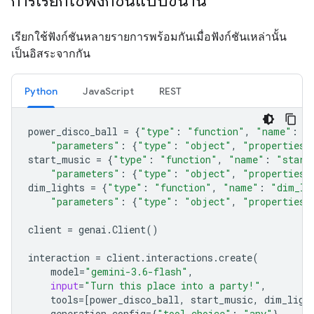
การเรียกใช้ฟังก์ชันแบบขนาน
เรียกใช้ฟังก์ชันหลายรายการพร้อมกันเมื่อฟังก์ชันเหล่านั้น
เป็นอิสระจากกัน
Python
JavaScript
REST
power_disco_ball
=
{
"type"
:
"function"
,
"name"
:
"
"parameters"
:
{
"type"
:
"object"
,
"properties"
start_music
=
{
"type"
:
"function"
,
"name"
:
"start
"parameters"
:
{
"type"
:
"object"
,
"properties"
dim_lights
=
{
"type"
:
"function"
,
"name"
:
"dim_li
"parameters"
:
{
"type"
:
"object"
,
"properties"
client
=
genai
.
Client
()
interaction
=
client
.
interactions
.
create
(
model
=
"gemini-3.6-flash"
,
input
=
"Turn this place into a party!"
,
tools
=
[
power_disco_ball
,
start_music
,
dim_ligh
generation_config
=
{
"tool_choice"
:
"any"
},