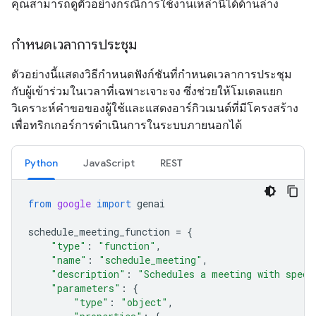
คุณสามารถดูตัวอย่างกรณีการใช้งานเหล่านี้ได้ด้านล่าง
กำหนดเวลาการประชุม
ตัวอย่างนี้แสดงวิธีกำหนดฟังก์ชันที่กำหนดเวลาการประชุม
กับผู้เข้าร่วมในเวลาที่เฉพาะเจาะจง ซึ่งช่วยให้โมเดลแยก
วิเคราะห์คำขอของผู้ใช้และแสดงอาร์กิวเมนต์ที่มีโครงสร้าง
เพื่อทริกเกอร์การดำเนินการในระบบภายนอกได้
Python
JavaScript
REST
from
google
import
genai
schedule_meeting_function
=
{
"type"
:
"function"
,
"name"
:
"schedule_meeting"
,
"description"
:
"Schedules a meeting with speci
"parameters"
:
{
"type"
:
"object"
,