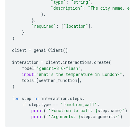
"type"
:
"string"
,
"description"
:
"The city name, e.g
},
},
"required"
:
[
"location"
],
},
}
client
=
genai
.
Client
()
interaction
=
client
.
interactions
.
create
(
model
=
"gemini-3.6-flash"
,
input
=
"What's the temperature in London?"
,
tools
=
[
weather_function
],
)
for
step
in
interaction
.
steps
:
if
step
.
type
==
"function_call"
:
print
(
f
"Function to call: 
{
step
.
name
}
"
)
print
(
f
"Arguments: 
{
step
.
arguments
}
"
)