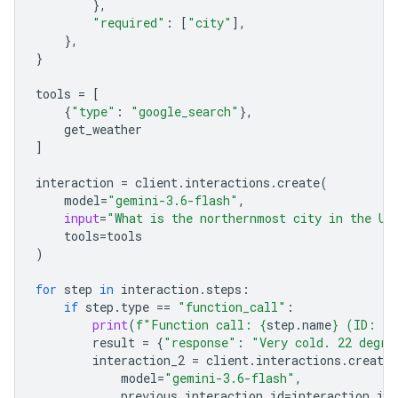
},
"required"
:
[
"city"
],
},
}
tools
=
[
{
"type"
:
"google_search"
},
get_weather
]
interaction
=
client
.
interactions
.
create
(
model
=
"gemini-3.6-flash"
,
input
=
"What is the northernmost city in the Un
tools
=
tools
)
for
step
in
interaction
.
steps
:
if
step
.
type
==
"function_call"
:
print
(
f
"Function call: 
{
step
.
name
}
 (ID: 
{
s
result
=
{
"response"
:
"Very cold. 22 degre
interaction_2
=
client
.
interactions
.
create
model
=
"gemini-3.6-flash"
,
previous_interaction_id
=
interaction
.
id
,