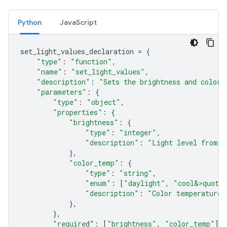
Python
JavaScript
set_light_values_declaration
=
{
"type"
:
"function"
,
"name"
:
"set_light_values"
,
"description"
:
"Sets the brightness and color 
"parameters"
:
{
"type"
:
"object"
,
"properties"
:
{
"brightness"
:
{
"type"
:
"integer"
,
"description"
:
"Light level from 0
},
"color_temp"
:
{
"type"
:
"string"
,
"enum"
:
[
"daylight"
,
"cool&>quot;
"description"
:
"Color temperature"
},
},
"require
d"
:
[
"brightness"
,
"color_temp"
],