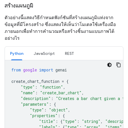
สร้างแผนภูมิ
ตัวอย่างนี้แสดงวิธีกำหนดฟังก์ชันที่สร้างแผนภูมิแท่งจาก
ข้อมูลที่มีโครงสร้าง ซึ่งแสดงให้เห็นว่าโมเดลใช้เครื่องมือ
ภายนอกเพื่อทำการคำนวณหรือสร้างชิ้นงานแบบภาพได้
อย่างไร
Python
JavaScript
REST
from
google
import
genai
create_chart_function
=
{
"type"
:
"function"
,
"name"
:
"create_bar_chart"
,
"description"
:
"Creates a bar chart given a ti
"parameters"
:
{
"type"
:
"object"
,
"properties"
:
{
"title"
:
{
"type"
:
"string"
,
"descript
"labels"
:
{
"type"
:
"array"
,
"items"
: