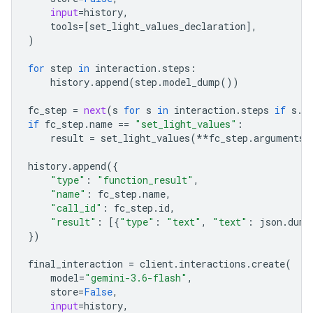
input
=
history
,
tools
=
[
set_light_values_declaration
],
)
for
step
in
interaction
.
steps
:
history
.
append
(
step
.
model_dump
())
fc_step
=
next
(
s
for
s
in
interaction
.
steps
if
s
.
t
if
fc_step
.
name
==
"set_light_values"
:
result
=
set_light_values
(
**
fc_step
.
arguments
)
history
.
append
({
"type"
:
"function_result"
,
"name"
:
fc_step
.
name
,
"call_id"
:
fc_step
.
id
,
"result"
:
[{
"type"
:
"text"
,
"text"
:
json
.
dump
})
final_interactio
n 
=
client
.
interactions
.
create
(
model
=
"gemini-3.6-flash"
,
store
=
False
,
input
=
history
,