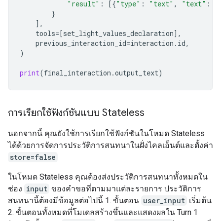
"result"
:
[{
"type"
:
"text"
,
"text"
:
j
}
],
tools
=
[
set_light_values_declarat
ion
],
previous_interaction_id
=
interaction
.
id
,
)
print
(
final_interaction
.
output_text
)
การเรียกใช้ฟังก์ชันแบบ Stateless
นอกจากนี้ คุณยังใช้การเรียกใช้ฟังก์ชันในโหมด Stateless
ได้ด้วยการจัดการประวัติการสนทนาในฝั่งไคลเอ็นต์และตั้งค่า
store=false
ในโหมด Stateless คุณต้องส่งประวัติการสนทนาทั้งหมดใน
ช่อง
input
ของคำขอที่ตามมาแต่ละรายการ ประวัติการ
สนทนานี้ต้องมีข้อมูลต่อไปนี้ 1. ขั้นตอน
user_input
เริ่มต้น
2. ขั้นตอนทั้งหมดที่โมเดลสร้างขึ้นและแสดงผลใน Turn 1