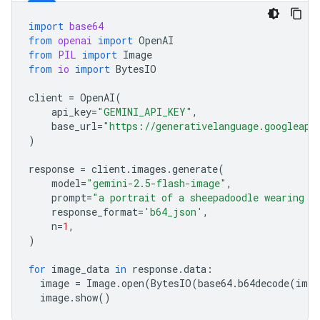
import
base64
from
openai
import
OpenAI
from
PIL
import
Image
from
io
import
BytesIO
client
=
OpenAI
(
api_key
=
"GEMINI_API_KEY"
,
base_url
=
"https://generativelanguage.googleapi
)
response
=
client
.
images
.
generate
(
model
=
"gemini-2.5-flash-image"
,
prompt
=
"a portrait of a sheepadoodle wearing a
response_format
=
'b64_json'
,
n
=
1
,
)
for
image_data
in
response
.
data
:
image
=
Image
.
open
(
BytesIO
(
base64
.
b64decode
(
imag
image
.
show
()