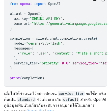
from
openai
import
OpenAI
client
=
OpenAI
(
api_key
=
"GEMINI_API_KEY"
,
base_url
=
"https://generativelanguage.googleapis.
)
completion
=
client
.
chat
.
completions
.
create
(
model
=
"gemini-3.5-flash"
,
messages
=
[
{
"role"
:
"user"
,
"content"
:
"Write a short po
],
service_tier
=
"priority"
# Or service_tier="flex"
)
print
(
completion
)
เมื่อไม่ได้กำหนดไว้อย่างชัดเจน
service_tier
จะใช้ค่าเริ่ม
ต้นเป็น
standard
ซึ่งเทียบเท่ากับ
default
สำหรับ OpenAI
ดูข้อมูลเพิ่มเติมเกี่ยวกับระดับการอนุมานได้ในเอกสาร