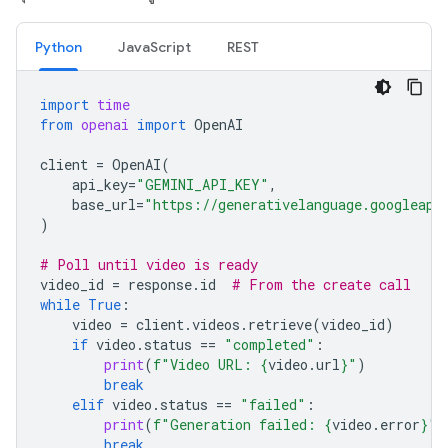
Python
JavaScript
REST
import
time
from
openai
import
OpenAI
client
=
OpenAI
(
api_key
=
"GEMINI_API_KEY"
,
base_url
=
"https://generativelanguage.googleapi
)
# Poll until video is ready
video_id
=
response
.
id
# From the create call
while
True
:
video
=
client
.
videos
.
retrieve
(
video_id
)
if
video
.
status
==
"completed"
:
print
(
f
"Video URL: 
{
video
.
url
}
"
)
break
elif
video
.
status
==
"failed"
:
print
(
f
"Generation failed: 
{
video
.
error
}
"
)
break