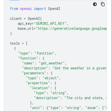
from
openai
import
OpenAI
client
=
OpenAI
(
api_key
=
"GEMINI_API_KEY"
,
base_url
=
"https://generativelanguage.googleapi
)
tools
=
[
{
"type"
:
"function"
,
"function"
:
{
"name"
:
"get_weather"
,
"description"
:
"Get the weather in a given l
"parameters"
:
{
"type"
:
"object"
,
"properties"
:
{
"location"
:
{
"type"
:
"string"
,
"description"
:
"The city and state, e.
},
"unit"
:
{
"type"
:
"string"
,
"enum"
:
[
"ce