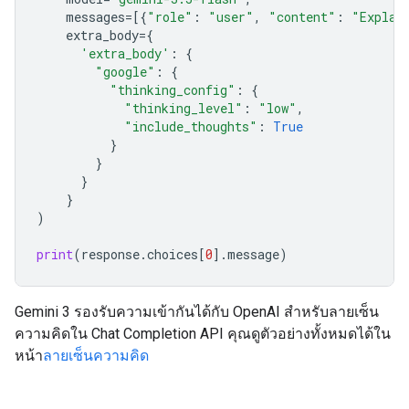
messages
=
[{
"role"
:
"user"
,
"content"
:
"Explai
extra_body
=
{
'extra_body'
:
{
"google"
:
{
"thinking_config"
:
{
"thinking_level"
:
"low"
,
"include_thoughts"
:
True
}
}
}
}
)
print
(
response
.
choices
[
0
]
.
message
)
Gemini 3 รองรับความเข้ากันได้กับ OpenAI สำหรับลายเซ็น
ความคิดใน Chat Completion API คุณดูตัวอย่างทั้งหมดได้ใน
หน้า
ลายเซ็นความคิด