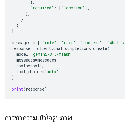
},
"required"
:
[
"location"
],
},
}
}
]
messages
=
[{
"role"
:
"user"
,
"content"
:
"What's t
response
=
client
.
chat
.
completions
.
create
(
model
=
"gemini-3.5-flash"
,
messages
=
messages
,
tools
=
tools
,
tool_choice
=
"auto"
)
print
(
response
)
การทำความเข้าใจรูปภาพ