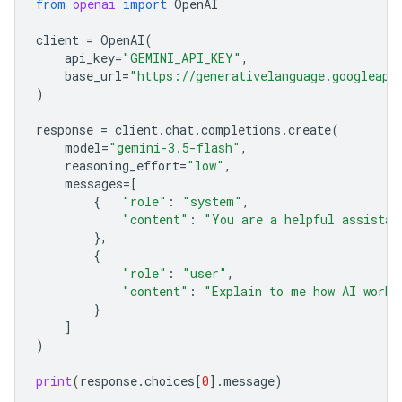
from
openai
import
OpenAI
client
=
OpenAI
(
api_key
=
"GEMINI_API_KEY"
,
base_url
=
"https://generativelanguage.googleapi
)
response
=
client
.
chat
.
completions
.
create
(
model
=
"gemini-3.5-flash"
,
reasoning_effort
=
"low"
,
messages
=
[
{
"role"
:
"system"
,
"content"
:
"You are a helpful assistan
},
{
"role"
:
"user"
,
"content"
:
"Explain to me how AI works
}
]
)
print
(
response
.
choices
[
0
]
.
message
)