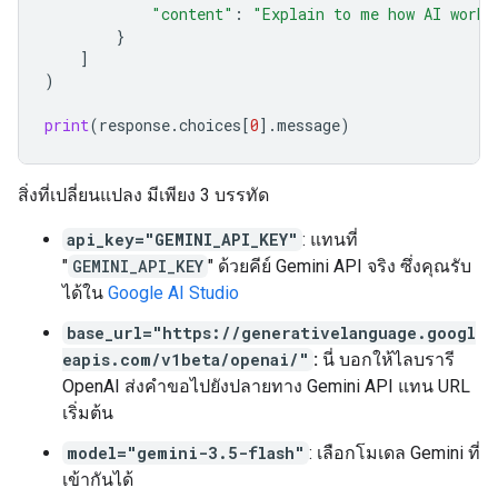
"content"
:
"Explain to me how AI works
}
]
)
print
(
response
.
choices
[
0
]
.
message
)
สิ่งที่เปลี่ยนแปลง มีเพียง 3 บรรทัด
api_key="GEMINI_API_KEY"
: แทนที่
"
GEMINI_API_KEY
" ด้วยคีย์ Gemini API จริง ซึ่งคุณรับ
ได้ใน
Google AI Studio
base_url="https://generativelanguage.googl
eapis.com/v1beta/openai/"
:
นี่ บอกให้ไลบรารี
OpenAI ส่งคำขอไปยังปลายทาง Gemini API แทน URL
เริ่มต้น
model="gemini-3.5-flash"
: เลือกโมเดล Gemini ที่
เข้ากันได้