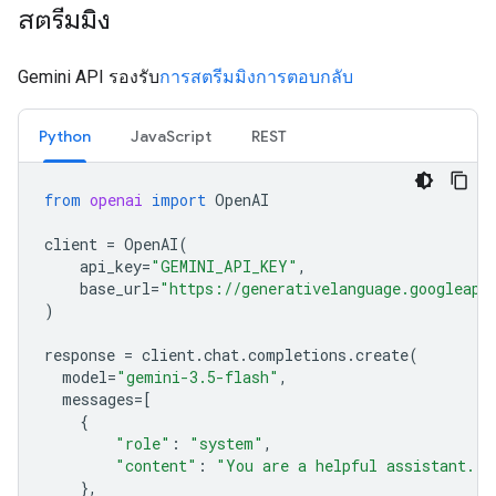
สตรีมมิง
Gemini API รองรับ
การสตรีมมิงการตอบกลับ
Python
JavaScript
REST
from
openai
import
OpenAI
client
=
OpenAI
(
api_key
=
"GEMINI_API_KEY"
,
base_url
=
"https://generativelanguage.googleapi
)
response
=
client
.
chat
.
completions
.
create
(
model
=
"gemini-3.5-flash"
,
messages
=
[
{
"role"
:
"system"
,
"content"
:
"You are a helpful assistant."
},