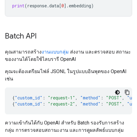
print
(
response
.
data
[
0
]
.
embedding
)
Batch API
คุณสามารถสร้าง
งานแบบกลุ่ม
ส่งงาน และตรวจสอบ สถานะ
ของงานได้โดยใช้ไลบรารี OpenAI
คุณจะต้องเตรียมไฟล์ JSONL ในรูปแบบอินพุตของ OpenAI
เช่น
{
"custom_id"
:
"request-1"
,
"method"
:
"POST"
,
"ur
{
"custom_id"
:
"request-2"
,
"method"
:
"POST"
,
"ur
ความเข้ากันได้กับ OpenAI สำหรับ Batch รองรับการสร้าง
กลุ่ม การตรวจสอบสถานะงาน และการดูผลลัพธ์แบบกลุ่ม