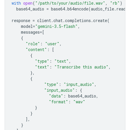
with
open
(
"/path/to/your/audio/file.wav"
,
"rb"
)
as
base64_audio
=
base64
.
b64encode
(
audio_file
.
read
(
response
=
client
.
chat
.
completions
.
create
(
model
=
"gemini-3.5-flash"
,
messages
=
[
{
"role"
:
"user"
,
"content"
:
[
{
"type"
:
"text"
,
"text"
:
"Transcribe this audio"
,
},
{
"type"
:
"input_audio"
,
"input_audio"
:
{
"data"
:
base64_audio
,
"format"
:
"wav"
}
}
],
}