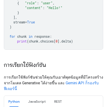
{
"role"
:
"user"
,
"content"
:
"Hello!"
}
],
stream
=
True
)
for
chunk
in
response
:
print
(
chunk
.
choices
[
0
]
.
delta
)
การเรียกใช้ฟังก์ชัน
การเรียกใช้ฟังก์ชันช่วยให้คุณรับเอาต์พุตข้อมูลที่มีโครงสร้าง
จากโมเดล Generative ได้ง่ายขึ้น และ
Gemini API ก็รองรับ
ฟีเจอร์นี้
Python
JavaScript
REST