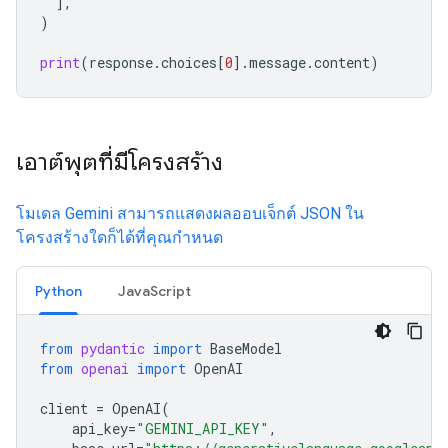
],
)
print
(
response
.
choices
[
0
]
.
message
.
content
)
เอาต์พุตที่มีโครงสร้าง
โมเดล Gemini สามารถแสดงผลออบเจ็กต์ JSON ใน
โครงสร้างใดก็ได้ที่คุณกำหนด
Python
JavaScript
from
pydantic
import
BaseModel
from
openai
import
OpenAI
client
=
OpenAI
(
api_key
=
"GEMINI_API_KEY"
,