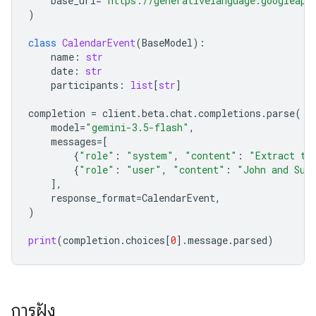
base_url
=
"https://generativelanguage.googleapi
)
class
CalendarEvent
(
BaseModel
):
name
:
str
date
:
str
participants
:
list
[
str
]
completion
=
client
.
beta
.
chat
.
completions
.
parse
(
model
=
"gemini-3.5-flash"
,
messages
=
[
{
"role"
:
"system"
,
"content"
:
"Extract th
{
"role"
:
"user"
,
"content"
:
"John and Sus
],
response_format
=
CalendarEvent
,
)
print
(
completion
.
choices
[
0
]
.
message
.
parsed
)
การฝัง