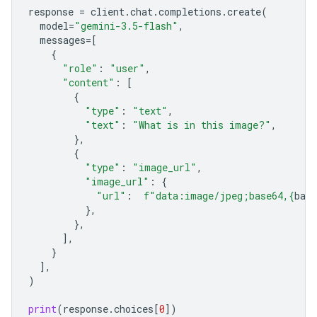
response
=
client
.
chat
.
completions
.
create
(
model
=
"gemini-3.5-flash"
,
messages
=
[
{
"role"
:
"user"
,
"content"
:
[
{
"type"
:
"text"
,
"text"
:
"What is in this image?"
,
},
{
"type"
:
"image_url"
,
"image_url"
:
{
"url"
:
f
"data:image/jpeg;base64,
{
bas
},
},
],
}
],
)
print
(
response
.
choices
[
0
])