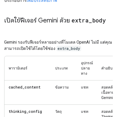
ประกอบการ
เพิ่มประสิทธิภาพ
เปิดใช้ฟีเจอร์ Gemini ด้วย
extra
_
body
Gemini รองรับฟีเจอร์หลายอย่างที่โมเดล OpenAI ไม่มี แต่คุณ
สามารถเปิดใช้ได้โดยใช้ช่อง
extra_body
อุปกรณ์
พารามิเตอร์
ประเภท
ปลาย
คำอธิบาย
ทาง
cached_content
ข้อความ
แชท
สอดคล้อง
เนื้อหาทั
Gemini
thinking_config
วัตถุ
แชท
สอดคล้อง
Thinking