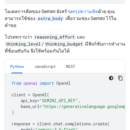
โมเดลการคิดของ Gemini ยังสร้าง
สรุปความคิด
ด้วย คุณ
สามารถใช้ช่อง
extra_body
เพื่อรวมช่อง Gemini ไว้ใน
คำขอ
โปรดทราบว่า
reasoning_effort
และ
thinking_level
/
thinking_budget
มีฟังก์ชันการทำงาน
ที่ซ้อนทับกัน จึงใช้พร้อมกันไม่ได้
Python
JavaScript
REST
from
openai
import
OpenAI
client
=
OpenAI
(
api_key
=
"GEMINI_API_KEY"
,
base_url
=
"https://generativelanguage.googleapi
)
response
=
client
.
chat
.
completions
.
create
(
model
=
"gemini-3.5-flash"
,