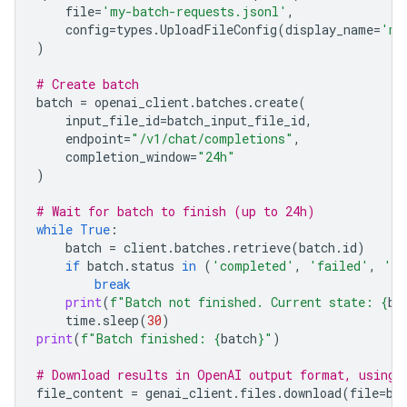
file
=
'my-batch-requests.jsonl'
,
config
=
types
.
UploadFileConfig
(
display_name
=
'my
)
# Create batch
batch
=
openai_client
.
batches
.
create
(
input_file_id
=
batch_input_file_id
,
endpoint
=
"/v1/chat/completions"
,
completion_window
=
"24h"
)
# Wait for batch to finish (up to 24h)
while
True
:
batch
=
client
.
batches
.
retrieve
(
batch
.
id
)
if
batch
.
status
in
(
'completed'
,
'failed'
,
'ca
break
print
(
f
"Batch not finished. Current state: 
{
ba
time
.
sleep
(
30
)
print
(
f
"Batch finished: 
{
batch
}
"
)
# Download results in OpenAI output format, using 
file_content
=
genai_client
.
files
.
download
(
file
=
ba