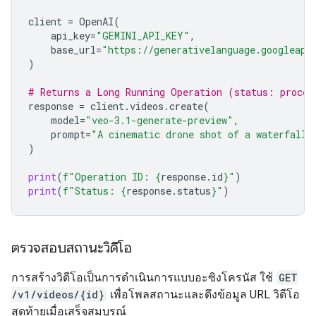
client
=
OpenAI
(
api_key
=
"GEMINI_API_KEY"
,
base_url
=
"https://generativelanguage.googleapi
)
# Returns a Long Running Operation (status: proces
response
=
client
.
videos
.
create
(
model
=
"veo-3.1-generate-preview"
,
prompt
=
"A cinematic drone shot of a waterfall"
)
print
(
f
"Operation ID: 
{
response
.
id
}
"
)
print
(
f
"Status: 
{
response
.
status
}
"
)
ตรวจสอบสถานะวิดีโอ
การสร้างวิดีโอเป็นการดำเนินการแบบอะซิงโครนัส ใช้
GET
/v1/videos/{id}
เพื่อโพลสถานะและดึงข้อมูล URL วิดีโอ
สุดท้ายเมื่อเสร็จสมบูรณ์