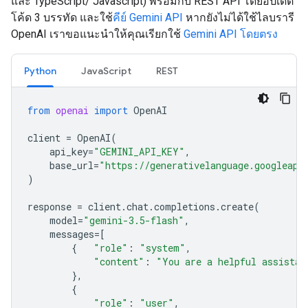
และ TypeScript/ Javascript) พร้อมกับ REST API โดยอัปเดต
โค้ด 3 บรรทัด และใช้
คีย์ Gemini API
หากยังไม่ได้ใช้ไลบรารี
OpenAI เราขอแนะนำให้คุณเรียกใช้
Gemini API โดยตรง
Python
JavaScript
REST
from
openai
import
OpenAI
client
=
OpenAI
(
api_key
=
"GEMINI_API_KEY"
,
base_url
=
"https://generativelanguage.googleapi
)
response
=
client
.
chat
.
completions
.
create
(
model
=
"gemini-3.5-flash"
,
messages
=
[
{
"role"
:
"system"
,
"content"
:
"You are a helpful assistan
},
{
"role"
:
"user"
,