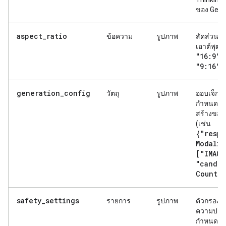
ของ Gemi
aspect_ratio
ข้อความ
รูปภาพ
สัดส่วนภ
เอาต์พุต (
"16:9"
,
"9:16"
)
generation_config
วัตถุ
รูปภาพ
ออบเจ็กต์
กำหนดค่
สร้างของ
(เช่น
{"resp
Modalit
["IMAGE
"candid
Count":
safety_settings
รายการ
รูปภาพ
ตัวกรองเ
ความปลอด
กำหนดเอง