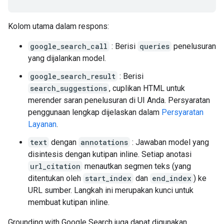
Kolom utama dalam respons:
google_search_call
: Berisi
queries
penelusuran
yang dijalankan model.
google_search_result
: Berisi
search_suggestions
, cuplikan HTML untuk
merender saran penelusuran di UI Anda. Persyaratan
penggunaan lengkap dijelaskan dalam
Persyaratan
Layanan
.
text
dengan
annotations
: Jawaban model yang
disintesis dengan kutipan inline. Setiap anotasi
url_citation
menautkan segmen teks (yang
ditentukan oleh
start_index
dan
end_index
) ke
URL sumber. Langkah ini merupakan kunci untuk
membuat kutipan inline.
Grounding with Google Search juga dapat digunakan