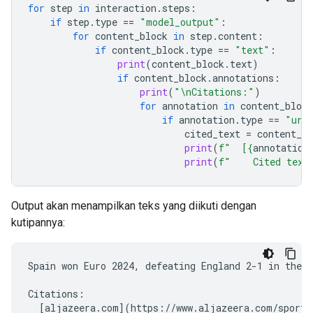
for
step
in
interaction
.
steps
:
if
step
.
type
==
"model_output"
:
for
content_block
in
step
.
content
:
if
content_block
.
type
==
"text"
:
print
(
content_block
.
text
)
if
content_block
.
annotations
:
print
(
"
\n
Citations:"
)
for
annotation
in
content_block
if
annotation
.
type
==
"url
cited_text
=
content_bl
print
(
f
"  [
{
annotation
print
(
f
"    Cited text
Output akan menampilkan teks yang diikuti dengan
kutipannya:
Spain won Euro 2024, defeating England 2-1 in the f
Citations:

  [aljazeera.com](https://www.aljazeera.com/sports/