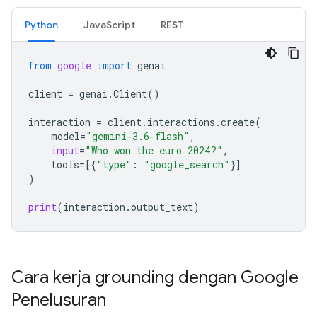
Python
JavaScript
REST
from
google
import
genai
client
=
genai
.
Client
()
interaction
=
client
.
interactions
.
create
(
model
=
"gemini-3.6-flash"
,
input
=
"Who won the euro 2024?"
,
tools
=
[{
"type"
:
"google_search"
}]
)
print
(
interaction
.
output_text
)
Cara kerja grounding dengan Google
Penelusuran