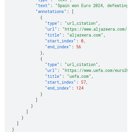
"text"
:
"Spain won Euro 2024, defeating 
"annotations"
:
[
{
"type"
:
"url_citation"
,
"url"
:
"https://www.aljazeera.com/sp
"title"
:
"aljazeera.com"
,
"start_index"
:
0
,
"end_index"
:
56
},
{
"type"
:
"url_citation"
,
"url"
:
"https://www.uefa.com/euro202
"title"
:
"uefa.com"
,
"start_index"
:
57
,
"end_index"
:
124
}
]
}
]
}
]
}