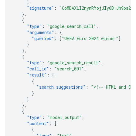
],
"signature"
:
"CoMDAXLI2nynRYojJIy6B1Jh9os2cr
},
{
"type"
:
"google_search_call"
,
"arguments"
:
{
"queries"
:
[
"UEFA Euro 2024 winner"
]
}
},
{
"type"
:
"google_search_result"
,
"call_id"
:
"search_001"
,
"result"
:
[
{
"search_suggestions"
:
"<!-- HTML and CSS
}
]
},
{
"type"
:
"model_output"
,
"content"
:
[
{
"type"
:
"text"
,