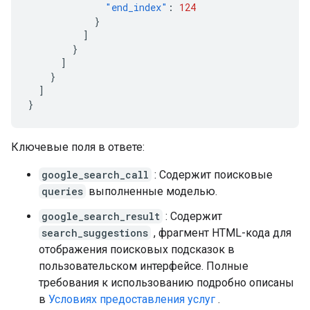
"end_index"
:
124
}
]
}
]
}
]
}
Ключевые поля в ответе:
google_search_call
: Содержит поисковые
queries
выполненные моделью.
google_search_result
: Содержит
search_suggestions
, фрагмент HTML-кода для
отображения поисковых подсказок в
пользовательском интерфейсе. Полные
требования к использованию подробно описаны
в
Условиях предоставления услуг
.