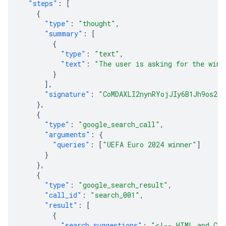
"steps"
:
[
{
"type"
:
"thought"
,
"summary"
:
[
{
"type"
:
"text"
,
"text"
:
"The user is asking for the winn
}
],
"signature"
:
"CoMDAXLI2nynRYojJIy6B1Jh9os2cr
},
{
"type"
:
"google_search_call"
,
"arguments"
:
{
"queries"
:
[
"UEFA Euro 2024 winner"
]
}
},
{
"type"
:
"google_search_result"
,
"call_id"
:
"search_001"
,
"result"
:
[
{
"search_suggestions"
:
"<!-- HTML and CSS