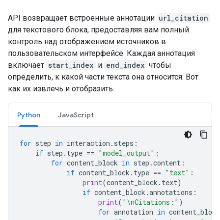
API возвращает встроенные аннотации
url_citation
для текстового блока, предоставляя вам полный
контроль над отображением источников в
пользовательском интерфейсе. Каждая аннотация
включает
start_index
и
end_index
чтобы
определить, к какой части текста она относится. Вот
как их извлечь и отобразить.
Python
JavaScript
for
step
in
interaction
.
steps
:
if
step
.
type
==
"model_output"
:
for
content_block
in
step
.
content
:
if
content_block
.
type
==
"text"
:
print
(
content_block
.
text
)
if
content_block
.
annotations
:
print
(
"
\n
Citations:"
)
for
annotation
in
content_block