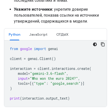
последних событиях и темах.
Укажите источники:
укрепите доверие
пользователей, показав ссылки на источники
утверждений, содержащихся в модели.
Python
JavaScript
ОТДЫХ
from
google
import
genai
client
=
genai
.
Client
()
interaction
=
client
.
interactions
.
create
(
model
=
"gemini-3.6-flash"
,
input
=
"Who won the euro 2024?"
,
tools
=
[{
"type"
:
"google_search"
}]
)
print
(
interaction
.
output_text
)