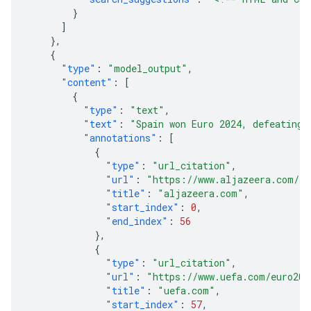
}
]
},
{
"type"
:
"model_output"
,
"content"
:
[
{
"type"
:
"text"
,
"text"
:
"Spain won Euro 2024, defeating 
"annotations"
:
[
{
"type"
:
"url_citation"
,
"url"
:
"https://www.aljazeera.com/sp
"title"
:
"aljazeera.com"
,
"start_index"
:
0
,
"end_index"
:
56
},
{
"type"
:
"url_citation"
,
"url"
:
"https://www.uefa.com/euro202
"title"
:
"uefa.com"
,
"start_index"
:
57
,