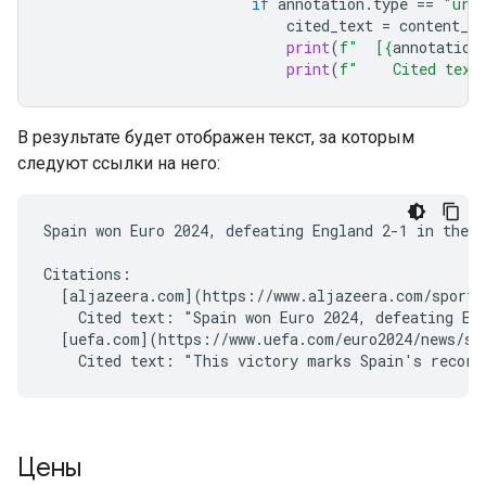
if
annotation
.
type
==
"url
cited_text
=
content_bl
print
(
f
"  [
{
annotation
print
(
f
"    Cited text
В результате будет отображен текст, за которым
следуют ссылки на него:
Spain won Euro 2024, defeating England 2-1 in the f
Citations:

  [aljazeera.com](https://www.aljazeera.com/sports/
    Cited text: "Spain won Euro 2024, defeating Eng
  [uefa.com](https://www.uefa.com/euro2024/news/spa
Цены