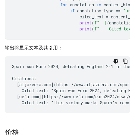
for
annotation
in
content_block
if
annotation
.
type
==
"url
cited_text
=
content_bl
print
(
f
"  [
{
annotation
print
(
f
"    Cited text
输出将显示文本及其引用：
Spain won Euro 2024, defeating England 2-1 in the f
Citations:

  [aljazeera.com](https://www.aljazeera.com/sports/
    Cited text: "Spain won Euro 2024, defeating Eng
  [uefa.com](https://www.uefa.com/euro2024/news/spa
价格