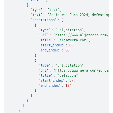
{
"type"
:
"text"
,
"text"
:
"Spain won Euro 2024, defeating 
"annotations"
:
[
{
"type"
:
"url_citation"
,
"url"
:
"https://www.aljazeera.com/sp
"title"
:
"aljazeera.com"
,
"start_index"
:
0
,
"end_index"
:
56
},
{
"type"
:
"url_citation"
,
"url"
:
"https://www.uefa.com/euro202
"title"
:
"uefa.com"
,
"start_index"
:
57
,
"end_index"
:
124
}
]
}
]
}