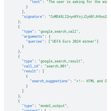
"text"
:
"The user is asking for the winn
}
],
"signature"
:
"CoMDAXLI2nynRYojJIy6B1Jh9os2cr
},
{
"type"
:
"google_search_call"
,
"arguments"
:
{
"queries"
:
[
"UEFA Euro 2024 winner"
]
}
},
{
"type"
:
"google_search_result"
,
"call_id"
:
"search_001"
,
"result"
:
[
{
"search_suggestions"
:
"<!-- HTML and CSS
}
]
},
{
"type"
:
"model_output"
,
"content"
:
[