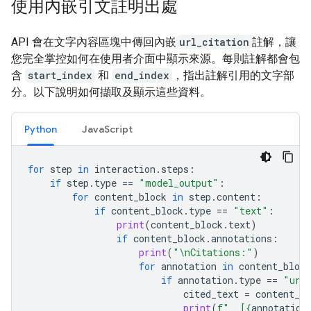
使用內嵌引文註明出處
API 會在文字內容區塊中傳回內嵌
url_citation
註解，讓
您完全掌控如何在使用者介面中顯示來源。每則註解都會包
含
start_index
和
end_index
，指出註解引用的文字部
分。以下說明如何擷取及顯示這些資料。
Python
JavaScript
for
step
in
interaction
.
steps
:
if
step
.
type
==
"model_output"
:
for
content_block
in
step
.
content
:
if
content_block
.
type
==
"text"
:
print
(
content_block
.
text
)
if
content_block
.
annotations
:
print
(
"
\n
Citations:"
)
for
annotation
in
content_block
if
annotation
.
type
==
"url
cited_text
=
content_bl
print
(
f
"  [
{
annotation