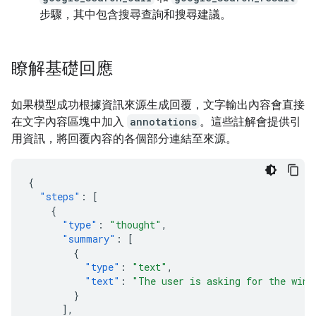
步驟，其中包含搜尋查詢和搜尋建議。
瞭解基礎回應
如果模型成功根據資訊來源生成回覆，文字輸出內容會直接
在文字內容區塊中加入
annotations
。這些註解會提供引
用資訊，將回覆內容的各個部分連結至來源。
{
"steps"
:
[
{
"type"
:
"thought"
,
"summary"
:
[
{
"type"
:
"text"
,
"text"
:
"The user is asking for the winn
}
],