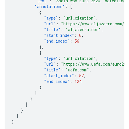
"text"
:
"Spain won Euro 2024, defeating 
"annotations"
:
[
{
"type"
:
"url_citation"
,
"url"
:
"https://www.aljazeera.com/sp
"title"
:
"aljazeera.com"
,
"start_index"
:
0
,
"end_index"
:
56
},
{
"type"
:
"url_citation"
,
"url"
:
"https://www.uefa.com/euro202
"title"
:
"uefa.com"
,
"start_index"
:
57
,
"end_index"
:
124
}
]
}
]
}
]
}