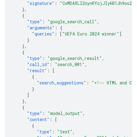
"signature"
:
"CoMDAXLI2nynRYojJIy6B1Jh9os2cr
},
{
"type"
:
"google_search_call"
,
"arguments"
:
{
"queries"
:
[
"UEFA Euro 2024 winner"
]
}
},
{
"type"
:
"google_search_result"
,
"call_id"
:
"search_001"
,
"result"
:
[
{
"search_suggestions"
:
"<!-- HTML and CSS
}
]
},
{
"type"
:
"model_output"
,
"content"
:
[
{
"type"
:
"text"
,